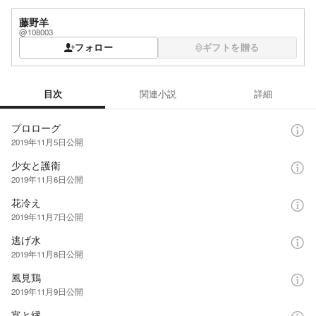
藤野羊
@108003
フォロー
ギフトを贈る
目次
関連小説
詳細
目次
プロローグ
2019年11月5日
公開
少女と護衛
2019年11月6日
公開
花冷え
2019年11月7日
公開
逃げ水
2019年11月8日
公開
風見鶏
2019年11月9日
公開
宵と縁