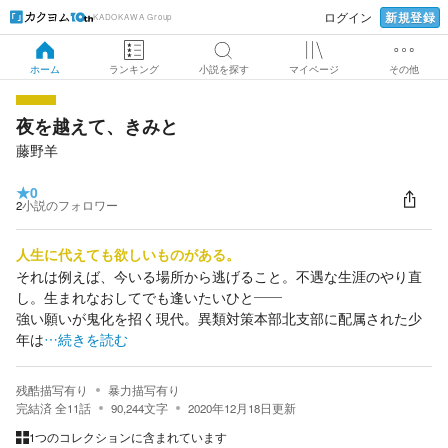
新規登録
ログイン
KADOKAWA Group
ホーム
ランキング
小説を探す
マイページ
その他
夜を越えて、きみと
藤野羊
★
0
2
小説のフォロワー
人生に代えても欲しいものがある。
それは例えば、今いる場所から逃げること。不遇な生涯のやり直
し。生まれなおしてでも逢いたいひと――
強い願いが鬼化を招く現代。異類対策本部北支部に配属された少
年は
…続きを読む
残酷描写有り
暴力描写有り
完結済
全
11
話
90,244
文字
2020年12月18日
更新
1つのコレクションに含まれています