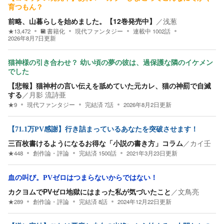
育つもん？
前略、山暮らしを始めました。【12巻発売中】
／
浅葱
★
13,472
書籍化
現代ファンタジー
連載中
1002
話
2026年8月7日
更新
猫神様の引き合わせ？ 幼い頃の夢の彼は、過保護な隣のイケメン
でした
【悲報】猫神村の言い伝えを舐めていた元カレ、猫の神罰で自滅
する
／
月影 流詩亜
★
9
現代ファンタジー
完結済
7
話
2026年8月2日
更新
【71.1万PV感謝】行き詰まっているあなたを突破させます！
三百枚書けるようになるお得な「小説の書き方」コラム
／
カイ壬
★
448
創作論・評論
完結済
1500
話
2021年3月23日
更新
血の叫び。PVゼロはつまらないからではない！
カクヨムでPVゼロ地獄にはまった私が気づいたこと
／
文鳥亮
★
289
創作論・評論
完結済
8
話
2024年12月22日
更新