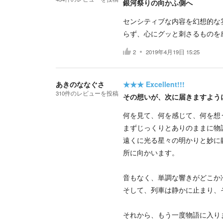
銀河祭りの向かふ側へ
センシティブな内容を幻想的な
らず、心にグッと刺さるものを
2
2019年4月19日 15:25
あきのななぐさ
★★★
Excellent!!!
310
件の
レビューを投稿
その想いが、次に届きますよう
何を見て、何を感じて、何を想
まずじっくりとありのままに物
遠くに光る星々の明かりと妙に
所に向かいます。
音もなく、単調な響きがどこか
そして、列車は静かに止まり、
それから、もう一度物語に入り