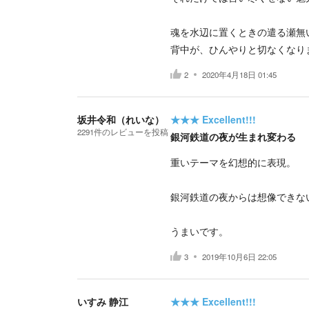
魂を水辺に置くときの遣る瀬無
背中が、ひんやりと切なくなり
2
2020年4月18日 01:45
坂井令和（れいな）
★★★
Excellent!!!
2291
件の
レビューを投稿
銀河鉄道の夜が生まれ変わる
重いテーマを幻想的に表現。
銀河鉄道の夜からは想像できな
うまいです。
3
2019年10月6日 22:05
いすみ 静江
★★★
Excellent!!!