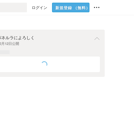
ログイン
新規登録
（無料）
パネルラによろしく
年2月12日
公開