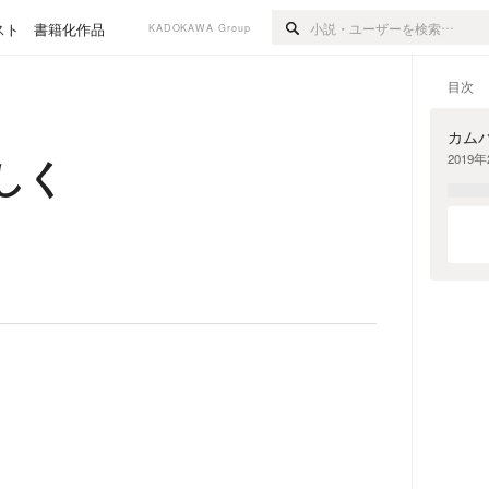
スト
書籍化作品
KADOKAWA Group
目次
カム
しく
2019