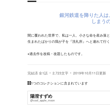
概要
銀河鉄道を降りた人は
しまう
闇に覆われた世界で、私は一人、小さな命を産み落と
生まれたばかりの我が子を『洗礼所』へと連れて行く
※過去作を改稿・改題したものです。
完結済
全
1
話
2,723
文字
2019年10月11日
更新
1つのコレクションに含まれています
陽澄すずめ
@cool_apple_moon