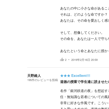
あなたの中に小さな命があるこ
それは、どのような命ですか？
あなたは、その命を愛おしく感
そして、想像してください。
その命を、あなたは一人で守ら
あなたという命とあなたに授か
2
2019年2月16日 20:59
天野維人
★★★
Excellent!!!
195
件の
レビューを投稿
道徳の授業で学生達に読ませた
名作「銀河鉄道の夜」を想起す
任・無知識な若者についての風
非常に好きな作風です。こうい
ると思いますので、道徳の教科