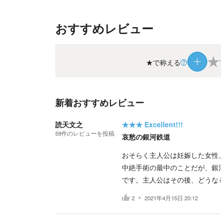
おすすめレビュー
★
★で称える
新着おすすめレビュー
読天文之
★★★
Excellent!!!
59
件の
レビューを投稿
哀愁の銀河鉄道
おそらく主人公は妊娠した女性
中絶手術の最中のことだが、銀
です。主人公はその後、どうな
2
2021年4月15日 20:12