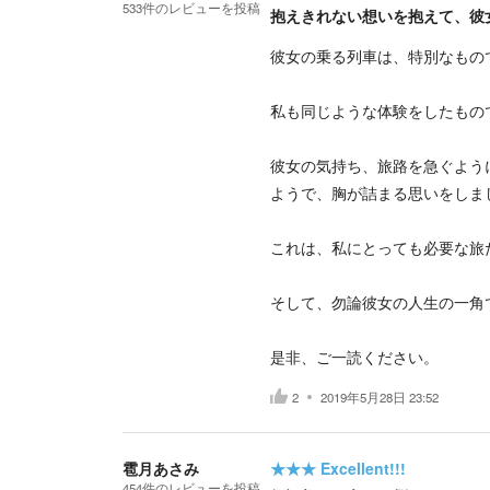
533
件の
レビューを投稿
抱えきれない想いを抱えて、彼
彼女の乗る列車は、特別なもの
私も同じような体験をしたもの
彼女の気持ち、旅路を急ぐよう
ようで、胸が詰まる思いをしま
これは、私にとっても必要な旅
そして、勿論彼女の人生の一角
是非、ご一読ください。
2
2019年5月28日 23:52
雹月あさみ
★★★
Excellent!!!
454
件の
レビューを投稿