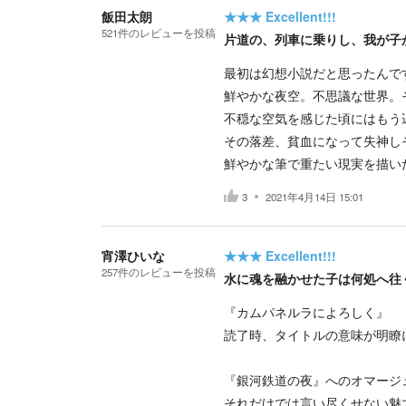
飯田太朗
★★★
Excellent!!!
521
件の
レビューを投稿
片道の、列車に乗りし、我が子
最初は幻想小説だと思ったんで
鮮やかな夜空。不思議な世界。
不穏な空気を感じた頃にはもう
その落差、貧血になって失神し
鮮やかな筆で重たい現実を描い
3
2021年4月14日 15:01
宵澤ひいな
★★★
Excellent!!!
257
件の
レビューを投稿
水に魂を融かせた子は何処へ往
『カムパネルラによろしく』
読了時、タイトルの意味が明瞭
『銀河鉄道の夜』へのオマージ
それだけでは言い尽くせない魅