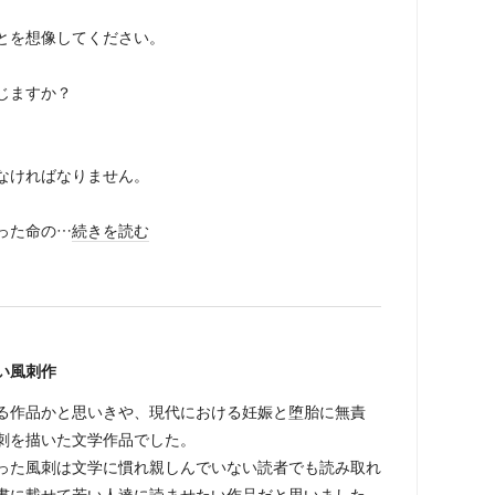
とを想像してください。
じますか？
なければなりません。
った命の…
続きを読む
い風刺作
る作品かと思いきや、現代における妊娠と堕胎に無責
刺を描いた文学作品でした。
った風刺は文学に慣れ親しんでいない読者でも読み取れ
書に載せて若い人達に読ませたい作品だと思いました。