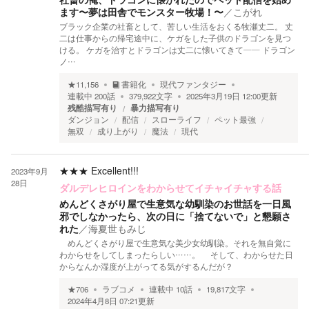
ます〜夢は田舎でモンスター牧場！〜
／
こがれ
ブラック企業の社畜として、苦しい生活をおくる牧瀬丈二。 丈
二は仕事からの帰宅途中に、ケガをした子供のドラゴンを見つ
ける。 ケガを治すとドラゴンは丈二に懐いてきて―― ドラゴン
ノ…
★
11,156
書籍化
現代ファンタジー
連載中
200
話
379,922
文字
2025年3月19日 12:00
更新
残酷描写有り
暴力描写有り
ダンジョン
配信
スローライフ
ペット最強
無双
成り上がり
魔法
現代
★★★
Excellent!!!
2023年9月
28日
ダルデレヒロインをわからせてイチャイチャする話
めんどくさがり屋で生意気な幼馴染のお世話を一日風
邪でしなかったら、次の日に「捨てないで」と懇願さ
れた
／
海夏世もみじ
めんどくさがり屋で生意気な美少女幼馴染。それを無自覚に
わからせをしてしまったらしい……。 そして、わからせた日
からなんか湿度が上がってる気がするんだが？
★
706
ラブコメ
連載中
10
話
19,817
文字
2024年4月8日 07:21
更新