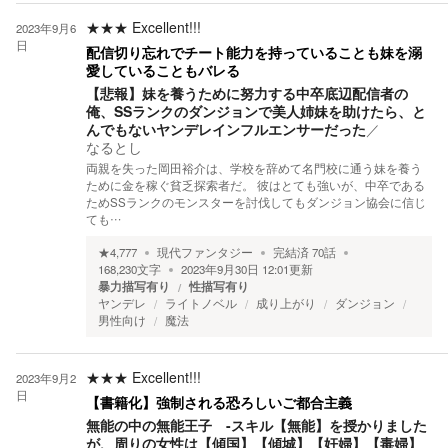
★★★
Excellent!!!
2023年9月6
日
配信切り忘れでチート能力を持っていることも妹を溺
愛していることもバレる
【悲報】妹を養うために努力する中卒底辺配信者の
俺、SSランクのダンジョンで美人姉妹を助けたら、と
んでもないヤンデレインフルエンサーだった
／
なるとし
両親を失った岡田裕介は、学校を辞めて名門校に通う妹を養う
ために金を稼ぐ貧乏探索者だ。 彼はとても強いが、中卒である
ためSSランクのモンスターを討伐してもダンジョン協会に信じ
ても…
★
4,777
現代ファンタジー
完結済
70
話
168,230
文字
2023年9月30日 12:01
更新
暴力描写有り
性描写有り
ヤンデレ
ライトノベル
成り上がり
ダンジョン
男性向け
魔法
★★★
Excellent!!!
2023年9月2
日
【書籍化】強制される恐ろしいご都合主義
無能の中の無能王子 -スキル【無能】を授かりました
が、周りの女性は【傾国】【傾城】【奸婦】【毒婦】