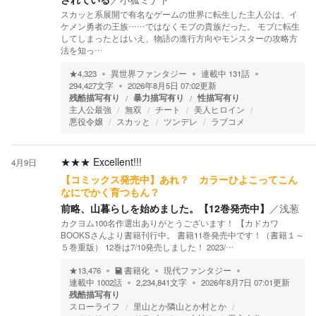
スカッと系展開で有名なゲームの世界に転生した主人公は、イ
ケメン勇者の王族……ではなくモブの貴族だった。 モブに転生
してしまったとはいえ、物語の進行方向やモンスターの攻略方
法を知っ…
★
4,323
異世界ファンタジー
連載中
131
話
294,427
文字
2026年8月5日 07:02
更新
残酷描写有り
暴力描写有り
性描写有り
主人公最強
無双
チート
美人ヒロイン
悪役令嬢
スカッと
ツンデレ
ラブコメ
★★★
Excellent!!!
4月9日
【コミックス発売中】あれ？ カラーひよこってこん
なにでかく育つもん？
前略、山暮らしを始めました。【12巻発売中】
／
浅葱
カクヨム100名作選出ありがとうございます！ 【カドカワ
BOOKSさんより書籍刊行中。 書籍11巻発売中です！（書籍１～
５巻重版） 12巻は7/10発売しました！ 2023/…
★
13,476
書籍化
現代ファンタジー
連載中
1002
話
2,234,841
文字
2026年8月7日 07:01
更新
残酷描写有り
スローライフ
里山とか隣山とか村とか