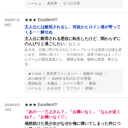
ハーレム
異世界
七つの大罪
★★★
Excellent!!!
2025年1月
29日
主人公には敵視されるし、何故かヒロイン達が寄って
くる……解せぬ
主人公に断罪される悪役に転生したけど、関わらずに
のんびりと過ごしたい
／
おとら
ある日、父親に呼び出されたリオン-フレイヤは前世の記憶を思
い出す。 同時に気づく……今の自分が、前世で姉がはまってい
たゲームの悪役貴族だと。 傲慢な性格、横柄な態度、希少な
氷…
★
11,516
異世界ファンタジー
連載中
104
話
201,960
文字
2025年12月21日 07:57
更新
悪役転生
氷魔法
スイーツ男子
最強
ハーレム
かませ犬
ラブコメ
勘違い
★★★
Excellent!!!
2024年9月
19日
「あの……三上さん？」「お構いなく」「なんか近く
ね？」「お構いなく♡」
偶然助けた美少女がなぜか俺に懐いてしまった件につ