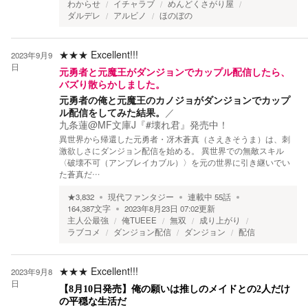
わからせ
イチャラブ
めんどくさがり屋
ダルデレ
アルビノ
ほのぼの
★★★
Excellent!!!
2023年9月9
日
元勇者と元魔王がダンジョンでカップル配信したら、
バズり散らかしました。
元勇者の俺と元魔王のカノジョがダンジョンでカップ
ル配信をしてみた結果。
／
九条蓮@MF文庫J『#壊れ君』発売中！
異世界から帰還した元勇者・冴木蒼真（さえきそうま）は、刺
激欲しさにダンジョン配信を始める。 異世界での無敵スキル
〈破壊不可（アンブレイカブル）〉を元の世界に引き継いでい
た蒼真だ…
★
3,832
現代ファンタジー
連載中
55
話
164,387
文字
2023年8月23日 07:02
更新
主人公最強
俺TUEEE
無双
成り上がり
ラブコメ
ダンジョン配信
ダンジョン
配信
★★★
Excellent!!!
2023年9月8
日
【8月10日発売】俺の願いは推しのメイドとの2人だけ
の平穏な生活だ