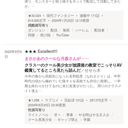
潜り、モンスターと戦う様子をネットで配信して活動してきた
が、…
★
30,024
現代ファンタジー
連載中
171
話
614,926
文字
2024年1月23日 12:10
更新
残酷描写有り
ダンジョン
配信
無双
ハーレム
配信者
同接
投げ銭
YouTuber
★★★
Excellent!!!
2023年9月6
日
まさかあのクールな月森さんが……
クラス一のクール美少女が放課後の教室でこっそりAV
鑑賞してるところ見たら詰んだ
／
せせら木
今年の春から高校生になった名和聡里（なわさとり）は、中学
時代の頃から極めていた陰キャを高校でも存分に発揮し、一学
期も終わりかけてるのに未だ友達ゼロだった。 周りのクラスメ
イト達も…
★
1,098
ラブコメ
完結済
101
話
297,075
文字
2024年8月20日 23:45
更新
性描写有り
ライトノベル
甘々
青春
やる時はやる主人公
クール系美少女
ギャップ萌え
学園