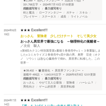
★
2,399
現代ファンタジー
完結済
173
話
331,768
文字
2024年7月10日 07:00
更新
残酷描写有り
暴力描写有り
剣と魔法
ローファンタジー
ガチャ
スキル
プレイヤー
ステータス
成長
ライトノベル
★★★
Excellent!!!
2024年8月
19日
おっさん 冒険者 少しだけチート そして美少女
おっさん異世界で最強になる ～物理特化の覚醒者～
／
次佐 駆人
※第9回カクコン特別賞受賞※書籍５巻発売中※１～３巻重版しま
した※コミカライズ２巻発売中※四十路の男、奥野 荘史（オク
ノ ソウシ）は急な心臓発作で倒れ、異世界に転移した。この
世界…
★
39,402
書籍化
異世界ファンタジー
連載中
490
話
1,643,915
文字
2026年8月9日 12:01
更新
残酷描写有り
暴力描写有り
おっさん
やがて主人公最強
冒険者
ハーレム？
男性向け
ゲーム的世界
異世界転移
★★★
Excellent!!!
2024年7月
14日