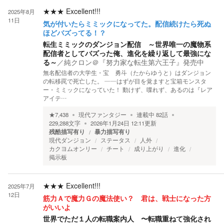
★★★
Excellent!!!
2025年8月
11日
気が付いたらミミックになってた。配信続けたら死ぬ
ほどバズってる！？
転生ミミックのダンジョン配信 ～世界唯一の魔物系
配信者としてバズった俺、進化を繰り返して最強にな
る～
／
純クロン＠『努力家な転生第六王子』発売中
無名配信者の大学生・宝 勇斗（たからゆうと）はダンジョン
の転移罠で死亡した。 ――はずが目を覚ますと宝箱モンスタ
ー・ミミックになっていた！ 動けず、喋れず、あるのは『レア
アイテ…
★
7,438
現代ファンタジー
連載中
82
話
229,288
文字
2026年1月24日 12:11
更新
残酷描写有り
暴力描写有り
現代ダンジョン
ステータス
人外
カクヨムオンリー
チート
成り上がり
進化
掲示板
★★★
Excellent!!!
2025年7月
12日
筋力Ａで魔力Ｇの魔法使い？ 君は、戦士になった方
がいいよ
世界でただ１人の転職案内人 〜転職重ねて強化され