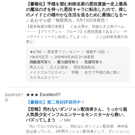
【書籍化】平穏を望む剣術名家の悪役貴族〜史上最高
の魔法の才を持った悪役キャラに転生したので、推し
のメイドとの穏やかな生活を送るために最強になる〜
／
あおぞら@『無限再生』9月13日頃発売！
【基本毎週日曜日更新】 とある男が、何故か大人気ゲーム
―――【ブリリアント・プルーフ】の悪役貴族であるジン・デ
ィヴァインソードに転生してしまった。 ジンは剣術名家の次
男だ…
★
8,762
異世界ファンタジー
連載中
73
話
156,675
文字
2023年8月20日 21:35
更新
残酷描写有り
暴力描写有り
性描写有り
男主人公
主人公最強
悪役貴族転生
メイドエルフヒロイン
学園
全力で平穏の為に動く
カクヨムオンリー
★★★
Excellent!!!
2023年9月7
日
【書籍化】第二巻好評発売中！
【悲報】売れないダンジョン配信者さん、うっかり超
人気美少女インフルエンサーをモンスターから救い、
バズってしまう
／
taki
「向いてないのかなぁ…」 売れないダンジョン配信者、神木拓
也は迷っていた。 2年間ダンジョン配信者として、ダンジョンに