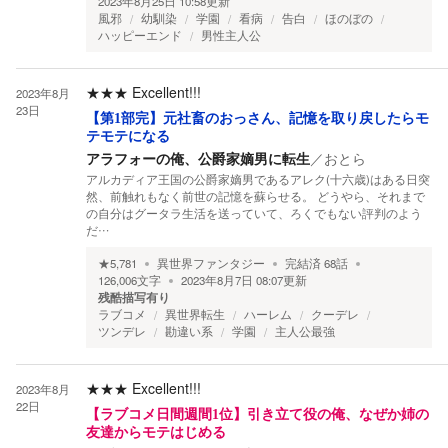
2023年8月25日 10:58
更新
風邪
幼馴染
学園
看病
告白
ほのぼの
ハッピーエンド
男性主人公
★★★
Excellent!!!
2023年8月
23日
【第1部完】元社畜のおっさん、記憶を取り戻したらモ
テモテになる
アラフォーの俺、公爵家嫡男に転生
／
おとら
アルカディア王国の公爵家嫡男であるアレク(十六歳)はある日突
然、前触れもなく前世の記憶を蘇らせる。 どうやら、それまで
の自分はグータラ生活を送っていて、ろくでもない評判のよう
だ…
★
5,781
異世界ファンタジー
完結済
68
話
126,006
文字
2023年8月7日 08:07
更新
残酷描写有り
ラブコメ
異世界転生
ハーレム
クーデレ
ツンデレ
勘違い系
学園
主人公最強
★★★
Excellent!!!
2023年8月
22日
【ラブコメ日間週間1位】引き立て役の俺、なぜか姉の
友達からモテはじめる