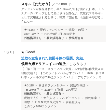
スキル【たたかう】
／
maimai_jp
ダンジョンが発見されて、早１０年の月日が流れた日本。 モン
スターのドロップとして産出される魔石が、次世代エネルギー
として実用化されると共に、職業『冒険者』も注目を浴びるよ
うにな…
★
15,364
現代ファンタジー
連載中
95
話
319,163
文字
2026年8月9日 09:30
更新
残酷描写有り
暴力描写有り
性描写有り
★
Good!
11月9日
追放を宣告された侯爵令嬢の逆襲、完結。
侯爵令嬢アリアレインの追放
／
しろうるり
【「第６回アース・スターノベル大賞」ルナ部門佳作受賞＆書
籍版完結！】 【このライトノベルがすごい！！ 2026 新作単
行本・ノベルズ部門10位ランクイン！】 「アリアレイン、そ…
★
3,295
異世界ファンタジー
完結済
48
話
138,279
文字
2025年11月5日 12:00
更新
残酷描写有り
暴力描写有り
現地主人公
女主人公
ハッピーエンド
婚約破棄
追放
ＥＳＮ大賞６受賞作
書籍化決定
このラノ2026ランクイン