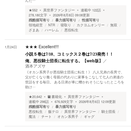
んだ…
★
552
異世界ファンタジー
連載中
122
話
278,180
文字
2026年8月8日 09:08
更新
残酷描写有り
暴力描写有り
性描写有り
領地経営
NTR
寝取り
カクヨムオンリー
無双
ざまあ
ハーレム
悪役転生
★★★
Excellent!!!
1月24日
小説５巻は7/10、コミックス２巻は7/23発売！！
俺、悪役騎士団長に転生する。【web版】
／
酒本アズサ
《オカン系男子が悪役騎士団長に転生！》 八人兄弟の長男で、
父が亡くなり働く母親の代わりに家事をこなして七人の弟達の
世話をする毎日。 ある日弟が車に轢かれそうになったところを
助け…
★
20,642
書籍化
異世界ファンタジー
連載中
298
話
676,929
文字
2026年8月6日 12:09
更新
残酷描写有り
暴力描写有り
悪役転生
飯テロ
異世界ファンタジー
騎士団長
魔法
チート
オカン系男子
ギャグ