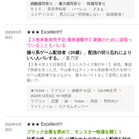
残酷描写有り
暴力描写有り
性描写有り
Ｒ１５
異世界転移
ハーレム
ざまぁ
コメディ/エロ
悪人には一切容赦しない
奴隷最強！
★★★
Excellent!!!
2023年9月
30日
【３巻来春発売予定/漫画連載中】家族のために頑張っ
ていることもバレる
煽り系ゲーム配信者（20歳）、配信の切り忘れにより
いい人バレする。
／
夏乃実
【２巻４月２５日発売】【コミカライズ進行中！】 病気、事故
で両親を失った兄、中山春斗はチャンネル登録者10万人を持つ
ゲーム配信者でありながら、週６のバイトをして必死にお金を
稼いで…
★
19,544
ラブコメ
連載中
51
話
124,098
文字
2024年12月6日 19:19
更新
ラブコメ
恋愛
妹
Vtuber
高校
男性向け
ライトノベル
カクヨムオンリー
★★★
Excellent!!!
2023年9月
29日
ブラック企業を辞めて、モンスター牧場を開く！
社畜の俺、ドラゴンに懐かれたのでペット配信を始め