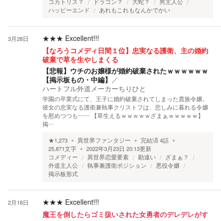
コカトリス？
ドラゴン？
大蛇？
男主人公
ハッピーエンド
あれもこれもなんかでかい
★★★
Excellent!!!
3月28日
【なろうコメディ日間１位】忠実なる護衛、主の婚約
破棄で草を生やしまくる
【悲報】ウチのお嬢様が婚約破棄されたｗｗｗｗｗｗ
【掲示板もの・中編】
／
ハートフル外道メーカーちりひと
学園の卒業式にて、王子に婚約破棄されてしまった貴族令嬢。
彼女の忠実なる護衛兼執事クリストフは、悲しみに暮れる令嬢
を慰めつつも―― 【草生えるｗｗｗｗｗざまぁｗｗｗｗｗ】
掲…
★
1,273
異世界ファンタジー
完結済
4
話
25,871
文字
2022年3月23日 20:13
更新
コメディー
異世界恋愛要素
勘違い
ざまぁ？
外道主人公
執事兼護衛ポジション
悪役令嬢
掲示板形式
★★★
Excellent!!!
2月18日
魔王を倒したらゴミ扱いされた女勇者のデレデレがす