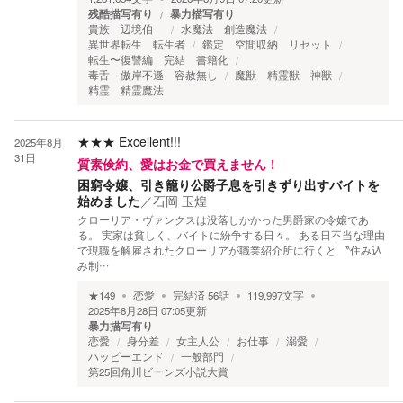
残酷描写有り
暴力描写有り
貴族 辺境伯
水魔法 創造魔法
異世界転生 転生者
鑑定 空間収納 リセット
転生〜復讐編 完結 書籍化
毒舌 傲岸不遜 容赦無し
魔獣 精霊獣 神獣
精霊 精霊魔法
★★★
Excellent!!!
2025年8月
31日
質素倹約、愛はお金で買えません！
困窮令嬢、引き籠り公爵子息を引きずり出すバイトを
始めました
／
石岡 玉煌
クローリア・ヴァンクスは没落しかかった男爵家の令嬢であ
る。 実家は貧しく、バイトに紛争する日々。 ある日不当な理由
で現職を解雇されたクローリアが職業紹介所に行くと 〝住み込
み制…
★
149
恋愛
完結済
56
話
119,997
文字
2025年8月28日 07:05
更新
暴力描写有り
恋愛
身分差
女主人公
お仕事
溺愛
ハッピーエンド
一般部門
第25回角川ビーンズ小説大賞