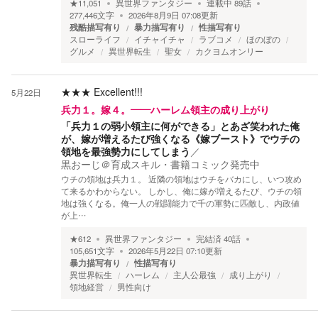
★
11,051
異世界ファンタジー
連載中
89
話
277,446
文字
2026年8月9日 07:08
更新
残酷描写有り
暴力描写有り
性描写有り
スローライフ
イチャイチャ
ラブコメ
ほのぼの
グルメ
異世界転生
聖女
カクヨムオンリー
★★★
Excellent!!!
5月22日
兵力１。嫁４。――ハーレム領主の成り上がり
「兵力１の弱小領主に何ができる」とあざ笑われた俺
が、嫁が増えるたび強くなる《嫁ブースト》でウチの
領地を最強勢力にしてしまう
／
黒おーじ＠育成スキル・書籍コミック発売中
ウチの領地は兵力１。 近隣の領地はウチをバカにし、いつ攻め
て来るかわからない。 しかし、俺に嫁が増えるたび、ウチの領
地は強くなる。俺一人の戦闘能力で千の軍勢に匹敵し、内政値
が上…
★
612
異世界ファンタジー
完結済
40
話
105,651
文字
2026年5月22日 07:10
更新
暴力描写有り
性描写有り
異世界転生
ハーレム
主人公最強
成り上がり
領地経営
男性向け