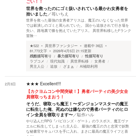
ごい！！
世界を救ったのにゴミ扱いされている最かわ女勇者を
拾いました
／
苺いちえ
世界を救った最強の女勇者アリスは、魔王のいなくなった世界
では穀潰しのゴミと罵られていた。 国から追放されて行き場を
失い、路地裏で膝を抱えていたアリス。 異世界転移したFランク
冒険…
★
522
異世界ファンタジー
連載中
39
話
81,773
文字
2026年4月5日 21:15
更新
残酷描写有り
暴力描写有り
性描写有り
ラブコメ
現代知識
異世界転移
女勇者
男主人公
追放
ざまぁ
AI補助利用
★★★
Excellent!!!
2月3日
【カクヨムコン中間突破！】勇者パーティの美少女全
員寝取っちまおう！
そうだ、寝取っち魔王！〜ダンジョンマスターの魔王
に転生した俺、死ぬのは嫌なので勇者パーティのヒロ
イン全員を寝取ります〜
／
駄作ハル
やり込んだRPG『バビロンズ・ゲート』のラスボス、魔王ヴァ
エルに転生してしまった主人公。 最強の魔王の力と忠実で妖艶
な秘書官サキュバスを手に入れ、まさに最高の魔王ライフと喜