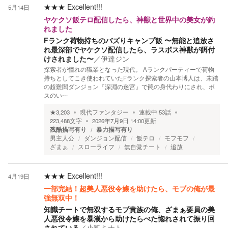
★★★
Excellent!!!
5月14日
ヤケクソ飯テロ配信したら、神獣と世界中の美女が釣
れました
Fランク荷物持ちのバズりキャンプ飯 〜無能と追放さ
れ最深部でヤケクソ配信したら、ラスボス神獣が餌付
けされました〜
／
伊達ジン
探索者が憧れの職業となった現代。 Aランクパーティーで荷物
持ちとしてこき使われていたFランク探索者の山本博人は、未踏
の超難関ダンジョン『深淵の迷宮』で罠の身代わりにされ、ボ
スのい…
★
3,203
現代ファンタジー
連載中
53
話
223,488
文字
2026年7月9日 14:00
更新
残酷描写有り
暴力描写有り
男主人公
ダンジョン配信
飯テロ
モフモフ
ざまぁ
スローライフ
無自覚チート
追放
★★★
Excellent!!!
4月19日
一部完結！超美人悪役令嬢を助けたら、モブの俺が最
強無双中！
知識チートで無双するモブ貴族の俺、ざまぁ要員の美
人悪役令嬢を暴漢から助けたらべた惚れされて振り回
されている
／
小狐ミナト