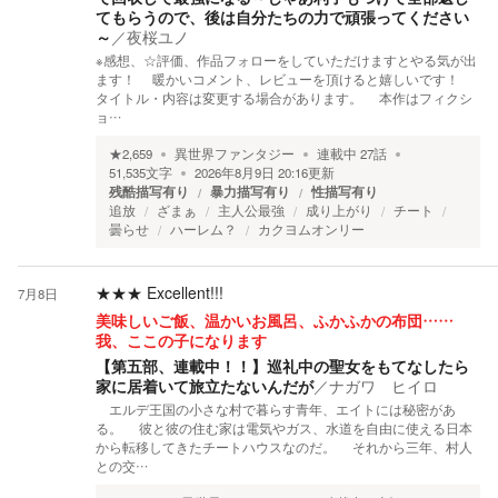
てもらうので、後は自分たちの力で頑張ってください
～
／
夜桜ユノ
※感想、☆評価、作品フォローをしていただけますとやる気が出
ます！ 暖かいコメント、レビューを頂けると嬉しいです！
タイトル・内容は変更する場合があります。 本作はフィクシ
ョ…
★
2,659
異世界ファンタジー
連載中
27
話
51,535
文字
2026年8月9日 20:16
更新
残酷描写有り
暴力描写有り
性描写有り
追放
ざまぁ
主人公最強
成り上がり
チート
曇らせ
ハーレム？
カクヨムオンリー
★★★
Excellent!!!
7月8日
美味しいご飯、温かいお風呂、ふかふかの布団……
我、ここの子になります
【第五部、連載中！！】巡礼中の聖女をもてなしたら
家に居着いて旅立たないんだが
／
ナガワ ヒイロ
エルデ王国の小さな村で暮らす青年、エイトには秘密があ
る。 彼と彼の住む家は電気やガス、水道を自由に使える日本
から転移してきたチートハウスなのだ。 それから三年、村人
との交…