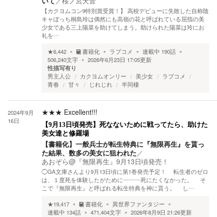
いて
／
桜ノ宮天音
【カクヨムコン9特別賞受賞！】 高校デビューに失敗した自称陰
キャぼっち桐島玲は偶然にも高嶺の花と呼ばれている屈指の美
少女である三上陽菜を助けてしまう。助けられた陽菜は玲にお
礼を…
★
6,442
書籍化
ラブコメ
連載中
190
話
506,240
文字
2026年6月23日 17:05
更新
性描写有り
男主人公
カクヨムオンリー
美少女
ラブコメ
青春
甘々
じれじれ
半同棲
★★★
Excellent!!!
2024年9月
16日
【9月13日頃発売】死なないために戦ってたら、助けた
美女達と修羅場
【書籍化】一般兵士が転生特典に『無限再生』を貰っ
た結果、数多の美女に狙われた
／
あおぞら@『無限再生』9月13日頃発売！
◯GA文庫さんより9月13日頃に第1巻発売予定！ 転生者のゼロ
は、１度死を体験したがために———死にたくなかった。 そ
こで『無限再生』と呼ばれる転生特典を神に貰う。 し…
★
19,417
書籍化
異世界ファンタジー
連載中
134
話
471,404
文字
2026年8月9日 21:26
更新