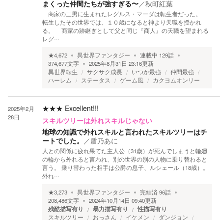
まくった仲間たちが強すぎる〜
／
秋町紅葉
商家の三男に生まれたレグルス・マーダは転生者だった。
転生したその世界では、１０歳になると神より天職を授かれ
る。 商家の跡継ぎとして父と同じ『商人』の天職を望まれる
レグ…
★
4,672
異世界ファンタジー
連載中
129
話
374,677
文字
2025年8月31日 23:16
更新
異世界転生
サクサク成長
いつか最強
仲間最強
ハーレム
ステータス
ゲーム風
カクヨムオンリー
★★★
Excellent!!!
2025年2月
28日
スキルツリーは外れスキルじゃない
地球の知識で外れスキルと言われたスキルツリーはチ
ートでした。
／
盾乃あに
人との関係に疲れ果てた主人公（31歳）が死んでしまうと輪廻
の輪から外れると言われ、別の世界の別の人物に乗り替わると
言う。 乗り替わった相手は公爵の息子、ルシェール（18歳）。
外れ…
★
3,273
異世界ファンタジー
完結済
96
話
208,486
文字
2024年10月14日 09:40
更新
残酷描写有り
暴力描写有り
性描写有り
スキルツリー
おっさん
イケメン
ダンジョン