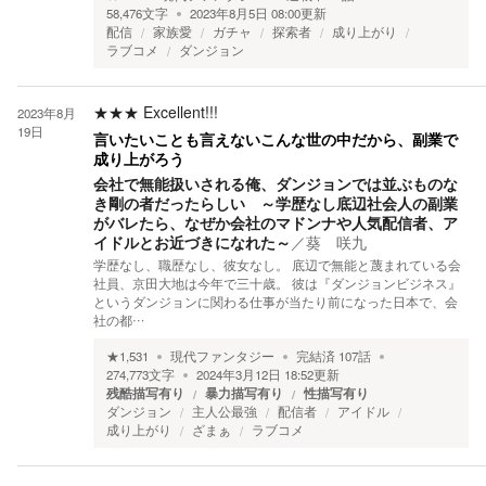
58,476
文字
2023年8月5日 08:00
更新
配信
家族愛
ガチャ
探索者
成り上がり
ラブコメ
ダンジョン
★★★
Excellent!!!
2023年8月
19日
言いたいことも言えないこんな世の中だから、副業で
成り上がろう
会社で無能扱いされる俺、ダンジョンでは並ぶものな
き剛の者だったらしい ～学歴なし底辺社会人の副業
がバレたら、なぜか会社のマドンナや人気配信者、ア
イドルとお近づきになれた～
／
葵 咲九
学歴なし、職歴なし、彼女なし。 底辺で無能と蔑まれている会
社員、京田大地は今年で三十歳。 彼は『ダンジョンビジネス』
というダンジョンに関わる仕事が当たり前になった日本で、会
社の都…
★
1,531
現代ファンタジー
完結済
107
話
274,773
文字
2024年3月12日 18:52
更新
残酷描写有り
暴力描写有り
性描写有り
ダンジョン
主人公最強
配信者
アイドル
成り上がり
ざまぁ
ラブコメ