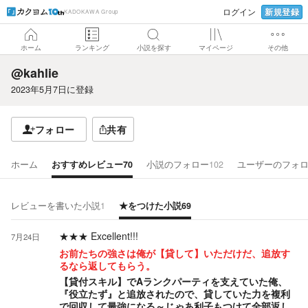
新規登録
ログイン
KADOKAWA Group
ホーム
ランキング
小説を探す
マイページ
その他
@kahlie
2023年5月7日
に登録
フォロー
共有
ホーム
おすすめレビュー
70
小説のフォロー
102
ユーザーのフォ
レビューを書いた小説
1
★をつけた小説
69
★★★
Excellent!!!
7月24日
お前たちの強さは俺が【貸して】いただけだ、追放す
るなら返してもらう。
【貸付スキル】でAランクパーティを支えていた俺、
『役立たず』と追放されたので、貸していた力を複利
で回収して最強になる～じゃあ利子もつけて全部返し