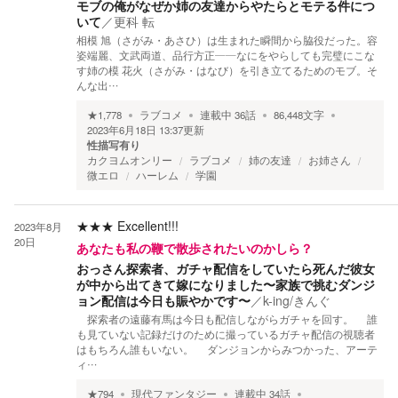
モブの俺がなぜか姉の友達からやたらとモテる件につ
いて
／
更科 転
相模 旭（さがみ・あさひ）は生まれた瞬間から脇役だった。容
姿端麗、文武両道、品行方正――なにをやらしても完璧にこな
す姉の模 花火（さがみ・はなび）を引き立てるためのモブ。そ
んな出…
★
1,778
ラブコメ
連載中
36
話
86,448
文字
2023年6月18日 13:37
更新
性描写有り
カクヨムオンリー
ラブコメ
姉の友達
お姉さん
微エロ
ハーレム
学園
★★★
Excellent!!!
2023年8月
20日
あなたも私の鞭で散歩されたいのかしら？
おっさん探索者、ガチャ配信をしていたら死んだ彼女
が中から出てきて嫁になりました〜家族で挑むダンジ
ョン配信は今日も賑やかです〜
／
k-ing/きんぐ
探索者の遠藤有馬は今日も配信しながらガチャを回す。 誰
も見ていない記録だけのために撮っているガチャ配信の視聴者
はもちろん誰もいない。 ダンジョンからみつかった、アーテ
ィ…
★
794
現代ファンタジー
連載中
34
話