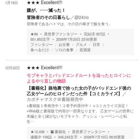
★★★
Excellent!!!
1月19日
腹が、……減った！
冒険者のその日暮らし
／
@24no
冒険者であるハトマは、その日の稼ぎで飯を食う。
★
86
異世界ファンタジー
完結済
357
話
551,853
文字
2026年7月20日 23:00
更新
ファンタジー
お仕事
グルメ
日常
食べるだけ
ソロの食事
居酒屋
★★★
Excellent!!!
12月22日
モブキャラとバッドエンドルートを辿ったヒロインに
よるやり直しの物語
【書籍化】路地裏で拾った女の子がバッドエンド後の
乙女ゲームのヒロインだった件【コミカライズ】
／
カボチャマスク＠書籍発売中
※書籍版１巻発売中！２巻予約受付中！ ※コミカライズ決定！
※Web版と書籍版で内容が一部異なります。 乙女ゲームの世界に
本編と全く縁がないモブキャラ、アッシュ・レーベンへと転
生…
★
12,438
書籍化
異世界ファンタジー
連載中
109
話
345,243
文字
2026年7月10日 08:05
更新