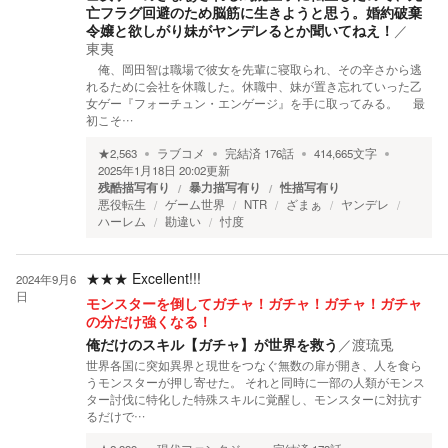
亡フラグ回避のため脳筋に生きようと思う。婚約破棄
令嬢と欲しがり妹がヤンデレるとか聞いてねえ！
／
東夷
俺、岡田智は職場で彼女を先輩に寝取られ、その辛さから逃
れるために会社を休職した。休職中、妹が置き忘れていった乙
女ゲー『フォーチュン・エンゲージ』を手に取ってみる。 最
初こそ…
★
2,563
ラブコメ
完結済
176
話
414,665
文字
2025年1月18日 20:02
更新
残酷描写有り
暴力描写有り
性描写有り
悪役転生
ゲーム世界
NTR
ざまぁ
ヤンデレ
ハーレム
勘違い
忖度
★★★
Excellent!!!
2024年9月6
日
モンスターを倒してガチャ！ガチャ！ガチャ！ガチャ
の分だけ強くなる！
俺だけのスキル【ガチャ】が世界を救う
／
渡琉兎
世界各国に突如異界と現世をつなぐ無数の扉が開き、人を食ら
うモンスターが押し寄せた。 それと同時に一部の人類がモンス
ター討伐に特化した特殊スキルに覚醒し、モンスターに対抗す
るだけで…