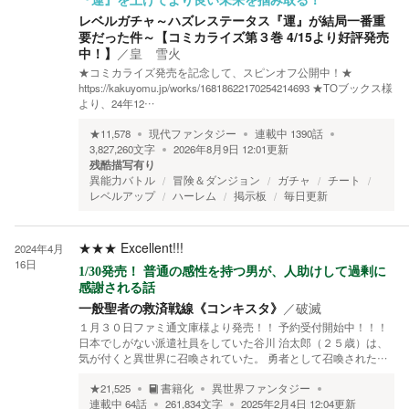
『運』を上げてより良い未来を掴み取る！
レベルガチャ～ハズレステータス『運』が結局一番重
要だった件～【コミカライズ第３巻 4/15より好評発売
中！】
／
皇 雪火
★コミカライズ発売を記念して、スピンオフ公開中！★
https://kakuyomu.jp/works/16818622170254214693 ★TOブックス様
より、24年12…
★
11,578
現代ファンタジー
連載中
1390
話
3,827,260
文字
2026年8月9日 12:01
更新
残酷描写有り
異能力バトル
冒険＆ダンジョン
ガチャ
チート
レベルアップ
ハーレム
掲示板
毎日更新
★★★
Excellent!!!
2024年4月
16日
1/30発売！ 普通の感性を持つ男が、人助けして過剰に
感謝される話
一般聖者の救済戦線《コンキスタ》
／
破滅
１月３０日ファミ通文庫様より発売！！ 予約受付開始中！！！
日本でしがない派遣社員をしていた谷川 治太郎（２５歳）は、
気が付くと異世界に召喚されていた。 勇者として召喚された…
★
21,525
書籍化
異世界ファンタジー
連載中
64
話
261,834
文字
2025年2月4日 12:04
更新