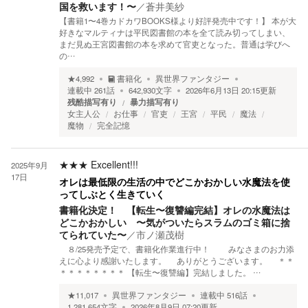
国を救います！〜
／
蒼井美紗
【書籍1〜4巻カドカワBOOKS様より好評発売中です！】 本が大
好きなマルティナは平民図書館の本を全て読み切ってしまい、
まだ見ぬ王宮図書館の本を求めて官吏となった。普通は学びへ
の…
★
4,992
書籍化
異世界ファンタジー
連載中
261
話
642,930
文字
2026年6月13日 20:15
更新
残酷描写有り
暴力描写有り
女主人公
お仕事
官吏
王宮
平民
魔法
魔物
完全記憶
★★★
Excellent!!!
2025年9月
17日
オレは最低限の生活の中でどこかおかしい水魔法を使
ってしぶとく生きていく
書籍化決定！ 【転生〜復讐編完結】オレの水魔法は
どこかおかしい 〜気がついたらスラムのゴミ箱に捨
てられていた〜
／
市ノ瀬茂樹
８/25発売予定で、書籍化作業進行中！ みなさまのお力添
えに心より感謝いたします。 ありがとうございます。 ＊＊
＊＊＊＊＊＊＊＊ 【転生〜復讐編】完結しました。 …
★
11,017
異世界ファンタジー
連載中
516
話
1,281,654
文字
2026年8月9日 07:20
更新