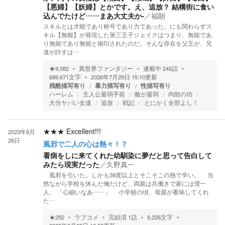
【悪婦】【妖婦】とかです。え、追放？ 結構街に食い
込んでたけど……まあ大丈夫か‐
／
福朗
スキルとは才能であり称号であり力であった。にも関わらずス
キル【無能】が発現した第三王子ジェイクはつまり、無能であ
り無能であり無能と烙印されたのだ。そんな存在を父王が、兄
達が許すは…
★
9,082
異世界ファンタジー
連載中
245
話
689,671
文字
2026年7月29日 15:10
更新
残酷描写有り
暴力描写有り
性描写有り
ハーレム
主人公最弱手前
敵が最弱
内助の功
大分ヤバい女達
追放
戦記
とにかく全部よし！
★★★
Excellent!!!
2023年8月
26日
風邪で二人の心は熱々！？
看病をしに来てくれた幼馴染に夢だと思って告白して
みたら現実だった
／
久野真一
風邪を引いた。しかも38度以上とそこそこの熱で辛い。 当
然ながら学校を休んだ俺だけど、両親は共働きで家には僕一
人。 「心細いなあ……」 小学校の頃、母親が看病してくれ
た…
★
292
ラブコメ
完結済
1
話
6,226
文字