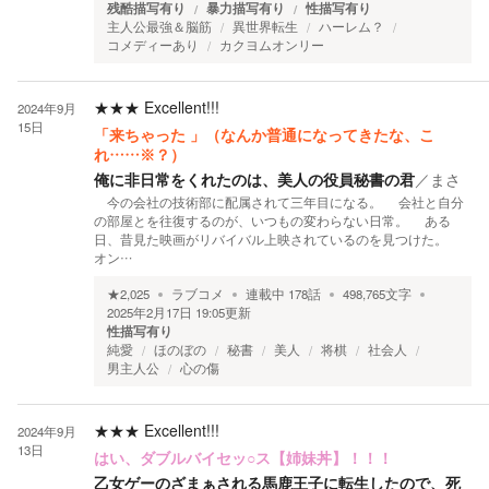
残酷描写有り
暴力描写有り
性描写有り
主人公最強＆脳筋
異世界転生
ハーレム？
コメディーあり
カクヨムオンリー
★★★
Excellent!!!
2024年9月
15日
「来ちゃった 」（なんか普通になってきたな、こ
れ……※？）
俺に非日常をくれたのは、美人の役員秘書の君
／
まさ
今の会社の技術部に配属されて三年目になる。 会社と自分
の部屋とを往復するのが、いつもの変わらない日常。 ある
日、昔見た映画がリバイバル上映されているのを見つけた。
オン…
★
2,025
ラブコメ
連載中
178
話
498,765
文字
2025年2月17日 19:05
更新
性描写有り
純愛
ほのぼの
秘書
美人
将棋
社会人
男主人公
心の傷
★★★
Excellent!!!
2024年9月
13日
はい、ダブルバイセッ○ス【姉妹丼】！！！
乙女ゲーのざまぁされる馬鹿王子に転生したので、死