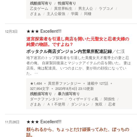
残酷描写有り
性描写有り
乙女ゲーム
異世界転生
男主人公
ラブコメ
ざまぁ
主人公最強
学園
同棲
★★★
Excellent!!!
12月3日
迷宮探索者を引退し商店を開いた元聖女と忍者夫婦の
純愛の物語。ですよね？
ボッタクル商店ダンジョン内営業所配達記録
／
仁渓
地下迷宮のトップ探索者を引退した美魔女天才魔導士の妻と忍
者の俺。 自家製回復薬とマジックアイテムの店を開いた。 妻は
店長。俺は配達員。 いつのまにか、妻が街の顔役になってい
た。 …
★
1,484
異世界ファンタジー
連載中
127
話
327,954
文字
2023年8月4日 23:13
更新
残酷描写有り
暴力描写有り
ダークファンタジー
ウィザードリィ風
関係性
ざまあ
ＡＩ不使用
ダンジョン
無双
忍者
★★★
Excellent!!!
11月28日
頼られるから、ちょっとだけ頑張ってみた、ぼっちの
話。