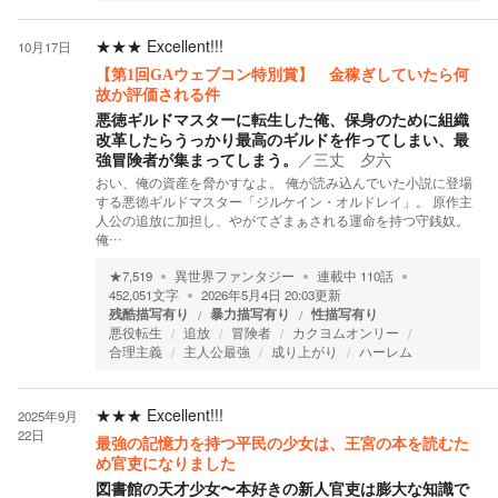
★★★
Excellent!!!
10月17日
【第1回GAウェブコン特別賞】 金稼ぎしていたら何
故か評価される件
悪徳ギルドマスターに転生した俺、保身のために組織
改革したらうっかり最高のギルドを作ってしまい、最
強冒険者が集まってしまう。
／
三丈 夕六
おい、俺の資産を脅かすなよ。 俺が読み込んでいた小説に登場
する悪徳ギルドマスター「ジルケイン・オルドレイ」。 原作主
人公の追放に加担し、やがてざまぁされる運命を持つ守銭奴。
俺…
★
7,519
異世界ファンタジー
連載中
110
話
452,051
文字
2026年5月4日 20:03
更新
残酷描写有り
暴力描写有り
性描写有り
悪役転生
追放
冒険者
カクヨムオンリー
合理主義
主人公最強
成り上がり
ハーレム
★★★
Excellent!!!
2025年9月
22日
最強の記憶力を持つ平民の少女は、王宮の本を読むた
め官吏になりました
図書館の天才少女〜本好きの新人官吏は膨大な知識で