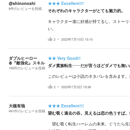
@shinonoshi
★★★
Excellent!!!
8
件の
レビューを投稿
それぞれのキャラクターがとても魅力的。
キャラクター達に好感が持てるし、ストーリ
い。
2
2023年7月10日 15:10
ダブルヒーロー
★★
Very Good!!
ꙮ『敵強化』スキル
ダメ貴族転生……だが言うほどダメでも無い
195
件の
レビューを投稿
このレビューは小説のネタバレを含みます。
2
2023年7月3日 19:38
大槻有哉
★★★
Excellent!!!
491
件の
レビューを投稿
望む覗く過去の谷。見えるは恋の色うすば。
望む覗く転生ハーレムの未来。ぐうたら生