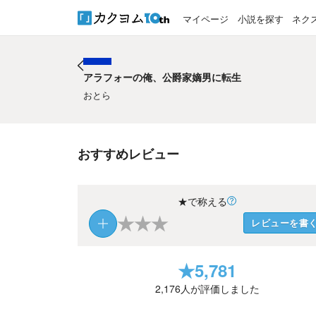
マイページ
小説を探す
ネク
アラフォーの俺、公爵家嫡男に転生
アラフォーの俺、公爵家嫡男に転生
おとら
おすすめレビュー
★で称える
★
★
★
レビューを書
★
5,781
2,176
人が評価しました