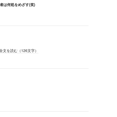
者は何処をめざす(笑)
全文を読む（
126
文字）