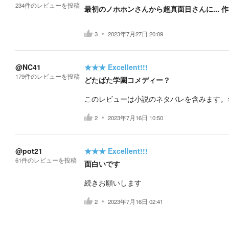
234
件の
レビューを投稿
最初のノホホンさんから超真面目さんに... 作
3
2023年7月27日 20:09
@NC41
★★★
Excellent!!!
179
件の
レビューを投稿
どたばた学園コメディー？
このレビューは小説のネタバレを含みます。
2
2023年7月16日 10:50
@pot21
★★★
Excellent!!!
61
件の
レビューを投稿
面白いです
続きお願いします
2
2023年7月16日 02:41