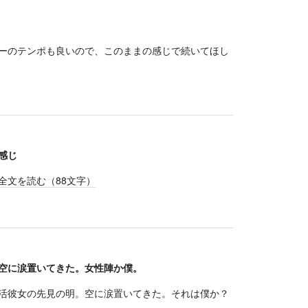
ーのテンポも良いので、このままの感じで続いてほし
感じ
全文を読む（
88
文字）
空に涙置いてきた。女性陣か僕。
活彼女の先見の明。空に涙置いてきた。それは僕か？