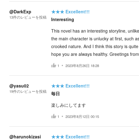
@DarkExp
★★★
Excellent!!!
13
件の
レビューを投稿
Interesting
This novel has an interesting storyline, unlik
the main character is unlucky at first, such 
crooked nature. And I think this story is qui
hope you are always healthy. Greetings from
1
2023年8月26日 18:28
@yasu02
★★★
Excellent!!!
19
件の
レビューを投稿
毎日
楽しみにしてます
1
2023年8月12日 00:15
@harunokizasi
★★★
Excellent!!!