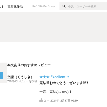
スト
書籍化作品
KADOKAWA Group
本文ありのおすすめレビュー
く
空識（くうしき）
★★★
Excellent!!!
770
件の
レビューを投稿
完結🎊おめでとうございます🎊❓
一応、完結なのかな❓
2
2024年12月17日 02:59