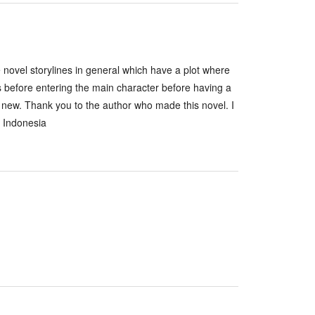
e novel storylines in general which have a plot where
as before entering the main character before having a
te new. Thank you to the author who made this novel. I
 Indonesia