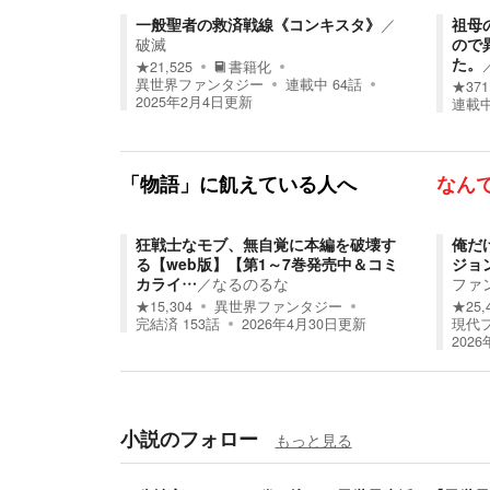
一般聖者の救済戦線《コンキスタ》
／
祖母
破滅
ので
た。
★
21,525
書籍化
異世界ファンタジー
連載中
64
話
★
371
2025年2月4日
更新
連載
「物語」に飢えている人へ
なん
狂戦士なモブ、無自覚に本編を破壊す
俺だ
る【web版】【第1～7巻発売中＆コミ
ジョ
カライ…
／
なるのるな
ファ
★
15,304
異世界ファンタジー
★
25,
完結済
153
話
2026年4月30日
更新
現代
2026
小説のフォロー
もっと見る