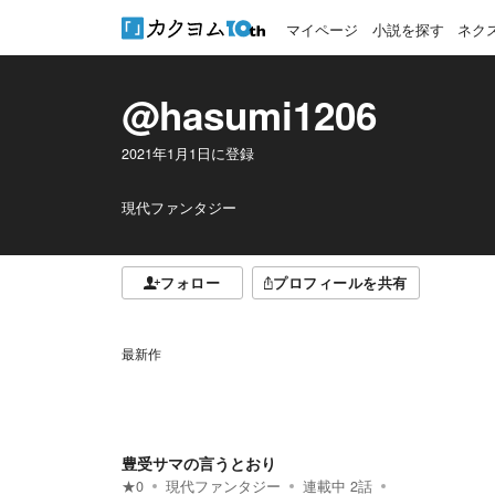
マイページ
小説を探す
ネク
@hasumi1206
2021年1月1日
に登録
現代ファンタジー
フォロー
プロフィールを共有
最新作
豊受サマの言うとおり
★
0
現代ファンタジー
連載中
2
話