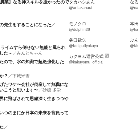
界農業】なる神スキルを授かったので
タカハシあん
な
@antakahasi
@na
モノクロ
本
の先生をすることになった
／
@dolphin26
@ts
谷口欲矢
ぶ
@tanigutiyokuya
@klo
スライムすら倒せない無能と罵られ
した～
／
みんとちゃん
カクヨム運営公式
たので、水の知識で超絶強化した
@kakuyomu_official
か？
／
下城米雪
げたワケ〜会社が倒産して無職にな
いこうと思います〜
／
砂糖 多労
界に飛ばされて思慮深く生きつつや
いつのまにか日本の未来を背負って
た
／