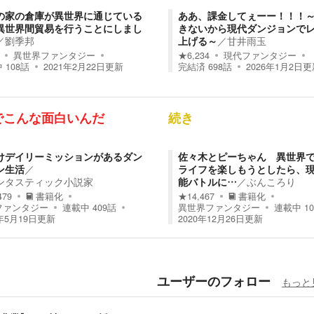
の家の倉庫が異世界に通じている
ああ、課金してぇーー！！！
異世界間貿易を行うことにしまし
きないから現代ダンジョンで
／
劉季邦
上げる～
／
甘井雨玉
異世界ファンタジー
★
6,234
現代ファンタジー
中
108
話
2021年2月22日
更新
完結済
698
話
2026年1月2日
更
でこんな面白いんだ
続き
けデイリーミッションがあるダン
佐々木とピーちゃん 異世界
ン生活
／
ライフを楽しもうとしたら、
ンタスティック小説家
能バトルに…
／
ぶんころり
479
書籍化
★
14,467
書籍化
ファンタジー
連載中
409
話
異世界ファンタジー
連載中
10
年5月19日
更新
2020年12月26日
更新
ユーザーのフォロー
もっと