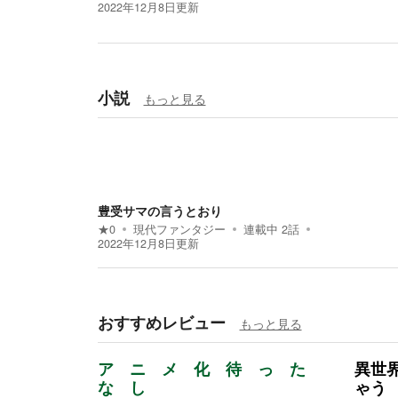
2022年12月8日
更新
小説
もっと見る
豊受サマの言うとおり
★
0
現代ファンタジー
連載中
2
話
2022年12月8日
更新
おすすめレビュー
もっと見る
ア ニ メ 化 待 っ た
異世
な し
ゃう