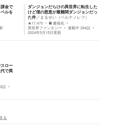
～課金で
ダンジョンだらけの異世界に転生した
レベルを
けど僕の恩恵が最難関ダンジョンだっ
た件
／
まるせい（ベルナノレフ）
★
17,470
書籍化
新
異世界ファンタジー
連載中
294
話
2024年5月15日
更新
でスロー
現代で異
0
話
見る