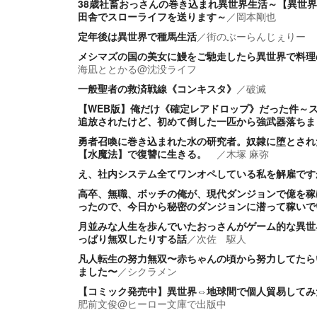
38歳社畜おっさんの巻き込まれ異世界生活～【異世
田舎でスローライフを送ります～
／
岡本剛也
定年後は異世界で種馬生活
／
街のぶーらんじぇりー
メシマズの国の美女に鰻をご馳走したら異世界で料理
海凪ととかる@沈没ライフ
一般聖者の救済戦線《コンキスタ》
／
破滅
【WEB版】俺だけ《確定レアドロップ》だった件～
追放されたけど、初めて倒した一匹から強武器落ちま
勇者召喚に巻き込まれた水の研究者。奴隷に堕とされ
【水魔法】で復讐に生きる。
／
木塚 麻弥
え、社内システム全てワンオペしている私を解雇です
高卒、無職、ボッチの俺が、現代ダンジョンで億を稼
ったので、今日から秘密のダンジョンに潜って稼いで
月並みな人生を歩んでいたおっさんがゲーム的な異世
っぱり無双したりする話
／
次佐 駆人
凡人転生の努力無双〜赤ちゃんの頃から努力してたら
ました〜
／
シクラメン
【コミック発売中】異世界⇔地球間で個人貿易してみ
肥前文俊@ヒーロー文庫で出版中