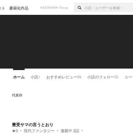
スト
書籍化作品
KADOKAWA Group
ホーム
小説
1
おすすめレビュー
59
小説のフォロー
52
ユー
代表作
豊受サマの言うとおり
★
0
現代ファンタジー
連載中
2
話