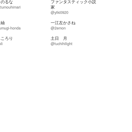
るのるな
ファンタスティック小説
家
tumouhimari
@ytki0920
田紬
一江左かさね
umugi-honda
@2emon
んころり
土日 月
li
@tuchihilight