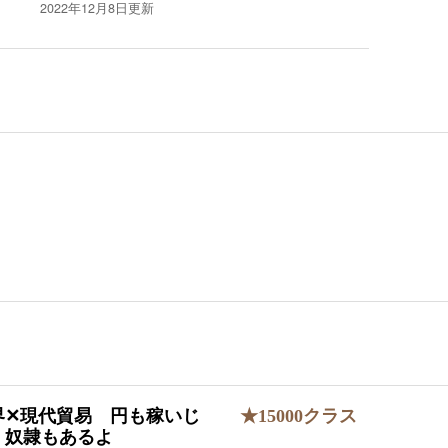
2022年12月8日
更新
界✕現代貿易 円も稼いじ
★15000クラス
 奴隷もあるよ