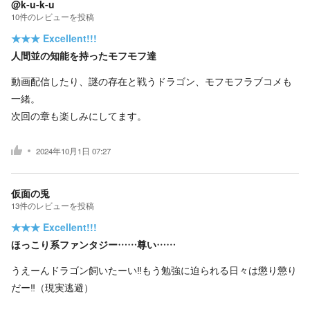
@k-u-k-u
10
件の
レビューを投稿
★★★
Excellent!!!
人間並の知能を持ったモフモフ達
動画配信したり、謎の存在と戦うドラゴン、モフモフラブコメも
一緒。
次回の章も楽しみにしてます。
2024年10月1日 07:27
仮面の兎
13
件の
レビューを投稿
★★★
Excellent!!!
ほっこり系ファンタジー……尊い……
うえーんドラゴン飼いたーい‼もう勉強に迫られる日々は懲り懲り
だー‼（現実逃避）