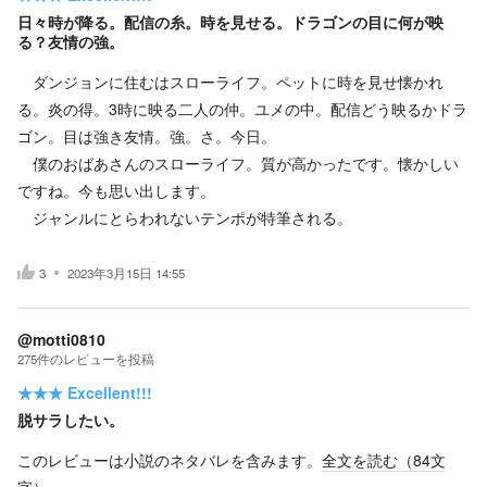
日々時が降る。配信の糸。時を見せる。ドラゴンの目に何が映
る？友情の強。
ダンジョンに住むはスローライフ。ペットに時を見せ懐かれ
る。炎の得。3時に映る二人の仲。ユメの中。配信どう映るかドラ
ゴン。目は強き友情。強。さ。今日。
僕のおばあさんのスローライフ。質が高かったです。懐かしい
ですね。今も思い出します。
ジャンルにとらわれないテンポが特筆される。
3
2023年3月15日 14:55
@motti0810
275
件の
レビューを投稿
★★★
Excellent!!!
脱サラしたい。
このレビューは小説のネタバレを含みます。
全文を読む（
84
文