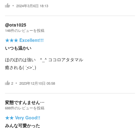
2024年3月6日 18:13
@ots1025
146
件の
レビューを投稿
★★★
Excellent!!!
いつも温かい
ほのぼのは強い ^_^ ココロアタタマル
癒される( ˊ̱˂˃ˋ̱ )
2
2023年12月10日 05:58
変態ですんません…
688
件の
レビューを投稿
★★
Very Good!!
みんな可愛かった