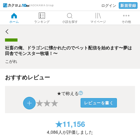
新規登録
ログイン
KADOKAWA Group
社畜の俺、ドラゴンに懐かれたのでペット配信を始めます〜
夢は田舎でモンスター牧場！〜
ホーム
ランキング
小説を探す
マイページ
その他
社畜の俺、ドラゴンに懐かれたのでペット配信を始めます〜夢は
田舎でモンスター牧場！〜
こがれ
おすすめレビュー
★で称える
★
★
★
レビューを書く
★
11,156
4,086
人が評価しました