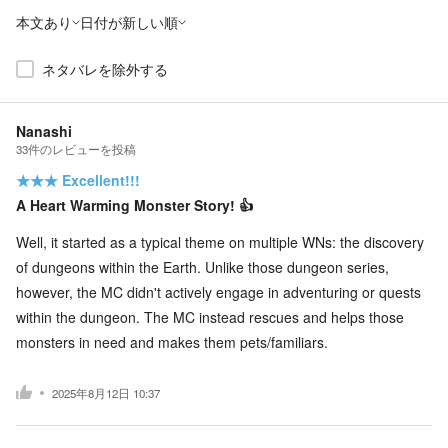
本文あり
日付が新しい順
ネタバレを除外する
Nanashi
33
件の
レビューを投稿
★★★
Excellent!!!
A Heart Warming Monster Story! 👍
Well, it started as a typical theme on multiple WNs: the discovery
of dungeons within the Earth. Unlike those dungeon series,
however, the MC didn't actively engage in adventuring or quests
within the dungeon. The MC instead rescues and helps those
monsters in need and makes them pets/familiars.
2025年8月12日 10:37