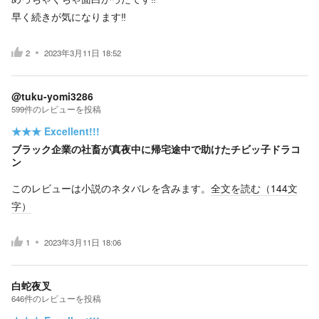
早く続きが気になります‼︎
2
2023年3月11日 18:52
@tuku-yomi3286
599
件の
レビューを投稿
★★★
Excellent!!!
ブラック企業の社畜が真夜中に帰宅途中で助けたチビッ子ドラコ
ン
このレビューは小説のネタバレを含みます。
全文を読む（
144
文
字）
1
2023年3月11日 18:06
白蛇夜叉
646
件の
レビューを投稿