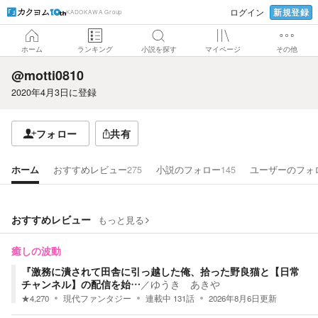
新規登録
ログイン
KADOKAWA Group
ホーム
ランキング
小説を探す
マイページ
その他
@motti0810
2020年4月3日
に登録
フォロー
共有
ホーム
おすすめレビュー
275
小説のフォロー
145
ユーザーのフォ
おすすめレビュー
もっと見る
癒しの波動
『激務に潰されて田舎に引っ越した俺、拾った野良猫と【日常
チャンネル】の配信を始…
／
ゆうき あきや
★
4,270
現代ファンタジー
連載中
131
話
2026年8月6日
更新