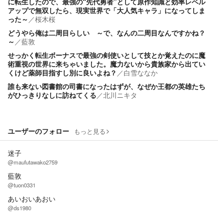
に転生したので、最強の“先代勇者”として原作知識と効率レベル
アップで無双したら、現実世界で「大人気キャラ」になってしま
った～
／
桜木桜
どうやら俺は二周目らしい ～で、なんの二周目なんですかね？
～
／
藍敦
せっかく転生ボーナスで最強の剣使いとして技とか覚えたのに魔
術重視の世界に来ちゃいました。魔力ないから貴族家から出てい
くけど薬師目指すし別に良いよね？
／
白雪ななか
誰も来ない図書館の司書になったはずが、なぜか王都の英雄たち
がひっきりなしに訪ねてくる
／
北川ニキタ
ユーザーのフォロー
もっと見る
迷子
@maufutawako2759
藍敦
@tuon0331
あいおいあおい
@ds1980