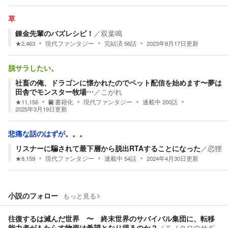
草
錬金先輩のバズレシピ！
／
双葉鳴
★
2,463
現代ファンタジー
完結済
56
話
2023年8月17日
更新
脱サラしたい。
社畜の俺、ドラゴンに懐かれたのでペット配信を始めます〜夢は
田舎でモンスター牧場…
／
こがれ
★
11,156
書籍化
現代ファンタジー
連載中
200
話
2025年3月19日
更新
悲痛な話のはずが。。。
リスナーに騙されて最下層から脱出RTAすることになった
／
恋狸
★
8,159
現代ファンタジー
連載中
54
話
2024年4月30日
更新
小説のフォロー
もっと見る
往復するは滅んだ世界 〜 終末世界のサバイバル集団に、転移
能力者がもたらす物資は希望となり得るのか？
／
モノクロウサギ