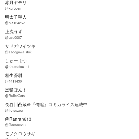
赤月ヤモリ
@kuropen
明太子聖人
@hia124252
止流うず
@uzu0007
サドガワイツキ
@sadogawa_ituki
しゅーまつ
@shumatsu111
相生蒼尉
@1411430
黒猫ぽん！
@BulletCats
長谷川凸蔵＠『俺追』コミカライズ連載中
@Totsuzou
@Ranran613
@Ranran613
モノクロウサギ