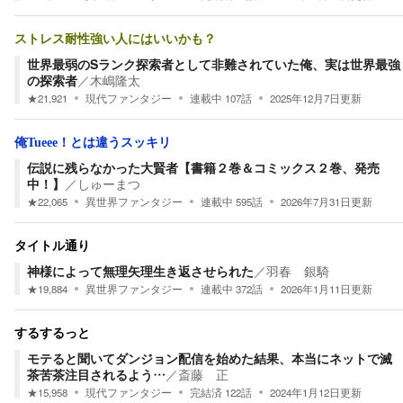
ストレス耐性強い人にはいいかも？
世界最弱のSランク探索者として非難されていた俺、実は世界最強
の探索者
／
木嶋隆太
★
21,921
現代ファンタジー
連載中
107
話
2025年12月7日
更新
俺Tueee！とは違うスッキリ
伝説に残らなかった大賢者【書籍２巻＆コミックス２巻、発売
中！】
／
しゅーまつ
★
22,065
異世界ファンタジー
連載中
595
話
2026年7月31日
更新
タイトル通り
神様によって無理矢理生き返させられた
／
羽春 銀騎
★
19,884
異世界ファンタジー
連載中
372
話
2026年1月11日
更新
するするっと
モテると聞いてダンジョン配信を始めた結果、本当にネットで滅
茶苦茶注目されるよう…
／
斎藤 正
★
15,958
現代ファンタジー
完結済
122
話
2024年1月12日
更新