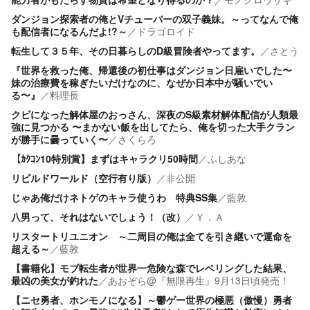
ダンジョン探索者の俺とVチューバーの双子義妹。～ってなんで俺
も配信者になるんだよ!?～
／
ドラゴロイド
転生して３５年、その日暮らしのD級冒険者やってます。
／
さとう
『世界を救った俺、帰還後の初仕事はダンジョン日雇いでした〜
妹の治療費を稼ぎたいだけなのに、なぜか日本中が騒いでい
る〜』
／
料理長
クビになった解体屋のおっさん、深夜のS級素材解体配信が人類最
強に見つかる 〜まかない飯を出してたら、俺を切った大手クラン
が勝手に曇っていく〜
／
さくらろ
【ｶｸｺﾝ10特別賞】まずはキャラクリ50時間
／
ふしあな
リビルドワールド（空行有り版）
／
非公開
じゃあ俺だけネトゲのキャラ使うわ 特典SS集
／
藍敦
八男って、それはないでしょう！（改）
／
Ｙ．Ａ
リスタートリユニオン ～二周目の俺は全てを引き継いで運命を
超える～
／
藍敦
【書籍化】モブ転生者が世界一危険な森でレベリングした結果、
最凶の美女が釣れた
／
あおぞら@『無限再生』9月13日頃発売！
【ニセ勇者、ホンモノになる】～鬱ゲー世界の極悪（傲慢）勇者