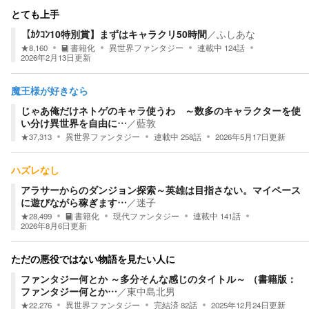
とても上手
【ｶｸｺﾝ10特別賞】まずはキャラクリ50時間
／
ふしあな
★
8,160
書籍化
異世界ファンタジー
連載中
124
話
2026年2月13日
更新
魔王様が好きなら
じゃあ俺だけネトゲのキャラ使うわ ～数多のキャラクターを使
い分け異世界を自由に…
／
藍敦
★
37,313
異世界ファンタジー
連載中
258
話
2026年5月17日
更新
ハズレなし
アラサーからのダンジョン探索～英雄は目指さない。マイペース
に遊びながら稼ぎます…
／
迷子
★
28,499
書籍化
現代ファンタジー
連載中
141
話
2026年8月6日
更新
ただの悪役ではない物語を見たい人に
ファンタジー何とか ～多分そんな感じのタイトル～ （書籍版：
ファンタジー何とか…
／
東中島北男
★
22,276
異世界ファンタジー
完結済
82
話
2025年12月24日
更新