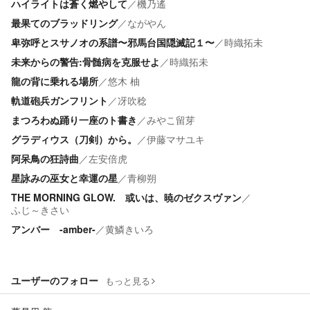
ハイライトは蒼く燃やして
／
機乃遙
最果てのブラッドリング
／
ながやん
卑弥呼とスサノオの系譜〜邪馬台国隠滅記１〜
／
時織拓未
未来からの警告:骨髄病を克服せよ
／
時織拓未
龍の背に乗れる場所
／
悠木 柚
軌道砲兵ガンフリント
／
冴吹稔
まつろわぬ踊り一座のト書き
／
みやこ留芽
グラディウス（刀剣）から。
／
伊藤マサユキ
阿呆鳥の狂詩曲
／
左安倍虎
星詠みの巫女と幸運の星
／
青柳朔
THE MORNING GLOW. 或いは、暁のゼクスヴァン
／
ふじ～きさい
アンバー -amber-
／
黄鱗きいろ
ユーザーのフォロー
もっと見る