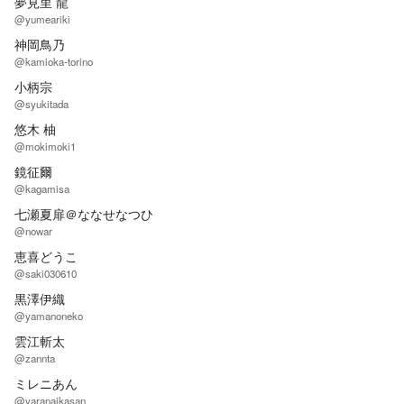
夢見里 龍
@yumeariki
神岡鳥乃
@kamioka-torino
小柄宗
@syukitada
悠木 柚
@mokimoki1
鏡征爾
@kagamisa
七瀬夏扉＠ななせなつひ
@nowar
恵喜どうこ
@saki030610
黒澤伊織
@yamanoneko
雲江斬太
@zannta
ミレニあん
@yaranaikasan