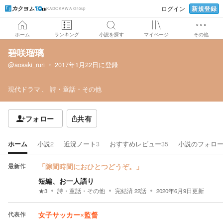
新規登録
ログイン
KADOKAWA Group
ホーム
ランキング
小説を探す
マイページ
その他
碧咲瑠璃
@aosaki_ruri
2017年1月22日
に登録
現代ドラマ
詩・童話・その他
フォロー
共有
ホーム
小説
2
近況ノート
3
おすすめレビュー
35
小説のフォロ
最新作
「隙間時間におひとつどうぞ。」
短編、お一人語り
★
3
詩・童話・その他
完結済
22
話
2020年6月9日
更新
代表作
女子サッカー×監督