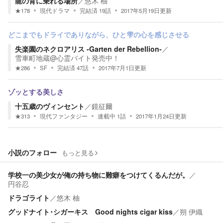
龍の背に乗れる場所
／
悠木 柚
★
178
現代ドラマ
完結済
19
話
2017年5月19日
更新
どこまでもドライでありながら、ひと雫の心を感じさせる
失楽園のネクロアリス ‐Garten der Rebellion‐
／
雪車町地蔵@心霊バイト発売中！
★
286
SF
完結済
47
話
2017年7月1日
更新
ゾッとする美しさ
十五歳のヴィンセント
／
鏡征爾
★
313
現代ファンタジー
連載中
1
話
2017年1月24日
更新
小説のフォロー
もっと見る
学校一の美少女が俺の持ち物に難癖をつけてくるんだが。
／
円谷忍
ドラゴライト
／
悠木 柚
グッドナイト･シガーキス Good nights cigar kiss
／
朔 伊織