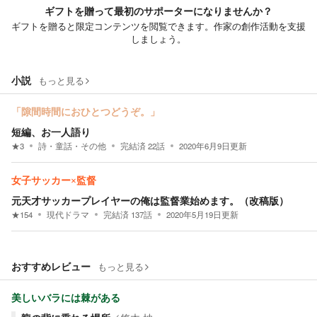
ギフトを贈って最初のサポーターになりませんか？
ギフトを贈ると限定コンテンツを閲覧できます。作家の創作活動を支援
しましょう。
小説
もっと見る
「隙間時間におひとつどうぞ。」
短編、お一人語り
★
3
詩・童話・その他
完結済
22
話
2020年6月9日
更新
女子サッカー×監督
元天才サッカープレイヤーの俺は監督業始めます。（改稿版）
★
154
現代ドラマ
完結済
137
話
2020年5月19日
更新
おすすめレビュー
もっと見る
美しいバラには棘がある