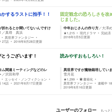
わかするラストに拍手！！
固定観念の恐ろしさを改
じました。
が折れるとか聞いてないんですけ
中年おじさんの作り方
／
大澤
！
／
真尋 真浜
★
1,215
現代ドラマ
完結済
2016年3月5日
更新
異世界ファンタジー
中
27
話
2016年8月28日
更新
がとうございます！
読みやすおもしろい！
ヨム関連ミーティングなどのレ
異世界ですが魔物栽培してい
ト
／
沢田和早
雪月花
エッセイ・ノンフィクション
★
1,299
書籍化
済
14
話
2021年8月17日
更新
異世界ファンタジー
連載中
18
2019年8月16日
更新
ユーザーのフォロー
もっと