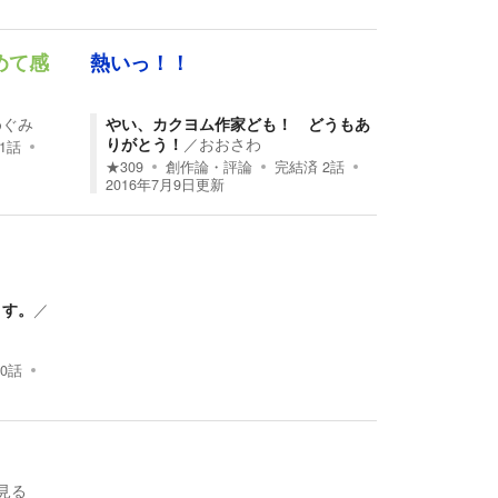
めて感
熱いっ！！
めぐみ
やい、カクヨム作家ども！ どうもあ
りがとう！
／
おおさわ
1
話
★
309
創作論・評論
完結済
2
話
2016年7月9日
更新
ます。
／
0
話
見る