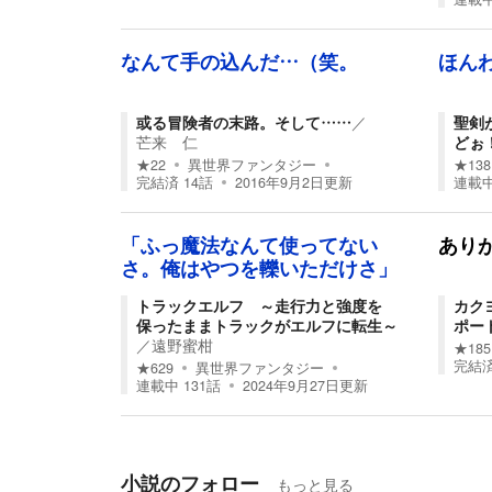
なんて手の込んだ…（笑。
ほん
或る冒険者の末路。そして……
／
聖剣
芒来 仁
どぉ
★
22
異世界ファンタジー
★
138
完結済
14
話
2016年9月2日
更新
連載
「ふっ魔法なんて使ってない
あり
さ。俺はやつを轢いただけさ」
トラックエルフ ～走行力と強度を
カク
保ったままトラックがエルフに転生～
ポー
／
遠野蜜柑
★
185
完結
★
629
異世界ファンタジー
連載中
131
話
2024年9月27日
更新
小説のフォロー
もっと見る