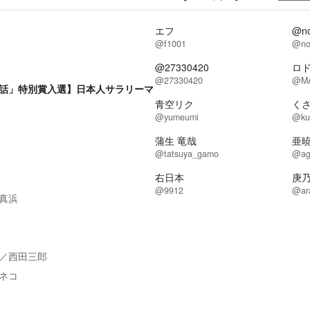
エフ
@no
@f1001
@no
@27330420
ロ
@27330420
@MA
話」特別賞入選】日本人サラリーマ
青空リク
くさ
@yumeumi
@ku
蒲生 竜哉
亜
@tatsuya_gamo
@ag
右日本
庚乃
@9912
@ar
真浜
／
西田三郎
ネコ