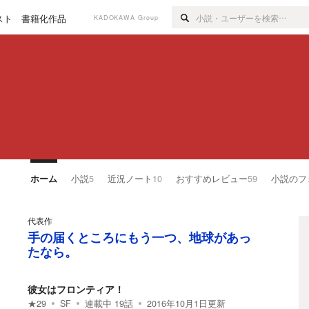
スト
書籍化作品
KADOKAWA Group
ホーム
小説
5
近況ノート
10
おすすめレビュー
59
小説のフ
代表作
手の届くところにもう一つ、地球があっ
たなら。
彼女はフロンティア！
★
29
SF
連載中
19
話
2016年10月1日
更新