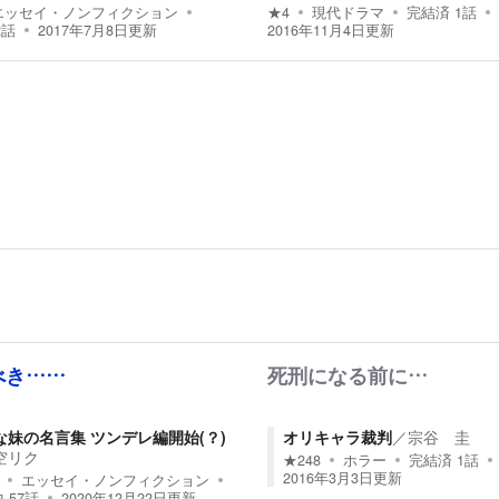
エッセイ・ノンフィクション
★
4
現代ドラマ
完結済
1
話
2
話
2017年7月8日
更新
2016年11月4日
更新
べき……
死刑になる前に…
な妹の名言集 ツンデレ編開始(？)
オリキャラ裁判
／
宗谷 圭
空リク
★
248
ホラー
完結済
1
話
2016年3月3日
更新
エッセイ・ノンフィクション
中
57
話
2020年12月22日
更新