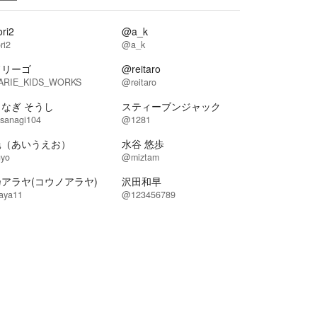
ri2
@a_k
ri2
@a_k
ドリーゴ
@reitaro
RIE_KIDS_WORKS
@reitaro
なぎ そうし
スティーブンジャック
sanagi104
@1281
暁（あいうえお）
水谷 悠歩
yo
@miztam
アラヤ(コウノアラヤ)
沢田和早
aya11
@123456789