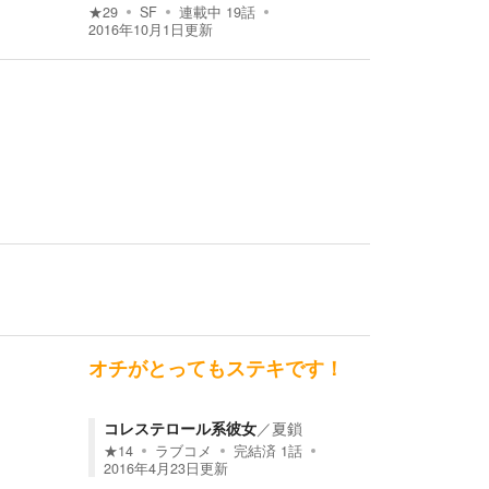
★
29
SF
連載中
19
話
2016年10月1日
更新
オチがとってもステキです！
コレステロール系彼女
／
夏鎖
★
14
ラブコメ
完結済
1
話
2016年4月23日
更新