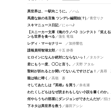
異世界は、一駅向こうに。
／
ハム
馬鹿な妹の名言集 ツンデレ編開始(？)
／
青空リク
スキマニュース日記
／
にゃべ♪
【スニーカー文庫《俺のラノベ》コンテスト「笑える
ンも世界を食べる
／
蒲生 竜哉
レディ・マーセナリー
／
加持響也
諜報員明智湖太郎
／
十五 静香
ヒロインになんか絶対にならないっ！
／
タカテン
君にもう一度、◯◯と言う。
／
天野 アタル
聖剣が折れるとか聞いてないんですけどぉ！
／
真尋 
龍は暁に啼く
／
高嶺 蒼
そしてあたしは『英雄』を買う
／
奈名瀬
わたくしどもはなぜ読まれもしない小説を書くのか。
何やらうちの部屋にダンジョンができたんだが
／
招け
下ネタは異世界を救う
／
藤田アシシ