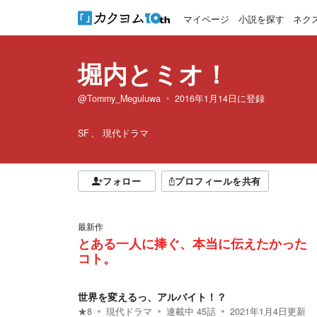
マイページ
小説を探す
ネク
堀内とミオ！
@Tommy_Meguluwa
2016年1月14日
に登録
SF
現代ドラマ
フォロー
プロフィールを共有
最新作
とある一人に捧ぐ、本当に伝えたかった
コト。
世界を変えるっ、アルバイト！？
★
8
現代ドラマ
連載中
45
話
2021年1月4日
更新