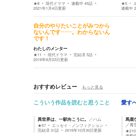
★
8
現代ドラマ
連載中
45
話
★
0
2021年1月4日
更新
連載中
自分のやりたいことがみつから
ないんです……。わからないん
です！
わたしのメンター
★
11
現代ドラマ
完結済
5
話
2016年9月23日
更新
おすすめレビュー
もっと見る
こういう作品を読むと思うこと
愛す
異世界は、一駅向こうに。
／
ハム
馬鹿
／
青
★
57
エッセイ・ノンフィクション
完結済
31
話
2016年10月30日
更新
★
210
連載