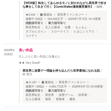
【WEB版】転生してあらゆるモノに好かれながら異世界で好き
な事をして生きて行く【ComicWalker漫画賞受賞作】
／
御峰。
★
5,442
書籍化
異世界ファンタジー
連載中
232
話
544,025
文字
2023年7月15日 16:10
更新
残酷描写有り
暴力描写有り
異世界転生
主人公最強
従魔
もふもふ
ダブルヒロイン
スローライフ
たまにシリアス
コメディ
2023年6
良い作品
月30日
久しぶりに良い作品に出逢えた
★★
Very Good!!
異世界に放置ゲー理論を持ち込んだら世界最強になれる説
／
杯 雪乃
★
21,257
書籍化
異世界ファンタジー
連載中
1295
話
4,063,772
文字
2026年8月7日 00:09
更新
残酷描写有り
暴力描写有り
異世界転生
異世界
放置ゲーム
効率厨
主人公最強
無双
冒険者
魔術