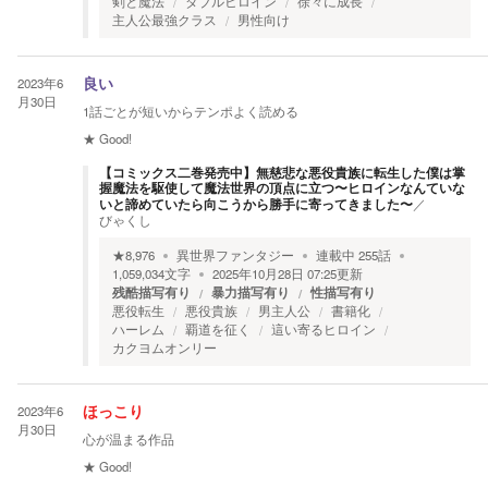
剣と魔法
ダブルヒロイン
徐々に成長
主人公最強クラス
男性向け
2023年6
良い
月30日
1話ごとが短いからテンポよく読める
★
Good!
【コミックス二巻発売中】無慈悲な悪役貴族に転生した僕は掌
握魔法を駆使して魔法世界の頂点に立つ〜ヒロインなんていな
いと諦めていたら向こうから勝手に寄ってきました〜
／
びゃくし
★
8,976
異世界ファンタジー
連載中
255
話
1,059,034
文字
2025年10月28日 07:25
更新
残酷描写有り
暴力描写有り
性描写有り
悪役転生
悪役貴族
男主人公
書籍化
ハーレム
覇道を征く
這い寄るヒロイン
カクヨムオンリー
2023年6
ほっこり
月30日
心が温まる作品
★
Good!