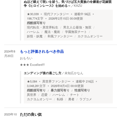
ぬほど鍛えて呪いを祓う。気づけば五大貴族の令嬢達が花嫁競
争《ヒロインレース》を始める～
／
KAZU
★
30,039
現代ファンタジー
連載中
56
話
198,774
文字
2026年2月15日 00:09
更新
残酷描写有り
現代転生・異世界転生
男主人公最強・無双
ハーレム
魔法・魔術
学園無双チート
妖怪・妖魔
和風ファンタジー
カクヨムオンリー
2024年8
もっと評価されるべき作品
月20日
おもろい
★★★
Excellent!!!
エンディング後の過ごし方
／
未知広かなん
★
5,084
異世界ファンタジー
連載中
216
話
3,048,281
文字
2026年8月4日 00:00
更新
残酷描写有り
暴力描写有り
性描写有り
異世界
恋愛
ハーレム
チート
カクヨムオンリー
転移
勇者
ラブコメ
2023年10
ただの良い奴