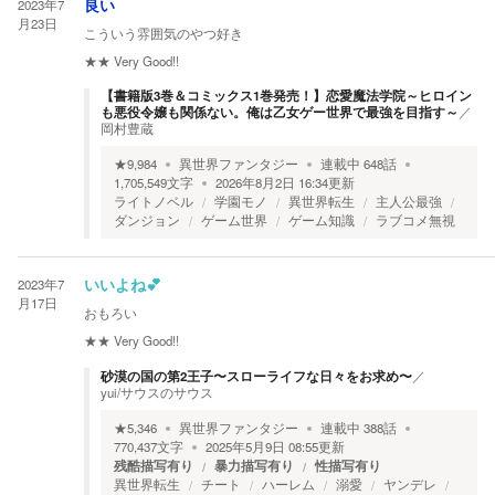
2023年7
良い
月23日
こういう雰囲気のやつ好き
★★
Very Good!!
【書籍版3巻＆コミックス1巻発売！】恋愛魔法学院～ヒロイン
も悪役令嬢も関係ない。俺は乙女ゲー世界で最強を目指す～
／
岡村豊蔵
★
9,984
異世界ファンタジー
連載中
648
話
1,705,549
文字
2026年8月2日 16:34
更新
ライトノベル
学園モノ
異世界転生
主人公最強
ダンジョン
ゲーム世界
ゲーム知識
ラブコメ無視
2023年7
いいよね💕︎
月17日
おもろい
★★
Very Good!!
砂漠の国の第2王子〜スローライフな日々をお求め〜
／
yui/サウスのサウス
★
5,346
異世界ファンタジー
連載中
388
話
770,437
文字
2025年5月9日 08:55
更新
残酷描写有り
暴力描写有り
性描写有り
異世界転生
チート
ハーレム
溺愛
ヤンデレ