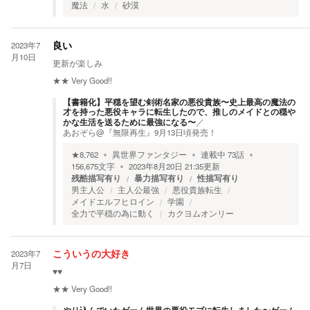
魔法
水
砂漠
2023年7
良い
月10日
更新が楽しみ
★★
Very Good!!
【書籍化】平穏を望む剣術名家の悪役貴族〜史上最高の魔法の
才を持った悪役キャラに転生したので、推しのメイドとの穏や
かな生活を送るために最強になる〜
／
あおぞら@『無限再生』9月13日頃発売！
★
8,762
異世界ファンタジー
連載中
73
話
156,675
文字
2023年8月20日 21:35
更新
残酷描写有り
暴力描写有り
性描写有り
男主人公
主人公最強
悪役貴族転生
メイドエルフヒロイン
学園
全力で平穏の為に動く
カクヨムオンリー
2023年7
こういうの大好き
月7日
♥️♥️
★★
Very Good!!