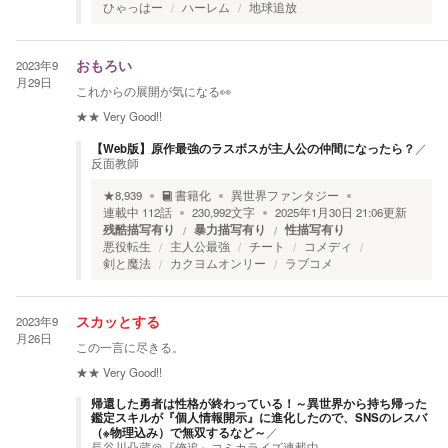
ひゃっはー
ハーレム
地球追放
2023年9
おもろい
月29日
これからの展開が気になる👀
★★
Very Good!!
【Web版】原作最強のラスボスが主人公の仲間になったら？
／
反面教師
★
8,939
書籍化
異世界ファンタジー
連載中
112
話
230,992
文字
2025年1月30日 21:06
更新
残酷描写有り
暴力描写有り
性描写有り
悪役転生
主人公最強
チート
コメディ
剣と魔法
カクヨムオンリー
ラブコメ
2023年9
スカッとする
月26日
この一言に尽きる。
★★
Very Good!!
帰還した勇者は性格が終わっている！～異世界から持ち帰った
鑑定スキルが『個人情報開示』に進化したので、SNSのレスバ
（※物理込み）で無双するなど～
／
長谷川凸蔵＠『俺追』コミカライズ連載中