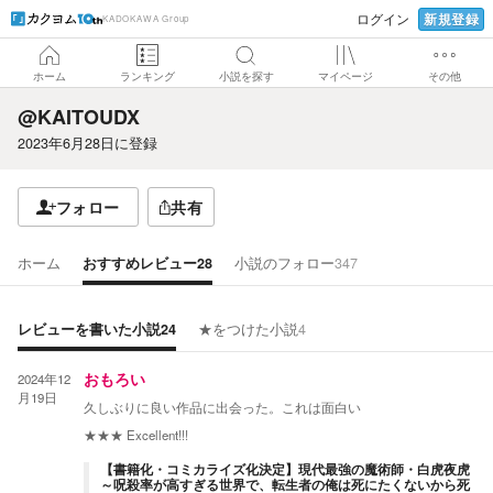
新規登録
ログイン
KADOKAWA Group
ホーム
ランキング
小説を探す
マイページ
その他
@KAITOUDX
2023年6月28日
に登録
フォロー
共有
ホーム
おすすめレビュー
28
小説のフォロー
347
レビューを書いた小説
24
★をつけた小説
4
2024年12
おもろい
月19日
久しぶりに良い作品に出会った。これは面白い
★★★
Excellent!!!
【書籍化・コミカライズ化決定】現代最強の魔術師・白虎夜虎
～呪殺率が高すぎる世界で、転生者の俺は死にたくないから死