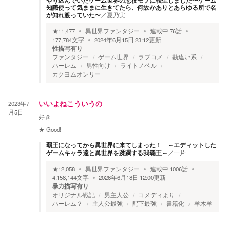
やり込んでいたゲーム世界の悪役モブに転生しました〜ゲーム
知識使って気ままに生きてたら、何故かありとあらゆる所で名
が知れ渡っていた〜
／
夏乃実
★
11,477
異世界ファンタジー
連載中
76
話
177,784
文字
2024年6月15日 23:12
更新
性描写有り
ファンタジー
ゲーム世界
ラブコメ
勘違い系
ハーレム
男性向け
ライトノベル
カクヨムオンリー
2023年7
いいよねこういうの
月5日
好き
★
Good!
覇王になってから異世界に来てしまった！ ～エディットした
ゲームキャラ達と異世界を蹂躙する我覇王～
／
一片
★
12,058
異世界ファンタジー
連載中
1006
話
4,158,144
文字
2026年6月18日 12:00
更新
暴力描写有り
オリジナル戦記
男主人公
コメディより
ハーレム？
主人公最強
配下最強
書籍化
羊木羊