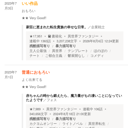
2023年7
いい作品
月3日
おもろい
★★
Very Good!!
家臣に恵まれた転生貴族の幸せな日常。
／
企業戦士
★
17,951
書籍化
異世界ファンタジー
連載中
1363
話
3,207,238
文字
2026年8月6日 12:24
更新
残酷描写有り
暴力描写有り
主人公最強
異世界
テンプレート
ほのぼの
チート
ご都合主義
鬱展開なし
コメディ
2023年7
普通におもろい
月1日
よく出来てる
★★
Very Good!!
赤ちゃんの時から鍛えたら、魔力量がもの凄いことになってい
たようです
／
フォス
★
7,989
異世界ファンタジー
連載中
106
話
340,656
文字
2024年8月18日 21:00
更新
残酷描写有り
暴力描写有り
カクヨムオンリー
ライトノベル
異世界転生