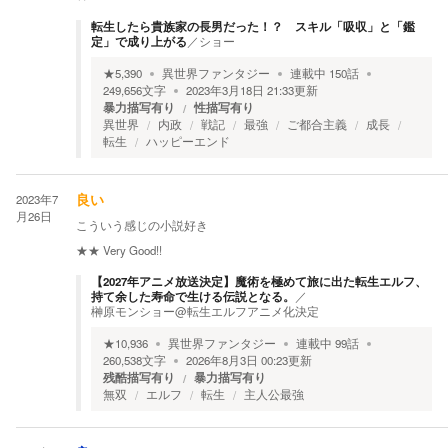
転生したら貴族家の長男だった！？ スキル「吸収」と「鑑
定」で成り上がる
／
ショー
★
5,390
異世界ファンタジー
連載中
150
話
249,656
文字
2023年3月18日 21:33
更新
暴力描写有り
性描写有り
異世界
内政
戦記
最強
ご都合主義
成長
転生
ハッピーエンド
2023年7
良い
月26日
こういう感じの小説好き
★★
Very Good!!
【2027年アニメ放送決定】魔術を極めて旅に出た転生エルフ、
持て余した寿命で生ける伝説となる。
／
榊原モンショー@転生エルフアニメ化決定
★
10,936
異世界ファンタジー
連載中
99
話
260,538
文字
2026年8月3日 00:23
更新
残酷描写有り
暴力描写有り
無双
エルフ
転生
主人公最強