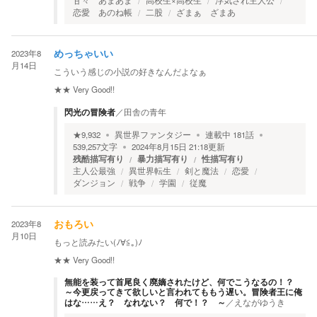
甘々 あまあま
高校生×高校生
浮気され主人公
恋愛 あのね帳
二股
ざまぁ ざまあ
2023年8
めっちゃいい
月14日
こういう感じの小説の好きなんだよなぁ
★★
Very Good!!
閃光の冒険者
／
田舎の青年
★
9,932
異世界ファンタジー
連載中
181
話
539,257
文字
2024年8月15日 21:18
更新
残酷描写有り
暴力描写有り
性描写有り
主人公最強
異世界転生
剣と魔法
恋愛
ダンジョン
戦争
学園
従魔
2023年8
おもろい
月10日
もっと読みたい(ﾉ∀≦｡)ﾉ
★★
Very Good!!
無能を装って首尾良く廃嫡されたけど、何でこうなるの！？
～今更戻ってきて欲しいと言われてももう遅い。冒険者王に俺
はな……え？ なれない？ 何で！？ ～
／
えながゆうき