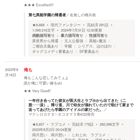
★★★
Excellent!!!
第七異能学園の帰還者
／
名無しの権兵衛
★
8,668
現代ファンタジー
完結済
291
話
1,099,316
文字
2024年7月31日 12:30
更新
残酷描写有り
暴力描写有り
性描写有り
異世界から帰還
主人公最強
異能×魔法
ご都合主義あり
学園
シリアス、ほのぼの
ギャグコメディ要素あり
SF要素あり
2023年8
俺も
月16日
俺もこんな恋してみてぇよ
誰か俺に可愛い嫁をplz
★★
Very Good!!
一年付き合ってた彼女が医大生とラブホから出てきた（二
股……涙）。帰り道、川で幼女が溺れていたので助けて家まで
送ってあげたら学園のアイドルの家だった。
／
マナシロカナタ✨ネコタマ３巻6/22発売
★
6,657
ラブコメ
完結済
175
話
282,596
文字
2023年8月2日 00:04
更新
両片思い 両片想い
じれじれ ラブコメ