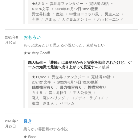
★
5,213
異世界ファンタジー
完結済
23
話
49,376
文字
2020年12月12日 18:20
更新
異世界転生
魔法
中世ヨーロッパ風
男主人公
今更
ざまぁ
カクヨムオンリー
ハッピーエンド
2023年8
おもろい
月10日
もっと読みたいと思える小説だった。素晴らしい
★★
Very Good!!
廃人転生～『農民』は最弱だからと実家を勘当されたけど、ゲ
ームの知識で最強へ成り上がって見返す～
／
破滅
★
11,922
異世界ファンタジー
完結済
69
話
209,121
文字
2022年8月14日 12:00
更新
残酷描写有り
暴力描写有り
性描写有り
Ｒ１５
異世界転生
主人公最強
廃人 廃レベリング
コメディ ラブコメ
追放 ざまぁ
ハーレム
2023年7
良き
月27日
柔らかい雰囲気のする小説
★
Good!