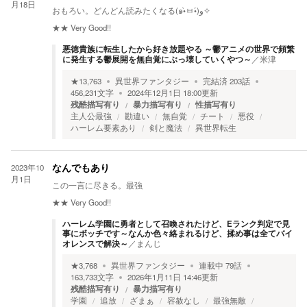
月18日
おもろい。どんどん読みたくなる(๑•̀ㅂ•́)و✧
★★
Very Good!!
悪徳貴族に転生したから好き放題やる ～鬱アニメの世界で頻繁
に発生する鬱展開を無自覚にぶっ壊していくやつ～
／
米津
★
13,763
異世界ファンタジー
完結済
203
話
456,231
文字
2024年12月1日 18:00
更新
残酷描写有り
暴力描写有り
性描写有り
主人公最強
勘違い
無自覚
チート
悪役
ハーレム要素あり
剣と魔法
異世界転生
2023年10
なんでもあり
月1日
この一言に尽きる。最強
★★
Very Good!!
ハーレム学園に勇者として召喚されたけど、Eランク判定で見
事にボッチです～なんか色々絡まれるけど、揉め事は全てバイ
オレンスで解決～
／
まんじ
★
3,768
異世界ファンタジー
連載中
79
話
163,733
文字
2026年1月11日 14:46
更新
残酷描写有り
暴力描写有り
学園
追放
ざまぁ
容赦なし
最強無敵