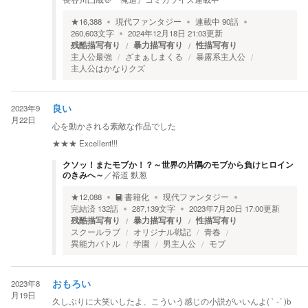
★
16,388
現代ファンタジー
連載中
90
話
260,603
文字
2024年12月18日 21:03
更新
残酷描写有り
暴力描写有り
性描写有り
主人公最強
ざまぁしまくる
暴露系主人公
主人公はかなりクズ
2023年9
良い
月22日
心を動かされる素敵な作品でした
★★★
Excellent!!!
クソッ！またモブか！？～世界の片隅のモブから負けヒロイン
のきみへ～
／
裕道 麩葱
★
12,088
書籍化
現代ファンタジー
完結済
132
話
287,139
文字
2023年7月20日 17:00
更新
残酷描写有り
暴力描写有り
性描写有り
スクールラブ
オリジナル戦記
青春
異能力バトル
学園
男主人公
モブ
2023年8
おもろい
月19日
久しぶりに大笑いしたよ、こういう感じの小説がいいんよ( ` -´ )b