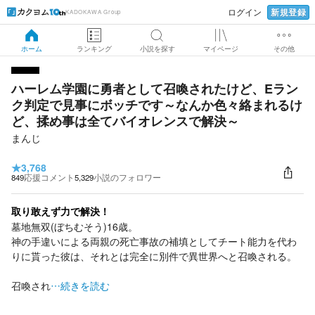
新規登録
ログイン
KADOKAWA Group
ホーム
ランキング
小説を探す
マイページ
その他
ハーレム学園に勇者として召喚されたけど、Eラン
ク判定で見事にボッチです～なんか色々絡まれるけ
ど、揉め事は全てバイオレンスで解決～
まんじ
★
3,768
849
応援コメント
5,329
小説のフォロワー
取り敢えず力で解決！
墓地無双(ぼちむそう)16歳。
神の手違いによる両親の死亡事故の補填としてチート能力を代わ
りに貰った彼は、それとは完全に別件で異世界へと召喚される。
召喚され
…続きを読む