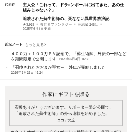
代表作
主人公「これって、ドラ○ンボールに出てきた、あの仕
組みじゃない？」
追放された蘇生術師の、死なない異世界放浪記
★
3,929
異世界ファンタジー
完結済
248
話
2025年6月1日
更新
近況ノート
もっと見る
４００万＋１００万ＰＶ記念で、「蘇生術師」外伝の一部など
を期間限定で公開します
2026年6月4日 16:56
「召喚されたおおまか聖女～」外伝が完結しました
2026年3月28日 15:24
作家にギフトを贈る
応援ありがとうございます。サポーター限定公開で、
「追放された蘇生術師」の外伝連載を始めました。
ココアの丘
カクヨムサポーターズパスポートに登録すると、作家にギフ