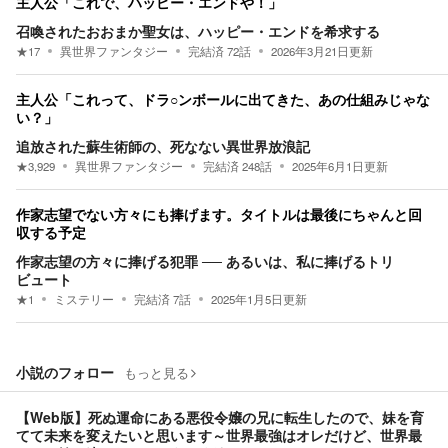
主人公「これで、ハッピー・エンドや！」
召喚されたおおまか聖女は、ハッピー・エンドを希求する
★
17
異世界ファンタジー
完結済
72
話
2026年3月21日
更新
主人公「これって、ドラ○ンボールに出てきた、あの仕組みじゃな
い？」
追放された蘇生術師の、死なない異世界放浪記
★
3,929
異世界ファンタジー
完結済
248
話
2025年6月1日
更新
作家志望でない方々にも捧げます。タイトルは最後にちゃんと回
収する予定
作家志望の方々に捧げる犯罪 ── あるいは、私に捧げるトリ
ビュート
★
1
ミステリー
完結済
7
話
2025年1月5日
更新
小説のフォロー
もっと見る
【Web版】死ぬ運命にある悪役令嬢の兄に転生したので、妹を育
てて未来を変えたいと思います～世界最強はオレだけど、世界最