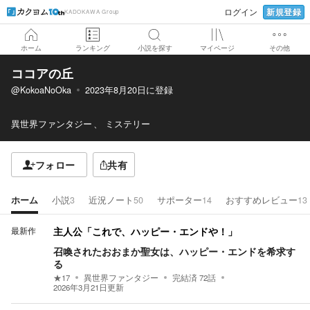
新規登録
ログイン
KADOKAWA Group
ホーム
ランキング
小説を探す
マイページ
その他
ココアの丘
@KokoaNoOka
2023年8月20日
に登録
異世界ファンタジー
ミステリー
フォロー
共有
ホーム
小説
3
近況ノート
50
サポーター
14
おすすめレビュー
13
最新作
主人公「これで、ハッピー・エンドや！」
召喚されたおおまか聖女は、ハッピー・エンドを希求す
る
★
17
異世界ファンタジー
完結済
72
話
2026年3月21日
更新