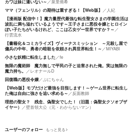
カワは妹に違いない～
／
泉里侑希
ママ（フェンリル）の期待は重すぎる！【Web版】
／
人紀
【漫画版 配信中！】魔力量歴代最強な転生聖女さまの学園生活は
波乱に満ち溢れているようです～王子さまに悪役令嬢とヒロイン
ぽい子たちがいるけれど、ここは乙女ゲー世界ですか？～
／
行雲流水
【書籍化＆コミカライズ】ヴィーナスミッション ～元殺し屋で
傭兵の中年、勇者の暗殺を依頼され異世界転生！～
／
MIYABI
小さな妖精に転生しました
／
fe
無限の魔術師 魔力無しで平民の子と迫害された俺。実は無限の
魔力持ち。
／
レオナールD
回復職の悪役令嬢
／
ぷにちゃん
【Web版】モブだけど最強を目指します！～ゲーム世界に転生し
た俺は自由に強さを追い求める～
／
反面教師
理想の聖女？ 残念、偽聖女でした！（旧題：偽聖女クソオブザ
イヤー）
／
壁首領大公（元・わからないマン）
ユーザーのフォロー
もっと見る