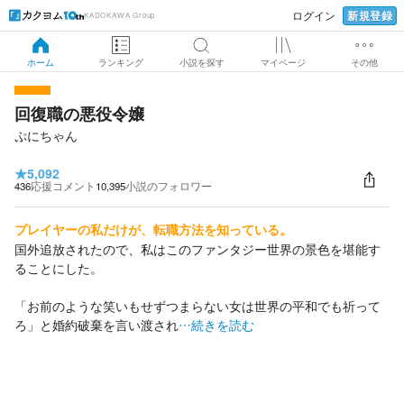
新規登録
ログイン
KADOKAWA Group
ホーム
ランキング
小説を探す
マイページ
その他
回復職の悪役令嬢
ぷにちゃん
★
5,092
436
応援コメント
10,395
小説のフォロワー
プレイヤーの私だけが、転職方法を知っている。
国外追放されたので、私はこのファンタジー世界の景色を堪能す
ることにした。
「お前のような笑いもせずつまらない女は世界の平和でも祈って
ろ」と婚約破棄を言い渡され
…続きを読む