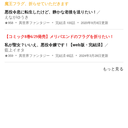
魔王フラグ、折らせていただきます
悪役令息に転生したけど、静かな老後を送りたい！
／
えながゆうき
★
958
異世界ファンタジー
完結済
100
話
2020年9月8日
更新
【コミック8巻6/29発売】メリバエンドのフラグを折りたい！
私が聖女？いいえ、悪役令嬢です！【web版・完結済】
／
藍上イオタ
★
359
異世界ファンタジー
完結済
65
話
2024年3月28日
更新
もっと見る