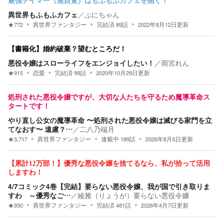
最強テイマー（無自覚）はもふもふカフェを開く！
異世界もふもふカフェ
／
ぷにちゃん
★
772
異世界ファンタジー
完結済
89
話
2022年8月12日
更新
【書籍化】婚約破棄？望むところだ！
悪役令嬢はスローライフをエンジョイしたい！
／
雨宮れん
★
915
恋愛
完結済
99
話
2020年10月29日
更新
処刑された悪役令嬢ですが、大切な人たちを守るため魔導革命ス
タートです！
やり直し公女の魔導革命 〜処刑された悪役令嬢は滅びる家門を立
てなおす〜 遠慮？…
／
二八乃端月
★
3,717
異世界ファンタジー
連載中
189
話
2026年8月5日
更新
【累計12万部！】優秀な悪役令嬢を捨てるなら、私が拾って活用
しますわ！
4/7コミック4巻【完結】要らない悪役令嬢、我が国で引き取りま
すわ ～優秀なご…
／
綾雅（りょうが）要らない悪役令嬢
★
930
異世界ファンタジー
完結済
481
話
2026年4月7日
更新