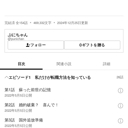
完結済
全
154
話
469,332
文字
2024年12月25日
更新
ぷにちゃん
@punichan
フォロー
ギフトを贈る
目次
関連小説
詳細
目次
エピソード1 私だけが転職方法を知っている
26話
第1話 蘇った前世の記憶
2022年5月5日
公開
第2話 婚約破棄？ 喜んで！
2022年5月5日
公開
第3話 国外追放準備
2022年5月5日
公開