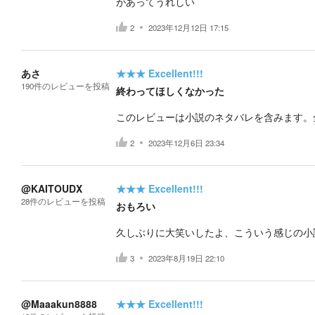
があってうれしい
2
2023年12月12日 17:15
あさ
★★★
Excellent!!!
190
件の
レビューを投稿
終わってほしくなかった
このレビューは小説のネタバレを含みます。
2
2023年12月6日 23:34
@KAITOUDX
★★★
Excellent!!!
28
件の
レビューを投稿
おもろい
久しぶりに大笑いしたよ、こういう感じの小説がいい
3
2023年8月19日 22:10
@Maaakun8888
★★★
Excellent!!!