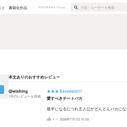
スト
書籍化作品
KADOKAWA Group
本文ありのおすすめレビュー
く
@wishing
★★★
Excellent!!!
1
件の
レビューを投稿
愛すべきチートバカ
後半になるにつれ主人公がどんどんバカにな
1
2026年7月1日 01:03