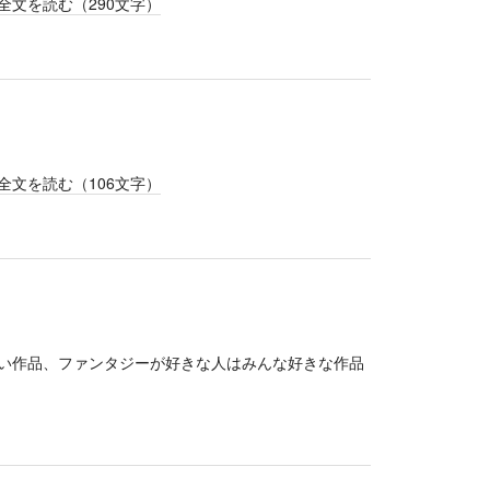
全文を読む（
290
文字）
全文を読む（
106
文字）
い作品、ファンタジーが好きな人はみんな好きな作品