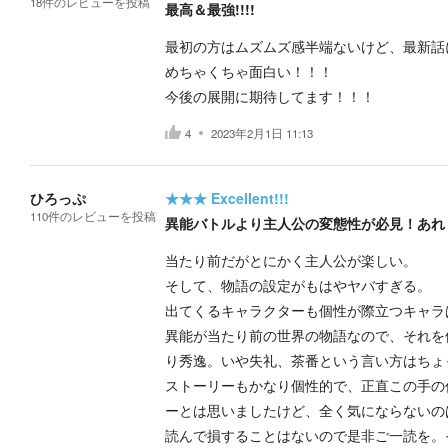
18
件の
レビューを投稿
最高＆最強!!!!
最初の方はムズムズ感半端ないけど、最新話
めちゃくちゃ面白い！！！
今後の展開に期待してます！！！
4
2023年2月1日 11:13
ひろっぷ
★★★
Excellent!!!
110
件の
レビューを投稿
異能バトルより主人公の変態性が必見！あれ
当たり前だがとにかく主人公が楽しい。
そして、物語の設定がもはやヤバすぎる。
出てくるキャラクターも個性が際立つキャラ
異能が当たり前の世界の物語なので、それを
り秀逸。いや失礼、茶番という言い方はちょ
ストーリーもかなり個性的で、正直この手の
ーとは思いましたけど、全く気にならないの
読んで損することはないので是非ご一読を。