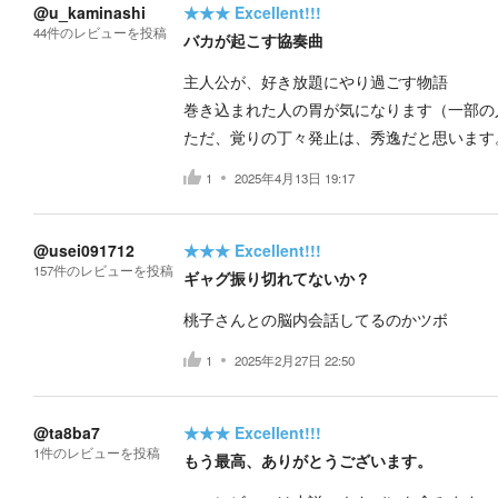
@u_kaminashi
★★★
Excellent!!!
44
件の
レビューを投稿
バカが起こす協奏曲
主人公が、好き放題にやり過ごす物語
巻き込まれた人の胃が気になります（一部の
ただ、覚りの丁々発止は、秀逸だと思います
1
2025年4月13日 19:17
@usei091712
★★★
Excellent!!!
157
件の
レビューを投稿
ギャグ振り切れてないか？
桃子さんとの脳内会話してるのかツボ
1
2025年2月27日 22:50
@ta8ba7
★★★
Excellent!!!
1
件の
レビューを投稿
もう最高、ありがとうございます。