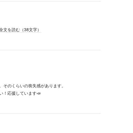
全文を読む（
38
文字）
。そのくらいの喪失感があります。
い！応援しています📣