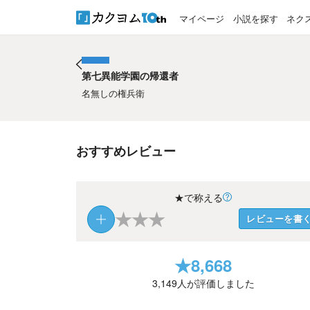
マイページ
小説を探す
ネク
第七異能学園の帰還者
第七異能学園の帰還者
名無しの権兵衛
おすすめレビュー
★で称える
★
★
★
レビューを書
★
8,668
3,149
人が評価しました