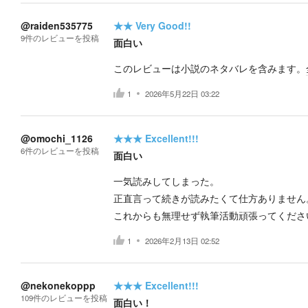
@raiden535775
★★
Very Good!!
9
件の
レビューを投稿
面白い
このレビューは小説のネタバレを含みます。
1
2026年5月22日 03:22
@omochi_1126
★★★
Excellent!!!
6
件の
レビューを投稿
面白い
一気読みしてしまった。
正直言って続きが読みたくて仕方ありません
これからも無理せず執筆活動頑張ってくださ
1
2026年2月13日 02:52
@nekonekoppp
★★★
Excellent!!!
109
件の
レビューを投稿
面白い！