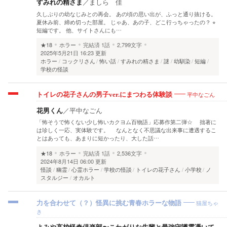
すみれの精さま
／
ましら 佳
久しぶりの幼なじみとの再会。 あの頃の思い出が、ふっと通り抜ける。
夏休み前、締め切った部屋。 じゃあ、あの子、どこ行っちゃったの？ ⭐︎
短編です。 他、サイトさんにも…
★18
ホラー
完結済
1話
2,799文字
2025年5月21日 16:23 更新
ホラー
コックリさん
怖い話
すみれの精さま
謎
幼馴染
短編
学校の怪談
平中なごん
トイレの花子さんの男子ver.にまつわる体験談
花男くん
／
平中なごん
「怖そうで怖くない少し怖いカクヨム百物語」応募作第二弾☆ 拙著に
は珍しく一応、実体験です。 なんとなく不思議な出来事に遭遇するこ
とはあっても、あまりに短かったり、大した話…
★18
ホラー
完結済
1話
2,536文字
2024年8月14日 06:00 更新
怪談
幽霊
心霊ホラー
学校の怪談
トイレの花子さん
小学校
ノ
スタルジー
オカルト
猫屋ちゃ
力を合わせて（？）怪異に挑む青春ホラーな物語
き
よみや高校怪奇倶楽部〜こわがりな先輩と最強守護霊憑いて