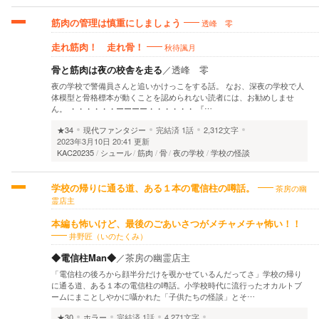
透峰 零
筋肉の管理は慎重にしましょう
秋待諷月
走れ筋肉！ 走れ骨！
骨と筋肉は夜の校舎を走る
／
透峰 零
夜の学校で警備員さんと追いかけっこをする話。 なお、深夜の学校で人
体模型と骨格標本が動くことを認められない読者には、お勧めしませ
ん。 ・・・・・・ーーーー・・・・・・ 『…
★34
現代ファンタジー
完結済
1話
2,312文字
2023年3月10日 20:41 更新
KAC20235
シュール
筋肉
骨
夜の学校
学校の怪談
茶房の幽
学校の帰りに通る道、ある１本の電信柱の噂話。
霊店主
本編も怖いけど、最後のごあいさつがメチャメチャ怖い！！
井野匠（いのたくみ）
◆電信柱Man◆
／
茶房の幽霊店主
「電信柱の後ろから顔半分だけを覗かせているんだってさ」学校の帰り
に通る道、ある１本の電信柱の噂話。小学校時代に流行ったオカルトブ
ームにまことしやかに囁かれた「子供たちの怪談」とそ…
★30
ホラー
完結済
1話
4,271文字