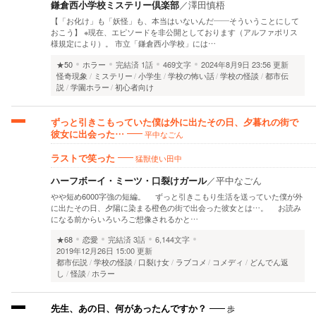
鎌倉西小学校ミステリー倶楽部
／
澤田慎梧
【「お化け」も「妖怪」も、本当はいないんだ――そういうことにして
おこう】 ※現在、エピソードを非公開としております（アルファポリス
様規定により）。 市立「鎌倉西小学校」には…
★50
ホラー
完結済
1話
469文字
2024年8月9日 23:56 更新
怪奇現象
ミステリー
小学生
学校の怖い話
学校の怪談
都市伝
説
学園ホラー
初心者向け
ずっと引きこもっていた僕は外に出たその日、夕暮れの街で
平中なごん
彼女に出会った…
猛獣使い田中
ラストで笑った
ハーフボーイ・ミーツ・口裂けガール
／
平中なごん
やや短め6000字強の短編。 ずっと引きこもり生活を送っていた僕が外
に出たその日、夕陽に染まる橙色の街で出会った彼女とは…。 お読み
になる前からいろいろご想像されるかと…
★68
恋愛
完結済
3話
6,144文字
2019年12月26日 15:00 更新
都市伝説
学校の怪談
口裂け女
ラブコメ
コメディ
どんでん返
し
怪談
ホラー
歩
先生、あの日、何があったんですか？