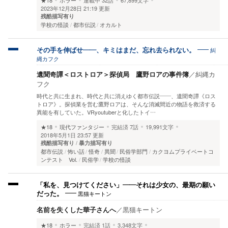
2023年12月28日 21:19 更新
残酷描写有り
学校の怪談
都市伝説
オカルト
糾
その手を伸ばせ――、キミはまだ、忘れ去られない。
縄カフク
遺聞奇譚＜ロストロア＞探偵局 鷹野ロアの事件簿
／
糾縄カ
フク
時代と共に生まれ、時代と共に消えゆく都市伝説――、遺聞奇譚《ロス
トロア》。探偵業を営む鷹野ロアは、そんな消滅間近の物語を救済する
異能を有していた。VRyoutuberと化したトイ…
★18
現代ファンタジー
完結済
7話
19,991文字
2018年5月1日 23:57 更新
残酷描写有り
暴力描写有り
都市伝説
怖い話
怪奇
異聞
民俗学部門
カクヨムプライベートコ
ンテスト Vol.
民俗学
学校の怪談
「私を、見つけてください」――それは少女の、最期の願い
黒猫キートン
だった。
名前を失くした華子さんへ
／
黒猫キートン
★18
ホラー
完結済
1話
3,348文字