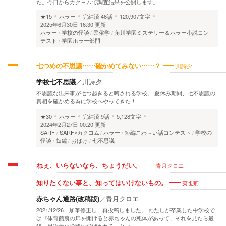
た。今日からカクヨムで調査結果を公開します。
★15
ホラー
完結済
46話
120,907文字
2025年6月30日 16:30 更新
ホラー
学校の怪談
民俗学
角川学園ミステリー＆ホラー小説コン
テスト
学園ホラー部門
川詩夕
七つめの不思議……確かめてみない……？
学校七不思議
／
川詩夕
不思議な出来事が七つ起きると噂される学校。 夏休み期間、七不思議の
真相を確かめる為に学校へやってきた！
★30
ホラー
完結済
9話
5,128文字
2024年2月27日 00:20 更新
SARF
SARF×カクヨム
ホラー
短編こわ～い話コンテスト
学校の
怪談
短編
おばけ
七不思議
青月クロエ
ねぇ、いらないなら、ちょうだい。
夷也荊
知りたくない事と、知ってはいけないもの。
赤ちゃん通路(改稿版)
／
青月クロエ
2021/12/26 加筆修正し、再投稿しました。 わたしが卒業した中学校で
は『体育館裏の扉を開けると赤ちゃんの死体があって、それを見たら最