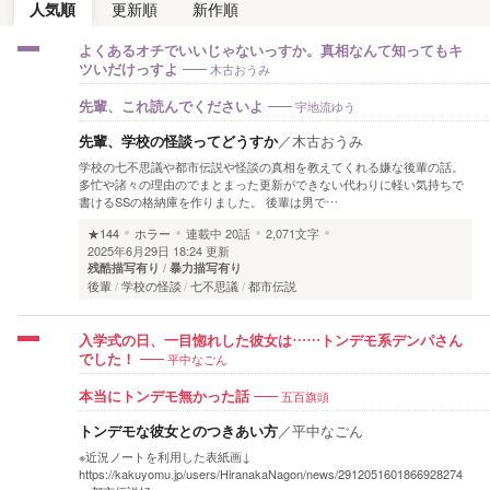
人気順
更新順
新作順
よくあるオチでいいじゃないっすか。真相なんて知ってもキ
木古おうみ
ツいだけっすよ
宇地流ゆう
先輩、これ読んでくださいよ
先輩、学校の怪談ってどうすか
／
木古おうみ
学校の七不思議や都市伝説や怪談の真相を教えてくれる嫌な後輩の話。
多忙や諸々の理由のでまとまった更新ができない代わりに軽い気持ちで
書けるSSの格納庫を作りました。 後輩は男で…
★144
ホラー
連載中
20話
2,071文字
2025年6月29日 18:24 更新
残酷描写有り
暴力描写有り
後輩
学校の怪談
七不思議
都市伝説
入学式の日、一目惚れした彼女は……トンデモ系デンパさん
平中なごん
でした！
五百旗頭
本当にトンデモ無かった話
トンデモな彼女とのつきあい方
／
平中なごん
※近況ノートを利用した表紙画↓
https://kakuyomu.jp/users/HiranakaNagon/news/2912051601866928274