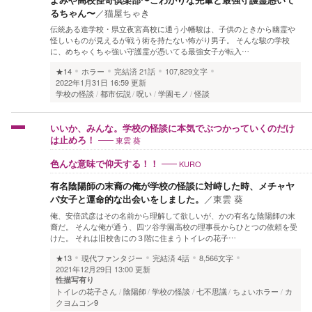
るちゃん〜
／
猫屋ちゃき
伝統ある進学校・県立夜宮高校に通う小幡駿は、子供のときから幽霊や
怪しいものが見えるが戦う術を持たない怖がり男子。 そんな駿の学校
に、めちゃくちゃ強い守護霊が憑いてる最強女子が転入…
★14
ホラー
完結済
21話
107,829文字
2022年1月31日 16:59 更新
学校の怪談
都市伝説
呪い
学園モノ
怪談
いいか、みんな。学校の怪談に本気でぶつかっていくのだけ
東雲 葵
は止めろ！
KURO
色んな意味で仰天する！！
有名陰陽師の末裔の俺が学校の怪談に対峙した時、メチャヤ
バ女子と運命的な出会いをしました。
／
東雲 葵
俺、安倍武彦はその名前から理解して欲しいが、かの有名な陰陽師の末
裔だ。 そんな俺が通う、四ツ谷学園高校の理事長からひとつの依頼を受
けた。 それは旧校舎にの３階に住まうトイレの花子…
★13
現代ファンタジー
完結済
4話
8,566文字
2021年12月29日 13:00 更新
性描写有り
トイレの花子さん
陰陽師
学校の怪談
七不思議
ちょいホラー
カ
クヨムコン9