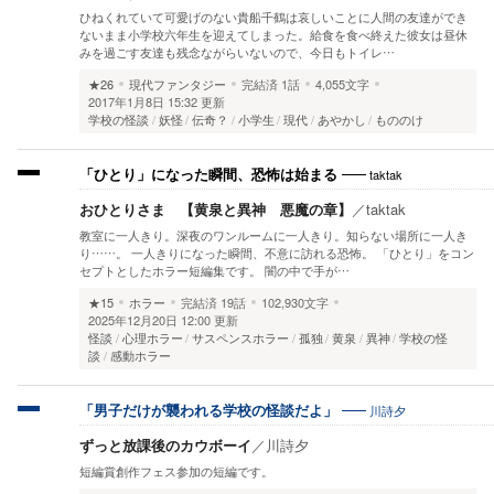
ひねくれていて可愛げのない貴船千鶴は哀しいことに人間の友達ができ
ないまま小学校六年生を迎えてしまった。給食を食べ終えた彼女は昼休
みを過ごす友達も残念ながらいないので、今日もトイレ…
★26
現代ファンタジー
完結済
1話
4,055文字
2017年1月8日 15:32 更新
学校の怪談
妖怪
伝奇？
小学生
現代
あやかし
もののけ
taktak
「ひとり」になった瞬間、恐怖は始まる
おひとりさま 【黄泉と異神 悪魔の章】
／
taktak
教室に一人きり。深夜のワンルームに一人きり。知らない場所に一人き
り……。 一人きりになった瞬間、不意に訪れる恐怖。 「ひとり」をコン
セプトとしたホラー短編集です。 闇の中で手が…
★15
ホラー
完結済
19話
102,930文字
2025年12月20日 12:00 更新
怪談
心理ホラー
サスペンスホラー
孤独
黄泉
異神
学校の怪
談
感動ホラー
川詩夕
「男子だけが襲われる学校の怪談だよ」
ずっと放課後のカウボーイ
／
川詩夕
短編賞創作フェス参加の短編です。