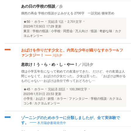
あの日の学校の怪談
／
歩
偶然の再会 学校の怪談がよみがえる 2700字 一話完結 後味苦め
★50
ホラー
完結済
1話
2,701文字
2023年7月30日 17:29 更新
東京
学校の怪談
小学校
同窓会
万人向け
怪談
奇妙な味
カク
ヨムオンリー
おばけを作りだす少女と、内気な少年が織りなすホラー&フ
川詩夕
ァンタジー！
息吹け！う・ら・め・し・やー！
／
川詩夕
僕は小学五年生になって初めての友達ができた。 だけど、その友達は人
間じゃなくて、おばけの少女だった。 少女は言った。 「おばけは怖がる
ものじゃない…おばけは自分で作っておどろかし…
★45
ホラー
完結済
22話
100,390文字
2023年1月31日 23:53 更新
小学生
おばけ
妖怪
ホラー
ファンタジー
学校の怪談
カクヨム
コン8
カクヨムオンリー
ゾーニングのためホラーに分類しましたが、全て実体験で
木月陽@書籍発売中
す。