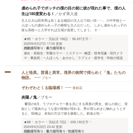
虐められ子でボッチの僕の目の前に彼が現れた事で、僕の人
生は180度変わる！
／
かず斉入道
主人公大山田幸男は良くある物語の主人公で幼い頃……。小中学校と一
人ぼっちの虐められっ子の根暗な主人公だった。 しかし虐められっ子の
彼も高校へと入学すれば立場が急変してしまう。 そ…
★95
ホラー
完結済
156話
96,457文字
2025年9月27日 17:00 更新
残酷描写有り
暴力描写有り
虐め・高校生
学園ホラー・ミステリー
幽霊・怪奇現象
現代ドラ
マ・事故死
一人ぼっち・あやかし
ラブコメ・留学生
学校の怪談
人と怪異。普通と異常。境界の狭間で揺らめく「鬼」たちの
ブモー
物語。
青頼花
ぞわぞわとくる臨場感！
炎陽ノ鬼
／
ブモー
鬱屈の6月。ラブホテルで一夜を共にする異形の男女。彼らの前に、突
如として陽炎のような姿の怪物が現れる。男が揺らめきに触れようとす
ると、怪物は、未知の方法で彼を惨殺した。鮮血が吹…
★68
ホラー
完結済
72話
209,130文字
2024年6月22日 23:42 更新
残酷描写有り
暴力描写有り
性描写有り