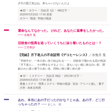
夕方の図工室はね、来ちゃいけないんだよ
★22
ホラー
完結済
1話
486文字
2025年5月23日 17:00 更新
ホラー
怪談
学校の怪談
運命なんてなかった。 けれど、あなたに返事をしたかった。
水無月 兎
旧校舎の怪異を追っていくうちに辿り着いたものとは…？
三竹和沙
【完結】月下老人の不在証明《デコヒーレンス》
／
水無月 兎
「学校中が、一本の赤い糸で結ばれる――」 旧校舎で囁かれる恋の怪談
『月下老人』。その噂をなぞるように、誰もいない鏡に映る白い影、閉
鎖された渡り廊下の赤い糸、同時に鳴り響く鈴の音…
★12
ミステリー
完結済
38話
253,591文字
2026年6月20日 17:00 更新
青春ミステリ
理系ミステリ
学校の怪談
百合
アリバイ崩し
量子
力学
AI本文利用
あれ、本当にあの子だったのかな？じゃあ、あの子、どこ行
ましら 佳
っちゃったの？