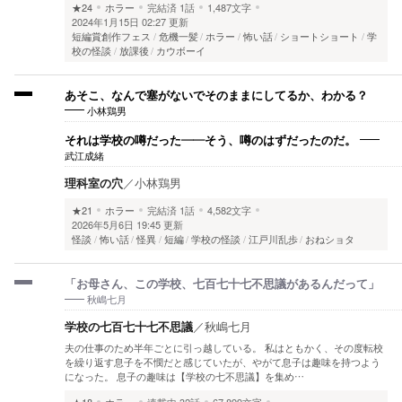
★24
ホラー
完結済
1話
1,487文字
2024年1月15日 02:27 更新
短編賞創作フェス
危機一髪
ホラー
怖い話
ショートショート
学
校の怪談
放課後
カウボーイ
あそこ、なんで塞がないでそのままにしてるか、わかる？
小林鶏男
それは学校の噂だった――そう、噂のはずだったのだ。
武江成緒
理科室の穴
／
小林鶏男
★21
ホラー
完結済
1話
4,582文字
2026年5月6日 19:45 更新
怪談
怖い話
怪異
短編
学校の怪談
江戸川乱歩
おねショタ
「お母さん、この学校、七百七十七不思議があるんだって」
秋嶋七月
学校の七百七十七不思議
／
秋嶋七月
夫の仕事のため半年ごとに引っ越している。 私はともかく、その度転校
を繰り返す息子を不憫だと感じていたが、やがて息子は趣味を持つよう
になった。 息子の趣味は【学校の七不思議】を集め…
★18
ホラー
連載中
32話
67,899文字