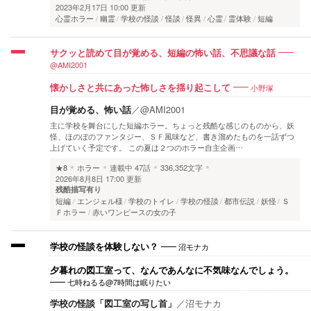
2023年2月17日 10:00 更新
心霊ホラー
幽霊
学校の怪談
怪談
怪異
心霊
霊体験
短編
サクッと読めて目が覚める、短編の怖い話、不思議な話
@AMI2001
小野塚
懐かしさと共にあった怖しさを揺り起こして
目が覚める、怖い話
／
@AMI2001
主に学校を舞台にした短編ホラー。ちょっと残酷な感じのものから、妖
怪、ほのぼのファンタジー、ＳＦ風味など、書き溜めたものを一話ずつ
上げていく予定です。 この夏は２つのホラー自主企画…
★8
ホラー
連載中
47話
336,352文字
2026年8月8日 17:00 更新
残酷描写有り
短編
エンジェル様
学校のトイレ
学校の怪談
都市伝説
妖怪
Ｓ
Ｆホラー
赤いワンピースの女の子
沼モナカ
学校の怪談を体験しない？
夕暮れの図工室って、なんであんなに不気味なんでしょう。
七時ねるる@7時間は眠りたい
学校の怪談「図工室の写し首」
／
沼モナカ