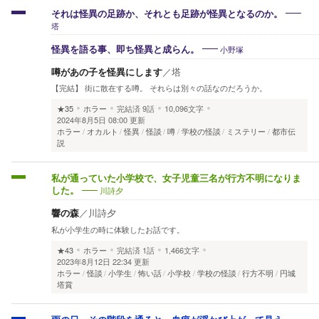
それは怪異の足跡か、それとも足跡が怪異となるのか。
塔
小野塚
怪異を語る事、即ち怪異と成らん。
噂があの子を怪異にします
／
塔
【完結】 街に散在する噂。 それらは別々の話なのだろうか。
★35
ホラー
完結済
9話
10,096文字
2024年8月5日 08:00 更新
ホラー
オカルト
怪異
怪談
噂
学校の怪談
ミステリー
都市伝
説
私が通っていた小学校で、女子児童三名が行方不明になりま
川詩夕
した。
響の森
／
川詩夕
私が小学生の時に体験したお話です。
★43
ホラー
完結済
1話
1,466文字
2023年8月12日 22:34 更新
ホラー
怪談
小学生
怖い話
小学校
学校の怪談
行方不明
円城
塔賞