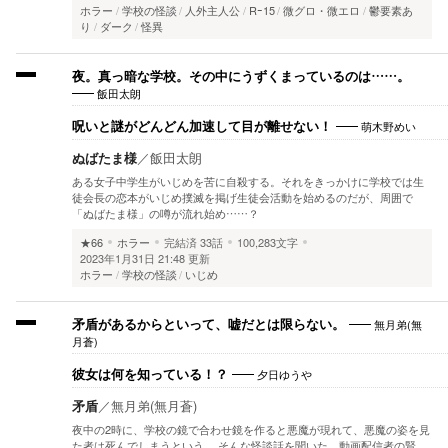
ホラー
学校の怪談
人外主人公
Rｰ15
微グロ・微エロ
鬱要素あ
り
ダーク
怪異
夜。真っ暗な学校。その中にうずくまっているのは……。
飯田太朗
萌木野めい
呪いと謎がどんどん加速して目が離せない！
ぬばたま様
／
飯田太朗
ある女子中学生がいじめを苦に自殺する。それをきっかけに学校では生
徒会長の恋本がいじめ撲滅を掲げ生徒会活動を始めるのだが、周囲で
「ぬばたま様」の噂が流れ始め……？
★66
ホラー
完結済
33話
100,283文字
2023年1月31日 21:48 更新
ホラー
学校の怪談
いじめ
無月弟(無
矛盾があるからといって、嘘だとは限らない。
月蒼)
夕日ゆうや
彼女は何を知っている！？
矛盾
／
無月弟(無月蒼)
夜中の2時に、学校の鏡で合わせ鏡を作ると悪魔が現れて、悪魔の姿を見
た者は死んでしまうという。 そんな怪談話を聞いた、動画配信者の賢