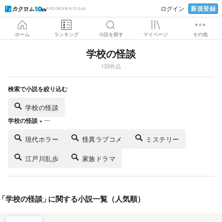
新規登録
ログイン
KADOKAWA Group
ホーム
ランキング
小説を探す
マイページ
その他
学校の怪談
133作品
検索で小説を絞り込む
学校の怪談
学校の怪談 × …
現代ホラー
怪異ラブコメ
ミステリー
江戸川乱歩
家族ドラマ
「
学校の怪談
」
に関する小説一覧（人気順）