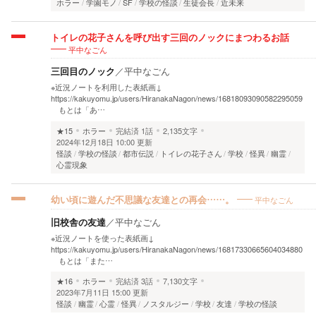
ホラー
学園モノ
SF
学校の怪談
生徒会長
近未来
トイレの花子さんを呼び出す三回のノックにまつわるお話
平中なごん
三回目のノック
／
平中なごん
※近況ノートを利用した表紙画↓
https://kakuyomu.jp/users/HiranakaNagon/news/16818093090582295059
もとは「あ…
★15
ホラー
完結済
1話
2,135文字
2024年12月18日 10:00 更新
怪談
学校の怪談
都市伝説
トイレの花子さん
学校
怪異
幽霊
心霊現象
平中なごん
幼い頃に遊んだ不思議な友達との再会……。
旧校舎の友達
／
平中なごん
※近況ノートを使った表紙画↓
https://kakuyomu.jp/users/HiranakaNagon/news/16817330665604034880
もとは「また…
★16
ホラー
完結済
3話
7,130文字
2023年7月11日 15:00 更新
怪談
幽霊
心霊
怪異
ノスタルジー
学校
友達
学校の怪談