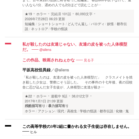
い人なら1分、遅めの人でも2分ほどで読むことが…
★19
ホラー
完結済
101話
80,093文字
2026年7月28日 06:23 更新
短編集
ショートショート
どんでん返し
パロディ
妖怪
都市伝
説
ネットロア
学校の怪談
私が殺したのは友達じゃない、友達の皮を被った人体模型
@aliens
だ。
見る子
この作品、映画されねぇかな
平坂高校怪異録
／
@aliens
「私が殺したのは、友達の皮を被った人体模型だ」 クラスメイトを焼
き殺した少女は、警察にそう話した。 その事件の十七年後、夜の旧校
舎に忍び込んだ女子生徒が、人体模型に友達が殺さ…
★22
ホラー
連載中
9話
38,012文字
2017年1月1日 21:09 更新
残酷描写有り
暴力描写有り
ホラー
アクション
現代
高校生
学校の怪談
都市伝説
化物
鬼
この高等学校の3年2組に書かれる女子生徒は存在しません。
ヒル