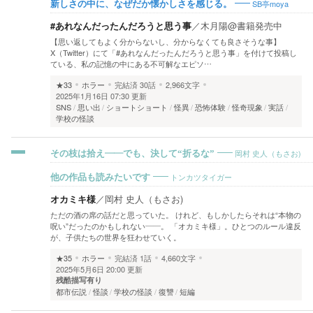
SB亭moya
新しさの中に、なぜだか懐かしさを感じる。
#あれなんだったんだろうと思う事
／
木月陽@書籍発売中
【思い返してもよく分からないし、分からなくても良さそうな事】
X（Twitter）にて「#あれなんだったんだろうと思う事」を付けて投稿し
ている、私の記憶の中にある不可解なエピソ…
★33
ホラー
完結済
30話
2,966文字
2025年1月16日 07:30 更新
SNS
思い出
ショートショート
怪異
恐怖体験
怪奇現象
実話
学校の怪談
岡村 史人（もさお)
その枝は拾え――でも、決して“折るな”
トンカツタイガー
他の作品も読みたいです
オカミキ様
／
岡村 史人（もさお)
ただの酒の席の話だと思っていた。 けれど、もしかしたらそれは“本物の
呪い”だったのかもしれない――。 「オカミキ様」。ひとつのルール違反
が、子供たちの世界を狂わせていく。
★35
ホラー
完結済
1話
4,660文字
2025年5月6日 20:00 更新
残酷描写有り
都市伝説
怪談
学校の怪談
復讐
短編