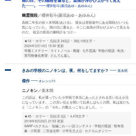
雨の日、その階段を通ると、血痕が浮かび上がって見え
櫻井彰斗(菱沼あゆ・あゆみん)
た……。
幽霊階段
／
櫻井彰斗(菱沼あゆ・あゆみん)
高校二年生の佐々木明路(あける)。 彼女は登校途中にある階段がいつも
気になっていた。 雨の日に通ると、そこに血痕が浮かび上がって見える
のだ。 祖父の形見の腕時計をつけ…
★12
ホラー
完結済
243話
392,109文字
2024年3月14日 15:30 更新
学園ミステリー
ライトノベル
廃墟
七不思議
学校の怪談
転生
実写映像化希望
どんでん返し
美木間
きみの学校のニノキンは、夜、何をしてますか？
オレンジ11
傑作
ニノキン
／
美木間
この話は、私が通っていた小学校で本当にあったとされる言い伝えが元
になっています。 この言い伝えを聞いて以来しばらくの間、私は友だち
と「ニノキン」の「それ」の数えっこをしました。 …
★45
ホラー
完結済
2話
4,476文字
2018年8月23日 21:53 更新
SARF×カクヨム
短編こわ～い話コンテスト
学校の怪談
怪奇現
象
小田原
二宮金次郎
小学生主人公
カクヨムオンリー