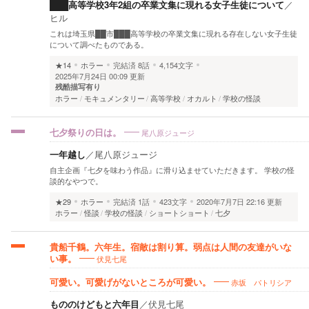
███高等学校3年2組の卒業文集に現れる女子生徒について
／
ヒル
これは埼玉県██市███高等学校の卒業文集に現れる存在しない女子生徒
について調べたものである。
★14
ホラー
完結済
8話
4,154文字
2025年7月24日 00:09 更新
残酷描写有り
ホラー
モキュメンタリー
高等学校
オカルト
学校の怪談
尾八原ジュージ
七夕祭りの日は。
一年越し
／
尾八原ジュージ
自主企画『七夕を味わう作品』に滑り込ませていただきます。 学校の怪
談的なやつで。
★29
ホラー
完結済
1話
423文字
2020年7月7日 22:16 更新
ホラー
怪談
学校の怪談
ショートショート
七夕
貴船千鶴。六年生。宿敵は割り算。弱点は人間の友達がいな
伏見七尾
い事。
赤坂 パトリシア
可愛い。可愛げがないところが可愛い。
もののけどもと六年目
／
伏見七尾