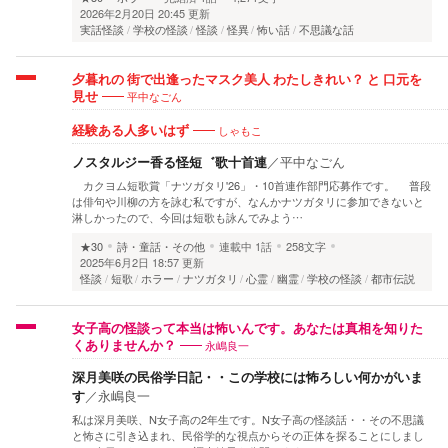
2026年2月20日 20:45 更新
実話怪談
学校の怪談
怪談
怪異
怖い話
不思議な話
夕暮れの 街で出逢ったマスク美人 わたしきれい？ と 口元を
平中なごん
見せ
しゃもこ
経験ある人多いはず
ノスタルジー香る怪短゛歌十首連
／
平中なごん
カクヨム短歌賞「ナツガタリ'26」・10首連作部門応募作です。 普段
は俳句や川柳の方を詠む私ですが、なんかナツガタリに参加できないと
淋しかったので、今回は短歌も詠んでみよう…
★30
詩・童話・その他
連載中
1話
258文字
2025年6月2日 18:57 更新
怪談
短歌
ホラー
ナツガタリ
心霊
幽霊
学校の怪談
都市伝説
女子高の怪談って本当は怖いんです。あなたは真相を知りた
永嶋良一
くありませんか？
深月美咲の民俗学日記・・この学校には怖ろしい何かがいま
す
／
永嶋良一
私は深月美咲、N女子高の2年生です。N女子高の怪談話・・その不思議
と怖さに引き込まれ、民俗学的な視点からその正体を探ることにしまし