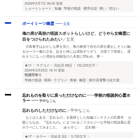
2026年5月7日 06:00 更新
ショートショート
短編
学校の怪談
都市伝説
救い
切ない
立見
ボーイミーツ幽霊
俺の席が高校の怪談スポットらしいけど、どうやら女幽霊に
目をつけられたみたい
／
立見
大島竜平はおかしな夢を見た。夜の教室で自分の席を愛おしそうに触
るセーラー服の少女。起きた時には遅刻ギリギリ、大慌てで登校し、遅
れそうになった理由を幼馴染の八木悠に問われ、夢…
★11
ラブコメ
完結済
88話
132,230文字
2024年3月25日 18:10 更新
性描写有り
学校の怪談
昭和
ラブコメ
青春
幽霊
第31回電撃小説大賞
忘れものを取りに戻っただけなのに……学校の怪談的心霊ホ
平中なごん
ラー
忘れものしただけなのに
／
平中なごん
もとはとある「忘れもの」を題材とした短編コンテストの応募作 お
題にちなみ、〝忘れもの〟にまつわるノスタルジーな学校の怪談風心霊
ホラーにしてみました。 〈あらすじ〉 忘れ物…
★17
ホラー
完結済
3話
5,705文字