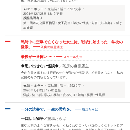
後、異次元の通路に飛ばされる』とい…
★32
ホラー
完結済
1話
7,537文字
2021年12月26日 13:15 更新
残酷描写有り
第一回芦花公園百物語
女子高生
学校の怪談
方言（岐阜弁）
望ま
ぬ妊娠
戦時中に空爆で亡くなった女生徒。戦後に始まった「学校の
茶房の幽霊店主
怪談」
スクール先生
最後が一番怖い……
◆思い出せない怪談◆
／
茶房の幽霊店主
今から書き出すのは担任の先生が語った怪談で、メモ書きもなく、私の
記憶のみの内容となっています。
★28
ホラー
完結済
1話
1,752文字
2026年1月12日 19:42 更新
怪談
怖い話
学校の怪談
読み切り
短編
怪異
怪異譚
蟹場たらば
一分の読書で、一生の恐怖を。
一口話百物語
／
蟹場たらば
鬼や天狗のような古典から、くねくねやコトリバコのようなネットロア
まで、古今東西の怪談に材を取った短編集。 各話800字以下なので、速