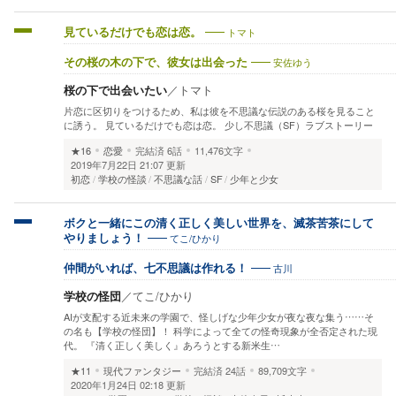
トマト
見ているだけでも恋は恋。
安佐ゆう
その桜の木の下で、彼女は出会った
桜の下で出会いたい
／
トマト
片恋に区切りをつけるため、私は彼を不思議な伝説のある桜を見ること
に誘う。 見ているだけでも恋は恋。 少し不思議（SF）ラブストーリー
★16
恋愛
完結済
6話
11,476文字
2019年7月22日 21:07 更新
初恋
学校の怪談
不思議な話
SF
少年と少女
ボクと一緒にこの清く正しく美しい世界を、滅茶苦茶にして
てこ/ひかり
やりましょう！
古川
仲間がいれば、七不思議は作れる！
学校の怪団
／
てこ/ひかり
AIが支配する近未来の学園で、怪しげな少年少女が夜な夜な集う……そ
の名も【学校の怪団】！ 科学によって全ての怪奇現象が全否定された現
代。 『清く正しく美しく』あろうとする新米生…
★11
現代ファンタジー
完結済
24話
89,709文字
2020年1月24日 02:18 更新