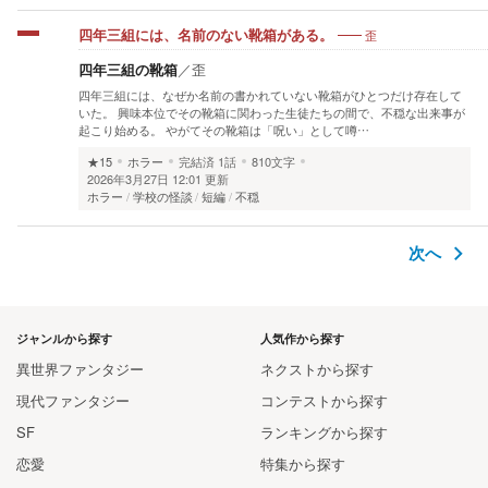
歪
四年三組には、名前のない靴箱がある。
四年三組の靴箱
／
歪
四年三組には、なぜか名前の書かれていない靴箱がひとつだけ存在して
いた。 興味本位でその靴箱に関わった生徒たちの間で、不穏な出来事が
起こり始める。 やがてその靴箱は「呪い」として噂…
★15
ホラー
完結済
1話
810文字
2026年3月27日 12:01 更新
ホラー
学校の怪談
短編
不穏
次へ
ジャンルから探す
人気作から探す
異世界ファンタジー
ネクストから探す
現代ファンタジー
コンテストから探す
SF
ランキングから探す
恋愛
特集から探す