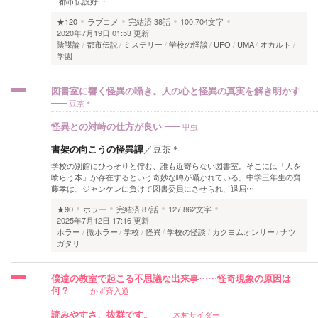
都市伝説好…
★120
ラブコメ
完結済
38話
100,704文字
2020年7月19日 01:53 更新
陰謀論
都市伝説
ミステリー
学校の怪談
UFO
UMA
オカルト
学園
図書室に響く怪異の囁き。人の心と怪異の真実を解き明かす
豆茶＊
甲虫
怪異との対峙の仕方が良い
書架の向こうの怪異譚
／
豆茶＊
学校の別館にひっそりと佇む、誰も近寄らない図書室。そこには「人を
喰らう本」が存在するという奇妙な噂が囁かれている。中学三年生の齋
藤孝は、ジャンケンに負けて図書委員にさせられ、退屈…
★90
ホラー
完結済
87話
127,862文字
2025年7月12日 17:16 更新
ホラー
微ホラー
学校
怪異
学校の怪談
カクヨムオンリー
ナツ
ガタリ
僕達の教室で起こる不思議な出来事……怪奇現象の原因は
かず斉入道
何？
木村サイダー
読みやすさ、抜群です。