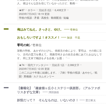
人。 彼はそんな話を信じていなかったけど、動画…
★87
ホラー
完結済
2話
6,408文字
2023年7月24日 18:19 更新
学校の怪談
矛盾
高校生
動画配信
短編
壱単位
俺はみてねえ。さっさと、ゆけ。
加須 千花
おもしろいですよ！オススメ！
零司の剣
／
壱単位
深夜の学校。 あかずのとびら。 依頼主の命により、零司は、その前に立
つ。 古代の霊刀を携えて。 雨蕗空何さまの自主企画にあてたおはなしで
す。 同じ文末で物語を〆る企画／お題：「…
★74
現代ファンタジー
完結済
1話
2,086文字
2023年7月30日 12:35 更新
この二人は十年後に結婚します。
刀剣
学校の怪談
あやかし
戦
闘
異種婚
カクヨムオンリー
【書籍化】「鎌倉猫ヶ丘小ミステリー俱楽部」（アルファポ
澤田慎梧
リスきずな文庫）
雲江斬太
妖怪だって？ そんなものは、いないのさ！