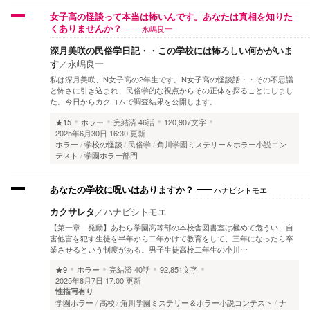
女子高の怪談って本当は怖いんです。あなたは真相を知りた
永嶋良一
くありませんか？
深月美咲の民俗学日記・・この学校には怖ろしい何かがいま
す
／
永嶋良一
私は深月美咲、N女子高の2年生です。N女子高の怪談話・・その不思議
と怖さに引き込まれ、民俗学的な視点からその正体を探ることにしまし
た。今日からカクヨムで調査結果を公開します。
★15
ホラー
完結済
46話
120,907文字
2025年6月30日 16:30 更新
ホラー
学校の怪談
民俗学
角川学園ミステリー＆ホラー小説コン
テスト
学園ホラー部門
ハナビシトモエ
あなたの学校に呪いはありますか？
カクサレタ
／
ハナビシトモエ
【第一章 発動】あわら学園高等部の本校舎図書室は極めて危うい、自
害他害を犯す生徒を半年から二年かけて教育をして、三年になったら卒
業させるという制度がある。男子生徒高校二年生の小川…
★9
ホラー
完結済
40話
92,851文字
2025年8月7日 17:00 更新
性描写有り
学園ホラー
高校
角川学園ミステリー＆ホラー小説コンテスト
ナ