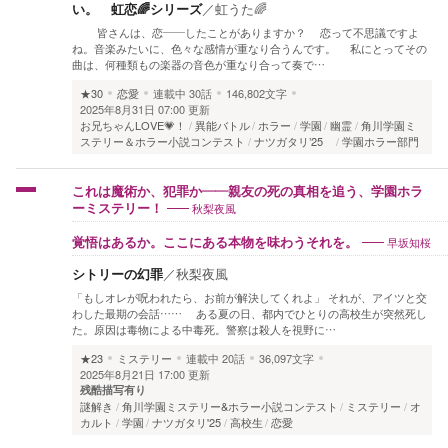
い。 虹恋🌈シリーズ
／
虹うた🌈
皆さんは、恋――したことがありますか？ 恋って不思議ですよ
ね。音楽みたいに、色々な感情が重なり合うんです。 私にとってその
曲は、何種類もの楽器の音色が重なり合って奏で…
★30
恋愛
連載中
30話
146,802文字
2025年8月31日 07:00 更新
お兄ちゃんLOVE💗！
異能バトル
ホラー
学園
幽霊
角川学園ミ
ステリー＆ホラー小説コンテスト
ナツガタリ’25
学園ホラー部門
これは魔術か、犯罪か――親友の死の真相を追う、学園ホラ
秋梨夜風
ーミステリー！
早坂知桜
覚悟はあるか。ここにある本物を味わうそれを。
シトリーの幻罪
／
秋梨夜風
「もしオレが呪われたら、お前が解決してくれよ」 それが、アイツと交
わした最期の会話…… ある夏の日、都内でひとりの高校生が突然死し
た。原因は毒物による中毒死。警察は殺人を視野に…
★23
ミステリー
連載中
20話
36,097文字
2025年8月21日 17:00 更新
残酷描写有り
謎解き
角川学園ミステリー&ホラー小説コンテスト
ミステリー
オ
カルト
学園
ナツガタリ'25
高校生
恋愛