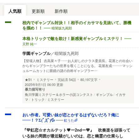
人気順
更新順
新作順
校内でギャンブル対決！！相手のイカサマを見抜いて、勝機
暗闇坂九死郎
を掴め！！
本格トリックで敵を欺け！新感覚ギャンブルミステリ！
天野 純一
学園ギャンブル
／
暗闇坂九死郎
【登場人物】 吉高菜々子……お人好しのクラス委員長。花屋との出会い
からギャンブラーたちの世界を覗くことになる。 花屋友成………マッシ
ュルームカットに眼鏡の謎の自称ギャンブラー…
★51
ミステリー
完結済
54話
80,197文字
2025年9月1日 06:00 更新
暴力描写有り
角川学園ミステリー＆ホラー小説コンテスト
ギャンブル
イカサ
マ
トリック
ミステリー
おい作者。可愛い妹が恋とかするはずないだろ？俺に
虹うた🌈
――！？Σ(ﾟДﾟ)💦
『💛虹恋☆オカルテット💗ー2ndー💙』 吹奏楽を頑張って
いる妹の周囲が最近騒がしいのは、恋と幽霊の仕業らし