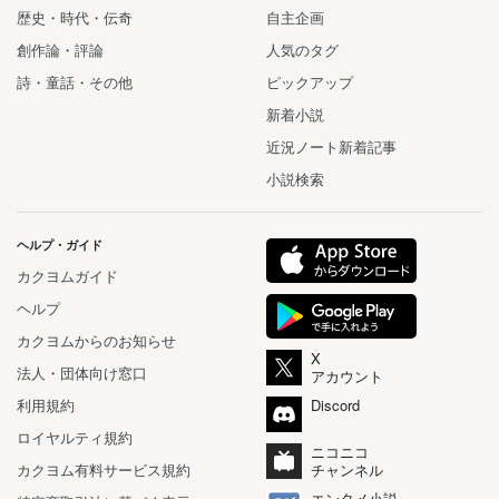
歴史・時代・伝奇
自主企画
創作論・評論
人気のタグ
詩・童話・その他
ピックアップ
新着小説
近況ノート新着記事
小説検索
ヘルプ・ガイド
カクヨムガイド
ヘルプ
カクヨムからのお知らせ
X
法人・団体向け窓口
アカウント
利用規約
Discord
ロイヤルティ規約
ニコニコ
カクヨム有料サービス規約
チャンネル
エンタメ小説