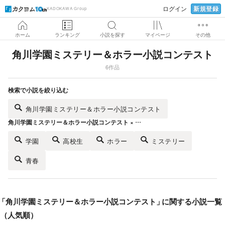
新規登録
ログイン
KADOKAWA Group
ホーム
ランキング
小説を探す
マイページ
その他
角川学園ミステリー＆ホラー小説コンテスト
6作品
検索で小説を絞り込む
角川学園ミステリー＆ホラー小説コンテスト
角川学園ミステリー＆ホラー小説コンテスト × …
学園
高校生
ホラー
ミステリー
青春
「
角川学園ミステリー＆ホラー小説コンテスト
」
に関する小説一覧
（人気順）