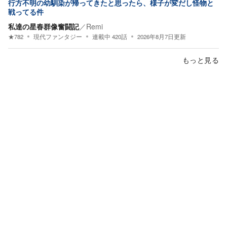
行方不明の幼馴染が帰ってきたと思ったら、様子が変だし怪物と
戦ってる件
私達の星春群像奮闘記
／
Remi
★
782
現代ファンタジー
連載中
420
話
2026年8月7日
更新
もっと見る