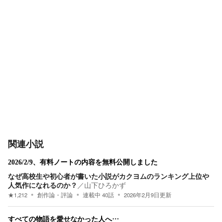
関連小説
2026/2/9、有料ノートの内容を無料公開しました
なぜ高校生や初心者が書いた小説がカクヨムのランキング上位や
人気作になれるのか？
／
山下ひろかず
★
1,212
創作論・評論
連載中
40
話
2026年2月9日
更新
すべての物語を愛せなかった人へ…