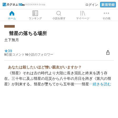
新規登録
ログイン
KADOKAWA Group
ホーム
ランキング
小説を探す
マイページ
その他
彗星の落ちる場所
土下無月
★
39
9
応援コメント
16
小説のフォロワー
あなたは殺したいほど憎い親友がいますか？
《彗星》それは古の時代より大陸に長き混乱と終末を誘う存
在。三十年に及ぶ彗星の厄災から八十年の月日を跨ぎ《第六の彗
星》が到来する。彗星が墜ちてから五年後――彗星
…続きを読む