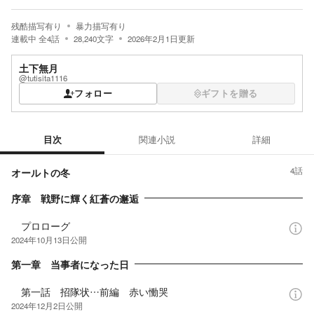
残酷描写有り
暴力描写有り
連載中
全
4
話
28,240
文字
2026年2月1日
更新
土下無月
@tutisita1116
フォロー
ギフトを贈る
目次
関連小説
詳細
目次
4
話
オールトの冬
序章 戦野に輝く紅蒼の邂逅
プロローグ
2024年10月13日
公開
第一章 当事者になった日
第一話 招隊状…前編 赤い慟哭
2024年12月2日
公開