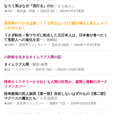
なろう系はなぜ『流行る』のか
／
もちあんこ
★
222
創作論・評論
完結済
8
話
2024年2月3日
更新
異世界のうさぎは寂しくても死なないけど腹が減ると死んじゃう
んだからね！
うさぎ転生～角ウサギに転生した元日本人は、日本食が食べたく
て兎獣人への進化を目…
／
桐嶋紀
★
2,803
異世界ファンタジー
完結済
225
話
2024年11月9日
更新
23秒前を生きるタイムラグ人間の話
タイムラグ人間
／
雛形 絢尊
★
53
ミステリー
完結済
15
話
2024年11月26日
更新
怪奇かミステリーかそれとも人間の狂気か。森閑と激動のダーク
ファンタジー
怪奇廻焉の死人旅団【第一部】存在しないはずのもの【第二部】
マクベスの魔女たち
／
６月流雨空
★
266
異世界ファンタジー
連載中
77
話
2025年3月22日
更新