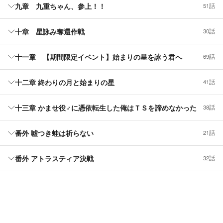
九章 九重ちゃん、参上！！
51話
十章 星詠み奪還作戦
30話
十一章 【期間限定イベント】始まりの星を詠う君へ
69話
十二章 終わりの月と始まりの星
41話
十三章 かませ役♂に憑依転生した俺はＴＳを諦めなかった
38話
番外 噓つき蛙は祈らない
21話
番外 アトラスティア決戦
32話