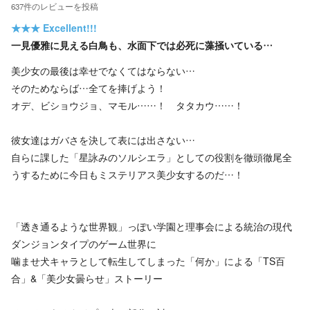
637
件の
レビューを投稿
★★★
Excellent!!!
一見優雅に見える白鳥も、水面下では必死に藻掻いている…
美少女の最後は幸せでなくてはならない…
そのためならば…全てを捧げよう！
オデ、ビショウジョ、マモル……！ タタカウ……！
彼女達はガバさを決して表には出さない…
自らに課した「星詠みのソルシエラ」としての役割を徹頭徹尾全
うするために今日もミステリアス美少女するのだ…！
「透き通るような世界観」っぽい学園と理事会による統治の現代
ダンジョンタイプのゲーム世界に
噛ませ犬キャラとして転生してしまった「何か」による「TS百
合」&「美少女曇らせ」ストーリー