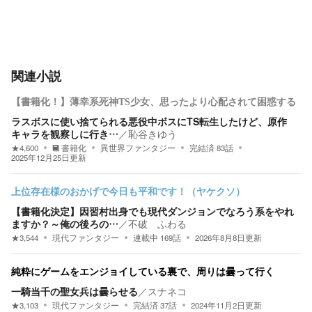
関連小説
【書籍化！】薄幸系死神TS少女、思ったより心配されて困惑する
ラスボスに使い捨てられる悪役中ボスにTS転生したけど、原作
キャラを観察しに行き…
／
恥谷きゆう
★
4,600
書籍化
異世界ファンタジー
完結済
83
話
2025年12月25日
更新
上位存在様のおかげで今日も平和です！（ヤケクソ）
【書籍化決定】因習村出身でも現代ダンジョンでなろう系をやれ
ますか？～俺の後ろの…
／
不破 ふわる
★
3,544
現代ファンタジー
連載中
169
話
2026年8月8日
更新
純粋にゲームをエンジョイしている裏で、周りは曇って行く
一騎当千の聖女兵は曇らせる
／
スナネコ
★
3,103
現代ファンタジー
完結済
37
話
2024年11月2日
更新