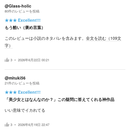
@Glass-holic
80
件の
レビューを投稿
★★★
Excellent!!!
もう酷い（褒め言葉）
このレビューは小説のネタバレを含みます。
全文を読む（
109
文
字）
3
2026年6月22日 00:21
@mituki56
21
件の
レビューを投稿
★★★
Excellent!!!
「美少女とはなんなのか？」この疑問に答えてくれる神作品
いい意味でイカれてる
3
2026年6月19日 22:47