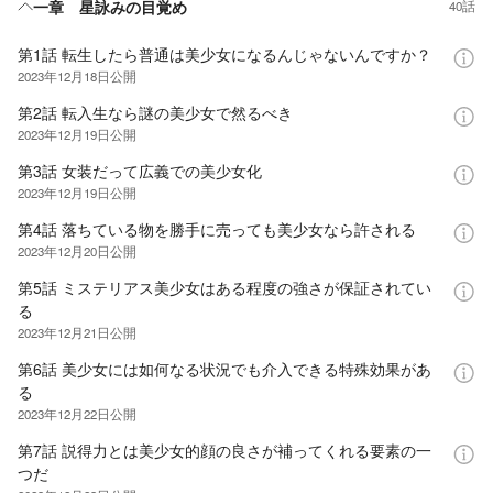
一章 星詠みの目覚め
40話
第1話 転生したら普通は美少女になるんじゃないんですか？
2023年12月18日
公開
第2話 転入生なら謎の美少女で然るべき
2023年12月19日
公開
第3話 女装だって広義での美少女化
2023年12月19日
公開
第4話 落ちている物を勝手に売っても美少女なら許される
2023年12月20日
公開
第5話 ミステリアス美少女はある程度の強さが保証されてい
る
2023年12月21日
公開
第6話 美少女には如何なる状況でも介入できる特殊効果があ
る
2023年12月22日
公開
第7話 説得力とは美少女的顔の良さが補ってくれる要素の一
つだ