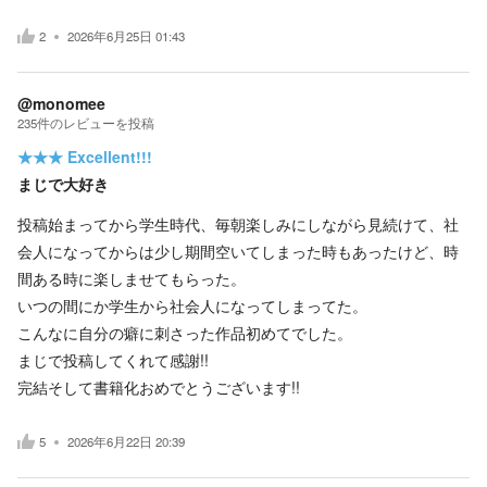
2
2026年6月25日 01:43
@monomee
235
件の
レビューを投稿
★★★
Excellent!!!
まじで大好き
投稿始まってから学生時代、毎朝楽しみにしながら見続けて、社
会人になってからは少し期間空いてしまった時もあったけど、時
間ある時に楽しませてもらった。
いつの間にか学生から社会人になってしまってた。
こんなに自分の癖に刺さった作品初めてでした。
まじで投稿してくれて感謝!!
完結そして書籍化おめでとうございます!!
5
2026年6月22日 20:39