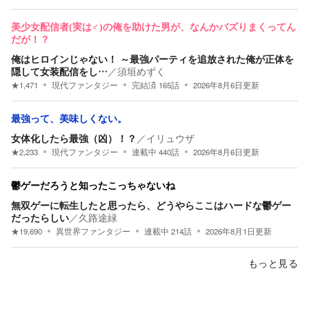
美少女配信者(実は♂)の俺を助けた男が、なんかバズりまくってん
だが！？
俺はヒロインじゃない！ ～最強パーティを追放された俺が正体を
隠して女装配信をし…
／
須垣めずく
★
1,471
現代ファンタジー
完結済
165
話
2026年8月6日
更新
最強って、美味しくない。
女体化したら最強（凶）！？
／
イリュウザ
★
2,233
現代ファンタジー
連載中
440
話
2026年8月6日
更新
鬱ゲーだろうと知ったこっちゃないね
無双ゲーに転生したと思ったら、どうやらここはハードな鬱ゲー
だったらしい
／
久路途緑
★
19,690
異世界ファンタジー
連載中
214
話
2026年8月1日
更新
もっと見る