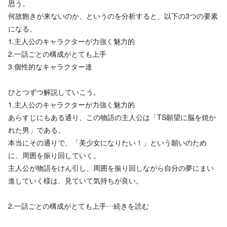
思う。
何故飽きが来ないのか、というのを分析すると、以下の3つの要素
になる。
1.主人公のキャラクターが力強く魅力的
2.一話ごとの構成がとても上手
3.個性的なキャラクター達
ひとつずつ解説していこう。
1.主人公のキャラクターが力強く魅力的
あらすじにもある通り、この物語の主人公は「TS願望に脳を焼か
れた男」である。
本当にその通りで、「美少女になりたい！」という願いのため
に、周囲を振り回していく。
主人公が物語をけん引し、周囲を振り回しながら自分の夢にまい
進していく様は、見ていて気持ちが良い。
2.一話ごとの構成がとても上手…
続きを読む