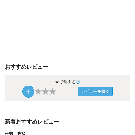
おすすめレビュー
★で称える
★
★
★
レビューを書く
新着おすすめレビュー
杜若 夜紋