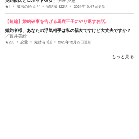
★
1
魔法のiらんど
完結済
122
話
2024年10月7日
更新
【短編】婚約破棄を告げる馬鹿王子にやり返すお話。
婚約者様、あなたの浮気相手は私の親友ですけど大丈夫ですか？
／
蒼井美紗
★
283
恋愛
完結済
1
話
2023年12月29日
更新
もっと見る