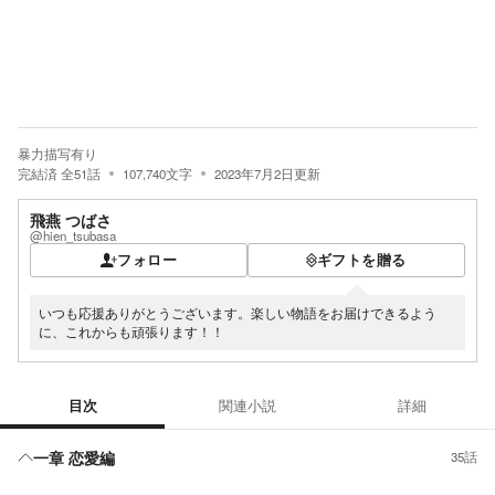
暴力描写有り
完結済
全
51
話
107,740
文字
2023年7月2日
更新
飛燕 つばさ
@hien_tsubasa
フォロー
ギフトを贈る
いつも応援ありがとうございます。楽しい物語をお届けできるよう
に、これからも頑張ります！！
目次
関連小説
詳細
目次
一章 恋愛編
35話