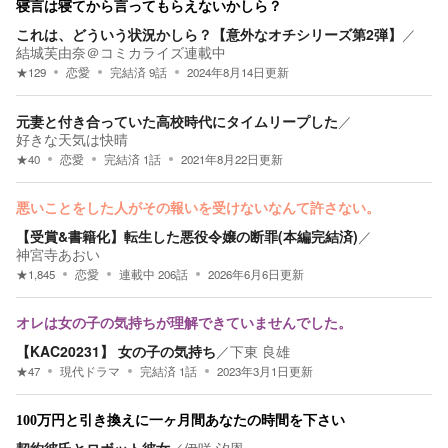
寝言は寝てから言ってもらえないかしら？
これは、どういう状況かしら？【意外なオチシリーズ第2弾】
／
結城芙由奈＠コミカライズ連載中
★
129
恋愛
完結済
9
話
2024年8月14日
更新
元妻と付き合っていた高校時代にタイムリープした
／
好きな天気は快晴
★
40
恋愛
完結済
1
話
2021年8月22日
更新
悪いことをした人がその報いを受けないなんて許さない。
【受賞&書籍化】転生した悪役令嬢の断罪(本編完結済)
／
神宮寺あおい
★
1,845
恋愛
連載中
206
話
2026年6月6日
更新
オレは女の子の気持ちが理解できていませんでした。
【KAC20231】 女の子の気持ち
／
下東 良雄
★
47
現代ドラマ
完結済
1
話
2023年3月1日
更新
100万円と引き換えに一ヶ月間あなたの時間を下さい
契約彼氏とロボット彼女
／
伊咲 汐恩