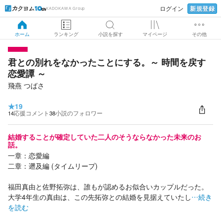
新規登録
ログイン
KADOKAWA Group
ホーム
ランキング
小説を探す
マイページ
その他
君との別れをなかったことにする。～ 時間を戻す
恋愛譚 ～
飛燕 つばさ
★
19
14
応援コメント
38
小説のフォロワー
結婚することが確定していた二人のそうならなかった未来のお
話。
一章：恋愛編
二章：遡及編 (タイムリープ)
福田真由と佐野拓弥は、誰もが認めるお似合いカップルだった。
大学4年生の真由は、この先拓弥との結婚を見据えていたし
…続き
を読む