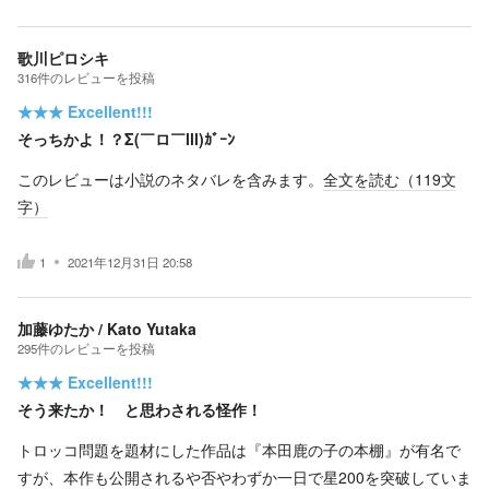
歌川ピロシキ
316
件の
レビューを投稿
★★★
Excellent!!!
そっちかよ！？Σ(￣ロ￣lll)ｶﾞｰﾝ
このレビューは小説のネタバレを含みます。
全文を読む（
119
文
字）
1
2021年12月31日 20:58
加藤ゆたか / Kato Yutaka
295
件の
レビューを投稿
★★★
Excellent!!!
そう来たか！ と思わされる怪作！
トロッコ問題を題材にした作品は『本田鹿の子の本棚』が有名で
すが、本作も公開されるや否やわずか一日で星200を突破していま