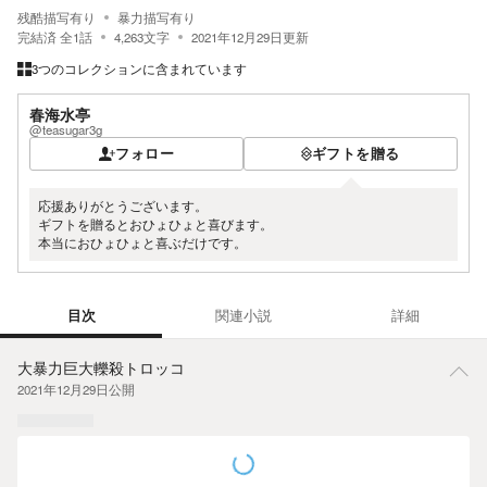
残酷描写有り
暴力描写有り
完結済
全
1
話
4,263
文字
2021年12月29日
更新
3つのコレクションに含まれています
春海水亭
@teasugar3g
フォロー
ギフトを贈る
応援ありがとうございます。
ギフトを贈るとおひょひょと喜びます。
本当におひょひょと喜ぶだけです。
目次
関連小説
詳細
目次
大暴力巨大轢殺トロッコ
2021年12月29日
公開