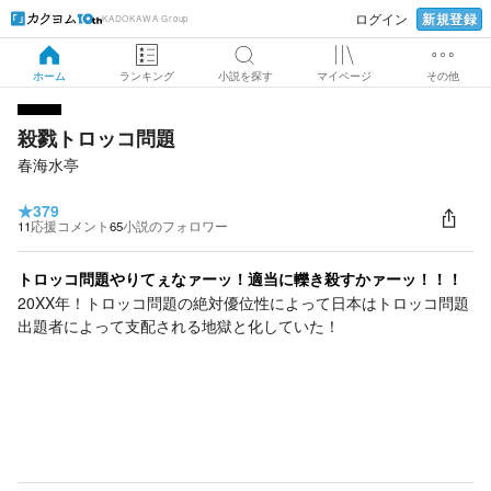
新規登録
ログイン
KADOKAWA Group
ホーム
ランキング
小説を探す
マイページ
その他
殺戮トロッコ問題
春海水亭
★
379
11
応援コメント
65
小説のフォロワー
トロッコ問題やりてぇなァーッ！適当に轢き殺すかァーッ！！！
20XX年！トロッコ問題の絶対優位性によって日本はトロッコ問題
出題者によって支配される地獄と化していた！