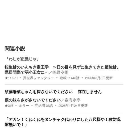
関連小説
『わしが正義じゃ』
転生爺のいんちき帝王学 〜日の目を見ずに生きてきた最強爺、
隠居間際で弱小王女に…
／
嶋野夕陽
★
11,579
異世界ファンタジー
連載中
446
話
2026年8月8日
更新
須藤陽菜ちゃんを探さないでください 存在しません
僕の妹をさがさないでください
／
春海水亭
★
316
ホラー
完結済
33
話
2026年1月24日
更新
「アカン！くねくねをヌンチャク代わりにした八尺様や！攻防呪
隙無いで！」