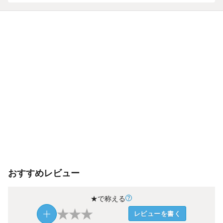
おすすめレビュー
★で称える
★
★
★
レビューを書く