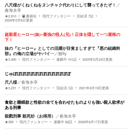
八尺様がくねくねをヌンチャク代わりにして襲ってきたぞ！
／
春海水亭
★
2,910
書籍化
現代ファンタジー
完結済
7
話
2024年2月6日
更新
超新星ヒーロー(妹)×最強の怪人(兄)！正体を隠して一つ屋根の
下！
妹の『ヒーロー』としての活躍が目覚ましすぎて『悪の組織幹
部』の俺の立場がヤバイ…
／
鯵fly
★
3,490
現代ファンタジー
連載中
101
話
2023年5月24日
更新
じゅぽぽぽぽぽぽぽぽぽぽぽぽぽぽ
尺八様
／
春海水亭
★
3,231
現代ファンタジー
完結済
1
話
2021年8月19日
更新
食欲と睡眠欲と性欲の全てを合わせたものよりも強い殺人欲求が
ある刑事
殺戮刑事 殺死杉（お得用）
／
春海水亭
★
390
現代ファンタジー
連載中
82
話
2026年6月17日
更新