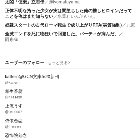
太閤「便乗」立志伝
／
@iyomatuyama
正体不明な拾った少女が実は闇堕ちした俺の推しヒロインだって
ことを俺はまだ知らない
／
水葉わいん/わいん。
奴隷スタートの古代ローマ転生で成り上がりRTA(実質強制)
／
九束
全滅エンドを死に物狂いで回避した。パーティが病んだ。
／
雨糸雀
ユーザーのフォロー
もっと見る
kattern@GCN文庫5/20新刊
@kattern
相生蒼尉
@1411430
止流うず
@uzu0007
依依恋恋
@iirenren
恐怖院怨念