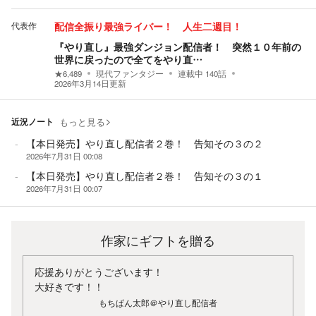
代表作
配信全振り最強ライバー！ 人生二週目！
『やり直し』最強ダンジョン配信者！ 突然１０年前の
世界に戻ったので全てをやり直…
★
6,489
現代ファンタジー
連載中
140
話
2026年3月14日
更新
近況ノート
もっと見る
【本日発売】やり直し配信者２巻！ 告知その３の２
2026年7月31日 00:08
【本日発売】やり直し配信者２巻！ 告知その３の１
2026年7月31日 00:07
作家にギフトを贈る
応援ありがとうございます！
大好きです！！
もちぱん太郎＠やり直し配信者