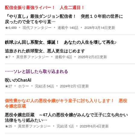
配信全振り最強ライバー！ 人生二週目！
『やり直し』最強ダンジョン配信者！ 突然１０年前の世界に
戻ったので全てをやり直…
★
6,489
現代ファンタジー
連載中
140
話
2026年3月14日
更新
鉄球ぶん回し系聖女、爆誕！ あなたの人生を壊して再生♪
追放された鉄球聖女、悪人更生はじめます
★
7
異世界ファンタジー
連載中
6
話
2025年2月2日
更新
……ソレと話したら取り込まれる
呪いのChatAI
★
27
ホラー
完結済
54
話
2024年2月1日
更新
個性豊かな47人の悪役令嬢がキラ皇子に討ち入りします！ 悪役
令嬢忠臣蔵
悪役令嬢忠臣蔵 ～47人の悪役令嬢がみんなで王子に立ち向かい
法律をちり紙みたい…
★
25
異世界ファンタジー
完結済
1
話
2023年6月4日
更新