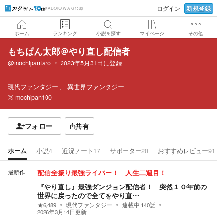
新規登録
ログイン
KADOKAWA Group
ホーム
ランキング
小説を探す
マイページ
その他
もちぱん太郎＠やり直し配信者
@mochipantaro
2023年5月31日
に登録
現代ファンタジー
異世界ファンタジー
mochipan100
フォロー
共有
ホーム
小説
4
近況ノート
17
サポーター
20
おすすめレビュー
91
最新作
配信全振り最強ライバー！ 人生二週目！
『やり直し』最強ダンジョン配信者！ 突然１０年前の
世界に戻ったので全てをやり直…
★
6,489
現代ファンタジー
連載中
140
話
2026年3月14日
更新