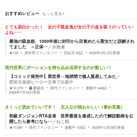
おすすめレビュー
もっと見る
とても面白かった！ 女の子吸血鬼が女の子の血を吸うのっていい
よね……
最強の吸血姫、1000年後に封印から目覚めたら聖女だと誤解され
てました ～正体…
／
水無瀬
★
130
異世界ファンタジー
完結済
35
話
2024年3月12日
更新
現代世界にポーションを持ち込み活用するのが新しい！
【コミック発売中】異世界⇔地球間で個人貿易してみた
／
肥前文俊@ヒーロー文庫で出版中
★
12,379
書籍化
現代ファンタジー
連載中
444
話
2026年7月24日
更新
さくっと読めていいです！ 主人公が頭おかしい（誉め言葉）
初級ダンジョンRTA走者 世界最速を達成したので解説動画を公
開したら参考になら…
／
ねこ鍋
★
10,081
現代ファンタジー
連載中
100
話
2025年12月28日
更新