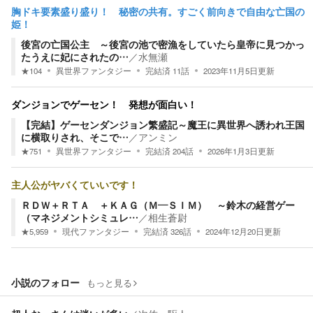
胸ドキ要素盛り盛り！ 秘密の共有。すごく前向きで自由な亡国の
姫！
後宮の亡国公主 ～後宮の池で密漁をしていたら皇帝に見つかっ
たうえに妃にされたの…
／
水無瀬
★
104
異世界ファンタジー
完結済
11
話
2023年11月5日
更新
ダンジョンでゲーセン！ 発想が面白い！
【完結】ゲーセンダンジョン繁盛記～魔王に異世界へ誘われ王国
に横取りされ、そこで…
／
アンミン
★
751
異世界ファンタジー
完結済
204
話
2026年1月3日
更新
主人公がヤバくていいです！
ＲＤＷ＋ＲＴＡ ＋ＫＡＧ（Ｍ―ＳＩＭ） ～鈴木の経営ゲー
（マネジメントシミュレ…
／
相生蒼尉
★
5,959
現代ファンタジー
完結済
326
話
2024年12月20日
更新
小説のフォロー
もっと見る