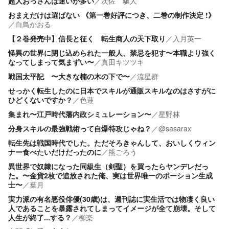
超人おっさんは迷いが多い
／
次佐 駆人
おまえだけは選ばない 《第一巻好評につき、二巻の制作決定 !》
／
白鳥かおる
【２巻発売中】信長と征く 転生商人の天下取り
／
入月英一
怪異の世界に閉じ込められた一般人、禁忌を犯す〜本職より強く
なってしまって気まずい〜
／
真田キツツキ
戦国太平記 〜大きな楠の木の下で〜
／
流星群
せっかく転生したのに日本でスキルが通販スキルなのはさすがに
ひどくないですか？
／
色蓮
集まれ〜江戸時代藩内政シミュレーション〜
／
星野林
分身スキルの最強戦術って自爆特攻じゃね？
／
@sasarax
転生先は戦国時代でした。ただそろきゃんして、おいしくウィン
ナー食べたいだけだったのに
／
熊ごろう
異世界で奴隷になった同級生（剣聖）を買ったらヤンデレだっ
た。〜金貨2枚で追放された俺、実は世界唯一のポーション生成
士〜
／
葉月
実力派の有名悪役俳優(30歳)は、週刊誌に実生活では物凄く良い
人であることを暴露されてしまってイメージが全て崩壊。そして
人生が終了...する？
／
柳楽