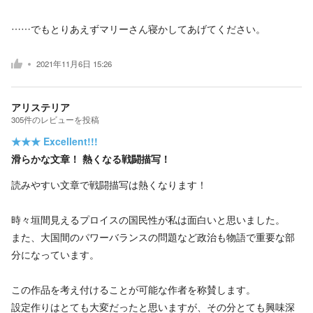
……でもとりあえずマリーさん寝かしてあげてください。
2021年11月6日 15:26
アリステリア
305
件の
レビューを投稿
★★★
Excellent!!!
滑らかな文章！ 熱くなる戦闘描写！
読みやすい文章で戦闘描写は熱くなります！
時々垣間見えるプロイスの国民性が私は面白いと思いました。
また、大国間のパワーバランスの問題など政治も物語で重要な部
分になっています。
この作品を考え付けることが可能な作者を称賛します。
設定作りはとても大変だったと思いますが、その分とても興味深