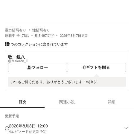
暴力描写有り
性描写有り
連載中
全
173
話
515,497
文字
2026年8月7日
更新
1つのコレクションに含まれています
牧 鏡八
@Makiron_II
フォロー
ギフトを贈る
いつもご覧くださり、ありがとうございます！m(-k-)/
目次
関連小説
詳細
目次
更新予定
2026年8月8日 12:00
4
エピソードが更新予定