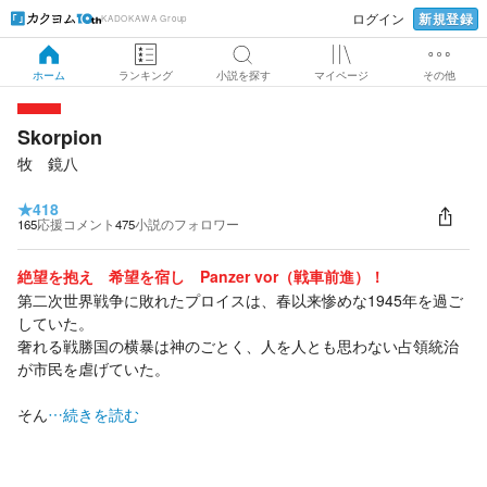
新規登録
ログイン
KADOKAWA Group
ホーム
ランキング
小説を探す
マイページ
その他
Skorpion
牧 鏡八
★
418
165
応援コメント
475
小説のフォロワー
絶望を抱え 希望を宿し Panzer vor（戦車前進）！
第二次世界戦争に敗れたプロイスは、春以来惨めな1945年を過ご
していた。
奢れる戦勝国の横暴は神のごとく、人を人とも思わない占領統治
が市民を虐げていた。
そん
…続きを読む