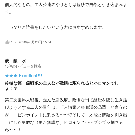
個人的なもの。主人公達のやりとりは軽妙で自然と引き込まれま
す。
しっかりと読書をしたいという方におすすめします。
1
2020年5月29日 15:34
炭 酸 水
13
件の
レビューを投稿
★★★
Excellent!!!
冷徹な第一級戦犯の主人公が激情に駆られるとかロマンでし
ょ！？
第二次世界大戦後、歪んだ新政府。陰惨な街で経歴を隠し生き延
びようとする二人の青年は、「人情家と冷血漢の凸凹」と言うの
が……ピンポイントに刺さる〜〜♡そして、才能と情熱を剥き出
しにした勇敢な（また無謀な）ヒロイン？……ブシブシ刺さる
わ〜〜！！