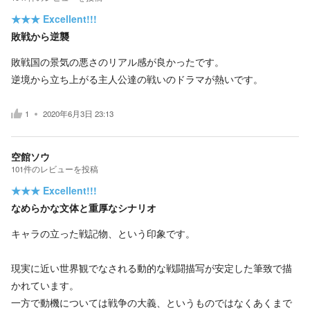
★★★
Excellent!!!
敗戦から逆襲
敗戦国の景気の悪さのリアル感が良かったです。
逆境から立ち上がる主人公達の戦いのドラマが熱いです。
1
2020年6月3日 23:13
空館ソウ
101
件の
レビューを投稿
★★★
Excellent!!!
なめらかな文体と重厚なシナリオ
キャラの立った戦記物、という印象です。
現実に近い世界観でなされる動的な戦闘描写が安定した筆致で描
かれています。
一方で動機については戦争の大義、というものではなくあくまで