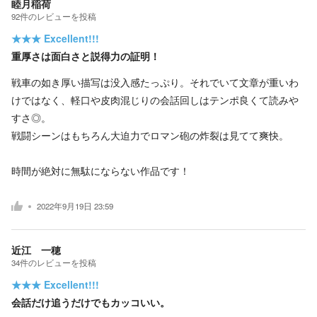
睦月稲荷
92
件の
レビューを投稿
★★★
Excellent!!!
重厚さは面白さと説得力の証明！
戦車の如き厚い描写は没入感たっぷり。それでいて文章が重いわ
けではなく、軽口や皮肉混じりの会話回しはテンポ良くて読みや
すさ◎。
戦闘シーンはもちろん大迫力でロマン砲の炸裂は見てて爽快。
時間が絶対に無駄にならない作品です！
2022年9月19日 23:59
近江 一穂
34
件の
レビューを投稿
★★★
Excellent!!!
会話だけ追うだけでもカッコいい。