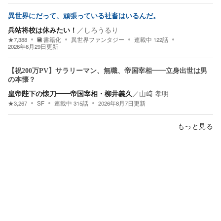
異世界にだって、頑張っている社畜はいるんだ。
兵站将校は休みたい！
／
しろうるり
★
7,388
書籍化
異世界ファンタジー
連載中
122
話
2026年6月29日
更新
【祝200万PV】サラリーマン、無職、帝国宰相――立身出世は男
の本懐？
皇帝陛下の懐刀――帝国宰相・柳井義久
／
山﨑 孝明
★
3,267
SF
連載中
315
話
2026年8月7日
更新
もっと見る