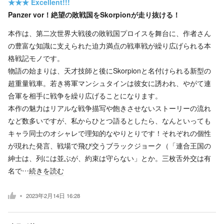
★★★
Excellent!!!
Panzer vor！絶望の敗戦国をSkorpionが走り抜ける！
本作は、第二次世界大戦後の敗戦国プロイスを舞台に、作者さん
の豊富な知識に支えられた迫力満点の戦車戦が繰り広げられる本
格戦記モノです。
物語の始まりは、天才技師と後にSkorpionと名付けられる新型の
超重量戦車。若き将軍マンシュタインは彼女に誘われ、やがて連
合軍を相手に戦争を繰り広げることになります。
本作の魅力はリアルな戦争描写や飽きさせないストーリーの流れ
など数多いですが、私からひとつ語るとしたら、なんといっても
キャラ同士のオシャレで理知的なやりとりです！それぞれの個性
が現れた発言、戦場で飛び交うブラックジョーク（「連合王国の
紳士は、列には並ぶが、約束は守らない」とか。三枚舌外交は有
名で…
続きを読む
2023年2月14日 16:28