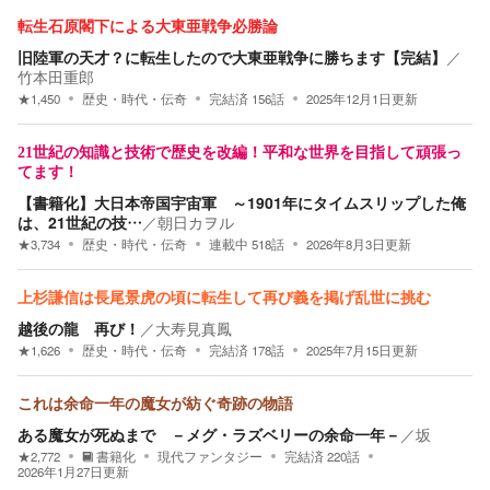
転生石原閣下による大東亜戦争必勝論
旧陸軍の天才？に転生したので大東亜戦争に勝ちます【完結】
／
竹本田重郎
★
1,450
歴史・時代・伝奇
完結済
156
話
2025年12月1日
更新
21世紀の知識と技術で歴史を改編！平和な世界を目指して頑張っ
てます！
【書籍化】大日本帝国宇宙軍 ～1901年にタイムスリップした俺
は、21世紀の技…
／
朝日カヲル
★
3,734
歴史・時代・伝奇
連載中
518
話
2026年8月3日
更新
上杉謙信は長尾景虎の頃に転生して再び義を掲げ乱世に挑む
越後の龍 再び！
／
大寿見真鳳
★
1,626
歴史・時代・伝奇
完結済
178
話
2025年7月15日
更新
これは余命一年の魔女が紡ぐ奇跡の物語
ある魔女が死ぬまで －メグ・ラズベリーの余命一年－
／
坂
★
2,772
書籍化
現代ファンタジー
完結済
220
話
2026年1月27日
更新