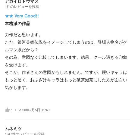
アカイロトウマス
1
件の
レビューを投稿
★★
Very Good!!
本格派の作品
力作だと思います。
ただ、銀河英雄伝説をイメージしてしまうのは、登場人物名がゲ
ルマン系だから？
その為、意図なく比較してしまいます。結果、クール過ぎる印象
を受けます。
そこが、作者さんの意図かもしれません。ですが、硬いキャラは
もっと硬く、おふざけキャラはもっと破茶滅茶にした方が面白い
気がします。
1
2020年7月5日 11:49
ムネミツ
1947
件の
レビューを投稿