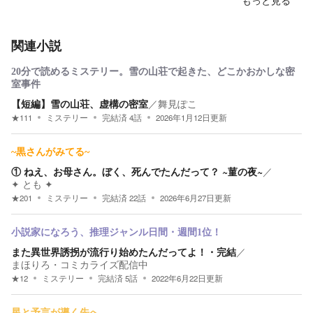
関連小説
20分で読めるミステリー。雪の山荘で起きた、どこかおかしな密
室事件
【短編】雪の山荘、虚構の密室
／
舞見ぽこ
★
111
ミステリー
完結済
4
話
2026年1月12日
更新
~黒さんがみてる~
① ねえ、お母さん。ぼく、死んでたんだって？ ~菫の夜~
／
✦ とも ✦
★
201
ミステリー
完結済
22
話
2026年6月27日
更新
小説家になろう、推理ジャンル日間・週間1位！
また異世界誘拐が流行り始めたんだってよ！・完結
／
まほりろ・コミカライズ配信中
★
12
ミステリー
完結済
5
話
2022年6月22日
更新
星と予言が導く先へ