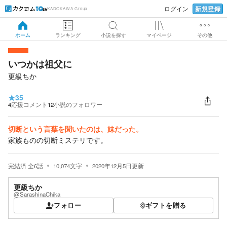
新規登録
ログイン
KADOKAWA Group
ホーム
ランキング
小説を探す
マイページ
その他
いつかは祖父に
更級ちか
★
35
4
応援コメント
12
小説のフォロワー
切断という言葉を聞いたのは、妹だった。
家族ものの切断ミステリです。
完結済
全
6
話
10,074
文字
2020年12月5日
更新
更級ちか
@SarashinaChika
フォロー
ギフトを贈る