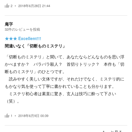
2
2018年6月28日 21:44
庵字
32
件の
レビューを投稿
★★★
Excellent!!!
間違いなく「切断ものミステリ」
「切断ものミステリ」と聞いて、あなたならどんなものを思い浮
かべますか？ バラバラ殺人？ 首切りトリック？ 本作も「切
断ものミステリ」のひとつです。
読みやすく美しい文体ですが、それだけでなく、ミステリ的に
もかなり気を使って丁寧に書かれていることも分かります。
ミステリ初心者は素直に驚き、玄人は技巧に酔って下さい
（笑）。
1
2018年6月9日 00:39
もっと見る