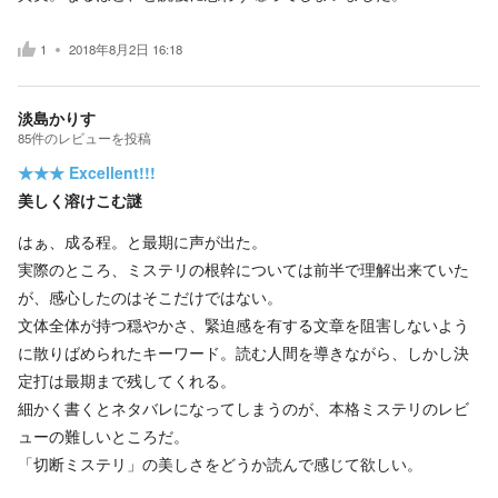
1
2018年8月2日 16:18
淡島かりす
85
件の
レビューを投稿
★★★
Excellent!!!
美しく溶けこむ謎
はぁ、成る程。と最期に声が出た。
実際のところ、ミステリの根幹については前半で理解出来ていた
が、感心したのはそこだけではない。
文体全体が持つ穏やかさ、緊迫感を有する文章を阻害しないよう
に散りばめられたキーワード。読む人間を導きながら、しかし決
定打は最期まで残してくれる。
細かく書くとネタバレになってしまうのが、本格ミステリのレビ
ューの難しいところだ。
「切断ミステリ」の美しさをどうか読んで感じて欲しい。