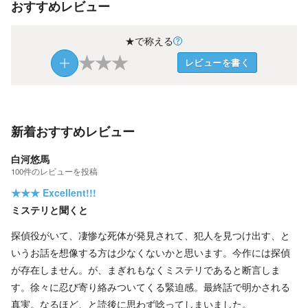
おすすめレビュー
★で称える
★
★
★
レビューを書く
新着おすすめレビュー
白河悠馬
100
件の
レビューを投稿
★★★
Excellent!!!
ミステリと聞くと
探偵役がいて、凄惨な死体が発見されて、犯人を見つけ出す、と
いうお話を想像する方は少なくないかと思います。今作には探偵
が存在しません。が、まぎれもなくミステリであると断言しま
す。徐々に忍び寄り絡みついてくる緊迫感。最終話で明かされる
真実。なるほど、と読後に思わず唸ってしまいました。