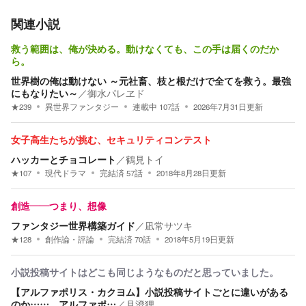
関連小説
救う範囲は、俺が決める。動けなくても、この手は届くのだか
ら。
世界樹の俺は動けない ～元社畜、枝と根だけで全てを救う。最強
にもなりたい～
／
御水パレヱド
★
239
異世界ファンタジー
連載中
107
話
2026年7月31日
更新
女子高生たちが挑む、セキュリティコンテスト
ハッカーとチョコレート
／
鶴見トイ
★
107
現代ドラマ
完結済
57
話
2018年8月28日
更新
創造――つまり、想像
ファンタジー世界構築ガイド
／
凪常サツキ
★
128
創作論・評論
完結済
70
話
2018年5月19日
更新
小説投稿サイトはどこも同じようなものだと思っていました。
【アルファポリス・カクヨム】小説投稿サイトごとに違いがある
のか……。アルファポ…
／
月澄狸