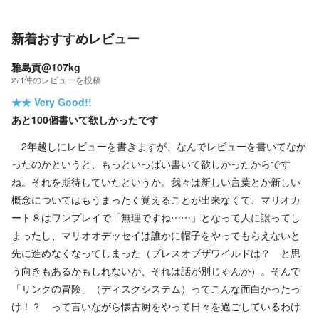
新着おすすめレビュー
雅島貢@107kg
271
件の
レビューを投稿
★★
Very Good!!
あと100個書いて欲しかったです
2年越しにレビューを書きますが、なんでレビューを書いてなか
ったのかというと、もっといっぱい書いて欲しかったからです
ね。それを期待していたというか。我々は新しい言葉とか新しい
概念についてはもうまったく覚えることが出来なくて、マリオカ
ート８はワンプレイで「無理ですね……」となって人に譲ってし
まったし、マリオオデッセイは誰かに帽子をやってもらえないと
先に進めなくなってしまった（ブレスオブザワイルドは？ と思
う向きもあるかもしれないが、それは話が別じゃんか）。そんで
「リンクの冒険」（ディスクシステム）ってこんな面白かったっ
け！？ って言いながら懐古厨をやって日々を過ごしているわけ