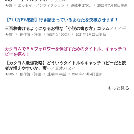
★
65
エッセイ・ノンフィクション
連載中
270
話
2026年7月10日
更新
【71.1万PV感謝】行き詰まっているあなたを突破させます！
三百枚書けるようになるお得な「小説の書き方」コラム
／
カイ壬
★
451
創作論・評論
完結済
1500
話
2021年3月23日
更新
カクヨムでＰＶフォロワーを伸ばすためのタイトル、キャッチコ
ピーを探る！
【カクヨム最強攻略】どういうタイトルやキャッチコピーだと読
者が増えやすいか、実…
／
真木ハヌイ
★
385
創作論・評論
連載中
44
話
2020年10月4日
更新
もっと見る