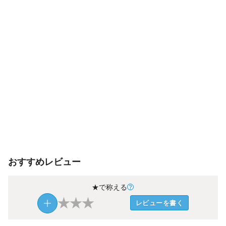
おすすめレビュー
★で称える
★
★
★
レビューを書く