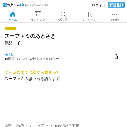
新規登録
ログイン
KADOKAWA Group
ホーム
ランキング
小説を探す
マイページ
その他
スーファミのあとさき
鶴見トイ
★
28
15
応援コメント
13
小説のフォロワー
ゲームの全ては君から始まった
スーファミの思い出を語ります
連載中
全
5
話
7,175
文字
2018年2月24日
更新