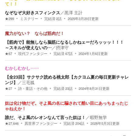
て！！
なぞなぞ大好きスフィンクス
／
黒澤 主計
★
299
ミステリー
完結済
2
話
2025年3月20日
更新
魔力がない？ ならば筋肉だ！
【筋肉で】能無しなら脳筋になるしかねェーだろッッッ！！！
～スキルが使えないの…
／
摂津守
★
67
現代ファンタジー
完結済
67
話
2024年1月6日
更新
むかしむかし……
【全23回】サクサク読める桃太郎【カクヨム夏の毎日更新チャレ
ンジ】
／
三毛狐
★
27
詩・童話・その他
完結済
23
話
2024年8月31日
更新
奴は化け物だぞ。そよ風の名に騙されて酷い目にあっちまったじ
ゃねえか！
誰だ、そよ風のレオンなんて言った奴は！
／
暇野無学
★
27,646
異世界ファンタジー
完結済
204
話
2026年5月3日
更新