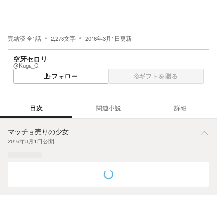
完結済
全
1
話
2,273
文字
2016年3月1日
更新
空牙セロリ
@Kuga_C
フォロー
ギフトを贈る
目次
関連小説
詳細
目次
マッチョ売りの少女
2016年3月1日
公開