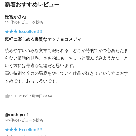
新着おすすめレビュー
松宮かさね
115
件の
レビューを投稿
★★★
Excellent!!!
気軽に楽しめる良質なマッチョコメディ
読みやすい巧みな文章で綴られる、どこか詩的でかつ心あたたま
らない童話的世界。長さ的にも「ちょっと読んでみようかな」と
いう方には最適な短編だと思います。
高い技術で全力の馬鹿をやっている作品が好き！という方におす
すめです。おもしろいです。
1
2019年1月29日 00:59
@toshiyo-f
589
件の
レビューを投稿
★★★
Excellent!!!