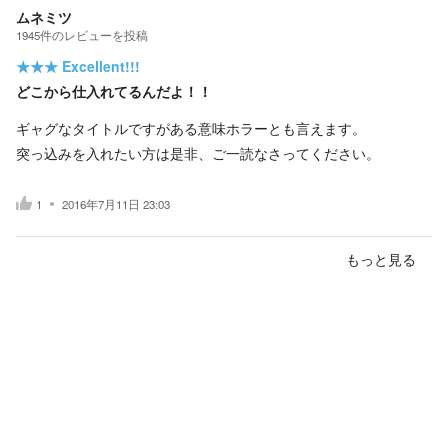
ムネミツ
1945
件の
レビューを投稿
★★★
Excellent!!!
どこから仕入れてるんだよ！！
ギャグなタイトルですがある意味ホラーとも言えます。
突っ込みを入れたい方は是非、ご一読なさってください。
1
2016年7月11日 23:03
もっと見る