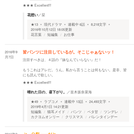
★★★
Excellent!!!
花想い
／
栞
★
13
現代ドラマ
連載中
6
話
8,218
文字
2016年10月12日 18:05
更新
花言葉
短編集
お仕事
2016年9
皆パンツに注目しているが。そこじゃぁないッ！
月7日
注目すべきは、４話の『妹なんていらない』だ！
もうこれはアレだ。うん。私から言うことは何もない。是非、皆
にも読んで欲しい。
★★★
Excellent!!!
晴れた日の、昼下がり。
／
並木坂奈菜海
★
49
ラブコメ
連載中
13
話
24,493
文字
2019年4月1日 14:21
更新
短編集
猫耳メイド
パンツ
ベタ甘
ツンデレ
カクヨムオンリー
クリスマス
バレンタインデー