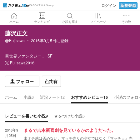
新規登録
ログイン
KADOKAWA Group
ホーム
ランキング
小説を探す
マイページ
その他
藤沢正文
@Fujisawa
2016年9月5日
に登録
異世界ファンタジー
SF
Fujisawa2016
フォロー
共有
ホーム
小説
6
近況ノート
12
おすすめレビュー
15
小説のフォロ
レビューを書いた小説
9
★をつけた小説
6
2016年9
まるで吉本新喜劇を見ているかのようだった。
月25日
出オチ感は否めない。マッチ売りの少女ではなく『マッチョ』売