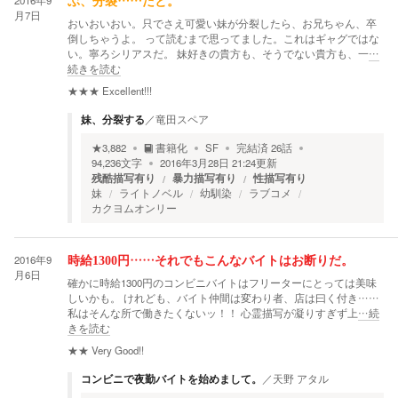
2016年9
ぶ、分裂……だと。
月7日
おいおいおい。只でさえ可愛い妹が分裂したら、お兄ちゃん、卒
倒しちゃうよ。 って読むまで思ってました。これはギャグではな
い。寧ろシリアスだ。 妹好きの貴方も、そうでない貴方も、一
…
続きを読む
★★★
Excellent!!!
妹、分裂する
／
竜田スペア
★
3,882
書籍化
SF
完結済
26
話
94,236
文字
2016年3月28日 21:24
更新
残酷描写有り
暴力描写有り
性描写有り
妹
ライトノベル
幼馴染
ラブコメ
カクヨムオンリー
2016年9
時給1300円……それでもこんなバイトはお断りだ。
月6日
確かに時給1300円のコンビニバイトはフリーターにとっては美味
しいかも。 けれども、バイト仲間は変わり者、店は曰く付き……
私はそんな所で働きたくないッ！！ 心霊描写が凝りすぎず上
…続
きを読む
★★
Very Good!!
コンビニで夜勤バイトを始めまして。
／
天野 アタル