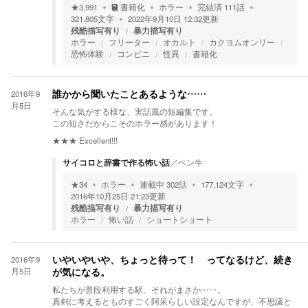
★
3,991
書籍化
ホラー
完結済
111
話
321,805
文字
2022年9月10日 12:32
更新
残酷描写有り
暴力描写有り
ホラー
フリーター
オカルト
カクヨムオンリー
恐怖体験
コンビニ
怪異
書籍化
2016年9
誰かから聞いたことあるような……
月5日
そんな気がする様な、実話風の短編集です。
この短さだからこそのホラー感があります！
★★★
Excellent!!!
サイコロと辞書で作る怖い話
／
ペン牛
★
34
ホラー
連載中
302
話
177,124
文字
2016年10月25日 21:23
更新
残酷描写有り
暴力描写有り
ホラー
怖い話
ショートショート
2016年9
いやいやいや、ちょっと待って！ ってなるけど、続き
月5日
が気になる。
私たちが普段利用する駅、それがまさか……。
真剣に考えるとものすごく阿呆らしい設定なんですが、不思議と