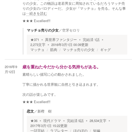
りの少女。この物語は老若男女に周知されているだろうマッチ売
りの少女のパロディーだ。 少女が『マッチョ』を売る。そんな事
は
…続きを読む
★★★
Excellent!!!
マッチョ売りの少女
／
空牙セロリ
★
371
異世界ファンタジー
完結済
1
話
2,273
文字
2016年3月1日 00:39
更新
マッチョ
筋肉
マッチョ売りの少女
ギャグ
2016年9
歳を重ねた今だから分かる気持ちがある。
月12日
素晴らしい描写に心の動かされました。
丁寧に描かれる世界観に自然と引き込まれます。
次の話が楽しみです。
★★★
Excellent!!!
恋文
／
新樫 樹
★
36
現代ドラマ
完結済
5
話
28,534
文字
2017年3月1日 15:22
更新
一話完結
ラブレター
ほのぼの
短編