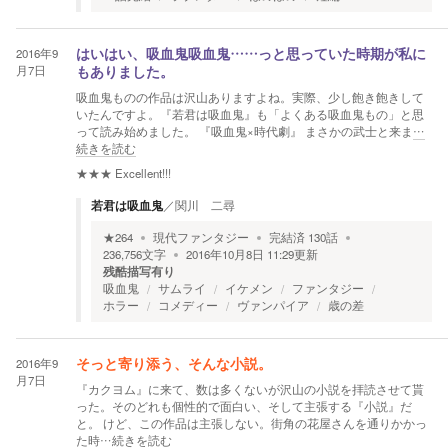
2016年9
はいはい、吸血鬼吸血鬼……っと思っていた時期が私に
月7日
もありました。
吸血鬼ものの作品は沢山ありますよね。実際、少し飽き飽きして
いたんですよ。『若君は吸血鬼』も「よくある吸血鬼もの」と思
って読み始めました。 『吸血鬼×時代劇』 まさかの武士と来ま
…
続きを読む
★★★
Excellent!!!
若君は吸血鬼
／
関川 二尋
★
264
現代ファンタジー
完結済
130
話
236,756
文字
2016年10月8日 11:29
更新
残酷描写有り
吸血鬼
サムライ
イケメン
ファンタジー
ホラー
コメディー
ヴァンパイア
歳の差
2016年9
そっと寄り添う、そんな小説。
月7日
『カクヨム』に来て、数は多くないが沢山の小説を拝読させて貰
った。そのどれも個性的で面白い、そして主張する『小説』だ
と。 けど、この作品は主張しない。街角の花屋さんを通りかかっ
た時
…続きを読む