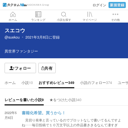
新規登録
ログイン
KADOKAWA Group
ホーム
ランキング
小説を探す
マイページ
その他
スエコウ
@suekou
2021年3月8日
に登録
異世界ファンタジー
フォロー
共有
ホーム
小説
10
おすすめレビュー
349
小説のフォロー
374
ユー
レビューを書いた小説
9
★をつけた小説
340
2022年5
書籍化希望。買うから！
月6日
見切り発車と言っているのでプロットなしで書いてるんですよ
ね……毎日投稿で１０万文字以上の作品書ききるなんて凄すぎ