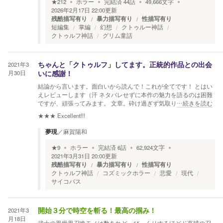
★
212
ホラー
完結済
44
話
49,666
文字
2026年2月17日 22:00
更新
残酷描写有り
暴力描写有り
性描写有り
短編集
掌編
幻想
クトゥルー神話
クトゥルフ神話
グリム童話
2021年3
ちゃんと「クトゥルフ」してます。正統的作品との出会
月30日
いに感謝！
結論から言います。面白いから読んで！これが全てです！ とはい
えレビューします（汗 ネタバレせずに本作の魅力を語るのは困難
ですが、頑張ってみます。 文章。砕け過ぎず気取り
…続きを読む
★★★
Excellent!!!
夢現
／
麻賀陽和
★
9
ホラー
完結済
6
話
62,924
文字
2021年3月31日 20:00
更新
残酷描写有り
暴力描写有り
性描写有り
クトゥルフ神話
コズミックホラー
悲愛
現代
サイコパス
2021年3
開始３分で時空を斬る！最高の掴み！
月18日