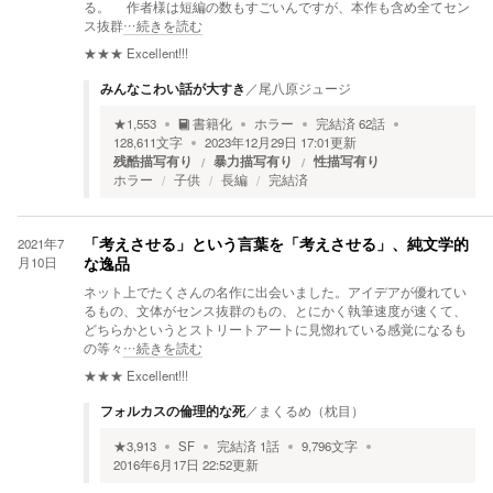
る。 作者様は短編の数もすごいんですが、本作も含め全てセン
ス抜群
…続きを読む
★★★
Excellent!!!
みんなこわい話が大すき
／
尾八原ジュージ
★
1,553
書籍化
ホラー
完結済
62
話
128,611
文字
2023年12月29日 17:01
更新
残酷描写有り
暴力描写有り
性描写有り
ホラー
子供
長編
完結済
2021年7
「考えさせる」という言葉を「考えさせる」、純文学的
月10日
な逸品
ネット上でたくさんの名作に出会いました。アイデアが優れてい
るもの、文体がセンス抜群のもの、とにかく執筆速度が速くて、
どちらかというとストリートアートに見惚れている感覚になるも
の等々
…続きを読む
★★★
Excellent!!!
フォルカスの倫理的な死
／
まくるめ（枕目）
★
3,913
SF
完結済
1
話
9,796
文字
2016年6月17日 22:52
更新