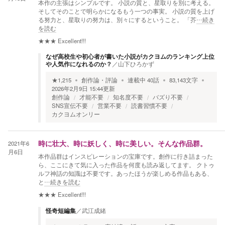
本作の主張はシンプルです。 小説の質と、星取りを別に考える。
そしてそのことで明らかになるもう一つの事実。 小説の質を上げ
る努力と、星取りの努力は、別々にするということ。 「芥
…続き
を読む
★★★
Excellent!!!
なぜ高校生や初心者が書いた小説がカクヨムのランキング上位
や人気作になれるのか？
／
山下ひろかず
★
1,215
創作論・評論
連載中
40
話
83,143
文字
2026年2月9日 15:44
更新
創作論
才能不要
知名度不要
バズり不要
SNS宣伝不要
営業不要
読書習慣不要
カクヨムオンリー
2021年6
時に壮大、時に妖しく、時に美しい。そんな作品群。
月6日
本作品群はインスピレーションの宝庫です。創作に行き詰まった
ら、ここにきて気に入った作品を何度も読み返してます。 クトゥ
ルフ神話の知識は不要です。あったほうが楽しめる作品もある、
と
…続きを読む
★★★
Excellent!!!
怪奇短編集
／
武江成緒