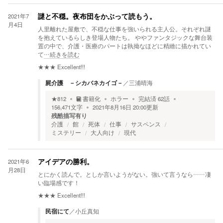
2021年7
謎と不穏。夜布団をかぶって読もう。
月4日
人里離れた屋敷で、不穏な仕事を強いられる主人公。それぞれ謎
を抱えているらしき登場人物たち。 ややファンタジックな舞台装
置の中で、介護・医療のパートは執拗なほどに精緻に描かれてい
て
…続きを読む
★★★
Excellent!!!
屍介護 －シカバネカイゴ－
／
三浦晴海
★
812
書籍化
ホラー
完結済
62
話
156,471
文字
2021年8月16日 20:00
更新
残酷描写有り
介護
館
死体
仕事
サスペンス
ミステリー
大人向け
現代
2021年6
アイデアの勝利。
月28日
とにかく読んで。としか言いようがない。強いて言うなら……凄
い臨場感です！
★★★
Excellent!!!
民宿にて
／
小丘真知