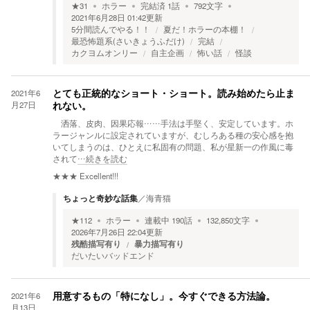
★
31
ホラー
完結済
1
話
792
文字
2021年6月28日 01:42
更新
5分間読んでやる！！
夏だ！ホラーの本棚！
最恐怖題系(さいきょうふだけ)
完結
カクヨムオンリー
自主企画
怖い話
怪談
2021年6
とても正統的なショート・ショート。読み始めたら止ま
月27日
れない。
洒落、皮肉、因果応報……手法は手堅く、安定しています。ホ
ラージャンルに設定されていますが、むしろある種の安心感を抱
いてしまうのは、ひとえに私固有の問題、私が星新一の作風に毒
されて
…続きを読む
★★★
Excellent!!!
ちょっと奇妙な話集
／
海青猫
★
112
ホラー
連載中
190
話
132,850
文字
2026年7月26日 22:04
更新
残酷描写有り
暴力描写有り
だいたいバッドエンド
2021年6
用意するもの「特になし」。今すぐできる方法論。
月13日