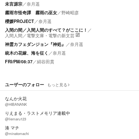
未言源宗
／
奈月遥
霧雨市怪奇譚 霧雨の巫女
／
野崎昭彦
櫻媛PROJECT
／
奈月遥
入間の間／入間人間のすべて？がここに！
／
入間人間
／
電撃文庫・電撃の新文芸
神霊カフェダンジョン『神処』
／
奈月遥
統木の花嫁、海を征く
／
奈月遥
FRI/PM/08:37
／
絹谷田貫
ユーザーのフォロー
もっと見る
なんか火花
@HIBANANK
りえまる・ラストメモリア連載中
@liemaru123
湊 マチ
@minatomachi