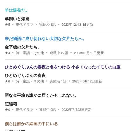
羊は爆発だ。
羊飼いと爆発
★
5
現代ドラマ
完結済
1
話
2023年12月31日
更新
未だ物語に成り切れない大切な欠片たちへ。
金平糖の欠片たち。
★
4
詩・童話・その他
連載中
27
話
2023年6月12日
更新
ひとめぐりぶんの春夜と名をつける 小さくなったイモリの白腹
ひとめぐりぶんの春夜
★
6
詩・童話・その他
完結済
1
話
2023年6月12日
更新
歪な金平糖も誰かに届くかもしれない。
短編箱
★
0
現代ドラマ
連載中
9
話
2022年7月22日
更新
僕らは誰かの絵画の中にいる