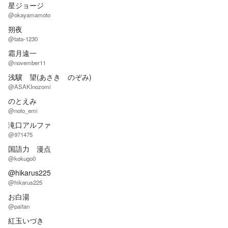
星ジョージ
@okayamamoto
朔夜
@tata-1230
霜月遠一
@november11
浅驥 望(あさき のぞみ)
@ASAKInozomi
のとえみ
@noto_emi
滝口アルファ
@971475
国語力 漫点
@kokugo0
@hikarus225
@hikarus225
お白湯
@paitan
紅玉いづき