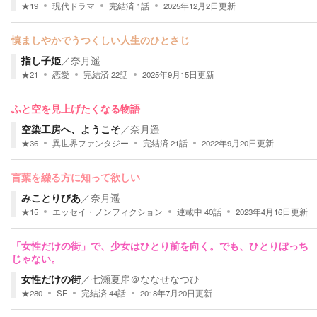
★
19
現代ドラマ
完結済
1
話
2025年12月2日
更新
慎ましやかでうつくしい人生のひとさじ
指し子姫
／
奈月遥
★
21
恋愛
完結済
22
話
2025年9月15日
更新
ふと空を見上げたくなる物語
空染工房へ、ようこそ
／
奈月遥
★
36
異世界ファンタジー
完結済
21
話
2022年9月20日
更新
言葉を繰る方に知って欲しい
みことりびあ
／
奈月遥
★
15
エッセイ・ノンフィクション
連載中
40
話
2023年4月16日
更新
「女性だけの街」で、少女はひとり前を向く。でも、ひとりぼっち
じゃない。
女性だけの街
／
七瀬夏扉＠ななせなつひ
★
280
SF
完結済
44
話
2018年7月20日
更新