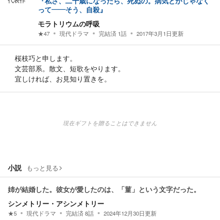
代表作
『私さ、二十歳になったら、死ぬの。病気とかじゃなく
って――そう、自殺』
モラトリウムの呼吸
★
47
現代ドラマ
完結済
1
話
2017年3月1日
更新
桜枝巧と申します。
文芸部系。散文、短歌をやります。
宜しければ、お見知り置きを。
現在ギフトを贈ることはできません
小説
もっと見る
姉が結婚した。彼女が愛したのは、「菫」という文字だった。
シンメトリー・アシンメトリー
★
5
現代ドラマ
完結済
8
話
2024年12月30日
更新