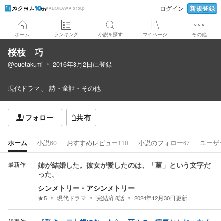
新規登録
ログイン
KADOKAWA Group
ホーム
ランキング
小説を探す
マイページ
その他
桜枝 巧
@ouetakumi
2016年3月2日
に登録
現代ドラマ
詩・童話・その他
フォロー
共有
ホーム
小説
60
おすすめレビュー
110
小説のフォロー
67
ユーザ
最新作
姉が結婚した。彼女が愛したのは、「菫」という文字だ
った。
シンメトリー・アシンメトリー
★
5
現代ドラマ
完結済
8
話
2024年12月30日
更新