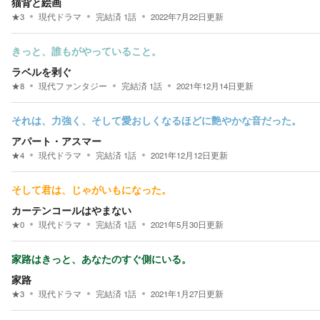
猫背と絵画
★
3
現代ドラマ
完結済
1
話
2022年7月22日
更新
きっと、誰もがやっていること。
ラベルを剥ぐ
★
8
現代ファンタジー
完結済
1
話
2021年12月14日
更新
それは、力強く、そして愛おしくなるほどに艶やかな音だった。
アパート・アスマー
★
4
現代ドラマ
完結済
1
話
2021年12月12日
更新
そして君は、じゃがいもになった。
カーテンコールはやまない
★
0
現代ドラマ
完結済
1
話
2021年5月30日
更新
家路はきっと、あなたのすぐ側にいる。
家路
★
3
現代ドラマ
完結済
1
話
2021年1月27日
更新