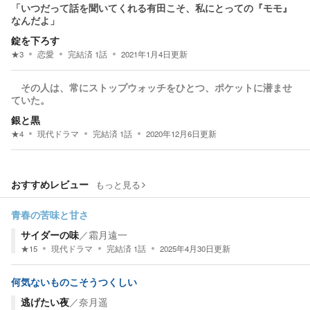
「いつだって話を聞いてくれる有田こそ、私にとっての『モモ』
なんだよ」
錠を下ろす
★
3
恋愛
完結済
1
話
2021年1月4日
更新
その人は、常にストップウォッチをひとつ、ポケットに潜ませ
ていた。
銀と黒
★
4
現代ドラマ
完結済
1
話
2020年12月6日
更新
おすすめレビュー
もっと見る
青春の苦味と甘さ
サイダーの味
／
霜月遠一
★
15
現代ドラマ
完結済
1
話
2025年4月30日
更新
何気ないものこそうつくしい
逃げたい夜
／
奈月遥