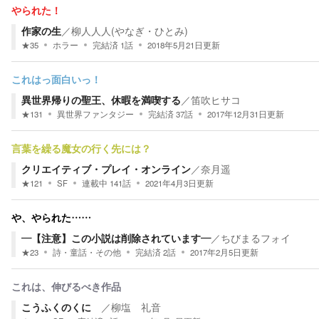
やられた！
作家の生
／
柳人人人(やなぎ・ひとみ)
★
35
ホラー
完結済
1
話
2018年5月21日
更新
これはっ面白いっ！
異世界帰りの聖王、休暇を満喫する
／
笛吹ヒサコ
★
131
異世界ファンタジー
完結済
37
話
2017年12月31日
更新
言葉を繰る魔女の行く先には？
クリエイティブ・プレイ・オンライン
／
奈月遥
★
121
SF
連載中
141
話
2021年4月3日
更新
や、やられた……
―【注意】この小説は削除されています―
／
ちびまるフォイ
★
23
詩・童話・その他
完結済
2
話
2017年2月5日
更新
これは、伸びるべき作品
こうふくのくに
／
柳塩 礼音