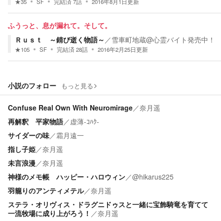
★
35
SF
完結済
7
話
2016年8月1日
更新
ふうっと、息が漏れて。そして。
Ｒｕｓｔ ～錆び逝く物語～
／
雪車町地蔵@心霊バイト発売中！
★
105
SF
完結済
28
話
2016年2月25日
更新
小説のフォロー
もっと見る
Confuse Real Own With Neuromirage
／
奈月遥
再解釈 平家物語
／
虚薄-ｺﾊｸ-
サイダーの味
／
霜月遠一
指し子姫
／
奈月遥
未言浪漫
／
奈月遥
神様のメモ帳 ハッピー・ハロウィン
／
@hikarus225
羽籠りのアンティメテル
／
奈月遥
ステラ・オリヴィス・ドラグニドゥスと一緒に宝飾騎竜を育てて
一流牧場に成り上がろう！
／
奈月遥