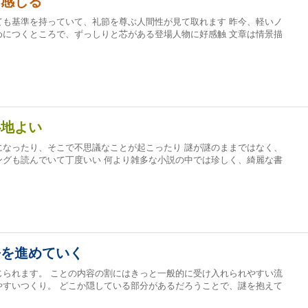
を感じる
ても基準を持っていて、礼節を尊ぶ人間性が見て取れます 昨今、軽いノ
めにつくところで、ずっしりと芯がある登場人物に好感触 文章は情景描
心地よい
になったり、そこで不思議なことが起こったり 謎が謎のままではなく、
ングも読んでいて丁度いい 何より雑多な小説の中では珍しく、綺麗な書
語を進めていく
じられます。 ことの内容の割にはきっと一般的に受け入れられやすい流
やすいつくり。 どこか隠している部分があるだろうことで、謎を抱えて