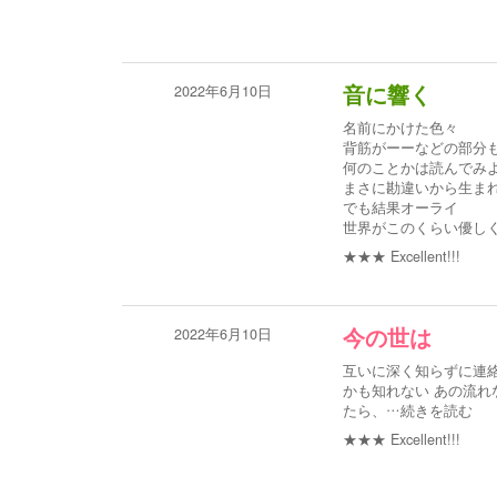
2022年6月10日
音に響く
名前にかけた色々
背筋がーーなどの部分
何のことかは読んでみ
まさに勘違いから生ま
でも結果オーライ
世界がこのくらい優し
★★★
Excellent!!!
2022年6月10日
今の世は
互いに深く知らずに連
かも知れない あの流れ
たら、
…続きを読む
★★★
Excellent!!!