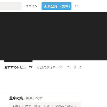
ログイン
新規登録
（無料）
おすすめレビュー
27
小説のフォロー
30
ユーザーのフォロー
9705
董卓の娘
／
神奈いです
★
827
歴史・時代・伝奇
完結済
190
話