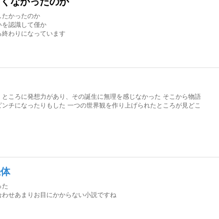
たくなかったのか
したかったのか
いを認識して僅か
る終わりになっています
くところに発想力があり、その誕生に無理を感じなかった そこから物語
ピンチになったりもした 一つの世界観を作り上げられたところが見どこ
機体
った
合わせあまりお目にかからない小説ですね