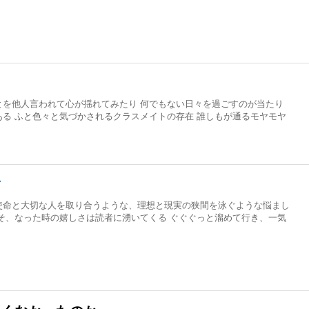
とを他人言われて心が揺れてみたり 何でもない日々を過ごすのが当たり
る ふと色々と気づかされるクラスメイトの存在 誰しもが通るモヤモヤ
方
使命と大切な人を取り合うような、理想と現実の狭間を泳ぐような悩まし
そ、なった時の嬉しさは読者に湧いてくる ぐぐぐっと溜めて行き、一気