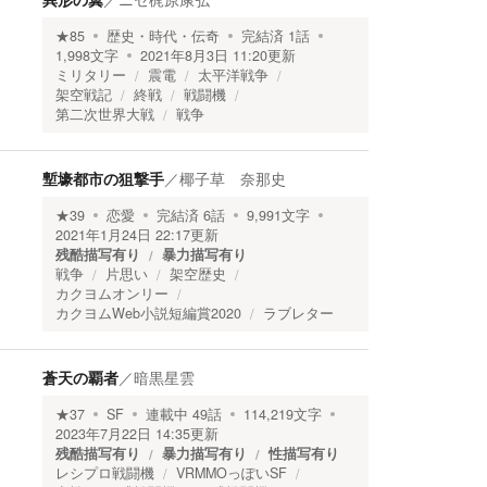
★
85
歴史・時代・伝奇
完結済
1
話
1,998
文字
2021年8月3日 11:20
更新
ミリタリー
震電
太平洋戦争
架空戦記
終戦
戦闘機
第二次世界大戦
戦争
塹壕都市の狙撃手
／
椰子草 奈那史
★
39
恋愛
完結済
6
話
9,991
文字
2021年1月24日 22:17
更新
残酷描写有り
暴力描写有り
戦争
片思い
架空歴史
カクヨムオンリー
カクヨムWeb小説短編賞2020
ラブレター
蒼天の覇者
／
暗黒星雲
★
37
SF
連載中
49
話
114,219
文字
2023年7月22日 14:35
更新
残酷描写有り
暴力描写有り
性描写有り
レシプロ戦闘機
VRMMOっぽいSF