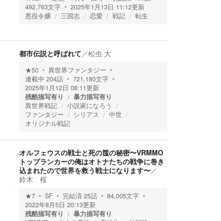
492,763
文字
2025年1月13日 11:12
更新
悪役令嬢
三国志
恋愛
戦記
転生
都市伝説と呼ばれて
／
松虫 大
★
50
異世界ファンタジー
連載中
204
話
721,180
文字
2025年1月12日 08:11
更新
残酷描写有り
暴力描写有り
異世界戦記
小説家になろう
ファンタジー
シリアス
中世
オリジナル戦記
オルフェウスの戦士と死の筺の秘密〜VRMMO
トップランカーの俺はオトナたちの戦争に巻き
込まれたので世界を救う戦士になります〜
／
鈴木 桜
★
7
SF
完結済
25
話
84,005
文字
2022年8月5日 20:13
更新
残酷描写有り
暴力描写有り