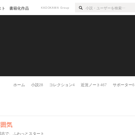
スト
書籍化作品
KADOKAWA Group
ホーム
小説
28
コレクション
4
近況ノート
467
サポーター
6
雰囲気
国志で、ふわっとスタート