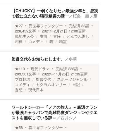
【CHUCKY】―弱くなりたい最強少年と、忠実
で役に立たない猫型精霊の話―
／
桜良 壽ノ丞
★
27
異世界ファンタジー
完結済
88
話
228,439
文字
2021年2月21日 12:08
更新
現地主人公
友情
冒険
どんでん返し
相棒
コメディ
猫
精霊
監督交代をお知らせします。
／
冬華
★
110
現代ドラマ
完結済
238
話
203,301
文字
2022年11月26日 21:39
更新
プロ野球
監督交代
スポーツジャンル
コメディ
カクヨムオンリー
日記
妄想
現代日本
ワールドシーカー『ノアの旅人』～底辺クラン
が最強キャラバンで高難易度ダンジョンやクエ
ストを無双している譚～
／
西井シノ
★
58
異世界ファンタジー