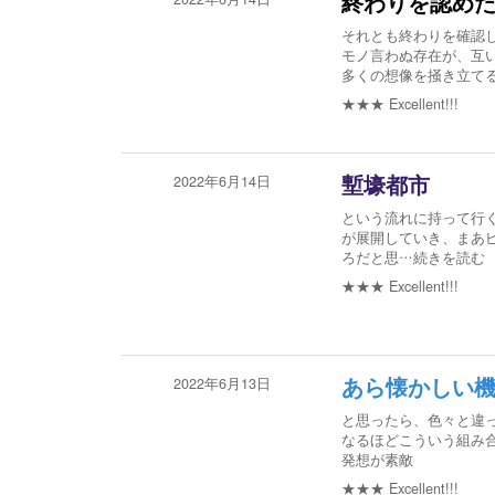
終わりを認め
それとも終わりを確認
モノ言わぬ存在が、互
多くの想像を掻き立て
★★★
Excellent!!!
2022年6月14日
塹壕都市
という流れに持って行
が展開していき、まあ
ろだと思
…続きを読む
★★★
Excellent!!!
2022年6月13日
あら懐かしい
と思ったら、色々と違
なるほどこういう組み
発想が素敵
★★★
Excellent!!!