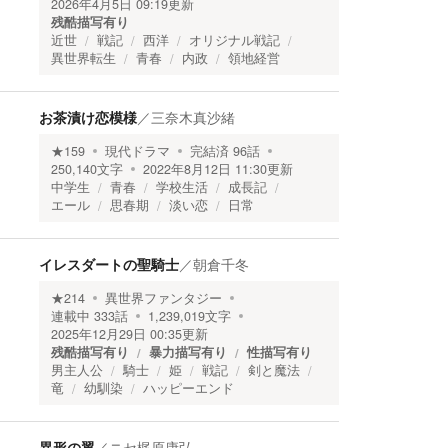
2026年4月5日 09:19
更新
残酷描写有り
近世
戦記
西洋
オリジナル戦記
異世界転生
青春
内政
領地経営
お茶漬け恋模様
／
三奈木真沙緒
★
159
現代ドラマ
完結済
96
話
250,140
文字
2022年8月12日 11:30
更新
中学生
青春
学校生活
成長記
エール
思春期
淡い恋
日常
イレスダートの聖騎士
／
朝倉千冬
★
214
異世界ファンタジー
連載中
333
話
1,239,019
文字
2025年12月29日 00:35
更新
残酷描写有り
暴力描写有り
性描写有り
男主人公
騎士
姫
戦記
剣と魔法
竜
幼馴染
ハッピーエンド
異形の翼
／
ニセ梶原康弘