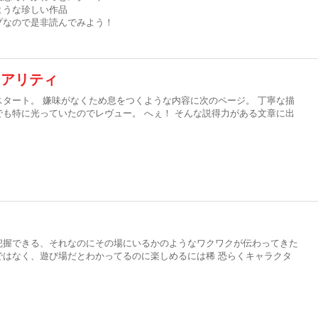
ような珍しい作品
プなので是非読んでみよう！
リアリティ
タート。 嫌味がなくため息をつくような内容に次のページ。 丁寧な描
も特に光っていたのでレヴュー。 へぇ！ そんな説得力がある文章に出
把握できる、それなのにその場にいるかのようなワクワクが伝わってきた
ではなく、遊び場だとわかってるのに楽しめるには稀 恐らくキャラクタ