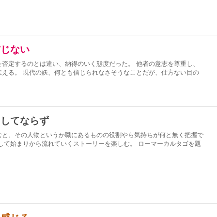
信じない
を否定するのとは違い、納得のいく態度だった。 他者の意志を尊重し、
伝える。 現代の妖、何とも信じられなさそうなことだが、仕方ない目の
にしてならず
むと、その人物というか職にあるものの役割やら気持ちが何と無く把握で
して始まりから流れていくストーリーを楽しむ。 ローマーカルタゴを題