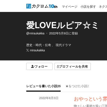
マイページ
小説を探す
ネク
愛LOVEルピア☆ミ
@miraukakka
2022年5月9日
に登録
歴史・時代・伝奇
現代ドラマ
miraukakka
フォロー
プロフィールを共有
レビューを書いた小説
25
★をつけた小説
2
2022年8月3日
おやっという
物々しい素材が多い三