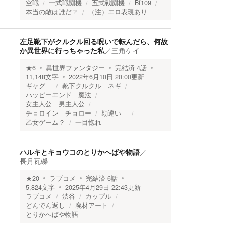
空戦
一式戦闘機
五式戦闘機
Bf109
本当の敵は誰だ？
（注）エロ表現あり
左足靴下がクルクル回る呪いで転んだら、何故
か異世界に行っちゃった私
／
三角ケイ
★
6
異世界ファンタジー
完結済
4
話
11,148
文字
2022年6月10日 20:00
更新
ギャグ
靴下クルクル ネギ
ハッピーエンド 魔法
女主人公 男主人公
チョロイン チョロー
勘違い
乙女ゲーム？
一目惚れ
ハルキとキョウコのとりかへばや物語
／
長月瓦礫
★
20
ラブコメ
完結済
6
話
5,824
文字
2025年4月29日 22:43
更新
ラブコメ
渋谷
カップル
どんでん返し
廃材アート
とりかへばや物語