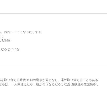
も、おお……ってなったりする
よう
れる物語
くなるとイイな
絡を取り合える時代 名前の響きが同じなら、案外取り違えることもある
ならば、一人間違えたら二組がそうなるだろうなあ 直接連絡先交換をし