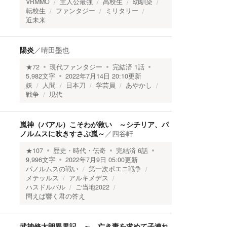
VRMMO
主人公最強
高校生
幼馴染
転校生
ファンタジー
ミリタリー
近未来
陽炎
／
晴田墨也
★
72
現代ファンタジー
完結済
1
話
5,982
文字
2022年7月14日 20:10
更新
妖
人間
日本刀
学芸員
あやかし
戦争
現代
嵐神（バアル）こそわが救い ～シチリア、パ
ノルムスに吹きすさぶ嵐～
／
四谷軒
★
107
歴史・時代・伝奇
完結済
6
話
9,996
文字
2022年7月9日 05:00
更新
パノルムスの戦い
第一次ポエニ戦争
メテッルス
アルキメデス
ハスドルバル
ご当地2022
問えば響く君の答え
武神修太朗異界記 ～ 亡き妻を求めて子連れ