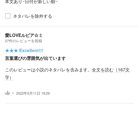
本文あり
日付が新しい順
ネタバレを除外する
愛LOVEルピア☆ミ
27
件の
レビューを投稿
★★★
Excellent!!!
言葉選びの雰囲気が出ています
このレビューは小説のネタバレを含みます。
全文を読む（
167
文
字）
2022年5月11日 19:29