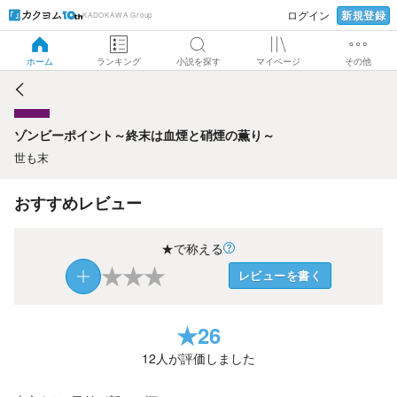
新規登録
ログイン
KADOKAWA Group
ゾンビーポイント～終末は血煙と硝煙の薫り～
ホーム
ランキング
小説を探す
マイページ
その他
ゾンビーポイント～終末は血煙と硝煙の薫り～
世も末
おすすめレビュー
★で称える
★
★
★
レビューを書く
★
26
12
人が評価しました