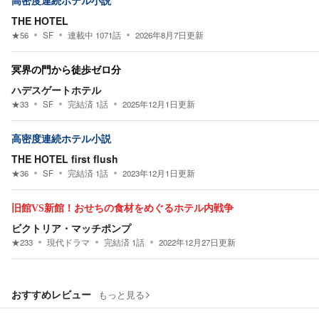
高密度連続ホテル小説
THE HOTEL
★
56
SF
連載中
1071
話
2026年8月7日
更新
冥界の門から徒歩ゼロ分
ハデスゲートホテル
★
33
SF
完結済
1
話
2025年12月1日
更新
高密度連続ホテル小説
THE HOTEL first flush
★
36
SF
完結済
1
話
2023年12月1日
更新
旧館VS新館！おせちの食材をめぐるホテル内戦争
ビクトリア・マッチポンプ
★
233
現代ドラマ
完結済
1
話
2022年12月27日
更新
おすすめレビュー
もっと見る