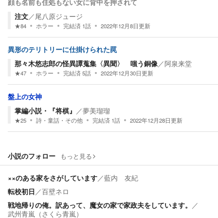
顔も名前も住処もない女に背中を押されて
注文
／
尾八原ジュージ
★
84
ホラー
完結済
1
話
2022年12月8日
更新
異形のテリトリーに仕掛けられた罠
那々木悠志郎の怪異譚蒐集〈異聞〉 嗤う銅像
／
阿泉来堂
★
47
ホラー
完結済
5
話
2022年12月30日
更新
盤上の女神
掌編小説・『将棋』
／
夢美瑠瑠
★
25
詩・童話・その他
完結済
1
話
2022年12月28日
更新
小説のフォロー
もっと見る
××のある家をさがしています
／
藍内 友紀
転校初日
／
百壁ネロ
戦地帰りの俺。訳あって、魔女の家で家政夫をしています。
／
武州青嵐（さくら青嵐）