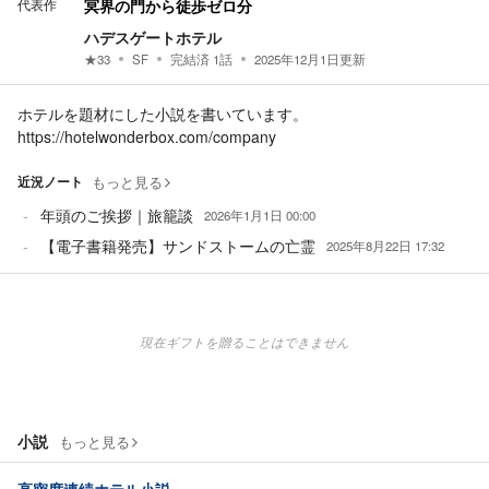
代表作
冥界の門から徒歩ゼロ分
ハデスゲートホテル
★
33
SF
完結済
1
話
2025年12月1日
更新
ホテルを題材にした小説を書いています。
https://hotelwonderbox.com/company
近況ノート
もっと見る
年頭のご挨拶｜旅籠談
2026年1月1日 00:00
【電子書籍発売】サンドストームの亡霊
2025年8月22日 17:32
現在ギフトを贈ることはできません
小説
もっと見る