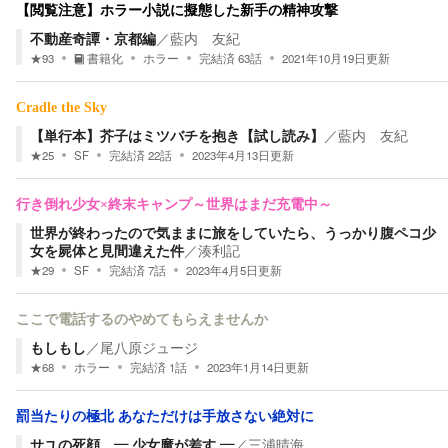
【閲覧注意】ホラー小説に擬態した新手の精神攻撃
不動産奇譚・京都編
／
藍内 友紀
★
93
書籍化
ホラー
完結済
63
話
2021年10月19日
更新
Cradle the Sky
【単行本】芥子はミツバチを抱き【試し読み】
／
藍内 友紀
★
25
SF
完結済
22
話
2023年4月13日
更新
行き倒れ少女×終末キャンプ～世界はまだ充電中～
世界が終わったので気ままに旅をしていたら、うっかり腹ペコ少
女を屍体と見間違えた件
／
湊利記
★
29
SF
完結済
7
話
2023年4月5日
更新
ここで電話するのやめてもらえませんか
もしもし
／
尾八原ジュージ
★
68
ホラー
完結済
1
話
2023年1月14日
更新
罰当たりの極北 あなただけは手放さない絶対に
サユの死顔 ― 少女魔が差す ―
／
三浦晴海