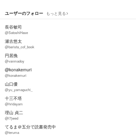
ユーザーのフォロー
もっと見る
長谷敏司
@SatoshiHase
瀬古悠太
@barista_cof_book
円居挽
@vanmadoy
@konakemuri
@konakemuri
山口優
@yu_yamaguchi_
十三不塔
@hridayam
理山 貞二
@l7jwed
てるま＠五分で読書発売中
@teruma