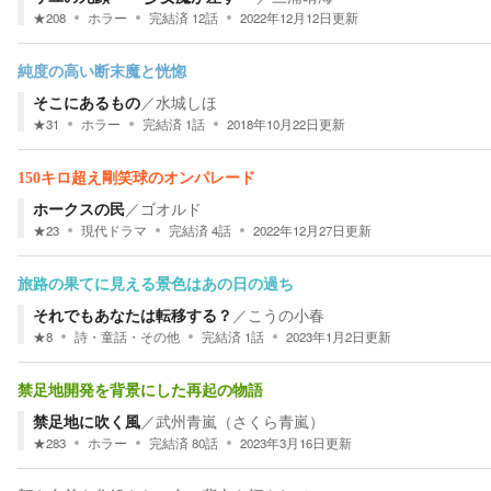
★
208
ホラー
完結済
12
話
2022年12月12日
更新
純度の高い断末魔と恍惚
そこにあるもの
／
水城しほ
★
31
ホラー
完結済
1
話
2018年10月22日
更新
150キロ超え剛笑球のオンパレード
ホークスの民
／
ゴオルド
★
23
現代ドラマ
完結済
4
話
2022年12月27日
更新
旅路の果てに見える景色はあの日の過ち
それでもあなたは転移する？
／
こうの小春
★
8
詩・童話・その他
完結済
1
話
2023年1月2日
更新
禁足地開発を背景にした再起の物語
禁足地に吹く風
／
武州青嵐（さくら青嵐）
★
283
ホラー
完結済
80
話
2023年3月16日
更新