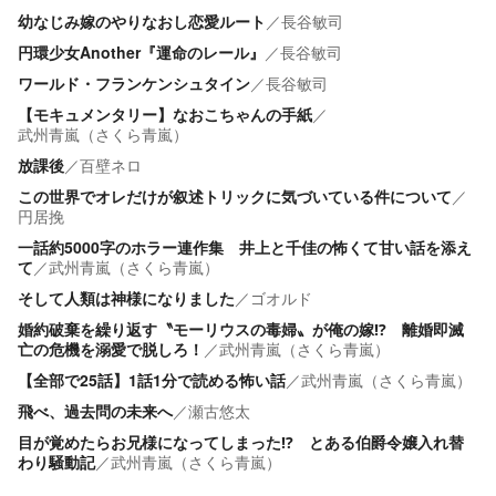
幼なじみ嫁のやりなおし恋愛ルート
／
長谷敏司
円環少女Another『運命のレール』
／
長谷敏司
ワールド・フランケンシュタイン
／
長谷敏司
【モキュメンタリー】なおこちゃんの手紙
／
武州青嵐（さくら青嵐）
放課後
／
百壁ネロ
この世界でオレだけが叙述トリックに気づいている件について
／
円居挽
一話約5000字のホラー連作集 井上と千佳の怖くて甘い話を添え
て
／
武州青嵐（さくら青嵐）
そして人類は神様になりました
／
ゴオルド
婚約破棄を繰り返す〝モーリウスの毒婦〟が俺の嫁⁉ 離婚即滅
亡の危機を溺愛で脱しろ！
／
武州青嵐（さくら青嵐）
【全部で25話】1話1分で読める怖い話
／
武州青嵐（さくら青嵐）
飛べ、過去問の未来へ
／
瀬古悠太
目が覚めたらお兄様になってしまった⁉ とある伯爵令嬢入れ替
わり騒動記
／
武州青嵐（さくら青嵐）