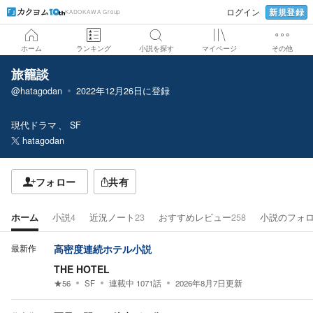
新規登録
ログイン
KADOKAWA Group
ホーム
ランキング
小説を探す
マイページ
その他
旅籠談
@hatagodan
2022年12月26日
に登録
現代ドラマ
SF
hatagodan
フォロー
共有
ホーム
小説
4
近況ノート
23
おすすめレビュー
258
小説のフォ
最新作
高密度連続ホテル小説
THE HOTEL
★
56
SF
連載中
1071
話
2026年8月7日
更新