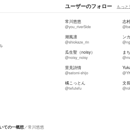
ユーザーのフォロー
もっと
常川悠悠
志
@you_riverSide
@ba
潮風凛
ン
@shiokaze_rin
@ng
み
瓜生聖（noisy）
ま
@noisy_noisy
@ma
里見詩情
Yuk
@satomi-shijo
@YK
橘こっとん
文
@tefutefu
@ro
いての一概想
／
常川悠悠