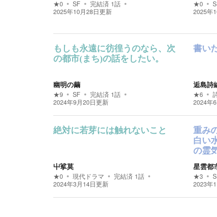
★
0
SF
完結済
1
話
★
0
S
2025年10月28日
更新
2025年
もしも永遠に彷徨うのなら、次
書い
の都市(まち)の話をしたい。
幽明の繭
逅島詩
★
9
SF
完結済
1
話
★
6
2024年9月20日
更新
2024年
絶対に若芽には触れないこと
重み
白い
の霊
屮挲莫
星雲都
★
0
現代ドラマ
完結済
1
話
★
3
S
2024年3月14日
更新
2023年