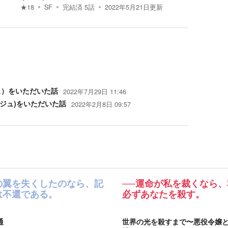
★
18
SF
完結済
5
話
2022年5月21日
更新
ュ）をいただいた話
2022年7月29日 11:46
ラージュ)をいただいた話
2022年2月8日 09:57
の翼を失くしたのなら、記
──運命が私を裁くなら、
は不還である。
必ずあなたを殺す。
通
世界の光を殺すまで〜悪役令嬢