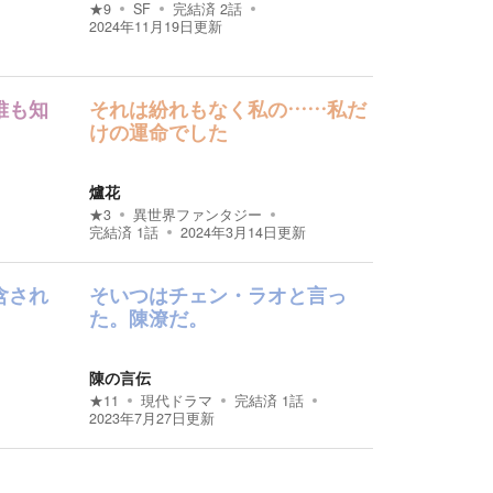
★
9
SF
完結済
2
話
2024年11月19日
更新
誰も知
それは紛れもなく私の……私だ
けの運命でした
爐花
★
3
異世界ファンタジー
完結済
1
話
2024年3月14日
更新
含され
そいつはチェン・ラオと言っ
。
た。陳潦だ。
陳の言伝
★
11
現代ドラマ
完結済
1
話
2023年7月27日
更新