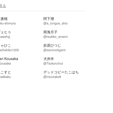
見る
村麦穂
阿下潮
ku-shimura
@a_tongue_shio
ガェヒゥ
雨海月子
awehyj
@tsukiko_amami
ちゃひこ
折原ひつじ
chahiko1205
@sanonotigami
ari Kousaka
犬井作
ousaka
@TsukuruInui
長こすと
デッドコピーたこはち
kakkaku
@mizutako8