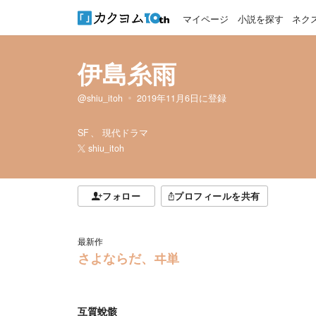
マイページ
小説を探す
ネク
伊島糸雨
@shiu_itoh
2019年11月6日
に登録
SF
現代ドラマ
shiu_itoh
フォロー
プロフィールを共有
最新作
さよならだ、ヰ単
互質蛻骸