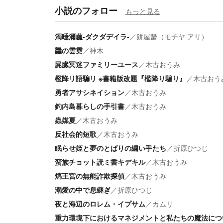
小説のフォロー
もっと見る
濁唾濔蓏-ダクダデイラ-
／
餅屋䖸（モチヤ アリ）
龘の雲霓
／
神木
屍臓冥迷ファミリーユース
／
木古おうみ
檻降リ語騙リ ※書籍版改題『檻降り騙り』
／
木古おう
勇者アサシネイション
／
木古おうみ
釣内島暮らしの手引書
／
木古おうみ
蟲媒夏
／
木古おうみ
反社会的短歌
／
木古おうみ
眠らせ姫と夢のとばりの繍い手たち
／
折原ひつじ
蛮族チョット読ミ書キデキル
／
木古おうみ
熇王宮の無能詐欺探偵
／
木古おうみ
溺愛の中で息継ぎ
／
折原ひつじ
夜と海辺のロレム・イプサム
／
カムリ
重力環境下におけるマネジメントと私たちの魔法につ