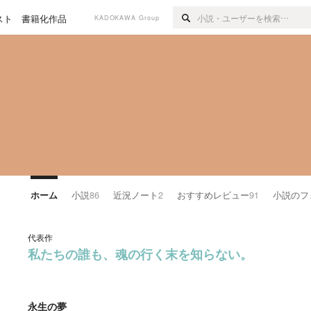
スト
書籍化作品
KADOKAWA Group
ホーム
小説
86
近況ノート
2
おすすめレビュー
91
小説のフ
代表作
私たちの誰も、魂の行く末を知らない。
永生の夢