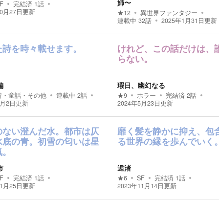
姉〜
F
完結済
1
話
10月27日
更新
★
12
異世界ファンタジー
連載中
32
話
2025年1月31日
更新
た詩を時々載せます。
けれど、この話だけは、
らない。
編
瑕日、幽幻なる
詩・童話・その他
連載中
2
話
★
9
ホラー
完結済
2
話
6月2日
更新
2024年5月23日
更新
のない澄んだ水。都市は仄
靡く髪を静かに抑え、包
水底の青。初雪の匂いは星
る世界の縁を歩んでいく
気。
市
逅渚
F
完結済
1
話
★
6
SF
完結済
1
話
11月25日
更新
2023年11月14日
更新