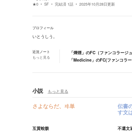
★
0
SF
完結済
1
話
2025年10月28日
更新
プロフィール
いとうしう。
近況ノート
「燁煙」のFC（ファンコラージ
もっと見る
「Medicine」のFC(ファンコ
小説
もっと見る
さよならだ、ヰ単
伝書
す文
互質蛻骸
不還文