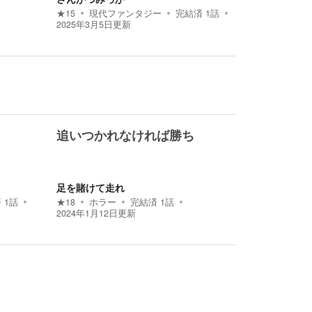
★
15
現代ファンタジー
完結済
1
話
2025年3月5日
更新
追いつかれなければ勝ち
足を賭けて走れ
済
1
話
★
18
ホラー
完結済
1
話
2024年1月12日
更新