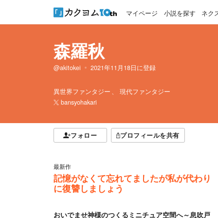
マイページ
小説を探す
ネク
森羅秋
@akitokei
2021年11月18日
に登録
異世界ファンタジー
現代ファンタジー
bansyohakari
フォロー
プロフィールを共有
最新作
記憶がなくて忘れてましたが私が代わり
に復讐しましょう
おいでませ神様のつくるミニチュア空間へ～息吹戸