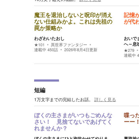
魔王を退治しないと呪印が消え
記憶
ない仕組みかよ。これは先祖の
が代
罠か策略か
わざわいたおし
おいで
へ～息
★
101
異世界ファンタジー
連載中
450
話
2026年8月4日
更新
★
279
連載中
短編
1万文字までの完結したお話。
詳しく見る
ぼくの主さまがいつもごめんな
喋っ
さい！ 見捨てないであげてく
ーー
れませんか？
ぼくの主さまにひと泡吹かせてやりま
裏路地