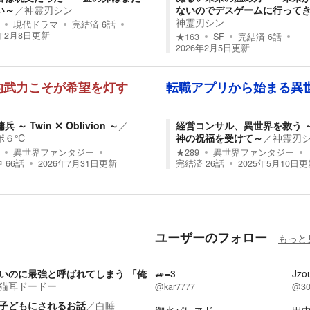
い～
／
神霊刃シン
ないのでデスゲームに行って
神霊刃シン
現代ドラマ
完結済
6
話
6年2月8日
更新
★
163
SF
完結済
6
話
2026年2月5日
更新
的武力こそが希望を灯す
転職アプリから始まる異
 ～ Twin ‪✕‬ Oblivion ～
／
経営コンサル、異世界を救う 
ポ６℃
神の祝福を受けて～
／
神霊刃
異世界ファンタジー
★
289
異世界ファンタジー
中
66
話
2026年7月31日
更新
完結済
26
話
2025年5月10日
更
ユーザーのフォロー
もっと
いのに最強と呼ばれてしまう 「俺
🚙=3
Jzo
猫耳ドードー
@kar7777
@30
子どもにされるお話
／
白睡