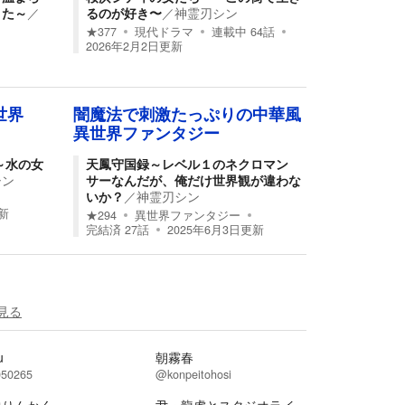
きた～
／
るのが好き〜
／
神霊刃シン
★
377
現代ドラマ
連載中
64
話
2026年2月2日
更新
世界
闇魔法で刺激たっぷりの中華風
異世界ファンタジー
～水の女
天鳳守国録～レベル１のネクロマン
シン
サーなんだが、俺だけ世界観が違わな
いか？
／
神霊刃シン
新
★
294
異世界ファンタジー
完結済
27
話
2025年6月3日
更新
見る
u
朝霧春
50265
@konpeitohosi