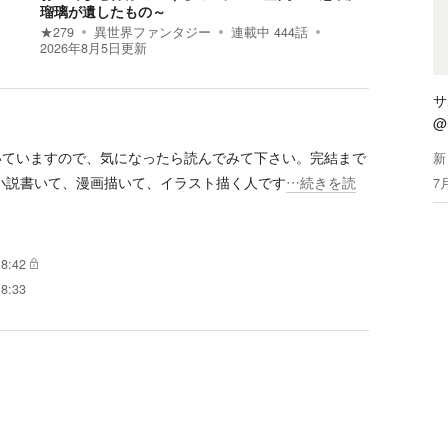
瑠璃が遺したもの～
★
279
異世界ファンタジー
連載中
444
話
2026年8月5日
更新
サ
@m
いていますので、気になったら読んでみて下さい。完結まで
新
 小説書いて、漫画描いて、イラスト描く人です
…続きを読
7
8:42
8:33