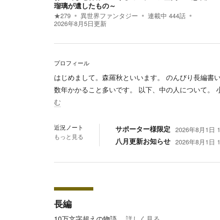
瑠璃が遺したもの～
★
279
異世界ファンタジー
連載中
444
話
2026年8月5日
更新
プロフィール
はじめまして。森羅秋といいます。 のんびり長編書
数年かかること多いです。 以下、中の人について。
む
近況ノート
サポーター様限定
2026年8月1日 1
もっと見る
八月更新お知らせ
2026年8月1日 1
長編
10万文字超えの物語。
詳しく見る