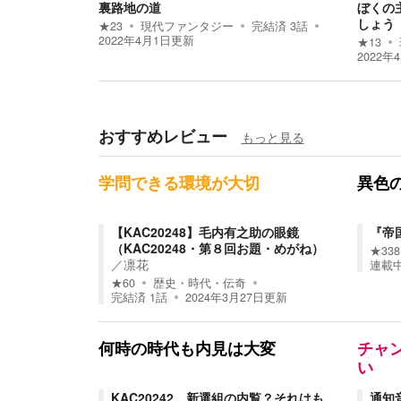
裏路地の道
ぼくの
しょう
★
23
現代ファンタジー
完結済
3
話
2022年4月1日
更新
★
13
2022年
おすすめレビュー
もっと見る
学問できる環境が大切
異色
【KAC20248】毛内有之助の眼鏡
『帝
（KAC20248・第８回お題・めがね）
★
338
／
凛花
連載
★
60
歴史・時代・伝奇
完結済
1
話
2024年3月27日
更新
何時の時代も内見は大変
チャ
い
KAC20242 新選組の内覧？それはも
通知