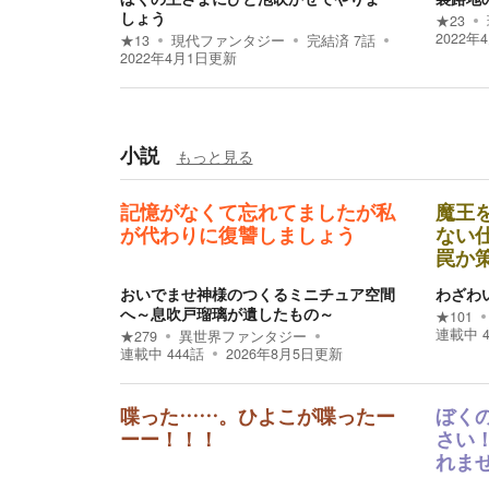
しょう
★
23
2022年
★
13
現代ファンタジー
完結済
7
話
2022年4月1日
更新
小説
もっと見る
記憶がなくて忘れてましたが私
魔王
が代わりに復讐しましょう
ない
罠か
おいでませ神様のつくるミニチュア空間
わざわ
へ～息吹戸瑠璃が遺したもの～
★
101
連載中
★
279
異世界ファンタジー
連載中
444
話
2026年8月5日
更新
喋った……。ひよこが喋ったー
ぼく
ーー！！！
さい
れま