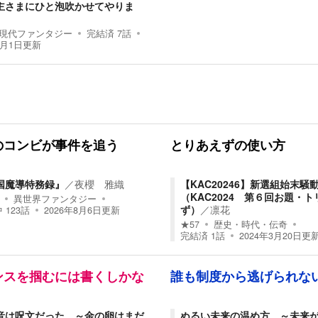
主さまにひと泡吹かせてやりま
現代ファンタジー
完結済
7
話
4月1日
更新
のコンビが事件を追う
とりあえずの使い方
国魔導特務録』
／
夜櫻 雅織
【KAC20246】新選組始末
（KAC2024 第６回お題・ト
異世界ファンタジー
ず）
／
凛花
中
123
話
2026年8月6日
更新
★
57
歴史・時代・伝奇
完結済
1
話
2024年3月20日
更
ンスを掴むには書くしかな
誰も制度から逃げられな
音は呪文だった ～金の卵はまだ
ぬるい未来の温め方 ～未来