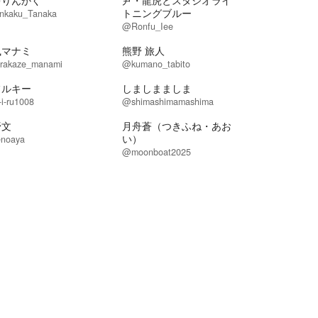
中りんかく
尹・龍虎とスタジオライ
トニングブルー
nkaku_Tanaka
@Ronfu_Iee
風マナミ
熊野 旅人
rakaze_manami
@kumano_tabito
フルキー
しましまましま
i-ru1008
@shimashimamashima
野文
月舟蒼（つきふね・あお
い）
noaya
@moonboat2025