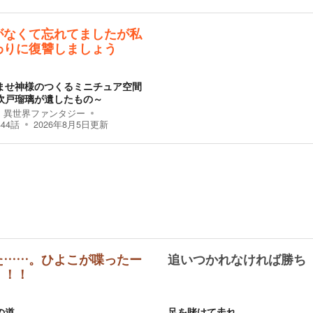
がなくて忘れてましたが私
わりに復讐しましょう
ませ神様のつくるミニチュア空間
吹戸瑠璃が遺したもの～
異世界ファンタジー
444
話
2026年8月5日
更新
た……。ひよこが喋ったー
追いつかれなければ勝ち
！！！
の道
足を賭けて走れ