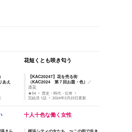
花短くとも咲き匂う
騒動
【KAC20247】花を売る街
リあえ
（KAC2024 第７回お題・色）
／
凛花
★
54
歴史・時代・伝奇
新
完結済
1
話
2024年3月23日
更新
い
十人十色な働く女性
が温まら
桜浜シティの女たち 〜この街で生き