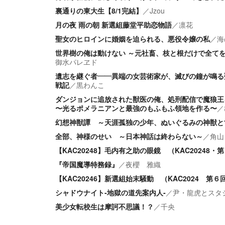
裏通りの東大生【8/1完結】
／
Jzou
月の夜 雨の朝 新選組藤堂平助恋物語
／
凛花
聖女のヒロインに婚姻を迫られる、悪役令嬢の私
／
海
世界樹の俺は動けない ～元社畜、枝と根だけで全て
御水パレヱド
遺志を継ぐ者――異端の女芸術家が、滅びの鐘が鳴る
戦記
／
黒わんこ
ダンジョンに追放された獣医の俺、処刑配信で魔狼王
〜光るポメラニアンと最強のもふもふ領地を作る〜
／
幻想神獣譚 ～天涯孤独の少年、ぬいぐるみの神獣と
全部、神様のせい ～日本神話は終わらない～
／
角山
【KAC20248】毛内有之助の眼鏡 （KAC20248
『帝国魔導特務録』
／
夜櫻 雅織
【KAC20246】新選組始末騒動 （KAC2024 第
シャドウナイト‐地獄の道先案内人‐
／
尹・龍虎とスタ
美少女転校生は摩訶不思議！？
／
千央