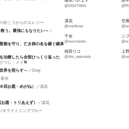
御水パレヱド
田
@032070800
@Ri
凛花
空
の向こうからのエレジー
@rnaribose
@so
を救う。最強にもなりたい～
／
千央
シ
@reonmariko
@re-
聖都を守り、亡き師の名を継ぐ継承
桜田リコ
上
を治療したら全部ひっくり返った
@riko_sakurada
@ue
ひつじ・メイ🐕️
世界を照らす～
／
Gray
 亜衣
・第８回お題・めがね）
／
凛花
６回お題・トリあえず）
／
凛花
ジオライトニングブルー