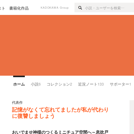
スト
書籍化作品
KADOKAWA Group
ホーム
小説
6
コレクション
2
近況ノート
133
サポーター
1
代表作
記憶がなくて忘れてましたが私が代わり
に復讐しましょう
おいでませ神様のつくるミニチュア空間へ～息吹戸