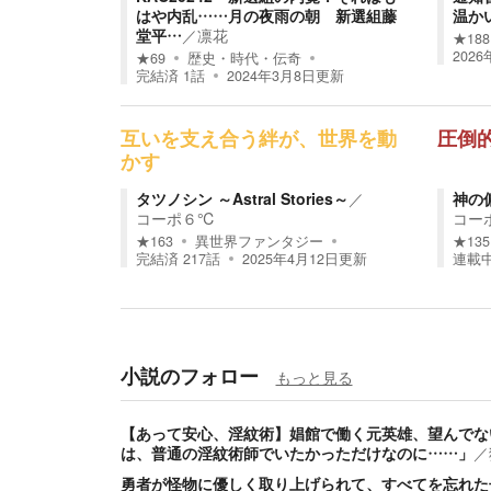
はや内乱……月の夜雨の朝 新選組藤
温か
堂平…
／
凛花
★
188
202
★
69
歴史・時代・伝奇
完結済
1
話
2024年3月8日
更新
互いを支え合う絆が、世界を動
圧倒
かす
タツノシン ～Astral Stories～
／
神の傭兵
コーポ６℃
コー
★
163
異世界ファンタジー
★
135
完結済
217
話
2025年4月12日
更新
連載
小説のフォロー
もっと見る
【あって安心、淫紋術】娼館で働く元英雄、望んでな
は、普通の淫紋術師でいたかっただけなのに……」
／
勇者が怪物に優しく取り上げられて、すべてを忘れた