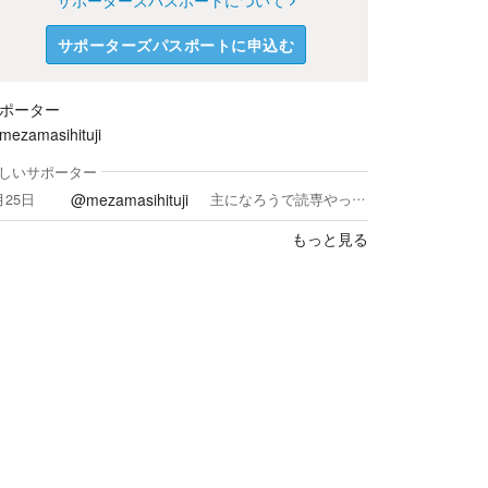
サポーターズパスポートについて
サポーターズパスポートに申込む
ポーター
ezamasihituji
しいサポーター
@mezamasihituji
月25日
主になろうで読専やってましたが楽しませて頂くだけでなく、作者様に還元したくてカクヨムにも来ました。特に気に入った作品の作者様達にはギフト贈らせて頂いています。
もっと見る