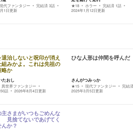
現代ファンタジー
完結済
3
話
★
18
ホラー
完結済
1
話
4月1日
更新
2024年1月12日
更新
を退治しないと呪印が消え
ひな人形は仲間を呼んだ
仕組みかよ。これは先祖の
策略か
いたおし
さんがつみっか
異世界ファンタジー
★
15
現代ファンタジー
完結
450
話
2026年8月4日
更新
2025年3月5日
更新
の主さまがいつもごめんな
！ 見捨てないであげてく
せんか？