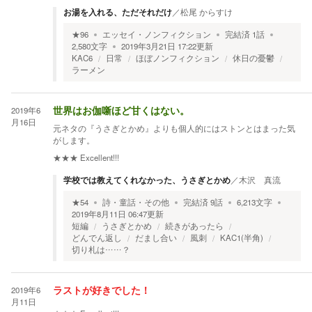
お湯を入れる、ただそれだけ
／
松尾 からすけ
★
96
エッセイ・ノンフィクション
完結済
1
話
2,580
文字
2019年3月21日 17:22
更新
KAC6
日常
ほぼノンフィクション
休日の憂鬱
ラーメン
2019年6
世界はお伽噺ほど甘くはない。
月16日
元ネタの『うさぎとかめ』よりも個人的にはストンとはまった気
がします。
★★★
Excellent!!!
学校では教えてくれなかった、うさぎとかめ
／
木沢 真流
★
54
詩・童話・その他
完結済
9
話
6,213
文字
2019年8月11日 06:47
更新
短編
うさぎとかめ
続きがあったら
どんでん返し
だまし合い
風刺
KAC1(半角)
切り札は……？
2019年6
ラストが好きでした！
月11日