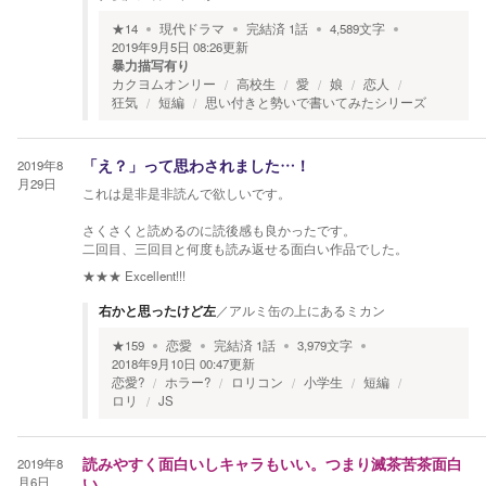
★
14
現代ドラマ
完結済
1
話
4,589
文字
2019年9月5日 08:26
更新
暴力描写有り
カクヨムオンリー
高校生
愛
娘
恋人
狂気
短編
思い付きと勢いで書いてみたシリーズ
2019年8
「え？」って思わされました…！
月29日
これは是非是非読んで欲しいです。
さくさくと読めるのに読後感も良かったです。
二回目、三回目と何度も読み返せる面白い作品でした。
★★★
Excellent!!!
右かと思ったけど左
／
アルミ缶の上にあるミカン
★
159
恋愛
完結済
1
話
3,979
文字
2018年9月10日 00:47
更新
恋愛?
ホラー?
ロリコン
小学生
短編
ロリ
JS
2019年8
読みやすく面白いしキャラもいい。つまり滅茶苦茶面白
月6日
い。