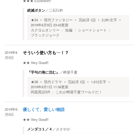
★★★
Excellent!!!
絶滅ボタン
／
二石臼杵
★
34
現代ファンタジー
完結済
1
話
2,281
文字
2019年6月9日 23:43
更新
カクヨムオンリー
短編
ショートショート
ブラックジョーク
2019年6
そういう使い方も…！？
月5日
★★
Very Good!!
『字句の海に沈む』
／
桝屋千夏
★
58
現代ドラマ
完結済
1
話
1,612
文字
2019年6月1日 11:36
更新
同題異話SR
これが桝屋千夏ワールドだ！
2019年6
優しくて、愛しい物語
月5日
★★
Very Good!!
メンダコ１／４
／
ささやか