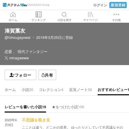
新規登録
ログイン
KADOKAWA Group
ホーム
ランキング
小説を探す
マイページ
その他
湊賀藁友
@Ichougayowai
2019年3月25日
に登録
恋愛
現代ファンタジー
minagawww
フォロー
共有
ホーム
小説
20
コレクション
4
近況ノート
39
おすすめレビュー
レビューを書いた小説
19
★をつけた小説
156
2023年6
不思議を覗き見
月9日
こことは違う、どこかの世界。 ゆったりとしていて不思議なその