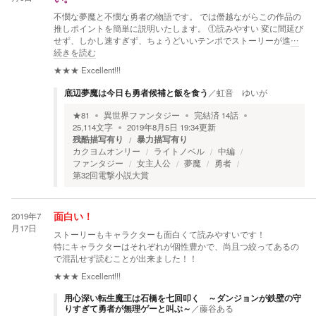
不憫な夢魔と不憫な勇者の物語です。 では僭越ながらこの作品の
推しポイントを簡単に説明いたします。 ①読みやすい 変に間延び
せず、しかし速すぎず、ちょうどいいテンポでストーリーが進
…
続きを読む
★★★
Excellent!!!
底辺夢魔は今日も勇者候補と飯を食う
／
虹音 ゆいが
★
81
異世界ファンタジー
完結済
14
話
25,114
文字
2019年8月5日 19:34
更新
残酷描写有り
暴力描写有り
カクヨムオンリー
ライトノベル
中編
ファンタジー
女主人公
夢魔
勇者
第32回電撃小説大賞
2019年7
面白い！
月17日
ストーリーもキャラクターも面白くて読みやすいです！
特にキャラクターはそれぞれが個性豊かで、尚且つ絞ってあるの
で混乱せず読むことが出来ました！！
★★★
Excellent!!!
用心深い転生魔王は石橋を七回叩く ～ダンジョンが鉄壁の守
りすぎて勇者が無理ゲーと叫ぶ～
／
藤谷ある