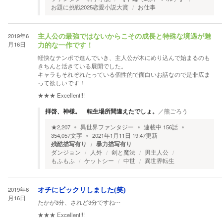
お題に挑戦2025恋愛小説大賞
お仕事
2019年6
主人公の最強ではないからこその成長と特殊な境遇が魅
月16日
力的な一作です！
軽快なテンポで進んでいき、主人公が木にめり込んで始まるのも
きちんと活きている展開でした。
キャラもそれぞれたっている個性的で面白いお話なので是非広ま
って欲しいです！
★★★
Excellent!!!
拝啓、神様。 転生場所間違えたでしょ。
／
熊ごろう
★
2,207
異世界ファンタジー
連載中
156
話
354,057
文字
2021年1月11日 19:47
更新
残酷描写有り
暴力描写有り
ダンジョン
人外
剣と魔法
男主人公
もふもふ
ケットシー
中世
異世界転生
2019年6
オチにビックリしました(笑)
月16日
たかが3分、されど3分ですね…
★★★
Excellent!!!