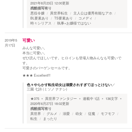
2021年8月23日 12:00
更新
残酷描写有り
悪役令嬢
異世界転生
主人公は優秀有能なアホ
BL要素あり
TS要素あり
コメディ
時々シリアス
執事×お嬢様ではない
2019年5
可愛い
月17日
みんな可愛い。
本当に可愛い。
ぜひ読んでほしいです。ヒロインも登場人物みんなも可愛いで
す。
可愛さのバーゲンセールです。
★★★
Excellent!!!
色々やらかす転生幼女は溺愛されすぎてほっとけない
／
三園 七詩 (ミソノ ナナシ)
★
375
異世界ファンタジー
連載中
1
話
136
文字
2020年6月27日 18:02
更新
残酷描写有り
異世界
グルメ
溺愛
幼女
従魔
モフモフ
転生
まったり