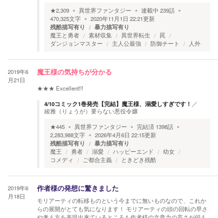
★
2,309
異世界ファンタジー
連載中
239
話
470,325
文字
2020年11月1日 22:21
更新
残酷描写有り
暴力描写有り
魔王と勇者
素材収集
異世界転生
罠
ダンジョンマスター
主人公最強
防御チート
人外
2019年6
魔王様の気持ちが分かる
月21日
★★★
Excellent!!!
4/10コミック1巻発売【完結】魔王様、溺愛しすぎです！
／
綾雅（りょうが）要らない悪役令嬢
★
445
異世界ファンタジー
完結済
1398
話
2,283,988
文字
2026年4月6日 22:15
更新
残酷描写有り
暴力描写有り
魔王
勇者
溺愛
ハッピーエンド
幼女
コメディ
ご都合主義
ときどき残酷
2019年6
作者様の発想に驚きました
月18日
モリアーティの転移ものという今までに無いものなので、これか
らの展開がとても気になります！ モリアーティの頭の回転の早さ
や考え方を表現出来ているところも作者様の文章力の高さが伺え