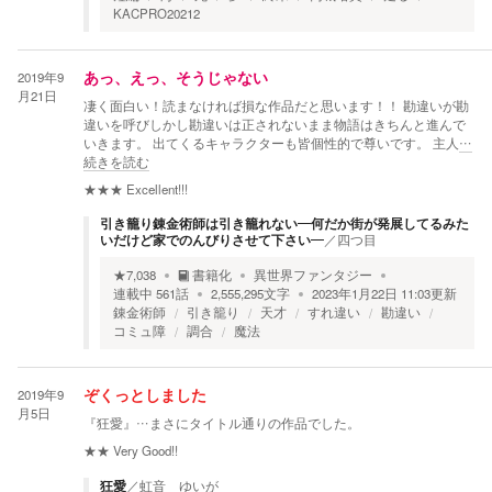
KACPRO20212
2019年9
あっ、えっ、そうじゃない
月21日
凄く面白い！読まなければ損な作品だと思います！！ 勘違いが勘
違いを呼びしかし勘違いは正されないまま物語はきちんと進んで
いきます。 出てくるキャラクターも皆個性的で尊いです。 主人
…
続きを読む
★★★
Excellent!!!
引き籠り錬金術師は引き籠れない―何だか街が発展してるみた
いだけど家でのんびりさせて下さい―
／
四つ目
★
7,038
書籍化
異世界ファンタジー
連載中
561
話
2,555,295
文字
2023年1月22日 11:03
更新
錬金術師
引き籠り
天才
すれ違い
勘違い
コミュ障
調合
魔法
2019年9
ぞくっとしました
月5日
『狂愛』…まさにタイトル通りの作品でした。
★★
Very Good!!
狂愛
／
虹音 ゆいが