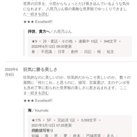
世界の日常を、小窓からちょっとだけ覗き込んでいるような気分
になれます。 八咫乃ぶん様の素敵な世界観でゆっくりできまし
た
…続きを読む
★★★
Excellent!!!
拝啓、貴方へ
／
八咫乃ぶん
★
9
詩・童話・その他
連載中
10
話
948
文字
2023年6月12日 09:00
更新
春
不思議
日常
創作
日記
桜
短文
2023年6
狂気に勝る美しさ
月9日
狂気的なのに美しいのか、狂気的だからこそ美しいのか。 数々の
展開に「何だこれ」と思うのに、描写、言葉選び、文のテンポ等
も含め丁寧に彩られた世界観の美しさに惹き込まれます。 ここ
ま
…続きを読む
★★★
Excellent!!!
海
／
koumoto
★
175
SF
完結済
1
話
3,059
文字
2021年3月12日 07:25
更新
残酷描写有り
短編
海
死
夢
終末
円城塔賞
走る