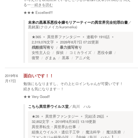
る一
…続きを読む
★★★
Excellent!!!
未来の黒幕系悪役令嬢モリアーティーの異世界完全犯罪白書
／
黒銘菓(クロメイカ/kuromeika)
★
365
異世界ファンタジー
連載中
1910
話
2,319,076
文字
2026年8月7日 07:22
更新
残酷描写有り
暴力描写有り
女性主人公
探偵
コミカライズ
悪役令嬢
復讐
ざまぁ
黒幕
アニメ化
2019年6
面白いです！！
月17日
勉強にもなりますし、その上ヒロインちゃんが可愛いです！
続きも気になります…！
★★
Very Good!!
こちら異世界ウイルス堂
／
烏川 ハル
★
26
異世界ファンタジー
完結済
29
話
32,852
文字
2019年6月30日 13:19
更新
異世界転生・異世界お仕事
組換えウイルス・遺伝子工学
魔法科学
魔法医療
ファンタジー科学小説
【中編（烏川 ハル）】