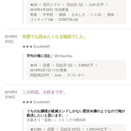
★
25
現代ドラマ
完結済
1
話
3,001
文字
2019年4月25日 19:33
更新
青春
中学校
孤独
さみしさ
いじめ
漫画
コミティア128
COMITIA128
2019年6
何度でも読みたくなる物語でした。
月5日
★★★
Excellent!!!
字句の海に沈む
／
@chauchau
★
35
恋愛
完結済
1
話
3,808
文字
2019年6月1日 11:51
更新
同題異話SR
June
ラブレター
2019年5
この作品、大好きです。
月30日
★★★
Excellent!!!
うちのお嬢様が破滅エンドしかない悪役令嬢のようなので俺が
救済したいと思います。
／
古森きり『追放～』コミック10巻8/28
★
2,384
恋愛
完結済
337
話
1,439,544
文字