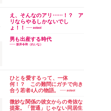
え、そんなのアリ……！？ ア
リならやるしかないでし
ょ！！
だ
aoiaoi
男も出産する時代
坂井令和（れいな）
ひとを愛するって、一体
何！？ この難問にガチで向き
ま
合う若者4人の物語。
aoiaoi
微妙な関係の彼女からの奇抜な
提案。「普通」じゃない同居生