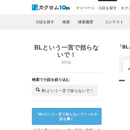
マイページ
小説を探す
ネク
小説を探す
検索
検索履歴
コンテスト
BLという一言で括らな
「
B
いで！
8作品
検索で小説を絞り込む
BLという一言で括らないで！
「
BLという一言で括らないで！
」
の小
説を書く