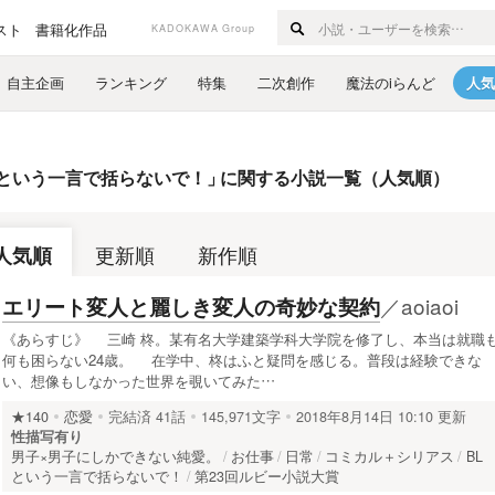
スト
書籍化作品
KADOKAWA Group
自主企画
ランキング
特集
二次創作
魔法のiらんど
人気
Lという一言で括らないで！
」
に関する小説一覧（人気順）
人気順
更新順
新作順
／
aoiaoi
エリート変人と麗しき変人の奇妙な契約
《あらすじ》 三崎 柊。某有名大学建築学科大学院を修了し、本当は就職
何も困らない24歳。 在学中、柊はふと疑問を感じる。普段は経験できな
い、想像もしなかった世界を覗いてみた…
★140
恋愛
完結済
41話
145,971文字
2018年8月14日 10:10 更新
性描写有り
男子×男子にしかできない純愛。
お仕事
日常
コミカル＋シリアス
BL
という一言で括らないで！
第23回ルビー小説大賞