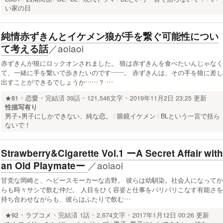
い家の日
純情赤ずきんとイケメン狼が手を繋ぐ可能性につい
／
aoiaoi
て考える話
赤ずきんが狼にロックオンされました。 狼は赤ずきんを食べたいんじゃなく
て、一緒に手を繋いで歩きたいのです——。 赤ずきんは、その手を狼に差し
出すことができるでしょうか……？ …
★81
恋愛
完結済
39話
121,546文字
2019年11月2日 23:25 更新
性描写有り
男子×男子にしかできない、純な恋。
眼鏡イケメン
BLという一言で括ら
ないで！
Strawberry&Cigarette Vol.1 ーA Secret Affair with
／
aoiaoi
an Old Playmateー
甘党な岡崎と、ヘビースモーカーな吉野。 彼らは幼馴染。社会人になってか
らも時々サシで飲む仲だ。 人目をひく容姿と仕事をバリバリこなす有能さを
持ち合わせながらも、彼らはふたりで飲む…
★92
ラブコメ
完結済
1話
2,674文字
2017年1月12日 00:26 更新