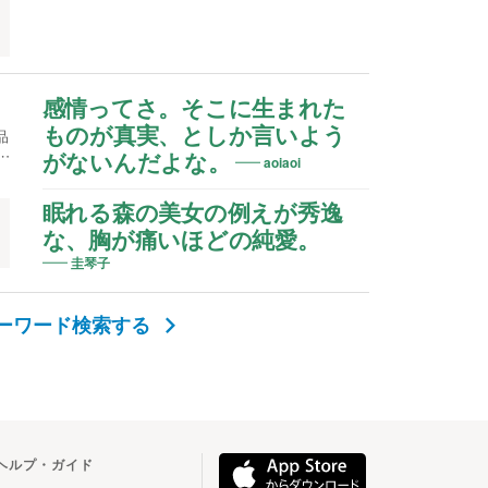
感情ってさ。そこに生まれた
ものが真実、としか言いよう
品
…
がないんだよな。
aoiaoi
眠れる森の美女の例えが秀逸
な、胸が痛いほどの純愛。
圭琴子
キーワード検索する
ヘルプ・ガイド