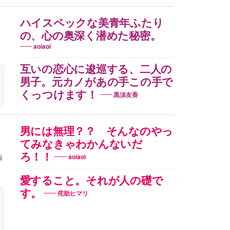
ハイスペックな美青年ふたり
の、心の奥深く潜めた秘密。
aoiaoi
互いの恋心に逡巡する、二人の
男子。元カノがあの手この手で
くっつけます！
黒須友香
男には無理？？ そんなのやっ
てみなきゃわかんないだ
ろ！！
編
aoiaoi
愛すること。それが人の礎で
す。
侘助ヒマリ