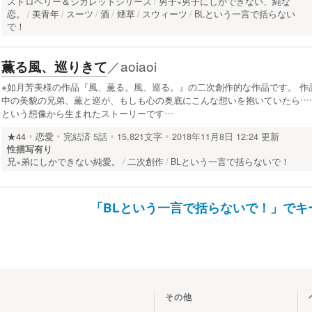
ストロベリー＆シガレットシリーズ
男子×男子にしかできない、純な
恋。
美青年
スーツ
酒
煙草
スウィーツ
BLという一言で括らない
で！
／
aoiaoi
薫る風、巡りきて
※如月芳美様の作品『風、薫る。風、巡る。』の二次創作的な作品です。 作
中の美貌の兄弟、薫と巡が、もしも心の奥底にこんな想いを抱いていたら…
という想像から生まれたストーリーです…
★44
恋愛
完結済
5話
15,821文字
2018年11月8日 12:24 更新
性描写有り
兄×弟にしかできない純愛。
二次創作
BLという一言で括らないで！
「BLという一言で括らないで！」で
その他