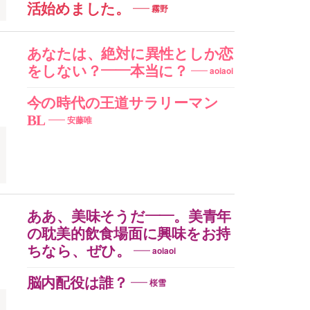
活始めました。
霧野
あなたは、絶対に異性としか恋
をしない？——本当に？
aoiaoi
今の時代の王道サラリーマン
BL
安藤唯
ああ、美味そうだ——。美青年
の耽美的飲食場面に興味をお持
ちなら、ぜひ。
aoiaoi
脳内配役は誰？
桜雪