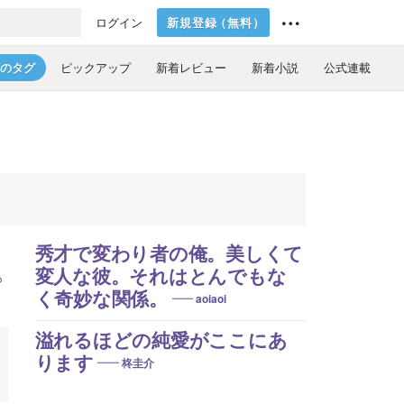
新規登録
（
無料
）
ログイン
のタグ
ピックアップ
新着レビュー
新着小説
公式連載
秀才で変わり者の俺。美しくて
変人な彼。それはとんでもな
も
く奇妙な関係。
aoiaoi
溢れるほどの純愛がここにあ
ります
柊圭介