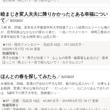
もの世界
BLという一言で括らないで！
睦まじき変人夫夫に降りかかったとある幸福につい
／
aoiaoi
て
三崎 柊、25歳。某有名大学建築学科大学院修了という経歴のエリートな俺
が、思考回路はなかなかの変わり者だ。 一流ハウスメーカー・神岡工務店の
美青年副社長である神岡 樹とは恋人同…
★113
現代ファンタジー
完結済
43話
157,225文字
2022年1月17日 15:34 更新
性描写有り
男子が妊娠！？
男子が出産！？
もしもの世界
修羅場もあるけど
基本
ほっこり
BLという一言で括らないで！
カクヨムコン7
／
aoiaoi
ほんとの春を探してみたら
永瀬拓海、26歳。普通のIT会社の平凡なSE。魅力的な恋人がいて、仕事も
あ順調、普通に幸せな毎日のはず……だったが——。心に入り込んできたの
は、5歳年下の男子大学生、黒崎優だっ…
★97
恋愛
完結済
16話
40,891文字
2016年4月7日 18:17 更新
性描写有り
LGBT
四角関係
GL
BL
現代ドラマ
BLという一言で括らないで！
い