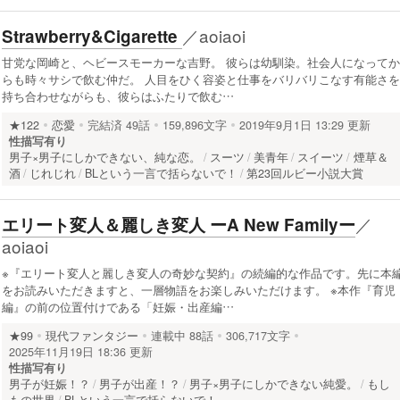
／
aoiaoi
Strawberry&Cigarette
甘党な岡崎と、ヘビースモーカーな吉野。 彼らは幼馴染。社会人になってか
らも時々サシで飲む仲だ。 人目をひく容姿と仕事をバリバリこなす有能さを
持ち合わせながらも、彼らはふたりで飲む…
★122
恋愛
完結済
49話
159,896文字
2019年9月1日 13:29 更新
性描写有り
男子×男子にしかできない、純な恋。
スーツ
美青年
スイーツ
煙草＆
酒
じれじれ
BLという一言で括らないで！
第23回ルビー小説大賞
／
エリート変人＆麗しき変人 ーA New Familyー
aoiaoi
※『エリート変人と麗しき変人の奇妙な契約』の続編的な作品です。先に本
をお読みいただきますと、一層物語をお楽しみいただけます。 ※本作『育児
編』の前の位置付けである「妊娠・出産編…
★99
現代ファンタジー
連載中
88話
306,717文字
2025年11月19日 18:36 更新
性描写有り
男子が妊娠！？
男子が出産！？
男子×男子にしかできない純愛。
もし