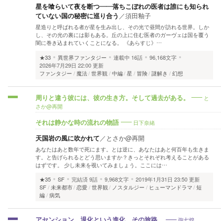
星を喰らいて夜を断つ――落ちこぼれの医者は誰にも知られ
ていない国の秘密に巡り合う
／
須田釉子
星造りと呼ばれる者が星を生み出し、その光で昼間が訪れる世界。しか
し、その光の裏には影もある。丘の上に住む医者のガーヴェは国を覆う
闇に巻き込まれていくことになる。 《あらすじ》…
★33
異世界ファンタジー
連載中
16話
96,168文字
2026年7月29日 22:00 更新
ファンタジー
魔法
世界観
中編
星
冒険
謎解き
幻想
と
周りと違う彼には、彼の生き方。そして過去がある。
さか@再開
日下奈緒
それは静かな時の流れの物語
天国岩の風に吹かれて
／
とさか@再開
あなたはあと数年で死にます。とは逆に、あなたはあと何百年も生きま
す。と告げられるとどう思いますか？きっとそれぞれ考えることがある
はずです。 少し未来を覗いてみましょう。ここには…
★35
SF
完結済
9話
9,968文字
2019年1月31日 23:50 更新
SF
未来都市
恋愛
世界観
ノスタルジー
ヒューマンドラマ
短
編
病気
弥七煌
アセンション。退化という進化、その旅路。