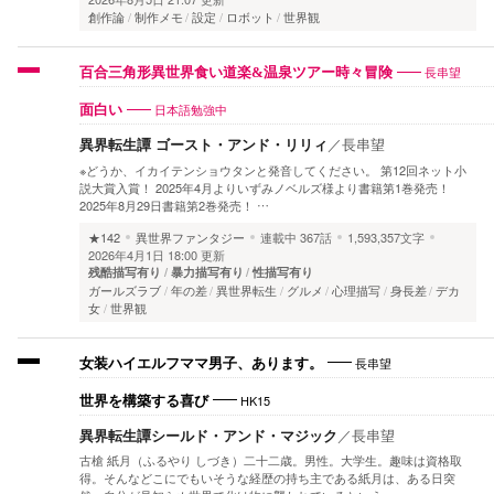
創作論
制作メモ
設定
ロボット
世界観
長串望
百合三角形異世界食い道楽&温泉ツアー時々冒険
日本語勉強中
面白い
異界転生譚 ゴースト・アンド・リリィ
／
長串望
※どうか、イカイテンショウタンと発音してください。 第12回ネット小
説大賞入賞！ 2025年4月よりいずみノベルズ様より書籍第1巻発売！
2025年8月29日書籍第2巻発売！ …
★142
異世界ファンタジー
連載中
367話
1,593,357文字
2026年4月1日 18:00 更新
残酷描写有り
暴力描写有り
性描写有り
ガールズラブ
年の差
異世界転生
グルメ
心理描写
身長差
デカ
女
世界観
長串望
女装ハイエルフママ男子、あります。
HK15
世界を構築する喜び
異界転生譚シールド・アンド・マジック
／
長串望
古槍 紙月（ふるやり しづき）二十二歳。男性。大学生。趣味は資格取
得。そんなどこにでもいそうな経歴の持ち主である紙月は、ある日突