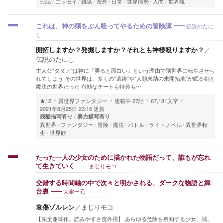
日記
エッセイ
雑談
海外
日常
世界情勢
人間
世界観
伝説のたに
これは、神の頭をぶん殴ってやるための冒険譚
し
開拓しますか？発掘しますか？それとも神様殴りますか？
／
伝説のたにし
主人公"タダノ"は神に『弄ると面白い』という理由で別世界に転生させら
れてしまう その世界は、多くの"遺跡"や"人類未踏の未開拓地"が眠る剣と
魔法の世界だった 有効なチートも特典も…
★12
異世界ファンタジー
連載中
27話
67,181文字
2021年8月25日 23:16 更新
残酷描写有り
暴力描写有り
異世界
ファンタジー
冒険
魔法
バトル
ライトノベル
異世界転
生
世界観
たった一人の少女のために描かれた物語だって、誰もが忘れ
まじりモコ
て生きていく
交錯する時間軸の中で次々と明かされる、ダークな物語と舞
大家一元
台裏
哀傷ゾルレン
／
まじりモコ
【完全趣味作。読みやすさ度外視】 あらゆる危険を察知する少女、誡。