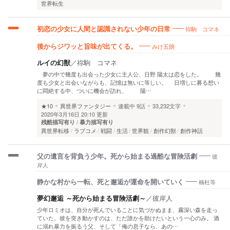
世界転生
祢駒 コマネ
初恋の少女に人間と認識されない少年の日常
みけ五朗
後からジワッと旨味が出てくる。
ルイの幻獣
／
祢駒 コマネ
夢の中で幾度も出会った少女に主人公、日野 陽太は恋をした。 幾
度も少女と出会いながらも、記憶は無いに等しい。 日増しに募る想い
に悶絶する中、ついに機会が訪れ、 陽…
★10
異世界ファンタジー
連載中
9話
33,232文字
2020年3月16日 20:10 更新
残酷描写有り
暴力描写有り
異世界転移
ラブコメ
戦闘
生活
世界観
創作幻獣
創作神話
彼
父の遺言を背負う少年。死から始まる過酷な冒険活劇
岸人
楠杜等
静かな村から一転、死と邂逅が運命を開いていく
夢幻邂逅 ～死から始まる冒険活劇～
／
彼岸人
少年ロミオは、自分が死んでいることに気づかぬまま、霧深い森を走っ
ていた。彼を突き動かすのは、ただ誰かを助けたいという一心のみ。 酒
に溺れ暴力を振るう父、そして「俺の息子なら、あの…