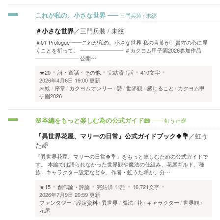
三門兵装 / 未紋
これが私の、小さな世界
＃小さな世界
／
三門兵装 / 未紋
＃01-Prologue ――これが私の、小さな世界 私の言葉が、貴方の心に届
くことを祈って。 ―――――――― ＃カクヨム甲子園2026参加作品
―――――――― 公開…
★20
詩・童話・その他
完結済
1話
410文字
2026年4月6日 19:00 更新
未紋
序章
カクヨムオンリー
詩
世界観
感じること
カクヨム甲
子園2026
虹うた🌈
🌸本編をもっと楽しむ為の公式ガイド📖
『異世界花屋、マリーの日常』公式ガイドブック🍀💐
／
虹う
た🌈
『異世界花屋、マリーの日常🍀💐』をもっと楽しむための公式ガイドで
す。 本編では語られなかった世界観や魔法の仕組み、花屋ギルド、種
族、キャラクター設定などを、作者・虹うた🌈が、分…
★15
創作論・評論
完結済
11話
16,721文字
2026年7月9日 20:59 更新
ファンタジー
設定資料
異世界
魔法
花
キャラクター
世界観
花屋