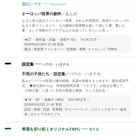
@syoremi
面白いです
ナーロッパ世界の創作
／
あんぜ
なろう系小説のファンタジー世界、それも中世西洋、所謂ナーロッパの
なろう系ファンタジー。その独特の世界観を覗いて感じた事、驚いた
事、そして考察やアイデアなんかを語っていきたいと思っ…
★27
創作論・評論
連載中
9話
14,047文字
2025年6月28日 07:28 更新
魔法
異世界ファンタジー
世界観
考察
ナーロッパ
TRPG
パウロ・ハタナカ
設定集
不死の子供たち・設定集
／
パウロ・ハタナカ
各エピソードの登場人物や組織、兵器や技術をまとめます。順次追加予
定。 ◆第九部からは、自律型致死兵器〈ツチグモ〉の視点を通して、
〈大樹の森〉に息づく文化や多様な種族、そして忘れ去…
★18
SF
連載中
188話
524,445文字
2026年8月5日 21:40 更新
設定
技術
兵器
世界観
サイバーパンク
コズミックホラー
遠未
来
ポストアポカリプス
雪月花
希望を切り拓くオリジナルTRPG