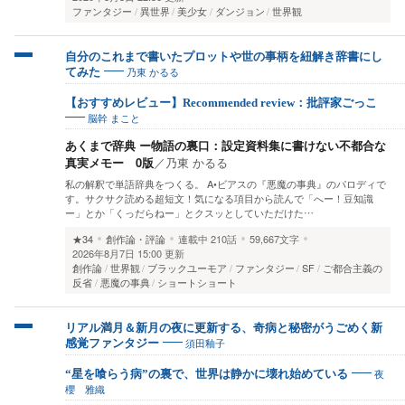
ファンタジー
異世界
美少女
ダンジョン
世界観
自分のこれまで書いたプロットや世の事柄を紐解き辞書にし
乃東 かるる
てみた
【おすすめレビュー】Recommended review：批評家ごっこ
脳幹 まこと
あくまで辞典 ー物語の裏口：設定資料集に書けない不都合な
真実メモー 0版
／
乃東 かるる
私の解釈で単語辞典をつくる。 A•ビアスの『悪魔の事典』のパロディで
す。サクサク読める超短文！気になる項目から読んで「へー！豆知識
ー」とか「くっだらねー」とクスッとしていただけた…
★34
創作論・評論
連載中
210話
59,667文字
2026年8月7日 15:00 更新
創作論
世界観
ブラックユーモア
ファンタジー
SF
ご都合主義の
反省
悪魔の事典
ショートショート
リアル満月＆新月の夜に更新する、奇病と秘密がうごめく新
須田釉子
感覚ファンタジー
夜
“星を喰らう病”の裏で、世界は静かに壊れ始めている
櫻 雅織