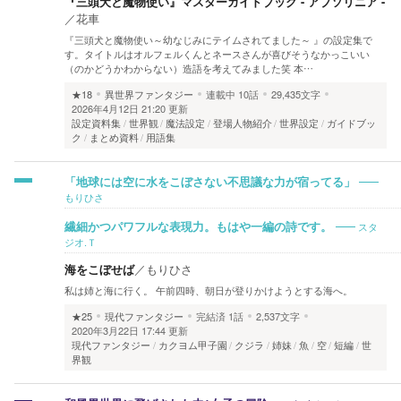
『三頭犬と魔物使い』マスターガイドブック - アブソリニア -
／
花車
『三頭犬と魔物使い～幼なじみにテイムされてました～ 』の設定集で
す。タイトルはオルフェルくんとネースさんが喜びそうなかっこいい
（のかどうかわからない）造語を考えてみました笑 本…
★18
異世界ファンタジー
連載中
10話
29,435文字
2026年4月12日 21:20 更新
設定資料集
世界観
魔法設定
登場人物紹介
世界設定
ガイドブッ
ク
まとめ資料
用語集
「地球には空に水をこぼさない不思議な力が宿ってる」
もりひさ
スタ
繊細かつパワフルな表現力。もはや一編の詩です。
ジオ.Ｔ
海をこぼせば
／
もりひさ
私は姉と海に行く。 午前四時、朝日が登りかけようとする海へ。
★25
現代ファンタジー
完結済
1話
2,537文字
2020年3月22日 17:44 更新
現代ファンタジー
カクヨム甲子園
クジラ
姉妹
魚
空
短編
世
界観