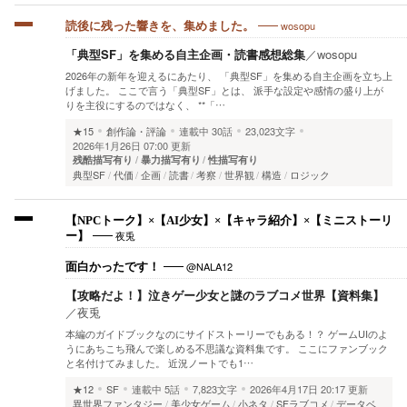
wosopu
読後に残った響きを、集めました。
「典型SF」を集める自主企画・読書感想総集
／
wosopu
2026年の新年を迎えるにあたり、 「典型SF」を集める自主企画を立ち上
げました。 ここで言う「典型SF」とは、 派手な設定や感情の盛り上が
りを主役にするのではなく、 **「…
★15
創作論・評論
連載中
30話
23,023文字
2026年1月26日 07:00 更新
残酷描写有り
暴力描写有り
性描写有り
典型SF
代価
企画
読書
考察
世界観
構造
ロジック
【NPCトーク】×【AI少女】×【キャラ紹介】×【ミニストーリ
夜兎
ー】
@NALA12
面白かったです！
【攻略だよ！】泣きゲー少女と謎のラブコメ世界【資料集】
／
夜兎
本編のガイドブックなのにサイドストーリーでもある！？ ゲームUIのよ
うにあちこち飛んで楽しめる不思議な資料集です。 ここにファンブック
と名付けてみました。 近況ノートでも1…
★12
SF
連載中
5話
7,823文字
2026年4月17日 20:17 更新
異世界ファンタジー
美少女ゲーム
小ネタ
SFラブコメ
データベ