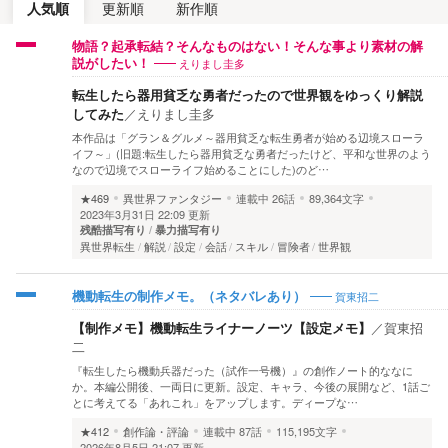
人気順
更新順
新作順
物語？起承転結？そんなものはない！そんな事より素材の解
えりまし圭多
説がしたい！
転生したら器用貧乏な勇者だったので世界観をゆっくり解説
してみた
／
えりまし圭多
本作品は「グラン＆グルメ～器用貧乏な転生勇者が始める辺境スローラ
イフ～」(旧題:転生したら器用貧乏な勇者だったけど、平和な世界のよう
なので辺境でスローライフ始めることにした)のど…
★469
異世界ファンタジー
連載中
26話
89,364文字
2023年3月31日 22:09 更新
残酷描写有り
暴力描写有り
異世界転生
解説
設定
会話
スキル
冒険者
世界観
賀東招二
機動転生の制作メモ。（ネタバレあり）
【制作メモ】機動転生ライナーノーツ【設定メモ】
／
賀東招
二
『転生したら機動兵器だった（試作一号機）』の創作ノート的ななに
か。本編公開後、一両日に更新。設定、キャラ、今後の展開など、1話ご
とに考えてる「あれこれ」をアップします。ディープな…
★412
創作論・評論
連載中
87話
115,195文字
2026年8月5日 21:07 更新