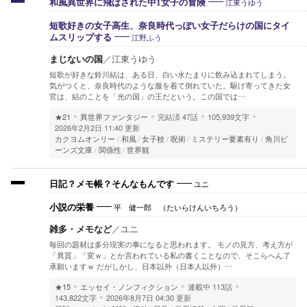
江東うゆう
和風異世界に飛ばされた中1女子の冒険
短歌好きの女子高生、奈良時代っぽい女子だらけの国にタイ
江野ふう
ムスリップする
まじないの国
／
江東うゆう
短歌が好きな鈴川結は、ある日、白い水たまりに飲み込まれてしまう。
気がつくと、奈良時代のような服を着て倒れていた。駆け寄ってきた女
官は、結のことを「光の国」の王だという。この国では…
★21
異世界ファンタジー
完結済
47話
105,939文字
2026年2月2日 11:40 更新
カクヨムオンリー
和風
女子校
呪術
ミステリー要素有り
角川ビ
ーンズ文庫
関係性
世界観
ユニ
日記？メモ帳？そんなもんです
平 健一郎 （たいらけんいちろう）
小説の栄養
雑多・メモなど
／
ユニ
毎回の題材は多分現実の事になると思われます。 モノの見方、考え方が
「異質」「変ｗ」とか言われている私の書くことなので、そこらへん了
承願いますｗ だがしかし、日本以外（日本人以外）…
★15
エッセイ・ノンフィクション
連載中
113話
143,822文字
2026年8月7日 04:30 更新