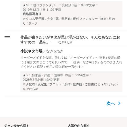
★10
現代ファンタジー
完結済
1話
3,972文字
2019年12月11日 11:59 更新
残酷描写有り
カクヨム甲子園
少女
死
世界観
現代ファンタジー
終末
終わ
り
ダーク
作品が書きたいがネタが思い浮かばない。そんなあなたにお
なぎ&ねぎ
すすめの一品を。
小説ネタ市場
／
なぎ&ねぎ
オーダーメイドを公開。詳しくは「オーダーメイド」へ 重要※ 使用の際
には紹介文のどこにでも良いので、「提供：なぎ&ねぎ」をそのまま入れ
てください 追記：使用の際は何か一言かけ…
★6
創作論・評論
連載中
13話
3,954文字
2026年7月24日 15:40 更新
ネタ配布
設定集
プロット
創作
世界観
ご自由にどうぞ
ジャン
ルでたらめ
次へ
ジャンルから探す
人気作から探す