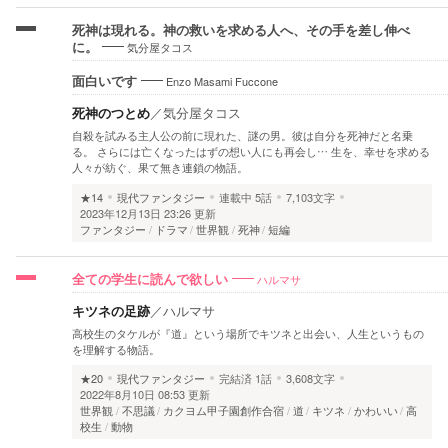
死神は現れる。神の救いを求める人へ、その手を差し伸べ
気分屋タコス
に。
Enzo Masami Fuccone
面白いです
死神のつとめ
／
気分屋タコス
自殺を試みる主人公の前に現れた、謎の男。彼は自分を死神だと名乗
る。 さらには亡くなったはずの想い人にも再会し… 生を、幸せを求める
人々が紡ぐ、果て無き連鎖の物語。
★14
現代ファンタジー
連載中
5話
7,103文字
2023年12月13日 23:26 更新
ファンタジー
ドラマ
世界観
死神
短編
ハルマサ
全ての学生に読んで欲しい
キツネの足跡
／
ハルマサ
高校生のタケルが『道』という場所でキツネと出会い、人生というもの
を理解する物語。
★20
現代ファンタジー
完結済
1話
3,608文字
2022年8月10日 08:53 更新
世界観
不思議
カクヨム甲子園創作合宿
道
キツネ
かわいい
高
校生
動物