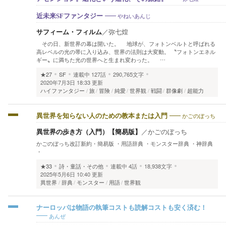
やねいあんじ
近未来SFファンタジー
サフィーム・フィルム
／
弥七煌
その日、新世界の幕は開いた。 地球が、フォトンベルトと呼ばれる
高レベルの光の帯に入り込み、世界の法則は大変動。 〝フォトンエネル
ギー〟に満ちた光の世界へと生まれ変わった。 …
★27
SF
連載中
127話
290,765文字
2020年7月3日 18:33 更新
ハイファンタジー
旅
冒険
純愛
世界観
戦闘
群像劇
超能力
かごのぼっち
異世界を知らない人のための教本または入門
異世界の歩き方（入門）【簡易版】
／
かごのぼっち
かごのぼっち改訂新約・簡易版 ・用語辞典 ・モンスター辞典 ・神辞典
・
★33
詩・童話・その他
連載中
4話
18,938文字
2025年5月6日 10:40 更新
異世界
辞典
モンスター
用語
世界観
ナーロッパは物語の執筆コストも読解コストも安く済む！
あんぜ