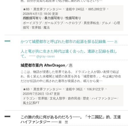
然、自分が見知らぬ世界で化け物に襲われているという…
★83
異世界ファンタジー
連載中
240話
885,289文字
2026年4月1日 18:00 更新
残酷描写有り
暴力描写有り
性描写有り
ボーイズラブ
ガールズラブ
ヘテロラブ
異世界転生
グルメ
心理
描写
世界観
魔法
惠
かつて城壁都市と呼ばれた都市の起源を探る記録集
人と竜が共に生きた時代は遠く去った。遺跡と記録を残し
@gray-raven
て。
城壁都市案内 AfterDragon
／
惠
ここは、物語が浸透した世界である。 ドラゴンと人が固い友情で結ば
れ、長く栄えた水楼閣と城壁の美景を誇る「城壁都市」。今は滅び存在
だけが伝説の中に残された都市が発掘され、眠りから覚…
★63
異世界ファンタジー
連載中
38話
106,912文字
2020年7月26日 13:47 更新
ドラゴン
世界観
文化人類学
創作民俗
歴史
ハイファンタジー
風土記系FT
この旅の先に何があるのだろう——。「十二国記」的、王道
棘 慧
ハイファンタジー