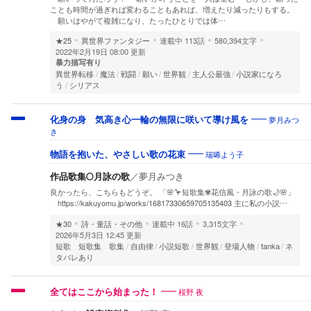
ことも時間が過ぎれば変わることもあれば、増えたり減ったりもする。
願いはやがて複雑になり、たったひとりでは体…
★25
異世界ファンタジー
連載中
113話
580,394文字
2022年2月19日 08:00 更新
暴力描写有り
異世界転移
魔法
戦闘
願い
世界観
主人公最強
小説家になろ
う
シリアス
夢月みつ
化身の身 気高き心一輪の無限に咲いて導け風を
き
瑞唏よう子
物語を抱いた、やさしい歌の花束
作品歌集🌕月詠の歌
／
夢月みつき
良かったら、こちらもどうぞ。 「🌸🦩短歌集✾花信風・月詠の歌🌙🌸」
https://kakuyomu.jp/works/16817330659705135403 主に私の小説…
★30
詩・童話・その他
連載中
16話
3,315文字
2026年5月3日 12:45 更新
短歌 短歌集 歌集
自由律
小説短歌
世界観
登場人物
tanka
ネ
タバレあり
桜野 夜
全てはここから始まった！