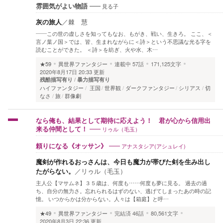
見る子
雰囲気がよい物語
灰の旅人
／
棘 慧
——この世の虚しさを知ってもなお、もがき、戦い、生きろ。 ここ、＜
言ノ葉ノ国＞では、皆、生まれながらに＜詩＞という不思議な光る字を
読むことができた。 ＜詩＞を紡ぎ、火や水、木…
★59
異世界ファンタジー
連載中
57話
171,125文字
2020年8月17日 20:33 更新
残酷描写有り
暴力描写有り
ハイファンタジー
王国
世界観
ダークファンタジー
シリアス
切
なさ
旅
群像劇
なら俺も、結果として期待に応えよう！ 君が心から信用出
リゥル（毛玉）
来る仲間として！
アナスタシア(アシュレイ)
頼りになる《オッサン》
魔剣が作れるおっさんは、今日も魔力が帯びた剣を生み出し
たがらない。
／
リゥル（毛玉）
主人公【マサムネ】３５歳は、何度も……何度も夢に見る。 過去の過
ち、自分の無力さ。忘れられるはずのない、逃げてしまったあの時の記
憶。 いつからかは分からない。人々は【箱庭】と呼…
★49
異世界ファンタジー
完結済
46話
80,561文字
2020年8月3日 22:36 更新