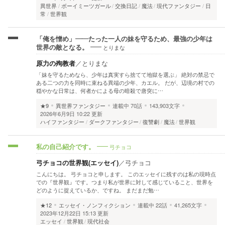
異世界
ボーイミーツガール
交換日記
魔法
現代ファンタジー
日
常
世界観
「俺を憎め」——たった一人の妹を守るため、最強の少年は
とりまな
世界の敵となる。
原力の殉教者
／
とりまな
「妹を守るためなら、少年は真実すら捨てて地獄を選ぶ」 絶対の禁忌で
ある二つの力を同時に束ねる異端の少年、カエル。 だが、辺境の村での
穏やかな日常は、何者かによる母の暗殺で唐突に…
★9
異世界ファンタジー
連載中
70話
143,903文字
2026年6月9日 10:22 更新
ハイファンタジー
ダークファンタジー
復讐劇
魔法
世界観
弓チョコ
私の自己紹介です。
弓チョコの世界観(エッセイ)
／
弓チョコ
こんにちは。 弓チョコと申します。 このエッセイに残すのは私の現時点
での『世界観』です。つまり私が世界に対して感じていること、世界を
どのように捉えているか、ですね。 まだまだ勉…
★12
エッセイ・ノンフィクション
連載中
22話
41,265文字
2023年12月22日 15:13 更新
エッセイ
世界観
現代社会