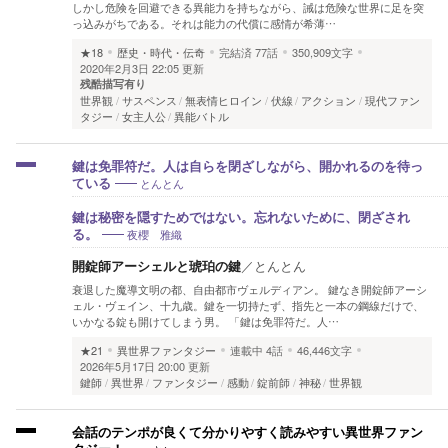
しかし危険を回避できる異能力を持ちながら、誡は危険な世界に足を突
っ込みがちである。それは能力の代償に感情が希薄…
★18
歴史・時代・伝奇
完結済
77話
350,909文字
2020年2月3日 22:05 更新
残酷描写有り
世界観
サスペンス
無表情ヒロイン
伏線
アクション
現代ファン
タジー
女主人公
異能バトル
鍵は免罪符だ。人は自らを閉ざしながら、開かれるのを待っ
とんとん
ている
鍵は秘密を隠すためではない。忘れないために、閉ざされ
夜櫻 雅織
る。
開錠師アーシェルと琥珀の鍵
／
とんとん
衰退した魔導文明の都、自由都市ヴェルディアン。 鍵なき開錠師アーシ
ェル・ヴェイン、十九歳。鍵を一切持たず、指先と一本の鋼線だけで、
いかなる錠も開けてしまう男。 「鍵は免罪符だ。人…
★21
異世界ファンタジー
連載中
4話
46,446文字
2026年5月17日 20:00 更新
鍵師
異世界
ファンタジー
感動
錠前師
神秘
世界観
会話のテンポが良くて分かりやすく読みやすい異世界ファン