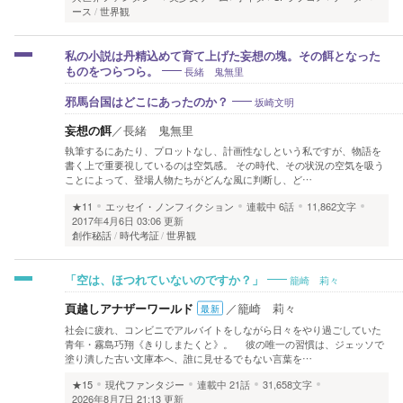
ース
世界観
私の小説は丹精込めて育て上げた妄想の塊。その餌となった
長緒 鬼無里
ものをつらつら。
坂崎文明
邪馬台国はどこにあったのか？
妄想の餌
／
長緒 鬼無里
執筆するにあたり、プロットなし、計画性なしという私ですが、物語を
書く上で重要視しているのは空気感。 その時代、その状況の空気を吸う
ことによって、登場人物たちがどんな風に判断し、ど…
★11
エッセイ・ノンフィクション
連載中
6話
11,862文字
2017年4月6日 03:06 更新
創作秘話
時代考証
世界観
籠崎 莉々
「空は、ほつれていないのですか？」
頁越しアナザーワールド
／
籠崎 莉々
最新
社会に疲れ、コンビニでアルバイトをしながら日々をやり過ごしていた
青年・霧島巧翔《きりしまたくと》。 彼の唯一の習慣は、ジェッソで
塗り潰した古い文庫本へ、誰に見せるでもない言葉を…
★15
現代ファンタジー
連載中
21話
31,658文字
2026年8月7日 21:13 更新