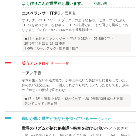
豆腐の円
よく作りこんだ世界だと思います。
エスペランサーTRPG
／
雪月花
オリジナルのTRPGルールブック。のようなもの。 これ一つでたぶん
TRPGを遊べます。なおネットTRPG推奨です。 また同じく掲載してお
りますリプレイについてのルールや世界観確…
★14
異世界ファンタジー
完結済
26話
159,889文字
2016年11月23日 21:52 更新
TRPG
ルールブック
世界観
創作
千夜
笑うアンドロイド
エア
／
千夜
草木も生えない不毛の地で、少年と年老いた男は幸せに暮らしていた。
仲の良い祖父と孫。ーー例えそれが作られたモノだったとしても、少年
の『幸せ』の価値は変わらない。
★17
SF
連載中
8話
12,440文字
2019年5月3日 02:18 更新
アンドロイド
世界観
うめさだ
願いが導く世界があなたを待っている
世界のリズムが刻む創生譚〜時空を架ける想い〜
／
うめさだ
願いって何だろう？ 願いが叶うことを 人は望む しかし、願った