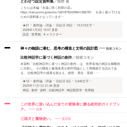
とわせつ設定資料集
／
桜野 夜
こちらは本編『永遠に咲く刹那の花』
https://kakuyomu.jp/works/16818792439641286781 を深く掘り下げる
ための資料集となっています…
★21
創作論・評論
完結済
29話
19,519文字
2026年1月3日 19:07 更新
設定
世界観
キャラクター
技術コモン
神々の物語に潜む、思考の構造と文明の設計図
比較神話学に基づく神話の創作
／
技術コモン
本資料「比較神話学に基づく神話の創作」は、世界各地の神話を横断的
に分析し、その構造と象徴体系を創作理論として再構築する試みであ
る。 比較神話学の成果を踏まえ、創世・再生・英雄・…
★12
創作論・評論
完結済
2話
3,646文字
2025年11月1日 21:06 更新
神話
創作
資料
比較神話学
神話類型学
世界観
この世界に迷い込んだ全ての冒険者に贈る絶対的ガイドブッ
花車
ク。
黒羽冥
三頭犬と魔物使い。