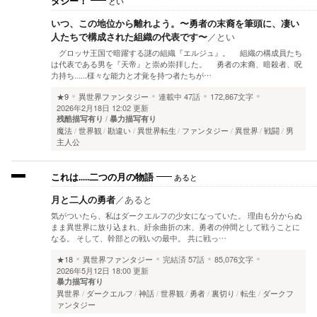
とい
タジー！
いつ、この地位から離れよう。〜勇者の末裔を筆頭に、凄い
人たちで構成された組織の代表です〜
／
とい
グロッサ王国で暗躍する謎の組織『エルジュ』。 組織の構成員たち
は代表である男を『天帝』と崇め崇拝した。 勇者の末裔、暗殺者、呪
力持ち‥‥‥様々な能力と才覚を持つ者たちが…
★9
異世界ファンタジー
連載中
47話
172,867文字
2026年2月18日 12:02 更新
残酷描写有り
暴力描写有り
魔法
世界観
勘違い
異世界転生
ファンタジー
異世界
戦闘
男
主人公
あると
これは.....二つの月の物語
月と二人の勇者
／
あると
気がついたら、私はダークエルフの少女になっていた。 理由も分からぬ
まま異世界に放り込まれ、紆余曲折の末、勇者の仲間として戦うことに
なる。 そして、幹部との戦いの最中。 共に戦っ…
★18
異世界ファンタジー
完結済
57話
85,076文字
2026年5月12日 18:00 更新
暴力描写有り
異世界
ダークエルフ
神話
世界観
勇者
裏切り
転生
ダークフ
ァンタジー