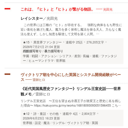
光田光
これは、『ヒト』と『ヒト』が繋がる物語。
レイシスター
／
光田光
この世界には三種の『ヒト』が存在する。 強靭な肉体をもち野生に
近い進化を遂げた魔人、魔力を多く保有し魔法を操る天人、力もなく魔
法も使えず、しかし知恵を駆使して文明を築く人間。…
★15
異世界ファンタジー
連載中
25話
276,205文字
2026年7月21日 21:04 更新
残酷描写有り
暴力描写有り
学園
戦闘・アクション
シリアス
差別
長編・連載
ファンタジ
ー
ヒューマンドラマ
世界観
ヴィクトリア朝を中心にした英国とシステム開発経験がベー
雷師ヒロ
ス
《近代英国風歴史ファンタジー》リンデル王室史話——世界
観メモ
／
雷師ヒロ
リンデル王室史話 〜王位を望まぬ冷遇王子が政変王と歴史に名を残し
た理由〜 https://kakuyomu.jp/my/works/16818093093051596455 こち…
★12
詩・童話・その他
連載中
4話
2,804文字
2026年6月23日 16:23 更新
世界観
設定
魔法
リンデル
ヴィクトリア朝
英国