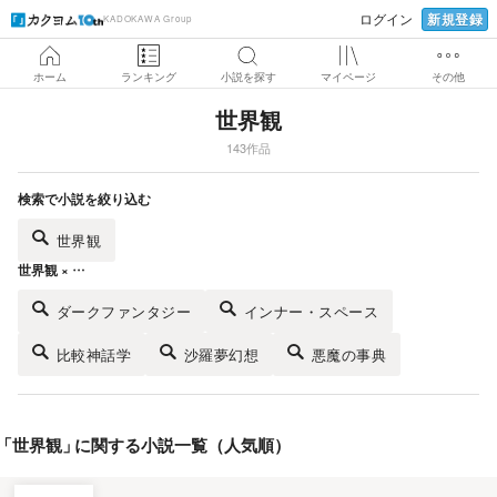
新規登録
ログイン
KADOKAWA Group
ホーム
ランキング
小説を探す
マイページ
その他
世界観
143作品
検索で小説を絞り込む
世界観
世界観 × …
ダークファンタジー
インナー・スペース
比較神話学
沙羅夢幻想
悪魔の事典
「
世界観
」
に関する小説一覧（人気順）