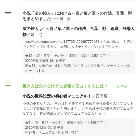
小説「灰の旅人」における＜言ノ葉ノ国＞の作法、言葉、獣
棘 慧
をまとめました
灰の旅人 ／ ＜言ノ葉ノ国＞の作法、言葉、獣、組織、登場人
物
／
棘 慧
https://kakuyomu.jp/works/1177354054897770454 ↑「灰の旅人」を読ん
でくださっている方々、本当にありがとうございます ^^) ま…
★12
詩・童話・その他
連載中
11話
2,521文字
2020年8月18日 16:16 更新
世界観
人物紹介
成長
冒険
シリアス
剣と魔法
ダークファンタ
ジー
バトル
四季巡
書き方は分かるけど世界観を面白くするには？
小説の世界設定の初心者マニュアル！
／
四季巡
小説の重要なもの。 それは世界観です！初めて小説を書く人にプロット
について簡単に教えたいと思います。 こちらは小説の書き方のマニュア
ルでなく、作品構成メインでのマニュアルになりま…
★9
詩・童話・その他
連載中
6話
4,848文字
2020年5月2日 00:10 更新
初心者
マニュアル
世界観
設定