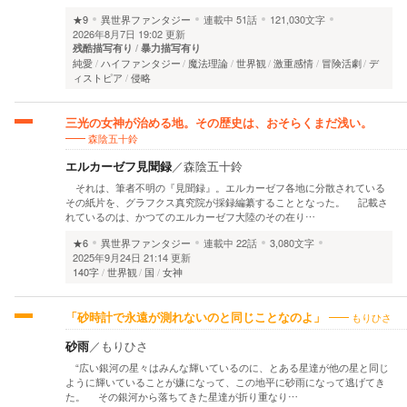
★9
異世界ファンタジー
連載中
51話
121,030文字
2026年8月7日 19:02 更新
残酷描写有り
暴力描写有り
純愛
ハイファンタジー
魔法理論
世界観
激重感情
冒険活劇
デ
ィストピア
侵略
三光の女神が治める地。その歴史は、おそらくまだ浅い。
森陰五十鈴
エルカーゼフ見聞録
／
森陰五十鈴
それは、筆者不明の『見聞録』。エルカーゼフ各地に分散されている
その紙片を、グラフクス真究院が採録編纂することとなった。 記載さ
れているのは、かつてのエルカーゼフ大陸のその在り…
★6
異世界ファンタジー
連載中
22話
3,080文字
2025年9月24日 21:14 更新
140字
世界観
国
女神
もりひさ
「砂時計で永遠が測れないのと同じことなのよ」
砂雨
／
もりひさ
“広い銀河の星々はみんな輝いているのに、とある星達が他の星と同じ
ように輝いていることが嫌になって、この地平に砂雨になって逃げてき
た。 その銀河から落ちてきた星達が折り重なり…