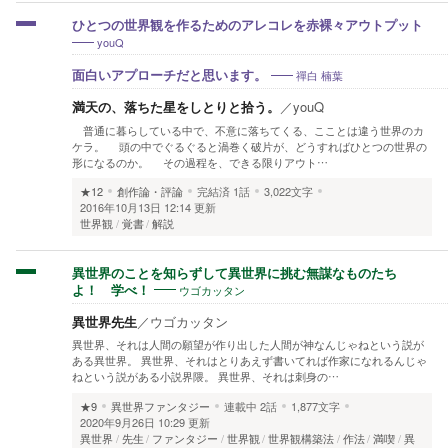
ひとつの世界観を作るためのアレコレを赤裸々アウトプット
youQ
禪白 楠葉
面白いアプローチだと思います。
満天の、落ちた星をしとりと拾う。
／
youQ
普通に暮らしている中で、不意に落ちてくる、こことは違う世界のカ
ケラ。 頭の中でぐるぐると渦巻く破片が、どうすればひとつの世界の
形になるのか。 その過程を、できる限りアウト…
★12
創作論・評論
完結済
1話
3,022文字
2016年10月13日 12:14 更新
世界観
覚書
解説
異世界のことを知らずして異世界に挑む無謀なものたち
ウゴカッタン
よ！ 学べ！
異世界先生
／
ウゴカッタン
異世界、それは人間の願望が作り出した人間が神なんじゃねという説が
ある異世界。 異世界、それはとりあえず書いてれば作家になれるんじゃ
ねという説がある小説界隈。 異世界、それは刺身の…
★9
異世界ファンタジー
連載中
2話
1,877文字
2020年9月26日 10:29 更新
異世界
先生
ファンタジー
世界観
世界観構築法
作法
満喫
異