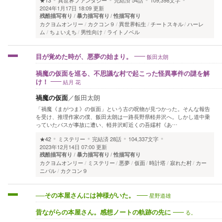
2024年1月17日 18:09 更新
残酷描写有り
暴力描写有り
性描写有り
カクヨムオンリー
カクコン９
異世界転生
チートスキル
ハーレ
ム
ちょいえち
男性向け
ライトノベル
飯田太朗
目が覚めた時が、悪夢の始まり。
禍魔の仮面を巡る、不思議な村で起こった怪異事件の謎を解
結月 花
け！
禍魔の仮面
／
飯田太朗
「禍魔《まがつま》の仮面」という古の呪物が見つかった。そんな報告
を受け、推理作家の僕、飯田太朗は一路長野県軽井沢へ。しかし道中乗
っていたバスが事故に遭い、軽井沢町近くの吾嬬村《あ…
★42
ミステリー
完結済
28話
104,337文字
2023年12月14日 07:00 更新
残酷描写有り
暴力描写有り
性描写有り
カクヨムオンリー
ミステリー
悪夢
仮面
時計塔
寂れた村
カー
ニバル
カクコン９
星野道雄
──その本屋さんには神様がいた。
る。
昔ながらの本屋さん。感想ノートの軌跡の先に