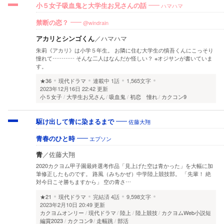
ハマハマ
小５女子吸血鬼と大学生お兄さんの話
@windrain
禁断の恋？
アカリとシンゴくん
／
ハマハマ
朱莉《アカリ》は小学５年生。 お隣に住む大学生の慎吾くんにこっそり
憧れて………… そんな二人はなんだか怪しい？ ※オジサンが書いていま
す。
★36
現代ドラマ
連載中
1話
1,565文字
2023年12月16日 22:42 更新
小５女子
大学生お兄さん
吸血鬼
初恋 憧れ
カクコン9
佐藤大翔
駆け出して青に染まるまで
エプソン
青春のひと時
青
／
佐藤大翔
2020カクヨム甲子園最終選考作品「見上げた空は青かった」を大幅に加
筆修正したものです。 路風（みちかぜ）中学陸上競技部。 「先輩！ 絶
対今日こそ勝ちますから」 空の青さ…
★21
現代ドラマ
完結済
4話
9,598文字
2023年2月10日 20:49 更新
カクヨムオンリー
現代ドラマ
陸上
陸上競技
カクヨムWeb小説短
編賞2023
カクコン9
走幅跳
部活