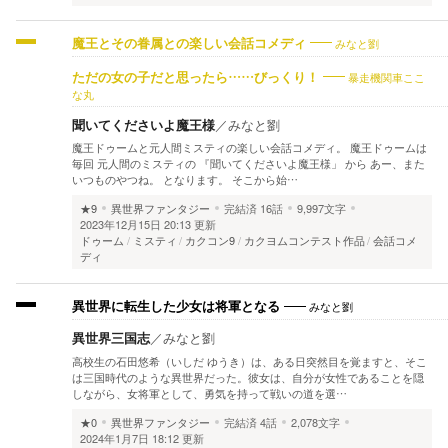
みなと劉
魔王とその眷属との楽しい会話コメディ
暴走機関車ここ
ただの女の子だと思ったら……びっくり！
な丸
聞いてくださいよ魔王様
／
みなと劉
魔王ドゥームと元人間ミスティの楽しい会話コメディ。 魔王ドゥームは
毎回 元人間のミスティの 『聞いてくださいよ魔王様」 から あー、また
いつものやつね。 となります。 そこから始…
★9
異世界ファンタジー
完結済
16話
9,997文字
2023年12月15日 20:13 更新
ドゥーム
ミスティ
カクコン9
カクヨムコンテスト作品
会話コメ
ディ
みなと劉
異世界に転生した少女は将軍となる
異世界三国志
／
みなと劉
高校生の石田悠希（いしだ ゆうき）は、ある日突然目を覚ますと、そこ
は三国時代のような異世界だった。彼女は、自分が女性であることを隠
しながら、女将軍として、勇気を持って戦いの道を選…
★0
異世界ファンタジー
完結済
4話
2,078文字
2024年1月7日 18:12 更新