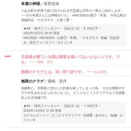
本屋の神様
／
星野道雄
とある町の本屋で繰り広げられる不思議な日常の一幕をご紹介します。
──その本屋さんには神様がいた。 ※KAC2023お題①『本屋』 今作は私の
長編作品「ヤタガラス」と緩く繋…
★48
現代ファンタジー
完結済
1話
8,156文字
2023年3月2日 23:43 更新
KAC2023
KAC20231
お題①「本屋」
ヤタガラス
短編
完結済
み
現代ファンタジー
カクコン9
旦那様が寝ている間は寝室を覗いてはいけないんです。で
鹿嶋 雲丹
も。
青山陣也
無限のクラゲとは、言い得て妙です。
無限のクラゲ
／
鹿嶋 雲丹
結婚前に、旦那様と交わした約束を破ってしまった私。 それは無限のク
ラゲが生まれるきっかけになった。 どことなくミステリアスな？夫婦愛
あふれる短編です。
★44
現代ファンタジー
完結済
1話
1,136文字
2023年12月8日 21:06 更新
カクヨムオンリー
どこかミステリアス
夫婦愛
あやかし
短編
カ
クコン9