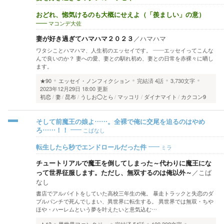
おどれ、惚気けるのも大概にせえよ（「羨ましい」の意）
マコンデ大佐
妻が好き過ぎてハマハマ２０２３
／
ハマハマ
ワタシことハマハマ、人生初のエッセイです。 ――エッセイってこんな
んで良いのか？ 妻への愛、妻との馴れ初め、妻との日常を赤裸々に晒し
ます。
★90
エッセイ・ノンフィクション
完結済
4話
3,730文字
2023年12月29日 18:00 更新
初恋
妻
昆布
うしお◯とら
マッコリ
ダイナマイト
カクコン9
そして前魔王の娘よ……。全裸で俺に交尾を迫るのはやめ
こばなし
ろ……！！
ミラ
転生したら秒でエンドロールだった件
チュートリアルで魔王を倒してしまった～代わりに魔王にな
って世界征服します。ただし、無双するのは俺以外～
／
こば
なし
書店でアルバイトをしていた高校三年生の俺。 暴走トラックと失恋のダ
ブルパンチで死んでしまい、異世界に転生する。 異世界では無双・ちや
ほや・ハーレムという夢を叶えたいと意気込む…
★13
異世界ファンタジー
完結済
54話
109,398文字