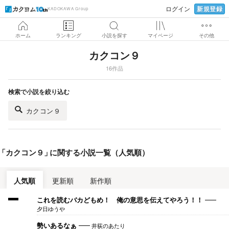
新規登録
ログイン
KADOKAWA Group
ホーム
ランキング
小説を探す
マイページ
その他
カクコン９
16作品
検索で小説を絞り込む
カクコン９
「
カクコン９
」
に関する小説一覧（人気順）
人気順
更新順
新作順
これを読むバカどもめ！ 俺の意思を伝えてやろう！！
夕日ゆうや
井荻のあたり
勢いあるなぁ