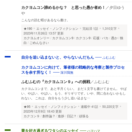
カクヨムコン諦めるかな？ と思った愚か者め！
／
夕日ゆう
や
こんなの読む暇があるなら書け。
★190
エッセイ・ノンフィクション
完結済
1話
1,310文字
2023年11月26日 13:57 更新
カクヨムオンリー
カクヨムコン9
カクコン9
応援
バカ
愚か
独
白
ごめんなさい
ふむふむ
自分を追い込まないと、やらないんだもん
カクヨムコンに向けて、筆者様の戦略的な考察と製作プロセ
深川我無
スを余す所なく！
ふむふむの『カクヨムコン９』への挑戦
／
ふむふむ
カクヨムコンまで、あと半月くらい。 まだ１文字も書けてません。 やば
い、やばい、やばい。 もう、ギリギリです。いや、間に合わないかもし
れない。 これは、自分をもう少し追い込まな…
★95
エッセイ・ノンフィクション
連載中
41話
50,220文字
2023年12月9日 18:43 更新
カクコン９
創作論？
進捗
日記？
頑張る
ハマハマ
妻を好き過ぎるワタシのエッセイ