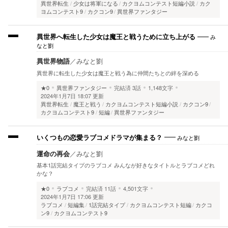
異世界転生
少女は将軍になる
カクヨムコンテスト短編小説
カク
ヨムコンテスト9
カクコン9
異世界ファンタジー
み
異世界へ転生した少女は魔王と戦うために立ち上がる
なと劉
異世界物語
／
みなと劉
異世界に転生した少女は魔王と戦う為に仲間たちとの絆を深める
★0
異世界ファンタジー
完結済
3話
1,148文字
2024年1月7日 18:07 更新
異世界転生
魔王と戦う
カクヨムコンテスト短編小説
カクコン9
カクヨムコンテスト9
短編
異世界ファンタジー
みなと劉
いくつもの恋愛ラブコメドラマが集まる？
運命の再会
／
みなと劉
基本1話完結タイプのラブコメ みんなが好きなタイトルとラブコメどれ
かな？
★0
ラブコメ
完結済
11話
4,501文字
2024年1月7日 17:06 更新
ラブコメ
短編集
1話完結タイプ
カクヨムコンテスト短編
カクコ
ン9
カクヨムコンテスト9