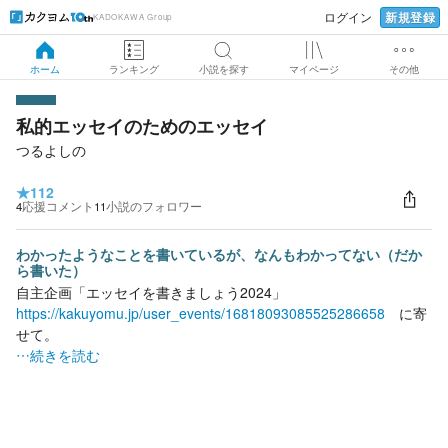
新規登録
ログイン
KADOKAWA Group
ホーム
ランキング
小説を探す
マイページ
その他
私的エッセイのためのエッセイ
つるよしの
★
112
4
応援コメント
11
小説のフォロワー
わかったようなことを書いているが、なんもわかってない（だか
ら書いた）
自主企画「エッセイを書きましょう2024」
https://kakuyomu.jp/user_events/16818093085525286658
に寄
せて。
…続きを読む