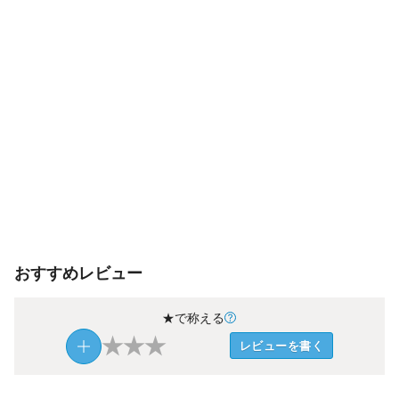
おすすめレビュー
★で称える
★
★
★
レビューを書く