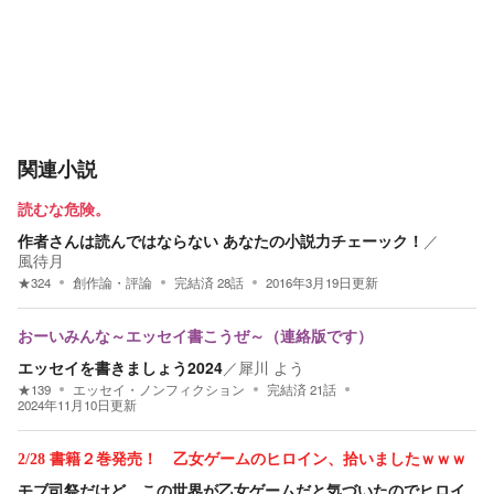
関連小説
読むな危険。
作者さんは読んではならない あなたの小説力チェーック！
／
風待月
★
324
創作論・評論
完結済
28
話
2016年3月19日
更新
おーいみんな～エッセイ書こうぜ～（連絡版です）
エッセイを書きましょう2024
／
犀川 よう
★
139
エッセイ・ノンフィクション
完結済
21
話
2024年11月10日
更新
2/28 書籍２巻発売！ 乙女ゲームのヒロイン、拾いましたｗｗｗ
モブ司祭だけど、この世界が乙女ゲームだと気づいたのでヒロイ