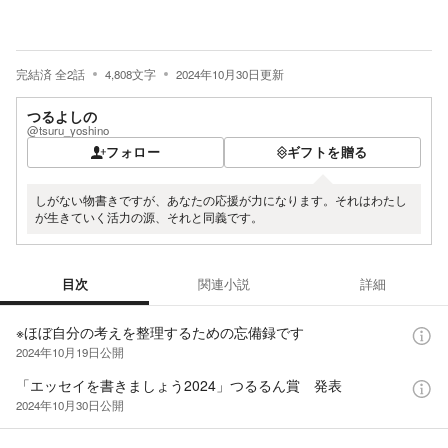
完結済
全
2
話
4,808
文字
2024年10月30日
更新
つるよしの
@tsuru_yoshino
フォロー
ギフトを贈る
しがない物書きですが、あなたの応援が力になります。それはわたし
が生きていく活力の源、それと同義です。
目次
関連小説
詳細
目次
※ほぼ自分の考えを整理するための忘備録です
2024年10月19日
公開
「エッセイを書きましょう2024」つるるん賞 発表
2024年10月30日
公開