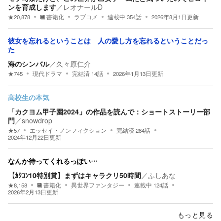
ンを育成します
／
レオナールD
★
20,878
書籍化
ラブコメ
連載中
354
話
2026年8月1日
更新
彼女を忘れるということは 人の愛し方を忘れるということだっ
た
海のシンバル
／
久々原仁介
★
745
現代ドラマ
完結済
14
話
2026年1月13日
更新
高校生の本気
「カクヨム甲子園2024」の作品を読んで：ショートストーリー部
門
／
snowdrop
★
57
エッセイ・ノンフィクション
完結済
284
話
2024年12月22日
更新
なんか待ってくれるっぽい…
【ｶｸｺﾝ10特別賞】まずはキャラクリ50時間
／
ふしあな
★
8,158
書籍化
異世界ファンタジー
連載中
124
話
2026年2月13日
更新
もっと見る