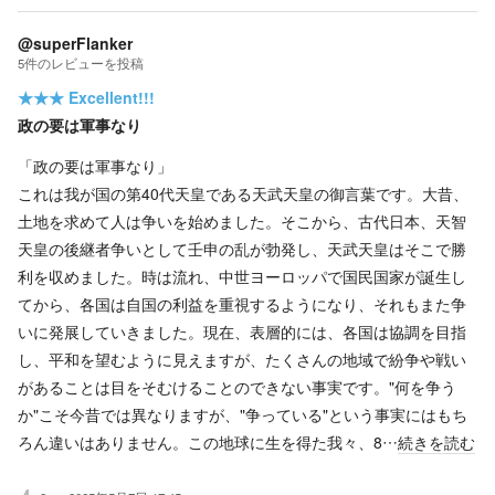
@superFlanker
5
件の
レビューを投稿
★★★
Excellent!!!
政の要は軍事なり
「政の要は軍事なり」
これは我が国の第40代天皇である天武天皇の御言葉です。大昔、
土地を求めて人は争いを始めました。そこから、古代日本、天智
天皇の後継者争いとして壬申の乱が勃発し、天武天皇はそこで勝
利を収めました。時は流れ、中世ヨーロッパで国民国家が誕生し
てから、各国は自国の利益を重視するようになり、それもまた争
いに発展していきました。現在、表層的には、各国は協調を目指
し、平和を望むように見えますが、たくさんの地域で紛争や戦い
があることは目をそむけることのできない事実です。"何を争う
か"こそ今昔では異なりますが、"争っている"という事実にはもち
ろん違いはありません。この地球に生を得た我々、8…
続きを読む