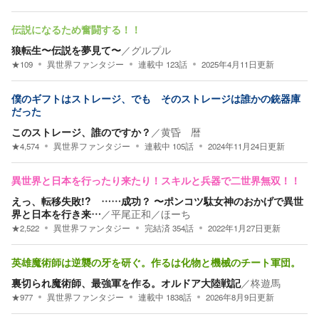
伝説になるため奮闘する！！
狼転生〜伝説を夢見て〜
／
グルプル
★
109
異世界ファンタジー
連載中
123
話
2025年4月11日
更新
僕のギフトはストレージ、でも そのストレージは誰かの銃器庫
だった
このストレージ、誰のですか？
／
黄昏 暦
★
4,574
異世界ファンタジー
連載中
105
話
2024年11月24日
更新
異世界と日本を行ったり来たり！スキルと兵器で二世界無双！！
えっ、転移失敗!? ……成功？ 〜ポンコツ駄女神のおかげで異世
界と日本を行き来…
／
平尾正和／ほーち
★
2,522
異世界ファンタジー
完結済
354
話
2022年1月27日
更新
英雄魔術師は逆襲の牙を研ぐ。作るは化物と機械のチート軍団。
裏切られ魔術師、最強軍を作る。オルドア大陸戦記
／
柊遊馬
★
977
異世界ファンタジー
連載中
1838
話
2026年8月9日
更新