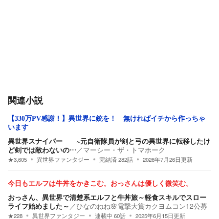
関連小説
【330万PV感謝！】異世界に銃を！ 無ければイチから作っちゃ
います
異世界スナイパー ~元自衛隊員が剣と弓の異世界に転移したけ
ど剣では敵わないの…
／
マーシー・ザ・トマホーク
★
3,605
異世界ファンタジー
完結済
282
話
2026年7月26日
更新
今日もエルフは牛丼をかきこむ。おっさんは優しく微笑む。
おっさん、異世界で清楚系エルフと牛丼旅～軽食スキルでスロー
ライフ始めました～
／
ひなのねね🌸電撃大賞カクヨムコン12公募
★
228
異世界ファンタジー
連載中
60
話
2025年6月15日
更新