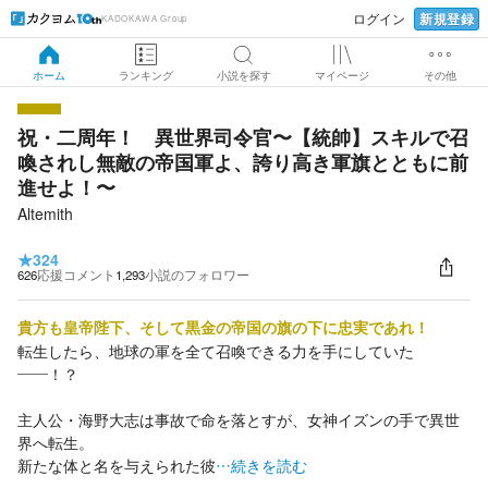
新規登録
ログイン
KADOKAWA Group
ホーム
ランキング
小説を探す
マイページ
その他
祝・二周年！ 異世界司令官〜【統帥】スキルで召
喚されし無敵の帝国軍よ、誇り高き軍旗とともに前
進せよ！〜
Altemith
★
324
626
応援コメント
1,293
小説のフォロワー
貴方も皇帝陛下、そして黒金の帝国の旗の下に忠実であれ！
転生したら、地球の軍を全て召喚できる力を手にしていた
――！？
主人公・海野大志は事故で命を落とすが、女神イズンの手で異世
界へ転生。
新たな体と名を与えられた彼
…続きを読む