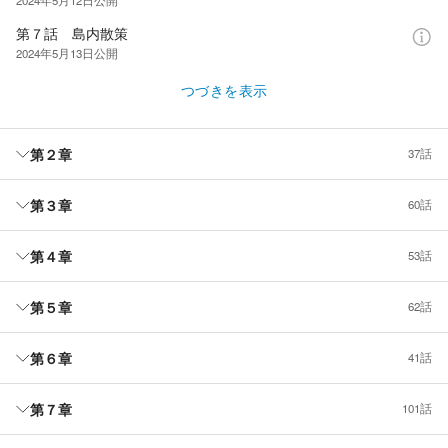
第７話 島内散策
2024年5月13日
公開
つづきを表示
第２章
37話
第３章
60話
第４章
53話
第５章
62話
第６章
41話
第７章
101話