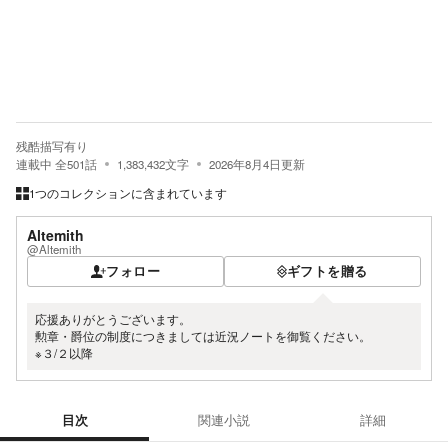
残酷描写有り
連載中
全
501
話
1,383,432
文字
2026年8月4日
更新
1つのコレクションに含まれています
Altemith
@Altemith
フォロー
ギフトを贈る
応援ありがとうございます。
勲章・爵位の制度につきましては近況ノートを御覧ください。
※３/２以降
目次
関連小説
詳細