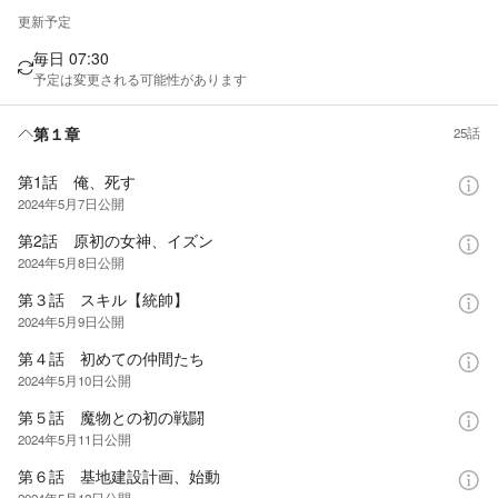
目次
更新予定
毎日 07:30
予定は変更される可能性があります
第１章
25話
第1話 俺、死す
2024年5月7日
公開
第2話 原初の女神、イズン
2024年5月8日
公開
第３話 スキル【統帥】
2024年5月9日
公開
第４話 初めての仲間たち
2024年5月10日
公開
第５話 魔物との初の戦闘
2024年5月11日
公開
第６話 基地建設計画、始動
2024年5月12日
公開