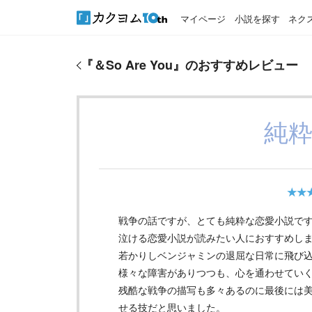
マイページ
小説を探す
ネク
『
＆So Are You
』のおすすめレビュー
『
＆So Are You
』のおすすめレビュー
純
★★
戦争の話ですが、とても純粋な恋愛小説で
泣ける恋愛小説が読みたい人におすすめし
若かりしベンジャミンの退屈な日常に飛び
様々な障害がありつつも、心を通わせてい
残酷な戦争の描写も多々あるのに最後には
せる技だと思いました。