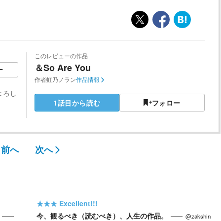
このレビューの作品
＆So Are You
ー
作者
虹乃ノラン
作品情報
よろし
1話目から読む
フォロー
前へ
次へ
★★★
Excellent!!!
今、観るべき（読むべき）、人生の作品。
@zakshin