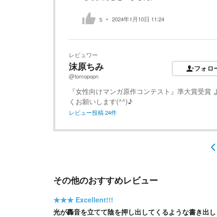
2024年1月10日 11:24
5
レビュワー
沫原ちみ
フォロ
@tomopopn
『女性向けマンガ原作コンテスト』準大賞受賞 
くお願いします(^^)♪
レビュー投稿
24
件
その他のおすすめレビュー
★★★
Excellent!!!
光が轟音を立てて陰を押し出してくるような書き出し