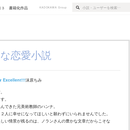
スト
書籍化作品
KADOKAWA Group
粋な恋愛小説
★
Excellent!!!
沫原ちみ
す。
ます。
込んできた元美術教師のハンナ。
く２人に幸せになってほしいと願わずにいられませんでした。
美しい情景が残るのは、ノランさんの豊かな文章だからこそな