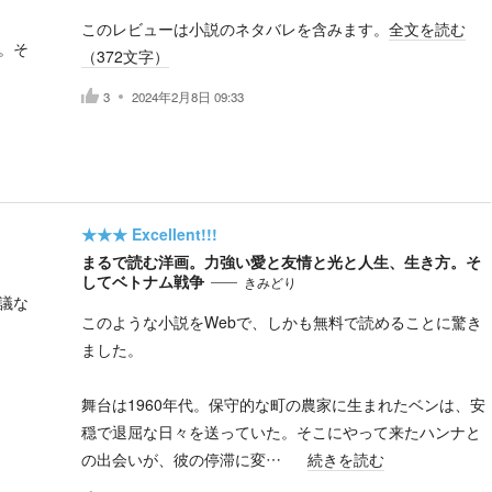
このレビューは小説のネタバレを含みます。
全文を読む
。そ
（
372
文字）
3
2024年2月8日 09:33
★★★
Excellent!!!
まるで読む洋画。力強い愛と友情と光と人生、生き方。そ
してベトナム戦争
きみどり
議な
このような小説をWebで、しかも無料で読めることに驚き
ました。
舞台は1960年代。保守的な町の農家に生まれたベンは、安
穏で退屈な日々を送っていた。そこにやって来たハンナと
の出会いが、彼の停滞に変…
続きを読む