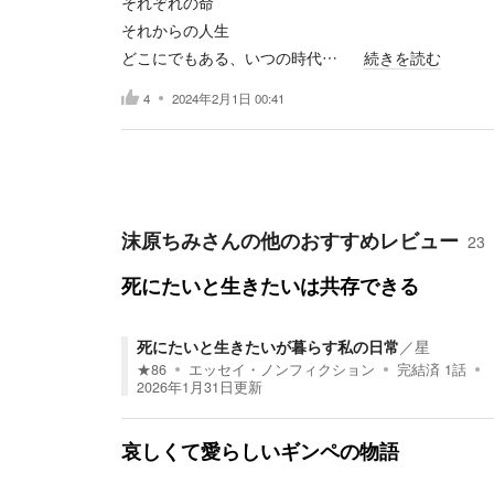
それぞれの命
それからの人生
どこにでもある、いつの時代…
続きを読む
4
2024年2月1日 00:41
沫原ちみ
さんの他のおすすめレビュー
23
死にたいと生きたいは共存できる
死にたいと生きたいが暮らす私の日常
／
星
★
86
エッセイ・ノンフィクション
完結済
1
話
2026年1月31日
更新
哀しくて愛らしいギンペの物語