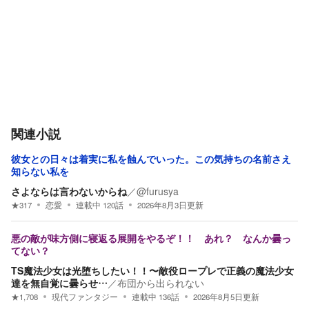
関連小説
彼女との日々は着実に私を蝕んでいった。この気持ちの名前さえ
知らない私を
さよならは言わないからね
／
@furusya
★
317
恋愛
連載中
120
話
2026年8月3日
更新
悪の敵が味方側に寝返る展開をやるぞ！！ あれ？ なんか曇っ
てない？
TS魔法少女は光堕ちしたい！！〜敵役ロープレで正義の魔法少女
達を無自覚に曇らせ…
／
布団から出られない
★
1,708
現代ファンタジー
連載中
136
話
2026年8月5日
更新