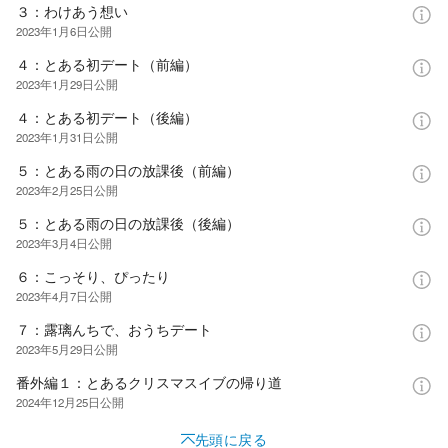
３：わけあう想い
2023年1月6日
公開
４：とある初デート（前編）
2023年1月29日
公開
４：とある初デート（後編）
2023年1月31日
公開
５：とある雨の日の放課後（前編）
2023年2月25日
公開
５：とある雨の日の放課後（後編）
2023年3月4日
公開
６：こっそり、ぴったり
2023年4月7日
公開
７：露璃んちで、おうちデート
2023年5月29日
公開
番外編１：とあるクリスマスイブの帰り道
2024年12月25日
公開
先頭に戻る