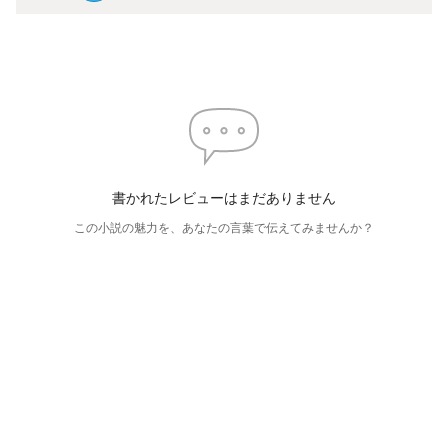
書かれたレビューはまだありません
この小説の魅力を、あなたの言葉で伝えてみませんか？