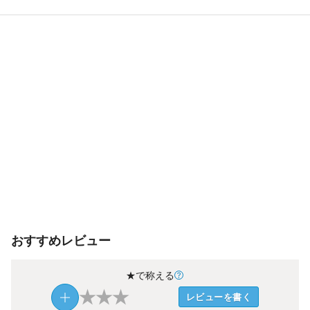
おすすめレビュー
★で称える
★
★
★
レビューを書く