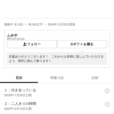
連載中
全
10
話
95,342
文字
2024年12月25日
更新
ふみや
@IronFumiya
フォロー
ギフトを贈る
応援ありがとうございます！ これからも皆様に楽しんでいただける
よう、制作に励んで参ります！
目次
関連小説
詳細
目次
１：付き合っている
2022年11月25日
公開
２：二人きりの時間
2022年12月16日
公開