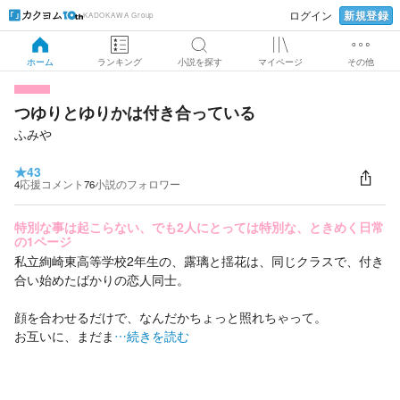
新規登録
ログイン
KADOKAWA Group
ホーム
ランキング
小説を探す
マイページ
その他
つゆりとゆりかは付き合っている
ふみや
★
43
4
応援コメント
76
小説のフォロワー
特別な事は起こらない、でも2人にとっては特別な、ときめく日常
の1ページ
私立絢崎東高等学校2年生の、露璃と揺花は、同じクラスで、付き
合い始めたばかりの恋人同士。
顔を合わせるだけで、なんだかちょっと照れちゃって。
お互いに、まだま
…続きを読む