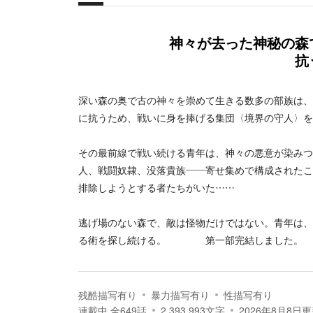
概要
神々が去った神秘の森
抗
深い森の奥で古の神々を崇めて生きる数多の部族は、
に抗うため、戦いに身を捧げる集団〈境界の守人〉を
その最前線で戦い続ける青年は、神々の悪意が染みつ
人、戦闘奴隷、没落貴族――寄せ集めで構成されたこ
排除しようとする者たちがいた……
逃げ場のない森で、敵は怪物だけではない。青年は、
る術を探し続ける。 第一部完結しました。
残酷描写有り
暴力描写有り
性描写有り
連載中
全
649
話
2,393,993
文字
2026年8月8日
更