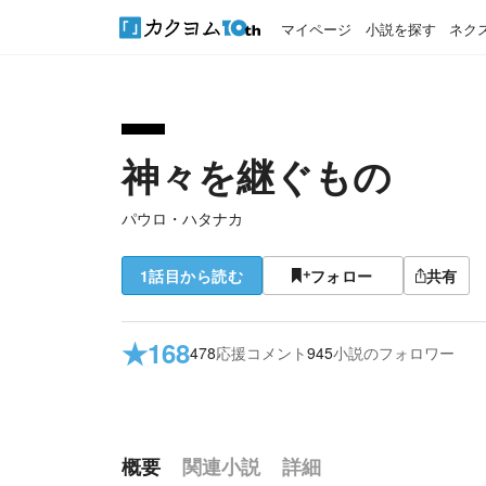
マイページ
小説を探す
ネク
神々を継ぐもの
パウロ・ハタナカ
1話目から読む
フォロー
共有
★
168
478
応援コメント
945
小説のフォロワー
概要
関連小説
詳細