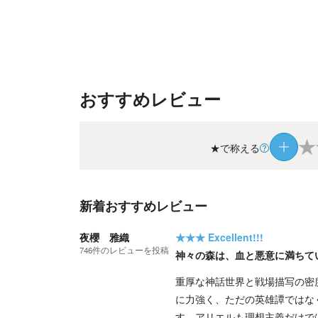
おすすめレビュー
★
★で称える
新着おすすめレビュー
夜櫻 雅織
★★★
Excellent!!!
746
件の
レビューを投稿
神々の森は、血と悪意に満ちて
重厚な神話世界と戦場描写の密
に力強く、ただの英雄譚ではな
す。アリエルも理想主義だけで