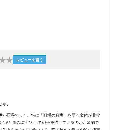
★
★
レビューを書く
いる。
度が圧巻でした。特に「戦場の真実」を語る文体が非常
く“泥と血の現実”として戦争を描いているのが印象的で
は生きられない立場にいて、森の外への憧れが逆に切実