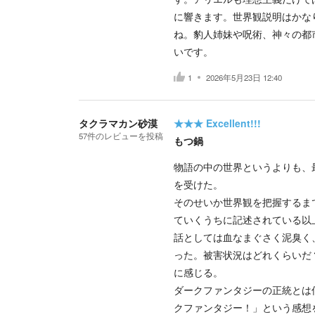
に響きます。世界観説明はかな
ね。豹人姉妹や呪術、神々の都
いです。
1
2026年5月23日 12:40
タクラマカン砂漠
★★★
Excellent!!!
57
件の
レビューを投稿
もつ鍋
物語の中の世界というよりも、
を受けた。
そのせいか世界観を把握するま
ていくうちに記述されている以
話としては血なまぐさく泥臭く
った。被害状況はどれくらいだ
に感じる。
ダークファンタジーの正統とは
クファンタジー！」という感想