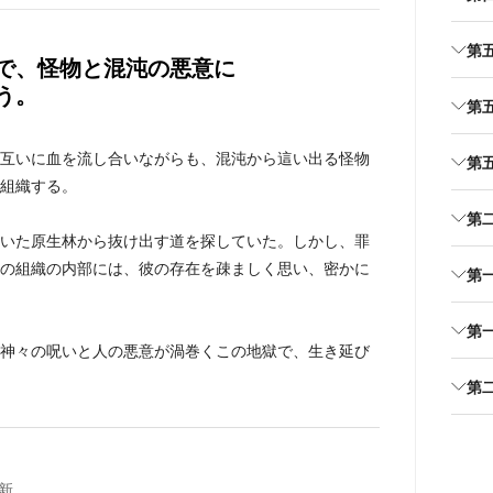
第五
で、怪物と混沌の悪意に
う。
第五
互いに血を流し合いながらも、混沌から這い出る怪物
第五
組織する。
第二
いた原生林から抜け出す道を探していた。しかし、罪
の組織の内部には、彼の存在を疎ましく思い、密かに
第一
第一
神々の呪いと人の悪意が渦巻くこの地獄で、生き延び
第
新