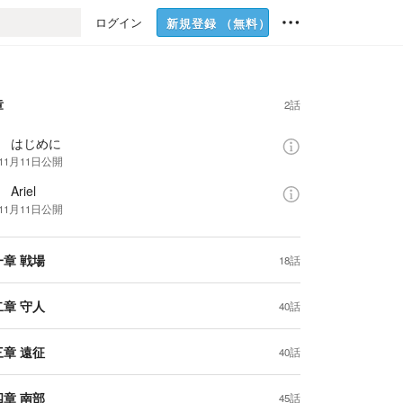
ログイン
新規登録
（無料）
章
2話
話 はじめに
11月11日
公開
Ariel
11月11日
公開
一章 戦場
18話
二章 守人
40話
三章 遠征
40話
四章 南部
45話