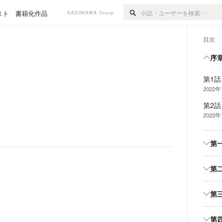
スト
書籍化作品
KADOKAWA Group
目次
序
第1
2022年
第2話 
2022年
第
第
第
第