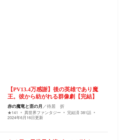
【PV13.4万感謝】後の英雄であり魔
王。彼から紡がれる群像劇【完結】
赤の魔竜と歪の月
／
待居 折
★
141
異世界ファンタジー
完結済
381
話
2024年6月16日
更新