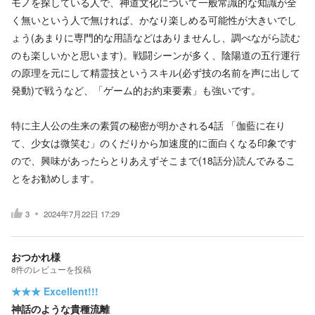
モノを探している人で、神道文化について一般常識的な知識が全
く無いという人で無ければ、かなり楽しめる可能性が大きいでし
ょう(あまりに専門的な用語などはありませんし、調べながら読む
のも楽しいかと思います)。戦闘シーンが多く、陰陽道の五行運行
の原理を元にして精霊技というスキル(必ず技の名前を声に出して
発動)で戦うなど、「ゲーム的お約束要素」も強いです。
特に主人公の生来の素質の秘密が明かされる4話 「伽藍に在り
て、少女は微笑む」のくだりから加速度的に面白くなる印象です
ので、興味があったらとりあえずそこまで(18話分)読んでみるこ
とをお勧めします。
3
2024年7月22日 17:29
おつかれ様
8
件の
レビューを投稿
★★★
Excellent!!!
神話のような貴種流離