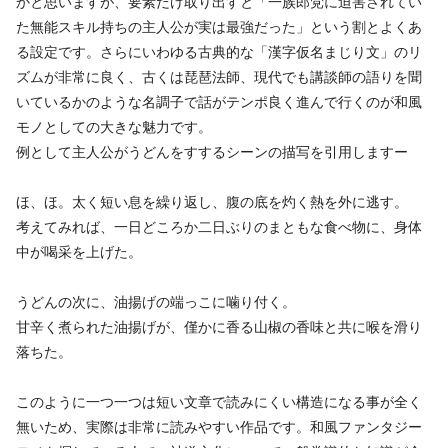
かと思いますが、要素だけ取り出すと「一族郎党に迫害されてい
た無能スキル持ちの主人公が実は最強だった」という割とよくあ
る設定です。さらにいわゆる古典的な「漢字仮名まじり文」のリ
ズムが非常に良く、古くは琵琶法師、現代でも講談師の語りを聞
いているかのような名調子で話がテンポ良く進んで行くのが和風
モノとしての大きな魅力です。
例として主人公がうどんをすするシーンの描写を引用しますー
ほ、ほ。太く短い息を繰り返し、腹の底を灼く熱を外に逃す。
考えてみれば、一日どころか二日ぶりのまともな食べ物に、身体
中が喝采を上げた。
うどんの次に、油揚げの端っこに噛り付く。
甘辛く煮られた油揚げが、僅かに香る山椒の香味と共に喉を滑り
落ちた。
このように一つ一つは短い文章で読みにくい構造になる事が全く
無いため、実際は非常に読みやすい作品です。和風ファンタジー