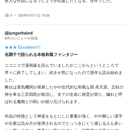
長大な作品になるでしょうが応援したくなる、良作でした。
5
2024年9月11日 19:28
@jungerhaind
8
件の
レビューを投稿
★★★
Excellent!!!
名調子で語られる本格和風ファンタジー
ニコニコで漫画版を読んでいましたがここからというところで
早々に終了してしまい、続きが気になったので原作も読み始めま
した。
舞台は蒸気機関が発展したやや近代的な和風な国 高天原。五柱の
神を奉る三宮四院が統治し、全ての生命に精霊が宿り、穢れと呼
ばれる魔物との戦いが繰り広げられます。
作品の特徴として神道をもとにした要素が強く、やや難しい漢字
や古風な読み方が使用されるのでとっつきにくく感じる人も多い