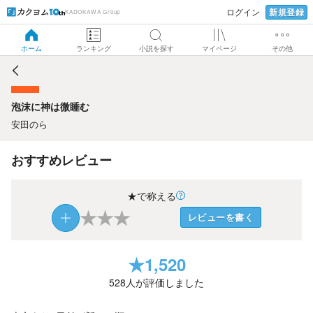
新規登録
ログイン
KADOKAWA Group
泡沫に神は微睡む
ホーム
ランキング
小説を探す
マイページ
その他
泡沫に神は微睡む
安田のら
おすすめレビュー
★で称える
★
★
★
レビューを書く
★
1,520
528
人が評価しました