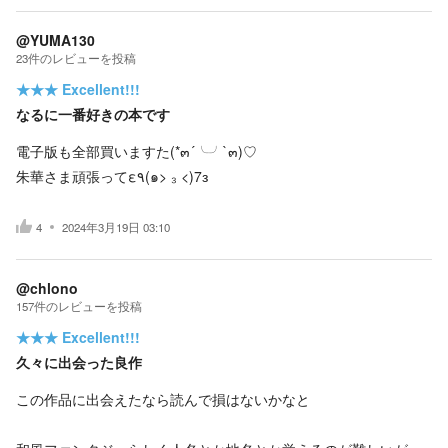
@YUMA130
23
件の
レビューを投稿
★★★
Excellent!!!
なるに一番好きの本です
電子版も全部買いますた(*๓´╰╯`๓)♡
朱華さま頑張ってε٩(๑> ₃ <)7з
4
2024年3月19日 03:10
@chlono
157
件の
レビューを投稿
★★★
Excellent!!!
久々に出会った良作
この作品に出会えたなら読んで損はないかなと