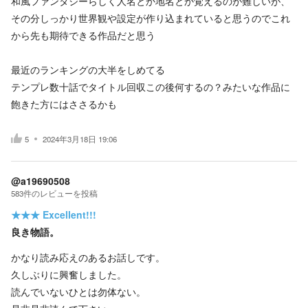
和風ファンタジーらしく人名とか地名とか覚えるのが難しいが、
その分しっかり世界観や設定が作り込まれていると思うのでこれ
から先も期待できる作品だと思う
最近のランキングの大半をしめてる
テンプレ数十話でタイトル回収この後何するの？みたいな作品に
飽きた方にはささるかも
5
2024年3月18日 19:06
@a19690508
583
件の
レビューを投稿
★★★
Excellent!!!
良き物語。
かなり読み応えのあるお話しです。
久しぶりに興奮しました。
読んでいないひとは勿体ない。