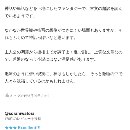
神話や民話などを下地にしたファンタジーで、古文の超訳を読ん
でいるようです。
なかなか世界観や描写の想像がつきにくい場面もありますが、そ
れもふくめて神話っぽいなと思います。
主人公の凋落から復権までが調子よく進む割に、上質な文章なの
で、普通のなろう小説にはない満足感があります。
泡沫のように儚い現実に、神はもしかしたら、そっと微睡の中で
人々を祝福しているのかもしれません。
5
2024年5月29日 21:19
@soraniwatora
170
件の
レビューを投稿
★★★
Excellent!!!