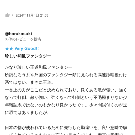
2024年11月4日 21:53
@harukasuki
35
件の
レビューを投稿
★★
Very Good!!
珍しい和風ファンタジー
かなり珍しい王道和風ファンタジー
所謂なろう系や外国のファンタジー類に見られる高速詠唱後付け
系ではない、まさに王道。
一番上の力がここだと決められており、良くある敵が強い、強く
なって打倒、敵が強い、強くなって打倒という不毛極まりない少
年雑誌系ではないのもかなり良かったです。少々間誤付くのが玉
に瑕ではありましたが。
日本の物が使われているために先行した勘違いを、良い意味で騙
してくれているのも中々に面白い書き方でした、素直に脱帽で