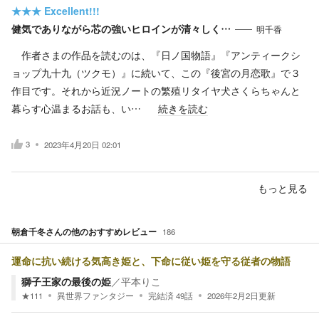
★★★
Excellent!!!
健気でありながら芯の強いヒロインが清々しく…
明千香
作者さまの作品を読むのは、『日ノ国物語』『アンティークシ
ョップ九十九（ツクモ）』に続いて、この『後宮の月恋歌』で３
作目です。それから近況ノートの繁殖リタイヤ犬さくらちゃんと
暮らす心温まるお話も、い…
続きを読む
3
2023年4月20日 02:01
もっと見る
朝倉千冬
さんの他のおすすめレビュー
186
運命に抗い続ける気高き姫と、下命に従い姫を守る従者の物語
獅子王家の最後の姫
／
平本りこ
★
111
異世界ファンタジー
完結済
49
話
2026年2月2日
更新