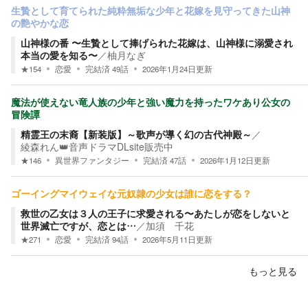
生贄として育てられた純粋無垢な少年と花嫁を見守ってきた山神
の艶やかな恋
山神様の番 〜生贄として捧げられた花嫁は、山神様に溺愛され
本当の愛を知る〜
／
柚月なぎ
★
154
恋愛
完結済
49
話
2026年1月24日
更新
魔法が使えない竜人族の少年と強い魔力を持ったワケあり公女の
冒険譚
精霊王の末裔【新装版】～歌声が導く幻の古代神殿～
／
綾森れん👑音声ドラマDLsite販売中
★
146
異世界ファンタジー
完結済
47
話
2026年1月12日
更新
ゴーイングマイウェイな元奴隷の少女は誰に恋をする？
救世の乙女は３人の王子に求愛される〜あたしが恋をしないと
世界滅亡ですが、恋とは…
／
加須 千花
★
271
恋愛
完結済
94
話
2026年5月11日
更新
もっと見る