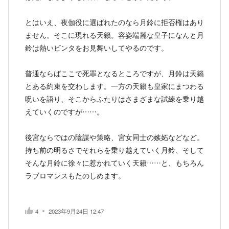
とはいえ、夜伽役に選ばれたのなら月鈴に拒否権はあり
ません。そこに現れる天籟。容姿端麗な皇子になんと月
鈴は熱いビンタをお見舞いしてやるのです。
普通ならばここで死罪となるところですが、月鈴は天籟
とある約束を交わします。一方の天籟も皇家にまつわる
呪いを語り、そこからふたりはさまざまな試練を乗り越
えていくのですが……。
後宮ならではの陰謀や策略、宮女同士の嫉妬などなど。
持ち前の明るさでそれらを乗り越えていく月鈴、そして
そんな月鈴に徐々に惹かれていく天籟……と、もちろん
ラブロマンスもたのしめます。
4
2023年9月24日 12:47