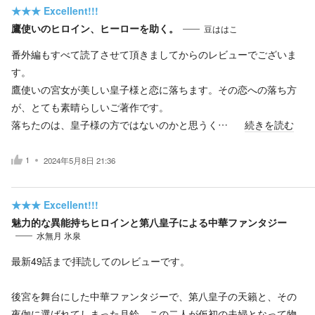
★★★
Excellent!!!
鷹使いのヒロイン、ヒーローを助く。
豆ははこ
番外編もすべて読了させて頂きましてからのレビューでございま
す。
鷹使いの宮女が美しい皇子様と恋に落ちます。その恋への落ち方
が、とても素晴らしいご著作です。
落ちたのは、皇子様の方ではないのかと思うく…
続きを読む
1
2024年5月8日 21:36
★★★
Excellent!!!
魅力的な異能持ちヒロインと第八皇子による中華ファンタジー
水無月 氷泉
最新49話まで拝読してのレビューです。
後宮を舞台にした中華ファンタジーで、第八皇子の天籟と、その
夜伽に選ばれてしまった月鈴、この二人が仮初の夫婦となって物