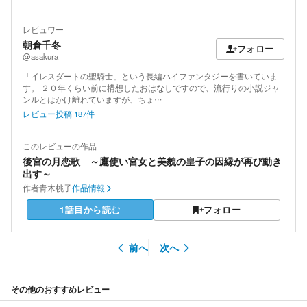
レビュワー
朝倉千冬
フォロー
@asakura
「イレスダートの聖騎士」という長編ハイファンタジーを書いていま
す。 ２０年くらい前に構想したおはなしですので、流行りの小説ジャ
ンルとはかけ離れていますが、ちょ…
レビュー投稿
187
件
このレビューの作品
後宮の月恋歌 ～鷹使い宮女と美貌の皇子の因縁が再び動き
出す～
作者
青木桃子
作品情報
1話目から読む
フォロー
前へ
次へ
その他のおすすめレビュー