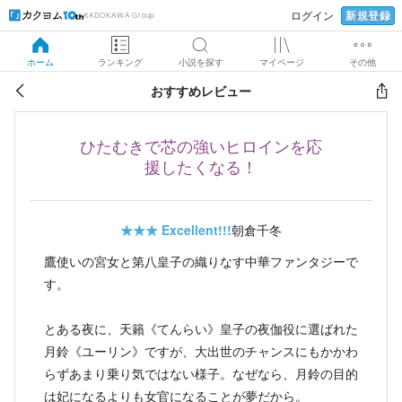
新規登録
ログイン
KADOKAWA Group
ホーム
ランキング
小説を探す
マイページ
その他
おすすめレビュー
ひたむきで芯の強いヒロインを応
援したくなる！
★★★
Excellent!!!
朝倉千冬
鷹使いの宮女と第八皇子の織りなす中華ファンタジーで
す。
とある夜に、天籟《てんらい》皇子の夜伽役に選ばれた
月鈴《ユーリン》ですが、大出世のチャンスにもかかわ
らずあまり乗り気ではない様子。なぜなら、月鈴の目的
は妃になるよりも女官になることが夢だから。