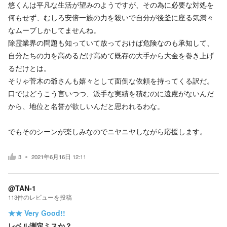
悠くんは平凡な生活が望みのようですが、その為に必要な対処を
何もせず、むしろ安倍一族の力を殺いで自分が後釜に座る気満々
なムーブしかしてませんね。
除霊業界の問題も知っていて放っておけば危険なのも承知して、
自分たちの力を高めるだけ高めて既存の大手から大金を巻き上げ
るだけとは。
そりゃ菅木の爺さんも嬉々として面倒な依頼を持ってくる訳だ。
口ではどうこう言いつつ、派手な実績を積むのに遠慮がないんだ
から、地位と名誉が欲しいんだと思われるわな。
でもそのシーンが楽しみなのでニヤニヤしながら応援します。
3
2021年6月16日 12:11
@TAN-1
113
件の
レビューを投稿
★★
Very Good!!
レベル測定ミスか？