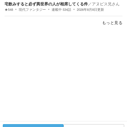
宅飲みすると必ず異世界の人が相席してくる件
／
アヌビス兄さん
★
548
現代ファンタジー
連載中
534
話
2026年8月8日
更新
もっと見る