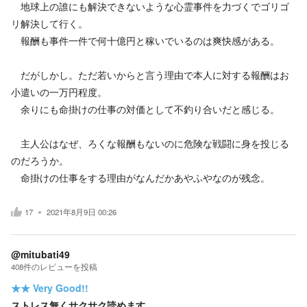
地球上の誰にも解決できないような心霊事件を力づくでゴリゴ
リ解決して行く。
報酬も事件一件で何十億円と稼いでいるのは爽快感がある。
だがしかし。ただ若いからと言う理由で本人に対する報酬はお
小遣いの一万円程度。
余りにも命掛けの仕事の対価として不釣り合いだと感じる。
主人公はなぜ、ろくな報酬もないのに危険な戦闘に身を投じる
のだろうか。
命掛けの仕事をする理由がなんだかあやふやなのが残念。
17
2021年8月9日 00:26
@mitubati49
408
件の
レビューを投稿
★★
Very Good!!
ストレス無くサクサク読めます