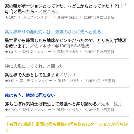
家の猫がポーションとってきた。～どこからとってきた！？(||゜
Д゜)と思ったら…
／
熊ごろう
★
5,674
現代ファンタジー
連載中
392
話
2026年5月27日
更新
異世界帰りの魔剣使いは、最強のさらに先へと至る。
異世界から帰還したら地球がピンチだったので、とりあえず地球
を救います。
／
佐々木サイ@100万PV×3達成
★
1,313
現代ファンタジー
完結済
245
話
2025年2月26日
更新
神に人形にしてくれ、と願った
異世界で人形として生きます
／
リンリ
★
347
異世界ファンタジー
連載中
157
話
2025年4月16日
更新
俺はもう、絶対に死なない
落ちこぼれ気術士は転生して最強へと昇り詰める
／
湖水 鏡月
★
8,702
現代ファンタジー
連載中
429
話
2023年8月16日
更新
【44万PV感謝】言葉の壁も種族の壁も飲みにケーションが打ち砕
く