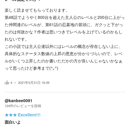
楽しく読ませてもらっております。
第48話でようやく800台を超えた主人公のレベルと200台に上がっ
た仲間達のレベルが、第61話の忍墓地の冒頭に、ガクッと下がっ
たのは何故かな？作者は思いつきでレベルを上げているのかもし
れないです。
この小説では主人公達以外にはレベルの概念が存在しない上に、
具体的なステータス数値の上昇の恩恵が分かりづらいので、レベ
ルがいくつ上昇したのか書いただかの方が良いんじゃないかなぁ
って思ったけど参考まで(^｡^)
4
2021年5月31日 16:39
@kanbee0091
124
件の
レビューを投稿
★★★
Excellent!!!
面白いよ