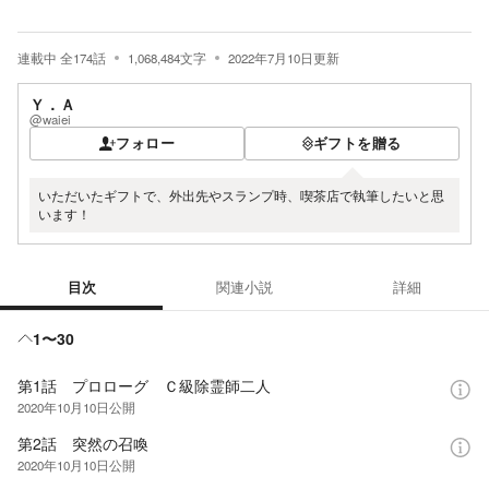
連載中
全
174
話
1,068,484
文字
2022年7月10日
更新
Ｙ．Ａ
@waiei
フォロー
ギフトを贈る
いただいたギフトで、外出先やスランプ時、喫茶店で執筆したいと思
います！
目次
関連小説
詳細
目次
1〜30
第1話 プロローグ Ｃ級除霊師二人
2020年10月10日
公開
第2話 突然の召喚
2020年10月10日
公開