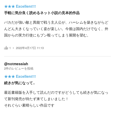
★★★
Excellent!!!
手軽に気分良く読めるネット小説の見本的作品
バカだが強い敵と異能で戦う主人公が、ハーレムを築きながらど
んどん大きくなっていく姿が楽しい。今後は国内だけでなく、外
国からの実力行使にもブン殴ってしまう展開を望む。
1
2022年4月17日 11:13
@notmessiah
2
件の
レビューを投稿
★★★
Excellent!!!
続きが気になって‥
最近書籍版を入手して読んだのですがどうしても続きが気になっ
て新刊発売が待たず来てしまいました！
それぐらい素晴らしい作品です