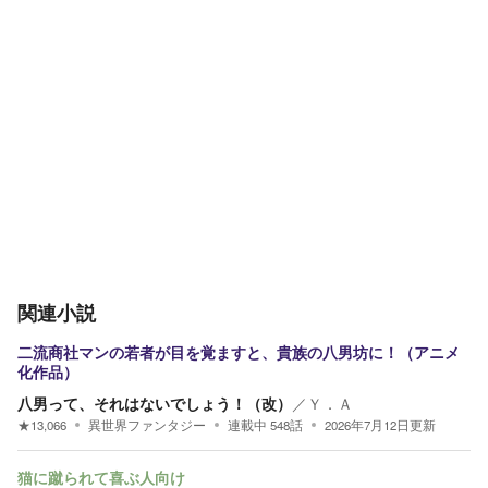
関連小説
二流商社マンの若者が目を覚ますと、貴族の八男坊に！（アニメ
化作品）
八男って、それはないでしょう！（改）
／
Ｙ．Ａ
★
13,066
異世界ファンタジー
連載中
548
話
2026年7月12日
更新
猫に蹴られて喜ぶ人向け