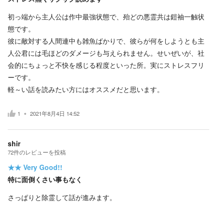
初っ端から主人公は作中最強状態で、殆どの悪霊共は鎧袖一触状
態です。
彼に敵対する人間連中も雑魚ばかりで、彼らが何をしようとも主
人公君には毛ほどのダメージも与えられません。せいぜいが、社
会的にちょっと不快を感じる程度といった所。実にストレスフリ
ーです。
軽～い話を読みたい方にはオススメだと思います。
1
2021年8月4日 14:52
shir
72
件の
レビューを投稿
★★
Very Good!!
特に面倒くさい事もなく
さっぱりと除霊して話が進みます。