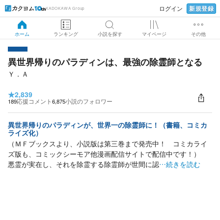
新規登録
ログイン
KADOKAWA Group
ホーム
ランキング
小説を探す
マイページ
その他
異世界帰りのパラディンは、最強の除霊師となる
Ｙ．Ａ
★
2,839
189
応援コメント
6,875
小説のフォロワー
異世界帰りのパラディンが、世界一の除霊師に！（書籍、コミカ
ライズ化）
（ＭＦブックスより、小説版は第三巻まで発売中！ コミカライ
ズ版も、コミックシーモア他漫画配信サイトで配信中です！）
悪霊が実在し、それを除霊する除霊師が世間に認
…続きを読む