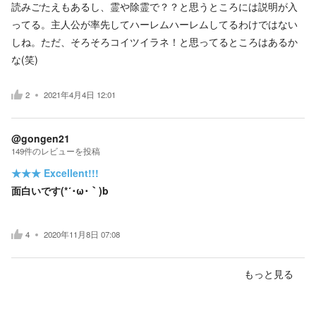
読みごたえもあるし、霊や除霊で？？と思うところには説明が入
ってる。主人公が率先してハーレムハーレムしてるわけではない
しね。ただ、そろそろコイツイラネ！と思ってるところはあるか
な(笑)
2
2021年4月4日 12:01
@gongen21
149
件の
レビューを投稿
★★★
Excellent!!!
面白いです(*´･ω･｀)b
4
2020年11月8日 07:08
もっと見る