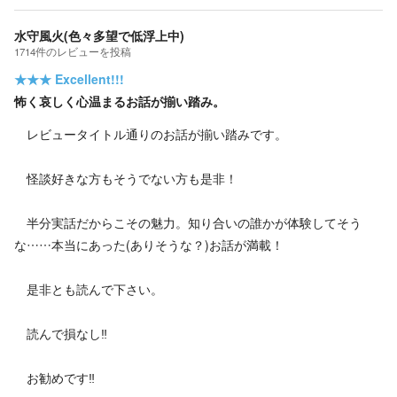
水守風火(色々多望で低浮上中)
1714
件の
レビューを投稿
★★★
Excellent!!!
怖く哀しく心温まるお話が揃い踏み。
レビュータイトル通りのお話が揃い踏みです。
怪談好きな方もそうでない方も是非！
半分実話だからこその魅力。知り合いの誰かが体験してそう
な……本当にあった(ありそうな？)お話が満載！
是非とも読んで下さい。
読んで損なし‼️
お勧めです‼️