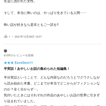
生霊に憑かれた女性。
そして、本当に怖いのは、やっぱり生きている人間……
怖い話が好きなら是非ともご一読を!!
1
2021年12月28日 16:57
華
615
件の
レビューを投稿
★★★
Excellent!!!
半実話！あやしいお話の集められた短編集！
半分実話ということで、どんな内容なのだろうとワクワクしなが
ら読み始めた本書。どこまでが本当でどこからがフィクションな
のか？全く分からず…。
気付いたときにはそれぞれの作品のあやしいお話の世界に引きず
り込まれていました。