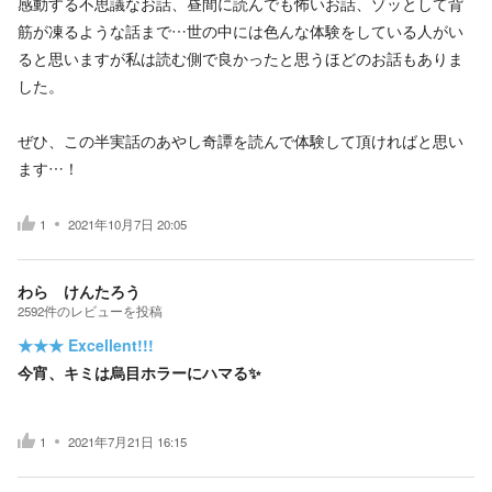
感動する不思議なお話、昼間に読んでも怖いお話、ゾッとして背
筋が凍るような話まで…世の中には色んな体験をしている人がい
ると思いますが私は読む側で良かったと思うほどのお話もありま
した。
ぜひ、この半実話のあやし奇譚を読んで体験して頂ければと思い
ます…！
1
2021年10月7日 20:05
わら けんたろう
2592
件の
レビューを投稿
★★★
Excellent!!!
今宵、キミは烏目ホラーにハマる✨
1
2021年7月21日 16:15