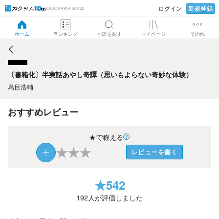
新規登録
ログイン
KADOKAWA Group
〔書籍化〕半実話あやし奇譚（思いもよらない奇妙な体験）
ホーム
ランキング
小説を探す
マイページ
その他
〔書籍化〕半実話あやし奇譚（思いもよらない奇妙な体験）
烏目浩輔
おすすめレビュー
★で称える
★
★
★
レビューを書く
★
542
192
人が評価しました