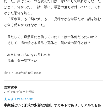
だった。実はこの二つを読んだ日は、思い出して眠れなくなった
ほどに、怖かった。一話一話に、最恐の落ちが付いていて、それ
がまた恐怖を煽る。
「座敷童」も「飼い犬」も、一見穏やかな単語だが、話を読む
と全く穏やかではなかった。
果たして、座敷童だと信じていたモノは一体何だったのか？
そして、揺れ続ける首吊り死体と、飼い犬の関係とは？
本当に怖いものをお探しの方、
是非、御一読下さい。
4
2020年3月19日 08:00
喜村嬉享
217
件の
レビューを投稿
★★★
Excellent!!!
半実話という形式の多彩なお話。オカルトであり、リアルでもあ