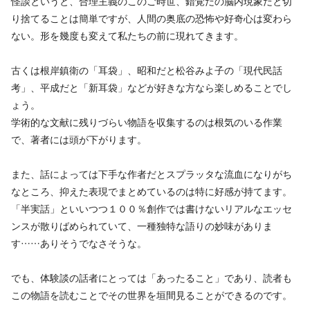
怪談というと、合理主義のこのご時世、錯覚だの脳内現象だと切
り捨てることは簡単ですが、人間の奥底の恐怖や好奇心は変わら
ない。形を幾度も変えて私たちの前に現れてきます。
古くは根岸鎮衛の「耳袋」、昭和だと松谷みよ子の「現代民話
考」、平成だと「新耳袋」などが好きな方なら楽しめることでし
ょう。
学術的な文献に残りづらい物語を収集するのは根気のいる作業
で、著者には頭が下がります。
また、話によっては下手な作者だとスプラッタな流血になりがち
なところ、抑えた表現でまとめているのは特に好感が持てます。
「半実話」といいつつ１００％創作では書けないリアルなエッセ
ンスが散りばめられていて、一種独特な語りの妙味がありま
す……ありそうでなさそうな。
でも、体験談の話者にとっては「あったること」であり、読者も
この物語を読むことでその世界を垣間見ることができるのです。