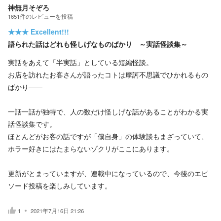
神無月そぞろ
1651
件の
レビューを投稿
★★★
Excellent!!!
語られた話はどれも怪しげなものばかり ～実話怪談集～
実話をあえて「半実話」としている短編怪談。
お店を訪れたお客さんが語ったコトは摩訶不思議でひかれるもの
ばかり――
一話一話が独特で、人の数だけ怪しげな話があることがわかる実
話怪談集です。
ほとんどがお客の話ですが「僕自身」の体験談もまざっていて、
ホラー好きにはたまらないゾクリがここにあります。
更新がとまっていますが、連載中になっているので、今後のエピ
ソード投稿を楽しみしています。
1
2021年7月16日 21:26