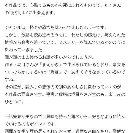
本作品では、心温まるものから死にふれるものまで、たくさん
の“あやしい”に出会えます。
ジャンルは、怪奇や恐怖を味わって楽しむホラーです。
しかし、数話を読み進めるうちに、わたしの感覚は、与えられた
情報から真実を追っていく、ミステリーを読んでいるかのように
変わっていきました。
謎が謎のまま終わるお話が多いからでしょうか。
作者・烏目さんが「まえがき」で述べられているとおり、事実を
つまびらかにするのは『野暮』で、あえてそうなさっているので
すね。
その謎が、読み手の想像力で別のあやしさに変わっていくのが、
本作品の面白さです。事実と虚構の境目をさがすのも、楽しみの
ひとつに。
一話完結が主なので、興味を持った題名から、好きなように読ん
でいけるのもポイントです。
画面が文字で埋め尽くされておらず、適度な余白があり、難解な