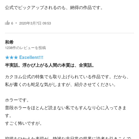
公式でピックアップされるのも、納得の作品です。
6
2020年3月7日 09:53
和希
1238
件の
レビューを投稿
★★★
Excellent!!!
半実話。浮かび上がる人間の本質は、全実話。
カクヨム公式の特集でも取り上げられている作品です。だから、
私が書くのも蛇足な気がしますが、紹介させてください。
ホラーです。
普段ホラーをほとんど読まない私でもすんなり心に入ってきま
す。
すごく怖いですが。
抑揚をひかえた表現が、静謐な非日常の世界に読者を引きこんで