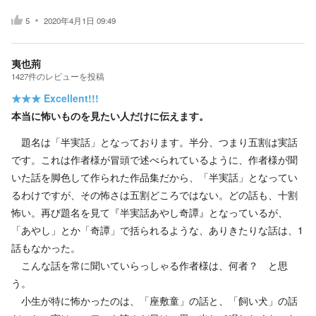
5
2020年4月1日 09:49
夷也荊
1427
件の
レビューを投稿
★★★
Excellent!!!
本当に怖いものを見たい人だけに伝えます。
題名は「半実話」となっております。半分、つまり五割は実話
です。これは作者様が冒頭で述べられているように、作者様が聞
いた話を脚色して作られた作品集だから、「半実話」となってい
るわけですが、その怖さは五割どころではない。どの話も、十割
怖い。再び題名を見て『半実話あやし奇譚』となっているが、
「あやし」とか「奇譚」で括られるような、ありきたりな話は、1
話もなかった。
こんな話を常に聞いていらっしゃる作者様は、何者？ と思
う。
小生が特に怖かったのは、「座敷童」の話と、「飼い犬」の話