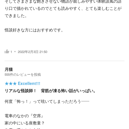
そしてさまざまな飽きさせない物語が親しみやすい体験談風の語
り口で描かれているのでとても読みやすく、とても楽しむことが
できました。
怪談好きな方にはおすすめです。
1
2022年2月3日 21:50
月猫
555
件の
レビューを投稿
★★★
Excellent!!!
リアルな怪談師！ 背筋が凍る怖い話がいっぱい。
何度「怖っ！」って呟いてしまっただろう――
電車のなかの『空席』
家の中にいる座敷童？