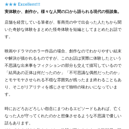
★★★
Excellent!!!
実体験か、創作か。様々な人間の口から語られる現代の怪談集。
店舗を経営している筆者が、客商売の中で出会った人たちから聞
いた奇妙な体験をまとめた怪奇体験を短編としてまとめたお話で
す。
映画やドラマのホラー作品の場合、創作なのでわかりやすい結末
や解決が描かれるものですが、このお話は実際に体験したという
不思議な出来事をフィクションの部分も交えて描写しているので
「結局あの正体は何だったのか」「不可思議な偶然だったのか」
とモヤモヤさせられる不穏な雰囲気が残ったまま終わることもあ
り、そこがリアリティを感じさせて独特の味わいになっていま
す。
時におどろおどろしい怨念にまつわるエピソードもあれば、亡く
なった人が守ってくれたのかと想像させるような不思議で優しい
話もあります。