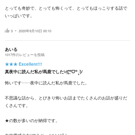
とっても奇妙で、とっても怖くって、とってもほっこりする話で
いっぱいです。
3
2020年9月10日 00:10
あいる
1017
件の
レビューを投稿
★★★
Excellent!!!
真夜中に読んだ私が馬鹿でした\=͟͟͞͞(꒪ᗜ꒪ ‧̣̥̇)/
怖いです……夜中に読んだ私が馬鹿でした。
不思議な話から、とびきり怖いお話までたくさんのお話が盛りだ
くさんです。
★の数が多いのが納得です。