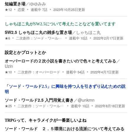
短編置き場
／
ゆゆみみ
★
12
恋愛
連載中
7
話
2023年10月25日
更新
しゃちほこ丸がSW2.5について考えたことなどを置いてます
SW2.5 しゃちほこ丸の雑多な置き場
／
しゃちほこ丸
★
6
二次創作：
ソード・ワールド2.5
連載中
10
話
2022年2月17日
更新
設定とかプロットとか
オーバーロードの２次小説を書きたいので色々と考えてみる
／
Uzin
★
10
二次創作：
オーバーロード
連載中
54
話
2022年4月7日
更新
「ソード・ワールド2.5」に興味を持つ人を引きずり込むための説
明
ソード・ワールド2.5 入門用覚え書き
／
@unkmn
★
25
二次創作：
ソード・ワールド2.5
連載中
10
話
2022年8月18日
更新
TRPGって、キャラメイクが一番楽しいよね
ソード・ワールド ２．５環境における流派について考えてみる