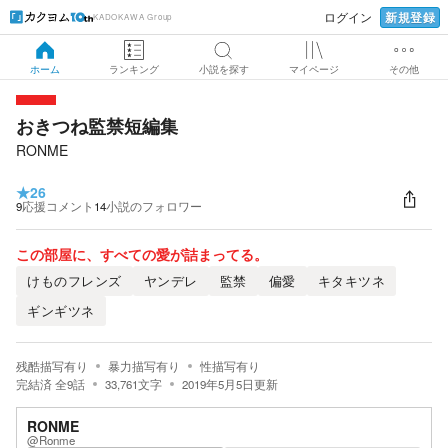
新規登録
ログイン
KADOKAWA Group
ホーム
ランキング
小説を探す
マイページ
その他
おきつね監禁短編集
RONME
★
26
9
応援コメント
14
小説のフォロワー
この部屋に、すべての愛が詰まってる。
けものフレンズ
ヤンデレ
監禁
偏愛
キタキツネ
ギンギツネ
残酷描写有り
暴力描写有り
性描写有り
完結済
全
9
話
33,761
文字
2019年5月5日
更新
RONME
@Ronme