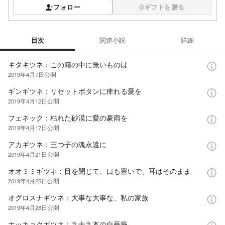
フォロー
ギフトを贈る
目次
関連小説
詳細
目次
キタキツネ：この箱の中に無いものは
2019年4月7日
公開
ギンギツネ：リセットボタンに痺れる愛を
2019年4月12日
公開
フェネック：枯れた砂漠に愛の豪雨を
2019年4月17日
公開
アカギツネ：三つ子の魂永遠に
2019年4月21日
公開
オオミミギツネ：目を閉じて、口も塞いで、耳はそのまま
2019年4月25日
公開
オグロスナギツネ：大事な大事な、私の家族
2019年4月28日
公開
ホッキョクギツネ：九十九本の白薔薇