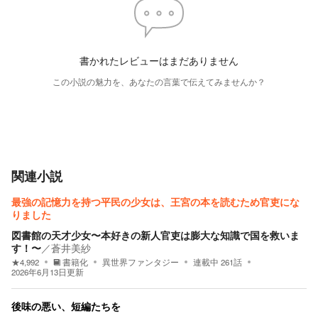
書かれたレビューはまだありません
この小説の魅力を、あなたの言葉で伝えてみませんか？
関連小説
最強の記憶力を持つ平民の少女は、王宮の本を読むため官吏にな
りました
図書館の天才少女〜本好きの新人官吏は膨大な知識で国を救いま
す！〜
／
蒼井美紗
★
4,992
書籍化
異世界ファンタジー
連載中
261
話
2026年6月13日
更新
後味の悪い、短編たちを