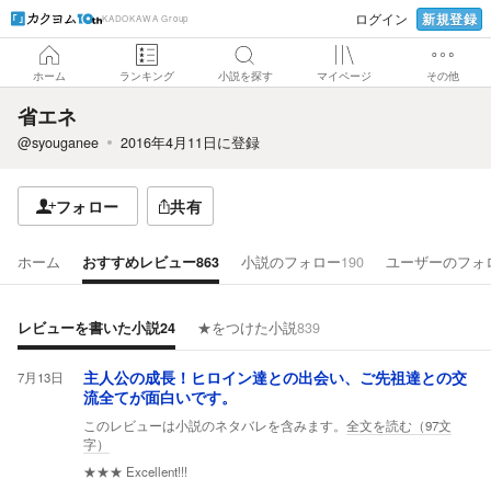
新規登録
ログイン
KADOKAWA Group
ホーム
ランキング
小説を探す
マイページ
その他
省エネ
@syouganee
2016年4月11日
に登録
フォロー
共有
ホーム
おすすめレビュー
863
小説のフォロー
190
ユーザーのフォ
レビューを書いた小説
24
★をつけた小説
839
7月13日
主人公の成長！ヒロイン達との出会い、ご先祖達との交
流全てが面白いです。
このレビューは小説のネタバレを含みます。
全文を読む（
97
文
字）
★★★
Excellent!!!