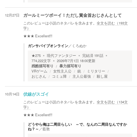
12月27日
ガールミーツボーイ！ただし賞金首おじさんとして
このレビューは小説のネタバレを含みます。
全文を読む（
193
文
字）
★★★
Excellent!!!
ガンサバイブオンライン
／
くろぬか
★
275
現代ファンタジー
完結済
191
話
774,222
文字
2026年7月1日 18:00
更新
残酷描写有り
暴力描写有り
VRゲーム
女性主人公
銃
ミリタリー
おじさん
コミュ障
主人公最強
殺し屋
10月14日
伏線がスゴイ
このレビューは小説のネタバレを含みます。
全文を読む（
134
文
字）
★★★
Excellent!!!
どうやら俺は二周目らしい ～で、なんの二周目なんですか
ね？～
／
藍敦