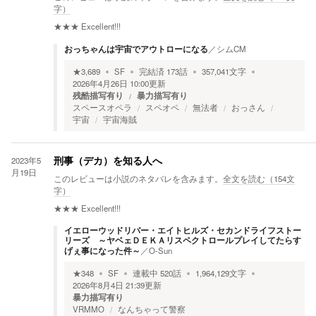
字）
★★★
Excellent!!!
おっちゃんは宇宙でアウトローになる
／
シムCM
★
3,689
SF
完結済
173
話
357,041
文字
2026年4月26日 10:00
更新
残酷描写有り
暴力描写有り
スペースオペラ
スペオペ
無法者
おっさん
宇宙
宇宙海賊
2023年5
刑事（デカ）を知る人へ
月19日
このレビューは小説のネタバレを含みます。
全文を読む（
154
文
字）
★★★
Excellent!!!
イエローウッドリバー・エイトヒルズ・セカンドライフストー
リーズ ～ヤベェＤＥＫＡリスペクトロールプレイしてたらす
げぇ事になった件～
／
O-Sun
★
348
SF
連載中
520
話
1,964,129
文字
2026年8月4日 21:39
更新
暴力描写有り
VRMMO
なんちゃって警察