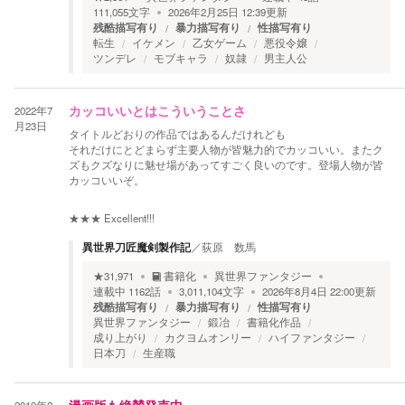
111,055
文字
2026年2月25日 12:39
更新
残酷描写有り
暴力描写有り
性描写有り
転生
イケメン
乙女ゲーム
悪役令嬢
ツンデレ
モブキャラ
奴隷
男主人公
2022年7
カッコいいとはこういうことさ
月23日
タイトルどおりの作品ではあるんだけれども
それだけにとどまらず主要人物が皆魅力的でカッコいい。またク
ズもクズなりに魅せ場があってすごく良いのです。登場人物が皆
カッコいいぞ。
★★★
Excellent!!!
異世界刀匠魔剣製作記
／
荻原 数馬
★
31,971
書籍化
異世界ファンタジー
連載中
1162
話
3,011,104
文字
2026年8月4日 22:00
更新
残酷描写有り
暴力描写有り
性描写有り
異世界ファンタジー
鍛冶
書籍化作品
成り上がり
カクヨムオンリー
ハイファンタジー
日本刀
生産職