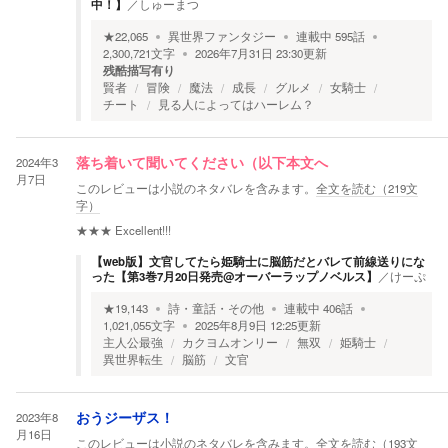
中！】
／
しゅーまつ
★
22,065
異世界ファンタジー
連載中
595
話
2,300,721
文字
2026年7月31日 23:30
更新
残酷描写有り
賢者
冒険
魔法
成長
グルメ
女騎士
チート
見る人によってはハーレム？
2024年3
落ち着いて聞いてください（以下本文へ
月7日
このレビューは小説のネタバレを含みます。
全文を読む（
219
文
字）
★★★
Excellent!!!
【web版】文官してたら姫騎士に脳筋だとバレて前線送りにな
った【第3巻7月20日発売@オーバーラップノベルス】
／
けーぷ
★
19,143
詩・童話・その他
連載中
406
話
1,021,055
文字
2025年8月9日 12:25
更新
主人公最強
カクヨムオンリー
無双
姫騎士
異世界転生
脳筋
文官
2023年8
おうジーザス！
月16日
このレビューは小説のネタバレを含みます。
全文を読む（
193
文