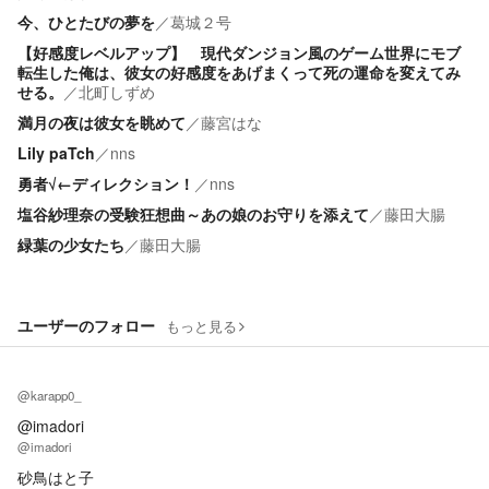
今、ひとたびの夢を
／
葛城２号
【好感度レベルアップ】 現代ダンジョン風のゲーム世界にモブ
転生した俺は、彼女の好感度をあげまくって死の運命を変えてみ
せる。
／
北町しずめ
満月の夜は彼女を眺めて
／
藤宮はな
Lily paTch
／
nns
勇者√←ディレクション！
／
nns
塩谷紗理奈の受験狂想曲～あの娘のお守りを添えて
／
藤田大腸
緑葉の少女たち
／
藤田大腸
ユーザーのフォロー
もっと見る
@karapp0_
@imadori
@imadori
砂鳥はと子