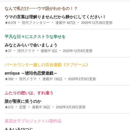
なんで私だけ——ウマ語がわかるの！？
ウマの言葉は理解りませんだから静かにしてください！
★
6,078
現代ファンタジー
連載中
627
話
2025年12月26日
更新
平凡な日々にエクストラな幸せを
みなとみらいで会いましょう
★
27
現代ドラマ
連載中
2
話
2023年12月8日
更新
バーカウンター越しの百合遊戯《ラブゲーム》
antiqua ～琥珀色恋愛遊戯～
★
392
現代ドラマ
連載中
132
話
2023年2月9日
更新
ふたりの想いは、すれ違う
誰が聖夜に笑うのか
★
212
恋愛
連載中
36
話
2022年3月29日
更新
星花女子プロジェクト11期作品
ももいろひつじ