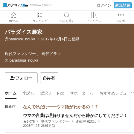
新規登録
ログイン
KADOKAWA Group
ホーム
ランキング
小説を探す
マイページ
その他
パラダイス農家
@paradice_nouka
2017年12月4日
に登録
現代ファンタジー
現代ドラマ
paradaisu_nouka
フォロー
共有
ホーム
小説
15
近況ノート
22
サポーター
73
おすすめレビュー
1
最新作
なんで私だけ——ウマ語がわかるの！？
ウマの言葉は理解りませんだから静かにしてください！
★
6,078
現代ファンタジー
連載中
627
話
2025年12月26日
更新