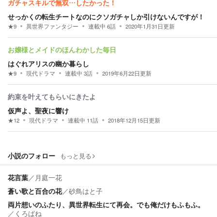
ガチャスキルで無双…したかった！
せっかくの転生チートなのにクソガチャしか引けないんですが！
★
9
異世界ファンタジー
連載中
6
話
2020年1月31日
更新
お嬢様とメイドのほんわかした毎日
はぐれアリスの幽か暮らし
★
9
現代ドラマ
連載中
3
話
2019年6月22日
更新
約束を叶えてもらいにきたよ
仮声よ、聖夜に響け
★
12
現代ドラマ
連載中
11
話
2018年12月15日
更新
小説のフォロー
もっと見る
花言葉
／
月庭一花
蒼い歌と百合の花
／
砂鳥はと子
両片想いのふたり、異世界転生にて再会。でも俺だけもふもふ。
／
くろばね