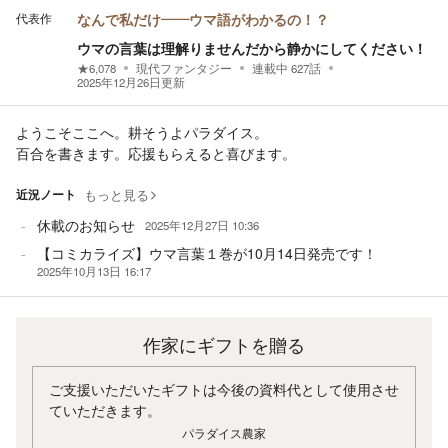
代表作
なんで私だけ——ウマ語がわかるの！？
ウマの言葉は理解りませんだから静かにしてください！
★
6,078
現代ファンタジー
連載中
627
話
2025年12月26日
更新
ようこそここへ。耕そうよパラダイス。
百合を書きます。応援もらえると喜びます。
近況ノート
もっと見る
休載のお知らせ
2025年12月27日 10:36
【コミカライズ】ウマ言葉１巻が10月14日発売です！
2025年10月13日 16:17
作家にギフトを贈る
ご支援いただいたギフトは今後の資料代として使用させ
ていただきます。
パラダイス農家