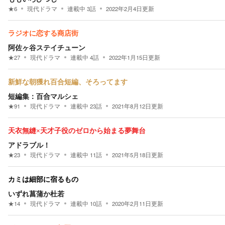
★
6
現代ドラマ
連載中
3
話
2022年2月4日
更新
ラジオに恋する商店街
阿佐ヶ谷ステイチューン
★
27
現代ドラマ
連載中
4
話
2022年1月15日
更新
新鮮な朝獲れ百合短編、そろってます
短編集：百合マルシェ
★
91
現代ドラマ
連載中
23
話
2021年8月12日
更新
天衣無縫×天才子役のゼロから始まる夢舞台
アドラブル！
★
23
現代ドラマ
連載中
11
話
2021年5月18日
更新
カミは細部に宿るもの
いずれ菖蒲か杜若
★
14
現代ドラマ
連載中
10
話
2020年2月11日
更新