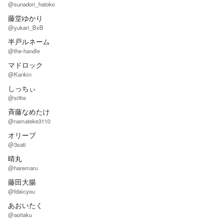
@sunadori_hatoko
藤堂ゆかり
@yukari_BxB
半戸ルネーム
@the-handle
マドロック
@Kankin
しっちぃ
@sittie
斉藤なめたけ
@namateke3110
オリーブ
@3sati
晴丸
@haremaru
藤田大腸
@fdaicyou
あおいたく
@aoitaku