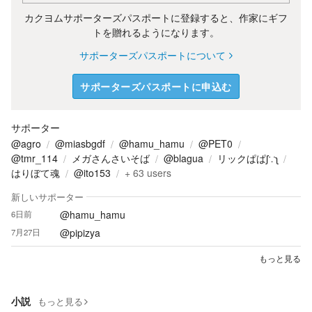
カクヨムサポーターズパスポートに登録すると、作家にギフ
トを贈れるようになります。
サポーターズパスポートについて
サポーターズパスポートに申込む
サポーター
@agro
@miasbgdf
@hamu_hamu
@PET0
@tmr_114
メガさんさいそば
@blagua
リックぱぱʃ∵ʅ
はりぼて魂
@ito153
+
63
users
新しいサポーター
@hamu_hamu
6日前
@pipizya
7月27日
もっと見る
小説
もっと見る