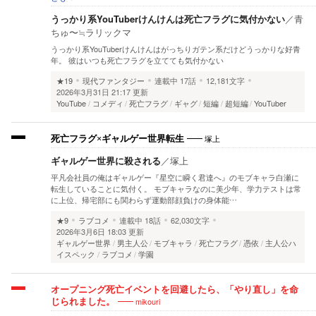
うっかり系YouTuberけんけんは死亡フラグに気付かない
／
青
ちゅ〜≒ラリックマ
うっかり系YouTuberけんけんはがっちりガテン系だけどうっかりな好青
年。 彼はいつも死亡フラグを立てても気付かない
★19
現代ファンタジー
連載中
17話
12,181文字
2026年3月31日 21:17 更新
YouTube
コメディ
死亡フラグ
ギャグ
短編
超短編
YouTuber
塚上
死亡フラグ×ギャルゲー世界転生
ギャルゲー世界に殺される
／
塚上
平凡会社員の俺はギャルゲー『星空に瞬く君達へ』のモブキャラ白瀬に
転生していることに気付く。 モブキャラなのに美少年、学力テストは常
に上位、帰宅部にも関わらず運動部顔負けの身体能…
★9
ラブコメ
連載中
18話
62,030文字
2026年3月6日 18:03 更新
ギャルゲー世界
男主人公
モブキャラ
死亡フラグ
憑依
主人公ハ
イスペック
ラブコメ
学園
オープニング死亡イベントを回避したら、「やり直し」を命
mikouri
じられました。