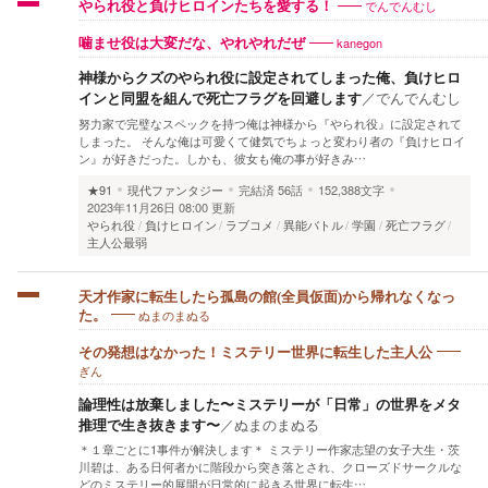
でんでんむし
やられ役と負けヒロインたちを愛する！
kanegon
噛ませ役は大変だな、やれやれだぜ
神様からクズのやられ役に設定されてしまった俺、負けヒロ
インと同盟を組んで死亡フラグを回避します
／
でんでんむし
努力家で完璧なスペックを持つ俺は神様から『やられ役』に設定されて
しまった。 そんな俺は可愛くて健気でちょっと変わり者の『負けヒロイ
ン』が好きだった。しかも、彼女も俺の事が好きみ…
★91
現代ファンタジー
完結済
56話
152,388文字
2023年11月26日 08:00 更新
やられ役
負けヒロイン
ラブコメ
異能バトル
学園
死亡フラグ
主人公最弱
天才作家に転生したら孤島の館(全員仮面)から帰れなくなっ
ぬまのまぬる
た。
その発想はなかった！ミステリー世界に転生した主人公
ぎん
論理性は放棄しました〜ミステリーが「日常」の世界をメタ
推理で生き抜きます〜
／
ぬまのまぬる
＊１章ごとに1事件が解決します＊ ミステリー作家志望の女子大生・茨
川碧は、ある日何者かに階段から突き落とされ、クローズドサークルな
どのミステリー的展開が日常的に起きる世界に転生…