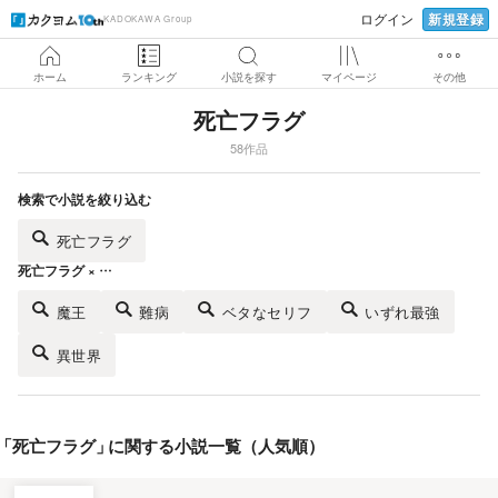
新規登録
ログイン
KADOKAWA Group
ホーム
ランキング
小説を探す
マイページ
その他
死亡フラグ
58作品
検索で小説を絞り込む
死亡フラグ
死亡フラグ × …
魔王
難病
ベタなセリフ
いずれ最強
異世界
「
死亡フラグ
」
に関する小説一覧（人気順）