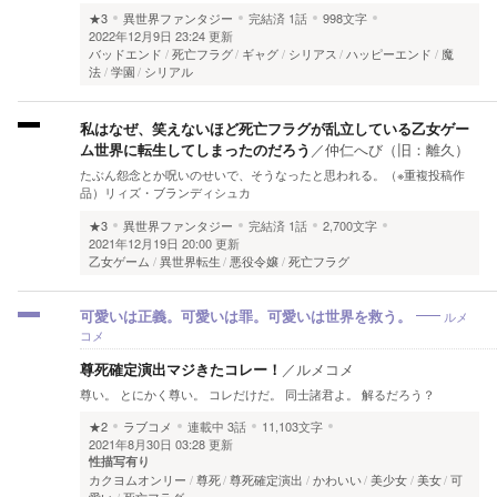
★3
異世界ファンタジー
完結済
1話
998文字
2022年12月9日 23:24 更新
バッドエンド
死亡フラグ
ギャグ
シリアス
ハッピーエンド
魔
法
学園
シリアル
私はなぜ、笑えないほど死亡フラグが乱立している乙女ゲー
ム世界に転生してしまったのだろう
／
仲仁へび（旧：離久）
たぶん怨念とか呪いのせいで、そうなったと思われる。（※重複投稿作
品）リィズ・ブランディシュカ
★3
異世界ファンタジー
完結済
1話
2,700文字
2021年12月19日 20:00 更新
乙女ゲーム
異世界転生
悪役令嬢
死亡フラグ
ルメ
可愛いは正義。可愛いは罪。可愛いは世界を救う。
コメ
尊死確定演出マジきたコレー！
／
ルメコメ
尊い。 とにかく尊い。 コレだけだ。 同士諸君よ。 解るだろう？
★2
ラブコメ
連載中
3話
11,103文字
2021年8月30日 03:28 更新
性描写有り
カクヨムオンリー
尊死
尊死確定演出
かわいい
美少女
美女
可