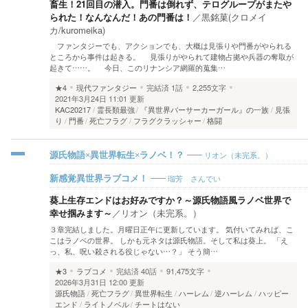
畜生！21回目の潜入。門番は倒れず、テログループがまたや
られた！なんなんだ！あの門番は！
／
黒銘菓(クロメイ
カ/kuromeika)
ファンタジーでも、アクションでも、大概は見張りや門番がやられる
ところから事件は起きる。 見張りがやられて建物占拠や兵器の奪取が
起きて……。 今日、このリナンシア網羅的蒐集…
★4
現代ファンタジー
完結済
1話
2,255文字
2021年3月24日 11:01 更新
KAC20217
霊長類最強
『異世界バーサーカーガール』の一族
見張
り
門番
死亡フラグ
フラグクラッシャー
格闘
リオン（未完系。）
源氏物語×異世界転生×ラノベ！？
瑠芳 さんでい
新感覚異世界ラブコメ！
葵上生存エンドはお好みですか？～源氏物語風ラノベ世界で
幸せ掴みます～
／
リオン（未完系。）
３章完結しました。月曜日正午に更新しています。 気付いてみれば、こ
こはラノベの世界。 しかも元ネタは源氏物語。そして私は葵上。 「え
っ、私、呪い殺される役じゃない…？」 そう簡…
★3
ラブコメ
完結済
40話
91,475文字
2026年3月31日 12:00 更新
源氏物語
死亡フラグ
異世界転生
ハーレム
逆ハーレム
ハッピー
エンド
ライトノベル
チートはない