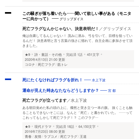
この騒ぎが落ち着いたら……聞いて欲しい事がある（モニタ
グリップダイス
ーに向かって）
死亡フラグなんかじゃない、決意表明だ！
／
グリップダイス
俺は自粛してるんじゃない！ 茂みに潜み、弓を引いて、目標を狙ってい
るんだ！ 決意表明と言う言葉の強さに惚れて、自主企画に参加させて頂
きました。
★9
詩・童話・その他
完結済
1話
451文字
2020年4月13日 21:00 更新
コロナ
死亡フラグ
筋トレ
水上下波
死にたくなければフラグを折れ！
宮 都
運命が見えた時あなたならどうしますか？
死亡フラグが立ってます
／
水上下波
ある朝目覚めた私の頭の上に、燦然と突き立つ一本の旗。 抜くことも触
ることもできないそこには、なんと「死亡」と書かれていた。 ……って
これってもしかして死亡フラグ！？ このフラグ…
★9
現代ドラマ
完結済
18話
64,150文字
2016年7月23日 08:00 更新
青春
友情
ラブコメ
死亡フラグ
王道