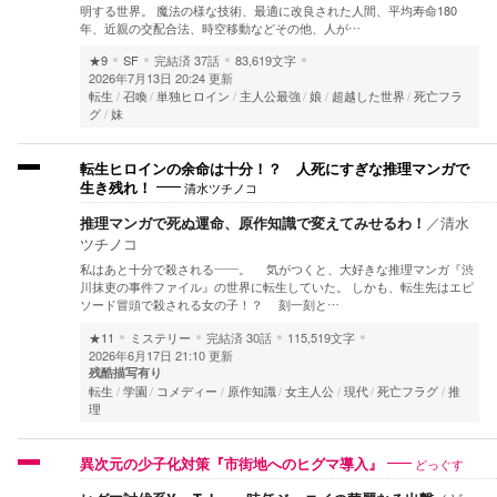
明する世界。 魔法の様な技術、最適に改良された人間、平均寿命180
年、近親の交配合法、時空移動などその他、人が…
★9
SF
完結済
37話
83,619文字
2026年7月13日 20:24 更新
転生
召喚
単独ヒロイン
主人公最強
娘
超越した世界
死亡フラ
グ
妹
転生ヒロインの余命は十分！？ 人死にすぎな推理マンガで
清水ツチノコ
生き残れ！
推理マンガで死ぬ運命、原作知識で変えてみせるわ！
／
清水
ツチノコ
私はあと十分で殺される――。 気がつくと、大好きな推理マンガ『渋
川抹吏の事件ファイル』の世界に転生していた。 しかも、転生先はエピ
ソード冒頭で殺される女の子！？ 刻一刻と…
★11
ミステリー
完結済
30話
115,519文字
2026年6月17日 21:10 更新
残酷描写有り
転生
学園
コメディー
原作知識
女主人公
現代
死亡フラグ
推
理
どっぐす
異次元の少子化対策『市街地へのヒグマ導入』