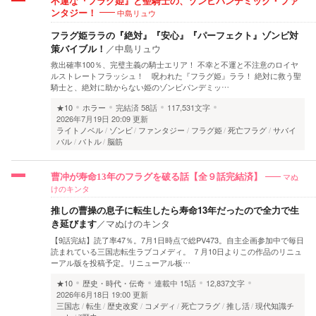
不運な『フラグ姫』と聖騎士の、ゾンビパンデミック・ファ
中島リュウ
ンタジー！
フラグ姫ララの『絶対』『安心』『パーフェクト』ゾンビ対
策バイブル！
／
中島リュウ
救出確率100％、完璧主義の騎士エリア！ 不幸と不運と不注意のロイヤ
ルストレートフラッシュ！ 呪われた『フラグ姫』ララ！ 絶対に救う聖
騎士と、絶対に助からない姫のゾンビパンデミッ…
★10
ホラー
完結済
58話
117,531文字
2026年7月19日 20:09 更新
ライトノベル
ゾンビ
ファンタジー
フラグ姫
死亡フラグ
サバイ
バル
バトル
脳筋
マぬ
曹冲が寿命13年のフラグを破る話【全９話完結済】
けのキンタ
推しの曹操の息子に転生したら寿命13年だったので全力で生
き延びます
／
マぬけのキンタ
【9話完結】読了率47％。7月1日時点で総PV473。自主企画参加中で毎日
読まれている三国志転生ラブコメディ。 ７月10日よりこの作品のリニュ
ーアル版を投稿予定。リニューアル板…
★10
歴史・時代・伝奇
連載中
15話
12,837文字
2026年6月18日 19:00 更新
三国志
転生
歴史改変
コメディ
死亡フラグ
推し活
現代知識チ