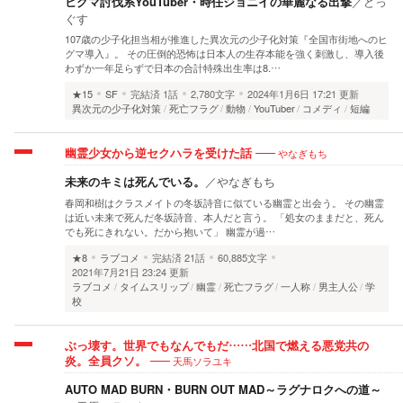
ヒグマ討伐系YouTuber・時任ジョニイの華麗なる出撃
／
どっ
ぐす
107歳の少子化担当相が推進した異次元の少子化対策『全国市街地へのヒ
グマ導入』。 その圧倒的恐怖は日本人の生存本能を強く刺激し、導入後
わずか一年足らずで日本の合計特殊出生率は8.…
★15
SF
完結済
1話
2,780文字
2024年1月6日 17:21 更新
異次元の少子化対策
死亡フラグ
動物
YouTuber
コメディ
短編
やなぎもち
幽霊少女から逆セクハラを受けた話
未来のキミは死んでいる。
／
やなぎもち
春岡和樹はクラスメイトの冬坂詩音に似ている幽霊と出会う。 その幽霊
は近い未来で死んだ冬坂詩音、本人だと言う。 「処女のままだと、死ん
でも死にきれない。だから抱いて」 幽霊が過…
★8
ラブコメ
完結済
21話
60,885文字
2021年7月21日 23:24 更新
ラブコメ
タイムスリップ
幽霊
死亡フラグ
一人称
男主人公
学
校
ぶっ壊す。世界でもなんでもだ……北国で燃える悪党共の
天馬ソラユキ
炎。全員クソ。
AUTO MAD BURN・BURN OUT MAD～ラグナロクへの道～