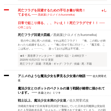
死亡フラグを回避するための手引き書が発売！ ※し
黒銘菓(クロメイカ/kuromeika)
てません
日常で起こり得る、、、？いえ！！死亡フラグです！！
心咲こはな
死亡フラグ回避大図鑑
／
黒銘菓(クロメイカ/kuromeika)
世の中に潜む死への伏線。それは死亡フラグ！ 『俺、この戦いが終
わったら結婚するんだ。』・『俺に任せて先に行け！』・『魔王様、こ
こは私が。』………。 放っておけば死は不可避。…
★8
異世界ファンタジー
連載中
3話
2,499文字
2020年10月21日 14:12 更新
死亡フラグ
回避
不死身
ギャグ
フラグ
伏線
死
不殺
佐久間零式
アニメのような魔法少女を夢見る少女達の物語
改
魔法少女とロボットのベクトルの違う戦闘が緻密に描かれて
永遠(とわ）ミツキ
います。
戦士以上、魔法少女未満の少女達
／
佐久間零式改
沖縄南方海域で日米海軍合同演習で集結していた日米合同艦隊は突如現
れた人型高軌道兵器『ロメルス』に襲撃されて全滅してしまう。 その戦