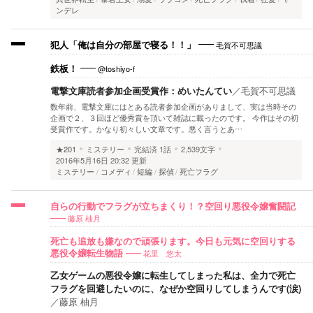
ンデレ
毛賀不可思議
犯人「俺は自分の部屋で寝る！！」
@toshiyo-f
鉄板！
電撃文庫読者参加企画受賞作：めいたんてい
／
毛賀不可思議
数年前、電撃文庫にはとある読者参加企画がありまして、実は当時その
企画で２、３回ほど優秀賞を頂いて雑誌に載ったのです。 今作はその初
受賞作です。かなり初々しい文章です。悪く言うとあ…
★201
ミステリー
完結済
1話
2,539文字
2016年5月16日 20:32 更新
ミステリー
コメディ
短編
探偵
死亡フラグ
自らの行動でフラグが立ちまくり！？空回り悪役令嬢奮闘記
藤原 柚月
死亡も追放も嫌なので頑張ります。今日も元気に空回りする
花里 悠太
悪役令嬢転生物語
乙女ゲームの悪役令嬢に転生してしまった私は、全力で死亡
フラグを回避したいのに、なぜか空回りしてしまうんです(涙)
／
藤原 柚月