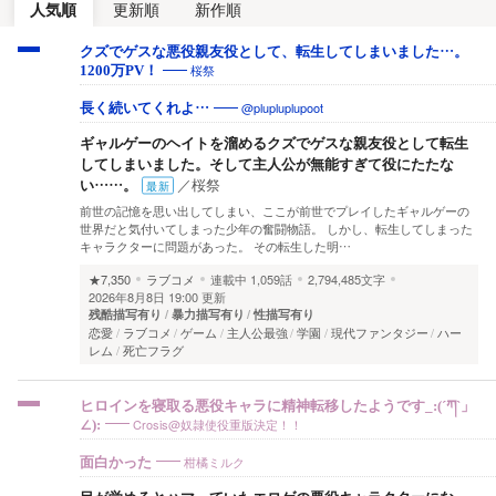
人気順
更新順
新作順
クズでゲスな悪役親友役として、転生してしまいました…。
桜祭
1200万PV！
@plupluplupoot
長く続いてくれよ…
ギャルゲーのヘイトを溜めるクズでゲスな親友役として転生
してしまいました。そして主人公が無能すぎて役にたたな
い……。
／
桜祭
最新
前世の記憶を思い出してしまい、ここが前世でプレイしたギャルゲーの
世界だと気付いてしまった少年の奮闘物語。 しかし、転生してしまった
キャラクターに問題があった。 その転生した明…
★7,350
ラブコメ
連載中
1,059話
2,794,485文字
2026年8月8日 19:00 更新
残酷描写有り
暴力描写有り
性描写有り
恋愛
ラブコメ
ゲーム
主人公最強
学園
現代ファンタジー
ハー
レム
死亡フラグ
ヒロインを寝取る悪役キャラに精神転移したようです_:(´ཀ`」
Crosis@奴隷使役重版決定！！
∠):
柑橘ミルク
面白かった