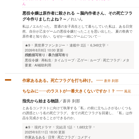
ん
悪役令嬢は原作者に殺される ～脳内作者さん、その死亡フラ
グ今作りましたよね？～
／
れいん
私はノエルだった。 普通の女子高生として暮らしていた私は、ある日突
然、自分が乙女ゲームの悪役令嬢だったことを思い出した。 夏の祭典で
原作者と知り合い、なぜか一緒にゲームについて…
★9
異世界ファンタジー
連載中
2話
6,349文字
2026年8月8日 10:00 更新
残酷描写有り
暴力描写有り
悪役令嬢
再転生
タイムリープ
乙ゲー
ループ
死亡フラグ
メタ
要素
AI補助利用
蒼井 刹那
作家あるある。死亡フラグを打ち砕け。
風花
ちなみに……のラストが一番大きくないですか！？
指先から始まる物語
／
蒼井 刹那
とあるコンテストに向けて執筆する「私」の前に立ちふさがるいくつも
の誘惑という名の死亡フラグ。 全ての死亡フラグを回避し、「私」は作
品を完成させることができるのか。
★9
現代ドラマ
完結済
1話
1,683文字
2025年9月11日 18:00 更新
作家あるある
日常
死亡フラグ
コメディ