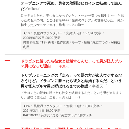
オープニングで死ぬ、勇者の幼馴染ヒロインに転生して詰ん
だ
／
mikouri
目を覚ましたら、美少女になっていた。 やったぜ美少女転生！ ……と思
ったのも束の間、ここは有名RPG『聖剣のユシア』の世界だった。 俺が
転生した少女ニティカは、勇者ユシアの幼…
★13
異世界ファンタジー
完結済
7話
27,647文字
2026年6月27日 20:29 更新
異世界転生
TS
勇者
原作知識
ループ
短編
死亡フラグ
AI補助
利用
ドラゴンに勝ったら彼女と結婚するんだ、って男が怪人ブル
半濁天゜
マ男になった理由
トリプルミーニングの「走る」って題の方が玄人ウケするだ
ろうけど。ドラゴンに勝ったら彼女と結婚するんだ、という
男が怪人ブルマ男と呼ばれるまでの物語
／
半濁天゜
ドラゴンとの競争に勝ったら彼女と結婚するんだ。という男が走りまく
り、最後に選んだ「走る」ものとは……？
★24
異世界ファンタジー
連載中
1話
3,030文字
2021年3月11日 19:00 更新
KAC20212
美少女
走る
死亡フラグ
脚フェチ