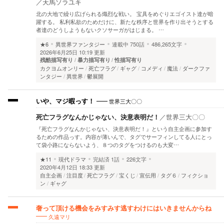
／
天馬ソラユキ
北の大地で繰り広げられる熾烈な戦い。 宝具をめぐりエゴイスト達が暗
躍する。 私利私欲のためだけに、新たな秩序と世界を作り出そうとする
者達のどうしようもないクソサーガがはじまる。 …
★6
異世界ファンタジー
連載中
750話
486,265文字
2026年6月25日 10:19 更新
残酷描写有り
暴力描写有り
性描写有り
カクヨムオンリー
死亡フラグ
ギャグ
コメディ
魔法
ダークファ
ンタジー
異世界
鬱展開
世界三大〇〇
いや、マジ暇っす！
死亡フラグなんかじゃない、決意表明だ！
／
世界三大〇〇
『死亡フラグなんかじゃない、決意表明だ！』という自主企画に参加す
るための作品っす。内容が薄いんで、タグでサーフィンしてる人にとっ
て袋小路にならないよう、８つのタグをつけるのも大変…
★11
現代ドラマ
完結済
1話
226文字
2020年4月12日 18:33 更新
自主企画
注目度
死亡フラグ
宝くじ
宣伝用
タグ６
フィクショ
ン
ギャグ
奢って頂ける機会をみすみす逃すわけにはいきませんからね
久遠マリ