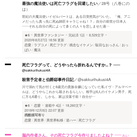
最強の魔法使いは死亡フラグを回避したい
／
28号（八巻にの
は）
世紀の大魔法使いイゼルバートは、ある日突然気がついた。 「俺、アニ
メだったら真っ先に死ぬ師匠キャラじゃね！？」自分の前世が日本人
――それも自分の死によって多くの人々を悲しませた過…
★6
異世界ファンタジー
完結済
1話
8,529文字
2020年8月27日 18:56 更新
恋愛
ラブコメ
死亡フラグ
残念なイケメン
駄目なおっさん
おっ
ぱい
魔法
死亡フラグって、どうやったら折れるんですか...？
@sakkurihukusi4A
殺害予定者と伯爵邸事件日記
／
@sakkurihukusi4A
川で溺れて気が付くと6歳児の貴族令嬢になっていた私イヴ・アルマベー
ルは、どうやらこれから殺されるらしい。相手は6人のイケメン男子、死
に方も6通り。 しかも、家は没落寸前！自分が…
★6
恋愛
連載中
4話
18,260文字
2018年12月8日 22:07 更新
残酷描写有り
恋愛
異世界
異世界転移
逆ハー
死亡フラグ
れい
脳内作者さん、その死亡フラグ今作りましたよね？