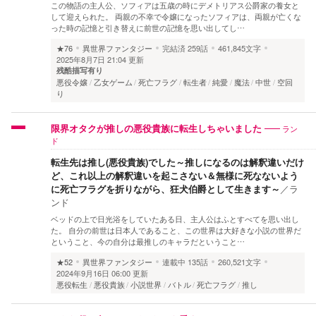
この物語の主人公、ソフィアは五歳の時にデメトリアス公爵家の養女と
して迎えられた。 両親の不幸で令嬢になったソフィアは、両親が亡くな
った時の記憶と引き替えに前世の記憶を思い出してし…
★76
異世界ファンタジー
完結済
259話
461,845文字
2025年8月7日 21:04 更新
残酷描写有り
悪役令嬢
乙女ゲーム
死亡フラグ
転生者
純愛
魔法
中世
空回
り
ラン
限界オタクが推しの悪役貴族に転生しちゃいました
ド
転生先は推し(悪役貴族)でした～推しになるのは解釈違いだけ
ど、これ以上の解釈違いを起こさない＆無様に死なないよう
に死亡フラグを折りながら、狂犬伯爵として生きます～
／
ラ
ンド
ベッドの上で日光浴をしていたある日、主人公はふとすべてを思い出し
た。 自分の前世は日本人であること、この世界は大好きな小説の世界だ
ということ、今の自分は最推しのキャラだということ…
★52
異世界ファンタジー
連載中
135話
260,521文字
2024年9月16日 06:00 更新
悪役転生
悪役貴族
小説世界
バトル
死亡フラグ
推し