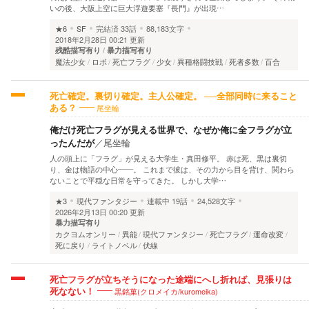
いの後、大阪上空に巨大浮遊要塞『長門』が出現…
★6
SF
完結済
33話
88,183文字
2018年2月28日 00:21 更新
残酷描写有り
暴力描写有り
魔法少女
ロボ
死亡フラグ
少女
異種格闘技戦
死者多数
百合
死亡確定。裏切り確定。主人公確定。 ──全部同時に来ること
尾坐輪
ある？
俺だけ死亡フラグが見える世界で、なぜか俺に全フラグが立
ったんだが
／
尾坐輪
人の頭上に「フラグ」が見える大学生・真田修平。 赤は死、黒は裏切
り、金は物語の中心――。 これまで彼は、その力から目を背け、関わら
ないことで平穏な日常を守ってきた。 しかし大学…
★3
現代ファンタジー
連載中
19話
24,528文字
2026年2月13日 00:20 更新
暴力描写有り
カクヨムオンリー
異能
現代ファンタジー
死亡フラグ
運命改変
死に戻り
ライトノベル
伏線
死亡フラグが立ちそうになった途端にへし折れば、見張りは
黒銘菓(クロメイカ/kuromeika)
死なない！