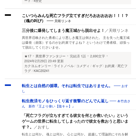
ート
if歴史
こいつらみんな死亡フラグ立てすぎだろおおおおお！！！？
天咲リンネ
（魂の叫び）
三分後に爆発してしまう魔王城から脱出せよ！
／
天咲リンネ
異世界召喚された勇者により悪しき魔王は倒された。 主を失った魔王城
は爆発（崩落）するのがお約束ですよね？ というわけで勇者様、頑張っ
て脱出してくださいませ。
★17
異世界ファンタジー
完結済
1話
2,690文字
2024年2月29日 23:49 更新
カクヨムオンリー
ライトノベル
コメディ
ギャグ
お約束
死亡フ
ラグ
KAC20241
おす
転生とは自然の循環。それは転生ではありません。
し
🎍竹吉さ
転生救済モノをひっくり返す衝撃のどんでん返し
ん 新作『王より偉い【陰キャ】』
「死亡フラグが立ちすぎてる彼女を何とか救いたい」という
ゲームの世界に転生してしまったので彼女を救おうと思いま
す？。
／
おすし
転生とは何か。 魂とは何か。 心とは何か。 超越して理論的にそれを解