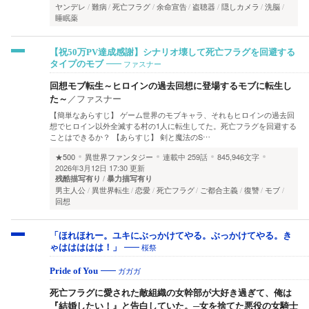
ヤンデレ
難病
死亡フラグ
余命宣告
盗聴器
隠しカメラ
洗脳
睡眠薬
【祝50万PV達成感謝】シナリオ壊して死亡フラグを回避する
ファスナー
タイプのモブ
回想モブ転生～ヒロインの過去回想に登場するモブに転生し
た～
／
ファスナー
【簡単なあらすじ】 ゲーム世界のモブキャラ、それもヒロインの過去回
想でヒロイン以外全滅する村の1人に転生してた。死亡フラグを回避する
ことはできるか？ 【あらすじ】 剣と魔法のS…
★500
異世界ファンタジー
連載中
259話
845,946文字
2026年3月12日 17:30 更新
残酷描写有り
暴力描写有り
男主人公
異世界転生
恋愛
死亡フラグ
ご都合主義
復讐
モブ
回想
「ほれほれー。ユキにぶっかけてやる。ぶっかけてやる。き
桜祭
ゃははははは！」
ガガガ
Pride of You
死亡フラグに愛された敵組織の女幹部が大好き過ぎて、俺は
『結婚したい！』と告白していた。─女を捨てた悪役の女騎士