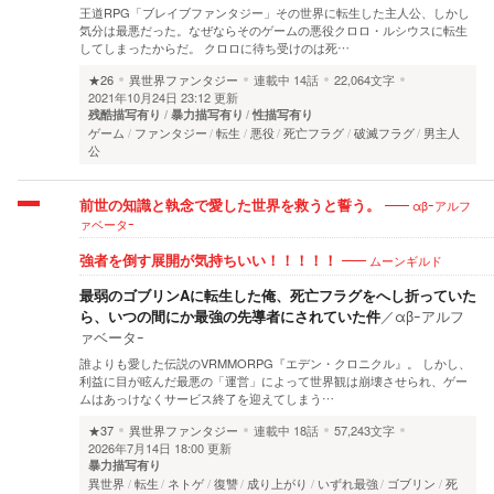
王道RPG「ブレイブファンタジー」その世界に転生した主人公、しかし
気分は最悪だった。なぜならそのゲームの悪役クロロ・ルシウスに転生
してしまったからだ。 クロロに待ち受けのは死…
★26
異世界ファンタジー
連載中
14話
22,064文字
2021年10月24日 23:12 更新
残酷描写有り
暴力描写有り
性描写有り
ゲーム
ファンタジー
転生
悪役
死亡フラグ
破滅フラグ
男主人
公
αβｰアルフ
前世の知識と執念で愛した世界を救うと誓う。
ァベータｰ
ムーンギルド
強者を倒す展開が気持ちいい！！！！！
最弱のゴブリンAに転生した俺、死亡フラグをへし折っていた
ら、いつの間にか最強の先導者にされていた件
／
αβｰアルフ
ァベータｰ
誰よりも愛した伝説のVRMMORPG『エデン・クロニクル』。 しかし、
利益に目が眩んだ最悪の「運営」によって世界観は崩壊させられ、ゲー
ムはあっけなくサービス終了を迎えてしまう…
★37
異世界ファンタジー
連載中
18話
57,243文字
2026年7月14日 18:00 更新
暴力描写有り
異世界
転生
ネトゲ
復讐
成り上がり
いずれ最強
ゴブリン
死