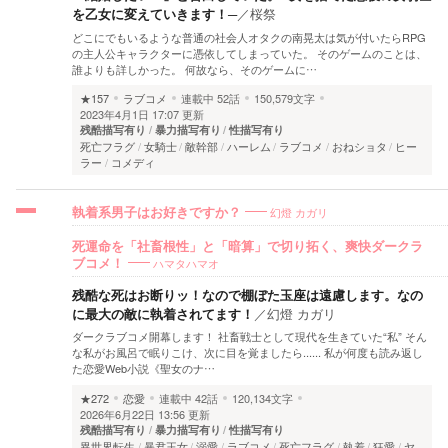
を乙女に変えていきます！─
／
桜祭
どこにでもいるような普通の社会人オタクの南晃太は気が付いたらRPG
の主人公キャラクターに憑依してしまっていた。 そのゲームのことは、
誰よりも詳しかった。 何故なら、そのゲームに…
★157
ラブコメ
連載中
52話
150,579文字
2023年4月1日 17:07 更新
残酷描写有り
暴力描写有り
性描写有り
死亡フラグ
女騎士
敵幹部
ハーレム
ラブコメ
おねショタ
ヒー
ラー
コメディ
幻燈 カガリ
執着系男子はお好きですか？
死運命を「社畜根性」と「暗算」で切り拓く、爽快ダークラ
ハマタハマオ
ブコメ！
残酷な死はお断りッ！なので棚ぼた玉座は遠慮します。なの
に最大の敵に執着されてます！
／
幻燈 カガリ
ダークラブコメ開幕します！ 社畜戦士として現代を生きていた“私” そん
な私がお風呂で眠りこけ、次に目を覚ましたら...... 私が何度も読み返し
た恋愛Web小説《聖女のナ…
★272
恋愛
連載中
42話
120,134文字
2026年6月22日 13:56 更新
残酷描写有り
暴力描写有り
性描写有り
異世界転生
暴君王女
溺愛
ラブコメ
死亡フラグ
執着
狂愛
ヤ