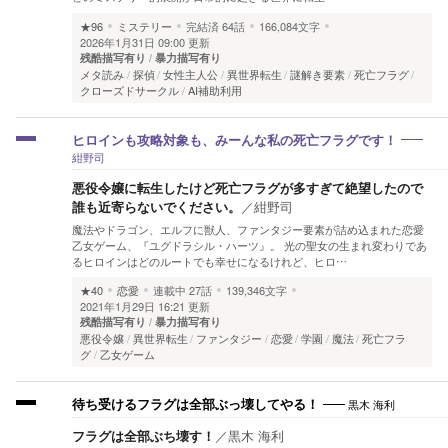
★96
ミステリー
完結済
64話
166,084文字
2026年1月31日 09:00 更新
残酷描写有り
暴力描写有り
メタ読み
探偵
女性主人公
異世界転生
謎解き要素
死亡フラグ
クローズドサークル
AI補助利用
ヒロインも攻略対象も、みーんな私の死亡フラグです！
紺野司
悪役令嬢に転生したけど死亡フラグが多すぎて絶望したので
誰も近寄らないでください。
／
紺野司
魔法やドラゴン、エルフに獣人、ファンタジー要素が詰め込まれた恋愛
乙女ゲーム、『ユグドラシル・ハーツ』。 光の聖女の生まれ変わりであ
るヒロインはどのルートでも幸せになるけれど、ヒロ…
★40
恋愛
連載中
27話
139,346文字
2021年1月29日 16:21 更新
残酷描写有り
暴力描写有り
悪役令嬢
異世界転生
ファンタジー
恋愛
学園
魔法
死亡フラ
グ
乙女ゲーム
黒木 海利
待ち受けるフラグは全部ぶっ壊してやる！
フラグは全部ぶち壊す！
／
黒木 海利