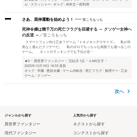
ル
スラッシャー
ギャグ
AI本文一部利用
安ころもっち
さあ、屈伸運動を始めよう！
死神令嬢は幾千万の死亡フラグを回避する ～ クソゲー女神へ
の反逆 ～
／
安ころもっち
スマートフォン向け乙女？ゲーム『トキメキ☆デスサイズ』 私が何
気なく遊んだクソゲーだ。 私のボロでちっちゃな画面でも遊べるこの
ゲーム。 ネットのランキングでも下位が定…
★0
異世界ファンタジー
完結済
1話
4,460文字
2025年10月19日 18:53 更新
ギャグ
学園
悪役令嬢
ゲーム内転生
死亡フラグ
無理ゲー
乙女
ゲーム
クソゲー
次へ
ジャンルから探す
人気作から探す
異世界ファンタジー
ネクストから探す
現代ファンタジー
コンテストから探す