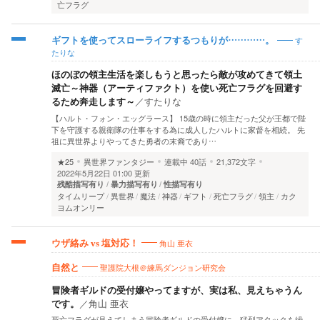
亡フラグ
す
ギフトを使ってスローライフするつもりが…………。
たりな
ほのぼの領主生活を楽しもうと思ったら敵が攻めてきて領土
滅亡～神器（アーティファクト）を使い死亡フラグを回避す
るため奔走します～
／
すたりな
【ハルト・フォン・エッグラース】 15歳の時に領主だった父が王都で陛
下を守護する親衛隊の仕事をする為に成人したハルトに家督を相続。 先
祖に異世界よりやってきた勇者の末裔であり…
★25
異世界ファンタジー
連載中
40話
21,372文字
2022年5月22日 01:00 更新
残酷描写有り
暴力描写有り
性描写有り
タイムリープ
異世界
魔法
神器
ギフト
死亡フラグ
領主
カク
ヨムオンリー
角山 亜衣
ウザ絡み vs 塩対応！
聖護院大根＠練馬ダンジョン研究会
自然と
冒険者ギルドの受付嬢やってますが、実は私、見えちゃうん
です。
／
角山 亜衣
死亡フラグが見えてしまう冒険者ギルドの受付嬢に、猛烈アタックを繰