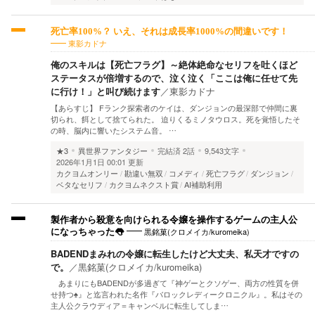
死亡率100%？ いえ、それは成長率1000%の間違いです！
東影カドナ
俺のスキルは【死亡フラグ】～絶体絶命なセリフを吐くほど
ステータスが倍増するので、泣く泣く「ここは俺に任せて先
に行け！」と叫び続けます
／
東影カドナ
【あらすじ】 Fランク探索者のケイは、ダンジョンの最深部で仲間に裏
切られ、餌として捨てられた。 迫りくるミノタウロス。死を覚悟したそ
の時、脳内に響いたシステム音。 …
★3
異世界ファンタジー
完結済
2話
9,543文字
2026年1月1日 00:01 更新
カクヨムオンリー
勘違い無双
コメディ
死亡フラグ
ダンジョン
ベタなセリフ
カクヨムネクスト賞
AI補助利用
製作者から殺意を向けられる令嬢を操作するゲームの主人公
黒銘菓(クロメイカ/kuromeika)
になっちゃった👅
BADENDまみれの令嬢に転生したけど大丈夫、私天才ですの
で。
／
黒銘菓(クロメイカ/kuromeika)
あまりにもBADENDが多過ぎて『神ゲーとクソゲー、両方の性質を併
せ持つ♠』と迄言われた名作『バロックレディークロニクル』。私はその
主人公クラウディア＝キャンベルに転生してしま…