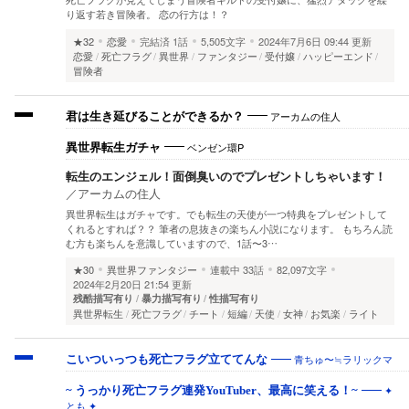
り返す若き冒険者。 恋の行方は！？
★32
恋愛
完結済
1話
5,505文字
2024年7月6日 09:44 更新
恋愛
死亡フラグ
異世界
ファンタジー
受付嬢
ハッピーエンド
冒険者
アーカムの住人
君は生き延びることができるか？
ベンゼン環P
異世界転生ガチャ
転生のエンジェル！面倒臭いのでプレゼントしちゃいます！
／
アーカムの住人
異世界転生はガチャです。でも転生の天使が一つ特典をプレゼントして
くれるとすれば？？ 筆者の息抜きの楽ちん小説になります。 もちろん読
む方も楽ちんを意識していますので、1話〜3…
★30
異世界ファンタジー
連載中
33話
82,097文字
2024年2月20日 21:54 更新
残酷描写有り
暴力描写有り
性描写有り
異世界転生
死亡フラグ
チート
短編
天使
女神
お気楽
ライト
青ちゅ〜≒ラリックマ
こいついっつも死亡フラグ立ててんな
✦
~ うっかり死亡フラグ連発YouTuber、最高に笑える！~
とも ✦