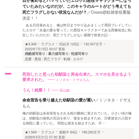
目が覚めるとハマっていたエロゲの悪役キャラクターになっ
ていたみたいなのだが、このキャラのルートがどう考えても
死亡フラグしかない状況なんだが？
／
Crosis@奴隷使役重版
決定！！
ある日目覚めると、俺は昨日までやり込みまくって周回プレイしてい
たエロゲ『永遠の愛を誓って』の悪役キャラクターである西條祐也に転
生していたのだが、死亡フラグしかない展開で前世の記…
★3,342
ラブコメ
完結済
120話
132,547文字
2022年7月15日 00:07 更新
残酷描写有り
暴力描写有り
性描写有り
恋愛
悪役
死亡フラグ
転移
エロゲ
死別したと思った幼馴染と再会出来た。スマホを見せるよう
ミソネタ・ドザえもん
要求された。
巫山戯
うん！純愛！！
余命宣告を乗り越えた幼馴染の愛が重い
／
ミソネタ・ドザえ
もん
俺の幼馴染は余命宣告をされる程の難病に冒されていた。小さい頃の俺
は、幼馴染の病気の完治を祈り、彼女を励ますため、日夜彼女の入院す
る病院に通っていた。 弱気な彼女を励ますため、不…
★1,543
ラブコメ
連載中
84話
189,260文字
2026年5月31日 07:30 更新