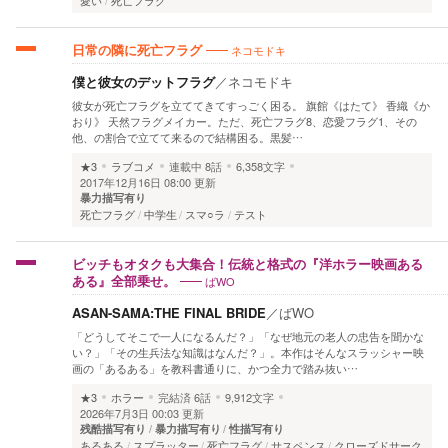
愛い
死亡フラグ
ネコモドキ
日常の隣に死亡フラグ
僕と彼女のデットフラグ
／
ネコモドキ
彼女が死亡フラグを立ててきてすっごく困る。 旗館《はたて》 香織《か
おり》 天然フラグメイカー。ただ、死亡フラグ8、恋愛フラグ1、その
他、の割合で立てて来るので結構困る。黒髪…
★3
ラブコメ
連載中
8話
6,358文字
2017年12月16日 08:00 更新
暴力描写有り
死亡フラグ
中学生
スマ○ラ
テスト
ビッチもオタクも大集合！伝統と格式の『洋ホラー映画ある
ばWO
ある』全部乗せ。
ASAN-SAMA:THE FINAL BRIDE
／
ばWO
「どうしてそこで一人になるんだ？」「なぜ地元の老人の忠告を聞かな
い？」「その生兵法な知識はなんだ？」。本作はそんなスラッシャー映
画の「あるある」を教科書通りに、かつ全力で踏み抜い…
★3
ホラー
完結済
6話
9,912文字
2026年7月3日 00:03 更新
残酷描写有り
暴力描写有り
性描写有り
あるある
スプラッター
死亡フラグ
サスペンス
クローズドサーク