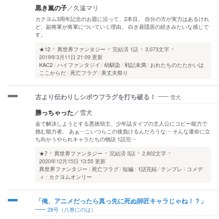
黒き嵐の子
／
久遠マリ
カクヨム3周年記念のお題に沿って、2本目。 自分の方が実力はあるけれ
ど、副将軍が将軍についていく理由。 白き昼隠居の続きみたいな感じで
す。
★12
異世界ファンタジー
完結済
1話
3,073文字
2019年3月11日 21:09 更新
KAC2
ハイファンタジイ
幼馴染
戦記未満
おれたちのたたかいは
ここからだ
死亡フラグ
美丈夫祭り
雪犬
古より伝わりしシボウフラグを打ち破る！
勝っちゃった
／
雪犬
金で解決しようとする悪徳領主、少年誌タイプの主人公にコピー能力で
挑む能力者。 あぁ…こいつらこの後負けるんだろうな… そんな運命に立
ち向かうやられキャラたちの物語 1話完…
★7
異世界ファンタジー
完結済
3話
2,802文字
2020年12月15日 13:55 更新
異世界ファンタジー
死亡フラグ
短編
1話完結
テンプレ
コメデ
ィ
カクヨムオンリー
「俺、アニメだったら真っ先に死ぬ師匠キャラじゃね！？」
28号（八巻にのは）